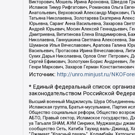
Викторович, Мошель Ирина Ароновна, Шведов Гри
Исламов Тимур Рифгатович, Романова Ольга Евге
Анатольевич, Верховский Александр Маркович, П
Татьяна Николаевна, Золотарева Екатерина Алек
Юрьевна, Саранг Анна Васильевна, Захарова Свет
Андрей Юрьевич, Мосин Алексей Геннадьевич, Ге
Дмитриевна, Вититинова Елена Владимировна, Ба
Николаевна, Ганнушкина Светлана Алексеевна, За
Шуманов Илья Вячеславович, Арапова Галина Юрь
Васильевич, Протасова Ирина Вячеславовна, Лит
Сухих Дарья Николаевна, Орлов Олег Петрович, 
Сергей Ефимович, Золотухин Борис Андреевич, Л
Генри Маркович, Захаров Герман Константинович
Источник:
http://unro.minjust.ru/NKOFore
* Единый федеральный список организа
законодательством Российской Федера
Высший военный Маджлисуль Шура Объединенных с
Исламская группа, Братья-мусульмане, Партия ис
Общество социальных реформ, Общество возрожд
АБТО, Правый сектор, Исламское государство, Д
уа Тагьаля SHAM, АУМ Синрике, Муджахеды джама
сообщество Сеть, Катиба Таухид валь-Джихад, Хай
“Джамаат “Красный пахарь”, Колумбайн, Хатлонск