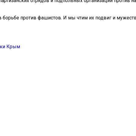
партизанских отрядов и подпольных организаций против н
 борьбе против фашистов. И мы чтим их подвиг и мужест
ики Крым