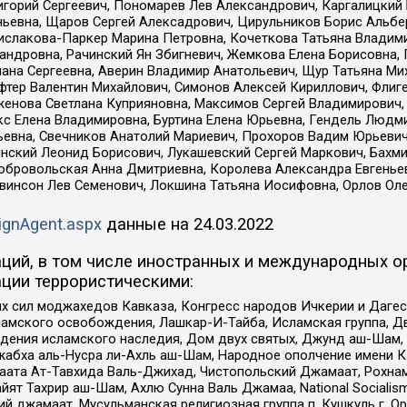
горий Сергеевич, Пономарев Лев Александрович, Каргалицкий 
ньевна, Щаров Сергей Алексадрович, Цирульников Борис Альбер
ислакова-Паркер Марина Петровна, Кочеткова Татьяна Владими
сандровна, Рачинский Ян Збигневич, Жемкова Елена Борисовна,
лана Сергеевна, Аверин Владимир Анатольевич, Щур Татьяна М
фтер Валентин Михайлович, Симонов Алексей Кириллович, Флиг
женова Светлана Куприяновна, Максимов Сергей Владимирович, 
кс Елена Владимировна, Буртина Елена Юрьевна, Гендель Людм
евна, Свечников Анатолий Мариевич, Прохоров Вадим Юрьевич
инский Леонид Борисович, Лукашевский Сергей Маркович, Бахм
Добровольская Анна Дмитриевна, Королева Александра Евгенье
евинсон Лев Семенович, Локшина Татьяна Иосифовна, Орлов Ол
ignAgent.aspx
данные на
24.03.2022
ций, в том числе иностранных и международных ор
ции террористическими:
ил моджахедов Кавказа, Конгресс народов Ичкерии и Дагеста
ламского освобождения, Лашкар-И-Тайба, Исламская группа, Дв
ения исламского наследия, Дом двух святых, Джунд аш-Шам, 
жабха аль-Нусра ли-Ахль аш-Шам, Народное ополчение имени К.
ата Ат-Тавхида Валь-Джихад, Чистопольский Джамаат, Рохнам
ят Тахрир аш-Шам, Ахлю Сунна Валь Джамаа, National Socialism
ий джамаат, Мусульманская религиозная группа п. Кушкуль г. 