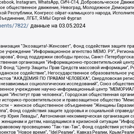
Facebook, Instagram, WhatsApp, СИЧ-С14, Добровольческое Движ
ское общественное движение, Невоград, Молодежное Демократ
ой Республики, Конгресс ойрат-калмыцкого народа, Исполнит
бъединение, ЛГБТ, Я.МЫ Сергей Фургал
uments/7822/
данные на
03.05.2024
Общество с ограниченной ответственностью "Радио Свободная Европа/Радио Свобода", Чешское информационное агентство "MEDIUM-ORIENT", Красноярская региональная общественная организация "Мы против СПИДа", Камалягин Денис Николаевич, Маркелов Сергей Евгеньевич, Пономарев Лев Александрович, Савицкая Людмила Алексеевна, Автономная некоммерческая организация "Центр по работе с проблемой насилия "НАСИЛИЮ.НЕТ", Межрегиональный профессиональный союз работников здравоохранения "Альянс врачей", Юридическое лицо, зарегистрированное в Латвийской Республике, SIA "Medusa Project" (регистрационный номер 40103797863, дата регистрации 10.06.2014), Некоммерческая организация "Фонд по борьбе с коррупцией", Автономная некоммерческая организация "Институт права и публичной политики", Баданин Роман Сергеевич, Гликин Максим Александрович, Железнова Мария Михайловна, Лукьянова Юлия Сергеевна, Маетная Елизавета Витальевна, Маняхин Петр Борисович, Чуракова Ольга Владимировна, Ярош Юлия Петровна, Юридическое лицо "The Insider SIA", зарегистрированное в Риге, Латвийская Республика (дата регистрации 26.06.2015), являющееся администратором доменного имени интернет-издания "The Insider SIA", https://theins.ru, Постернак Алексей Евгеньевич, Рубин Михаил Аркадьевич, Анин Роман Александрович, Юридическое лицо Istories fonds, зарегистрированное в Латвийской Республике (регистрационный номер 50008295751, дата регистрации 24.02.2020), Великовский Дмитрий Александрович, Долинина Ирина Николаевна, Мароховская Алеся Алексеевна, Шлейнов Роман Юрьевич, Шмагун Олеся Валентиновна, Общество с ограниченной ответственностью "Альтаир 2021", Общество с ограниченной ответственностью "Вега 2021", Общество с ограниченной ответственностью "Главный редактор 2021", Общество с ограниченной ответственностью "Ромашки монолит", Важенков Артем Валерьевич, Ивановская областная общественная организация "Центр гендерных исследований", Гурман Юрий Альбертович, Медиапроект "ОВД-Инфо", Егоров Владимир Владимирович, Жилинский Владимир Александрович, Общество с ограниченной ответственностью "ЗП", Иванова София Юрьевна, Карезина Инна Павловна, Кильтау Екатерина Викторовна, Петров Алексей Викторович, Пискунов Сергей Евгеньевич, Смирнов Сергей Сергеевич, Тихонов Михаил Сергеевич, Общество с ограниченной ответственностью "ЖУРНАЛИСТ-ИНОСТРАННЫЙ АГЕНТ", Арапова Галина Юрьевна, Вольтская Татьяна Анатольевна, Американская компания "Mason G.E.S. Anonymous Foundation" (США), являющаяся владельцем интернет-издания https://mnews.world/, Компания "Stichting Bellingcat", зарегистрированная в Нидерландах (дата регистрации 11.07.2018), Захаров Андрей Вячеславович, Клепиковская Екатерина Дмитриевна, Общество с ограниченной ответственностью "МЕМО", Перл Роман Александрович, Симонов Евгений Алексеевич, Соловьева Елена Анатольевна, Сотников Даниил Владимирович, Сурначева Елизавета Дмитриевна, Автономная некоммерческая организация по защите прав человека и информированию населения "Якутия – Наше Мнение", Общество с ограниченной ответственностью "Москоу диджитал медиа", с 26.01.2023 Общество с ограниченной ответственностью "Чайка Белые сады", Ветошкина Валерия Валерьевна, Заговора Максим Александрович, Межрегиональное общественное движение "Российская ЛГБТ - сеть", Оленичев Максим Владимирович, Павлов Иван Юрьевич, Скворцова Елена Сергеевна, Общество с ограниченной ответственностью "Как бы инагент", Кочетков Игорь Викторович, Общество с ограниченной ответственностью "Честные выборы", Еланчик Олег Александрович, Общество с ограниченной ответственностью "Нобелевский призыв", Гималова Регина Эмилевна, Григорьев Андрей Валерьевич, Григорьева Алина Александровна, Ассоциация по содействию защите прав призывников, альтернативнослужащих и военнослужащих "Правозащитная группа "Гражданин.Армия.Право", Хисамова Регина Фаритовна, Автономная некоммерческая организация по реализа