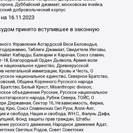
орона, Дуббайский джамаат, московская ячейка,
усский добровольческий корпус
 на
16.11.2023
судом принято вступившее в законную
вного Управления Асгардской Веси Беловодья,
годержавию, Таблиги Джамаат, Свидетели Иеговы,
айат Кабарды, Балкарии и Карачая, Союз славян,
т-18, Благородный Орден Дьявола, Армия воли
ое национальное единство, Древнерусской
 нелегальной иммиграции, Кровь и Честь, О
усское национальное единство, Северное Братство,
ровский, Община Коренного Русского народа
атство, Белый Крест, Misanthropic division,
еское объединение Русские, Русское национальное
котатарского народа, Рубеж Севера, ТОЙС, О
ри Державная, Сектор 16, Независимость, Фирма,
д Крю, Союз Славянских Сил Руси, Алля-Аят,
я и свобода, Нация и свобода, W.H.С., Фалунь Дафа,
рупцией, Фонд защиты прав граждан, Штабы
ение русского движения, Народное движение Адат,
етских Светлых Родов, Совет Советских