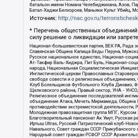
батальон имени Номана Челебиджихана, Азов, Па
Батал-Хаджи Белхороев, Маньяки Культ Убийц, М
Источник:
http://nac.gov.ru/terroristichesk
* Перечень общественных объединений 
силу решение о ликвидации или запрете
Национал-большевистская партия, ВЕК РА, Рада 
Славянская Община Капища Веды Перуна, Мужская
Русское национальное единство, Национал-социа
Ат-Такфир Валь-Хиджра, Пит Буль, Национал-соц
народа, Национальная Социалистическая Инициат
Инглистической церкви Православных Староверов
свободе совести и о религиозных объединениях,
Клуб Болельщиков Футбольного Клуба Динамо, Фа
Щелковского района, Правый сектор, УНА - УНСО, У
Религиозное объединение последователей инглии
объединение Атака, Мечеть Мирмамеда, Община К
противодействии экстремистской деятельности, 
Молодежная правозащитная группа МПГ, Курсом П
Благотворительный пансионат Ак Умут, Русская ре
Иртыш Ultras, Русский Патриотический клуб-Нов
Навального, Совет граждан СССР Прикубанского 
Народный совет граждан РСФСР СССР Архангельск