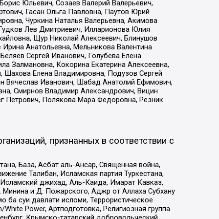
Борис Юльевич, Созаев Валерий Валерьевич,
тович, Гасан Ольга Павловна, Паутов Юрий
ровна, Чуркина Наталья Валерьевна, Акимова
 Гудков Лев Дмитриевич, Илларионова Юлия
ихайловна, Щур Николай Алексеевич, Блинушов
е Ирина Анатольевна, Мельникова Валентина
Беляев Сергей Иванович, Голубева Елена
ила Залмановна, Кокорина Екатерина Алексеевна,
, Шахова Елена Владимировна, Подузов Сергей
ин Вячеслав Иванович, Шабад Анатолий Ефимович,
вна, Смирнов Владимир Александрович, Вицин
ег Петрович, Полякова Мара Федоровна, Резник
ганизаций, признанных в соответствии с
на, База, Асбат аль-Ансар, Священная война,
ижение Талибан, Исламская партия Туркестана,
Исламский джихад, Аль-Каида, Имарат Кавказ,
 Минина и Д. Пожарского, Аджр от Аллаха Субхану
о ба суи давлати исломи, Террористическое
/White Power, Артподготовка, Религиозная группа
Оренбург, Крымско-татарский добровольческий