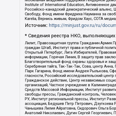
Мобильная академия поддержки гендерной демократи
Institute of International Education, Антивоенн
Российско-канадский демократический альянс, 
Свободу, Фонд имени Фридриха Науманна за свобо
Karelia, Вернись живым, Фридом Хаус, СОТА меди
Источник:
https://minjust.gov.ru/ru/doc
* Сведения реестра НКО, выполняющих 
Лилит, Правозащитная группа Гражданин.Армия.П
граждан Штаб, Институт права и публичной поли
Открытый Петербург, Лига Избирателей, Правова
информации, Горячая Линия, В защиту прав закл
Благотворительный фонд охраны здоровья и защи
Серебряная тайга, Так-Так-Так, Сова, центр Анн
Парк Гагарина, Фонд имени Андрея Рылькова, Сф
гласности, Российский исследовательский центр 
Гражданское действие, Центр независимых соци
организаций, Частное учреждение в Калининград
Средств Массовой Информации, Институт развити
свободы прессы, Гражданский контроль, Человек
РУ, Институт региональной прессы, Институт Ра
ассоциация, Бедушев Петр Петрович, Дзугкоева 
Чанышева Лилия Айратовна, Сидорович Ольга Бори
Анатолий Николаевич, Дугин Сергей Георгиевич, 