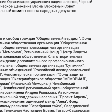
ение Организации украинских националистов, Черный
ическое Движение Весна, Верховный Совет
ельный комитет совета народных депутатов
ции социально-правовых программ "Лилит", Дальневосточное общественное движение "Маяк", Санкт-Петербургская ЛГБТ-инициативная группа "Выход", Инициативная группа ЛГБТ+ "Реверс", Алексеев Андрей Викторович, Бекбулатова Таисия Львовна, Беляев Иван Михайлович, Владыкина Елена Сергеевна, Гельман Марат Александрович, Никульшина Вероника Юрьевна, Толоконникова Надежда Андреевна, Шендерович Виктор Анатольевич, Общество с ограниченной ответственностью "Данное сообщение", Общество с ограниченной ответственностью Издательский дом "Новая глава", Айнбиндер Александра Александровна, Московский комьюнити-центр для ЛГБТ+инициатив, Благотворительный фонд развития филантропии, Deutsche Welle (Германия, Kurt-Schumacher-Strasse 3, 53113 Bonn), Борзунова Мария Михайловна, Воробьев Виктор Викторович, Голубева Анна Львовна, Константинова Алла Михайловна, Малкова Ирина Владимировна, Мурадов Мурад Абдулгалимович, Осетинская Елизавета Николаевна, Понасенков Евгений Николаевич, Ганапольский Матвей Юрьевич, Киселев Евгений Алексеевич, Борухович Ирина Григорьевна, Дремин Иван Тимофеевич, Дубровский Дмитрий Викторович, Красноярская региональная общественная организация поддержки и развития альтернативных образовательных технологий и межкультурных коммуникаций "ИНТЕРРА", Маяковская Екатерина Алексеевна, Фейгин Марк Захарович, Филимонов Андрей Викторович, Дзугкоева Регина Николаевна, Доброхотов Роман Александрович, Дудь Юрий Александрович, Елкин Сергей Владимирович, Кругликов Кирилл Игоревич, Сабунаева Мария Леонидовна, Семенов Алексей Владимирович, Шаинян Карен Багратович, Шульман Екатерина Михайловна, Асафьев Артур Валерьевич, Вахштайн Виктор Семенович, Венедиктов Алексей Алексеевич, Лушникова Екатерина Евгеньевна, Волков Леонид Михайлович, Невзоров Александр Глебович, Пархоменко Сергей Борисович, Сироткин Ярослав Николаевич, Кара-Мурза Владимир Владимирович, Баранова Наталья Владимировна, Гозман Леонид Яковлевич, Кагарлицкий Борис Юльевич, Климарев Михаил Валерьевич, Милов Владимир Станиславович, Автономная некоммерческая организация Краснодарский центр современного искусства "Типография", Моргенштерн Алишер Тагирович, Соболь Любовь Эдуардовна, Общество с ограниченной ответственностью "ЛИЗА НОРМ", Каспаров Гарри Кимович, Ходорковский Михаил Борисович, Общество с ограниченной ответственностью "Апрельские тезисы", Данилович Ирина Брониславовна, Кашин Олег Владимирович, Петров Николай Владимирович, Пивоваров Алексей Владимирович, Соколов Михаил Владимирович, Цветкова Юлия Владимировна, Чичваркин Евгений Александрович, Комитет против пыток/Команда против пыток, Общество с ограниченной ответственностью "Первый научный", Общество с ограниченной ответственностью "Вертолет и ко", Белоцерковская Вероника Борисовна, Кац Максим Евгеньевич, Лазарева Татьяна Юрьевна, Шаведдинов Руслан Табризович, Яшин Илья Валерьевич, Общество с ограниченной ответственностью "Иноагент ААВ", Алешковский Дмитрий Петрович, Альбац Евгения Марковна, Быков Дмитрий Львович, Галямина Юлия Евгеньевна, Лойко Сергей Леонидович, Мартынов Кирилл Константинович, Медведев Сергей Александрович, Крашенинников Федор Геннадиевич, Гордеева Катерина Вл