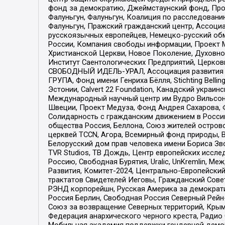
фонд за демократию, Джеймстаунский фонд, Прож
Фалуньгун, Фалуньгун, Коалиция по расследован
Фалуньгун, Пражский гражданский центр, Ассоци
русскоязычных европейцев, Немецко-русский об
России, Компания свободы информации, Проект М
Христианской Церкви, Новое Поколение, Духовн
Институт Саентологических Предприятий, Церков
СВОБОДНЫЙ ИДЕЛЬ-УРАЛ, Ассоциация развития ж
ГРУПА, Фонд имени Генриха Бёлля, Stichting Bellin
Эстонии, Calvert 22 Foundation, Канадский укра
Международный научный центр им Вудро Вильсона
Швеции, Проект Медуза, Фонд Андрея Сахарова, Ф
Солидарность с гражданским движением в России 
общества Россия, Беллона, Союз жителей острово
церквей TCCN, Агора, Всемирный фонд природы, B
Белорусский дом прав человека имени Бориса Зво
TVR Studios, ТВ Дождь, Центр европейских иссл
Россию, Свободная Бурятия, Uralic, UnKremlin, 
Развития, Комитет-2024, Центрально-Европейски
трактатов Свидетелей Иеговы, Гражданский Совет
РЭНД корпорейшн, Русская Америка за демократи
Россия Берлин, Свободная Россия Северный Рейн-В
Союз за возвращение Северных территорий, Крымско
Федерация анархического черного креста, Радио