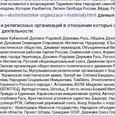
ртия исламского возрождения Таджикистана, Народная самооб
олодёжь Которая Улыбается, Легион Свобода России, Айдар, Р
ie-i-ekstremistskie-organizacii-i-materialy.html
данные
и религиозных организаций в отношении которых 
 деятельности:
земли Кубанской Духовно Родовой Державы Русь, Община Духо
 Духовная Семинария Староверов-Инглингов, Нурджулар, К Бо
листическое общество, Джамаат мувахидов, Объединенный Вил
иалистическая рабочая партия России, Славянский союз, Форма
ива города Череповца, Духовно-Родовая Держава Русь, Русск
-Инглингов, Русский общенациональный союз, Движение против
 Омская организация общественного политического движения Р
йзрахманисты, Мусульманская религиозная организация п. Бо
краинская повстанческая армия, Тризуб им. Степана Бандеры, Бр
зма, Народная Социальная Инициатива, TulaSkins, Этнополитич
оренного Русского народа г. Астрахани, ВОЛЯ, Меджлис крымс
РЕВТАТПОД, Артподготовка, Штольц, В честь иконы Божией Мате
равды и Единения, Каракольская инициативная группа, Автогра
спублика Русь, Арестантское уголовное единство, Башкорт, Наци
окузнецк/РПК, Сибирский державный союз, Фонд борьбы с кор
округа г. Краснодара, Мужское государство, Народное объедин
ой области, Проект Штурм, Граждане СССР, Держава Союз Сов