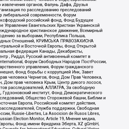
 извлечения органов, Фалунь Дафа, Друзья
рганизация по расследованию преследований
тр либеральной современности, Форум
 Оксфордский российский фонд, Фонд Будущее
е Управление Евангельских Христиан Украинской
еждународное христианское движение, Всемирный
людению за выборами, Республика Польша,
народных Отношений, КРИМСЬКА ПРАВОЗАХИСНА
ы Центральной и Восточной Европы, Фонд Открытой
иональная федерация Канады, Декабристы,
тр , Риддл, Русский антивоенный комитет в
nternational, Форум Свободных Народов ПостРоссии,
дарственного управления, Форум гражданского
рнешнл, Фонд борьбы с коррупцией Инк, Завет
прав человека Чернигов, Фонд Дом Прав Человека,
н, Дом прав человека Крым, Центр дикого лосося,
стов расследователей, АЛЛАТРА, За свободную
д, Гудзоновский институт, Фонд Демократического
сследований, Общество Сторожевой башни, Библии и
сточная Европа, Российский комитет действия,
-расследователей, Служба поддержки, Свободная
 Russie-Libertes, La Asocicion de Rusos Libres,
an Election Monitor, Article 19, Мнение медиа,
Европы, Фонд имени Фридриха Эберта, XZ gGmbH,