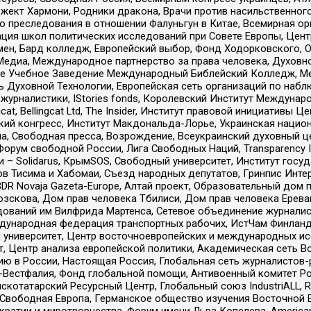
ект Хармони, Родники дракона, Врачи против насильственного
ию преследования в отношении Фалуньгун в Китае, Всемирная о
ация школ политических исследований при Совете Европы, Цен
мен, Бард колледж, Европейский выбор, Фонд Ходорковского,
едиа, Международное партнерство за права человека, Духовно
ое Учебное Заведение Международный Библейский Колледж, М
ь Духовной Технологии, Европейская сеть организаций по наб
урналистики, IStories fonds, Королевский Институт Между
gcat, Bellingcat Ltd, The Insider, Институт правовой инициатив
инский конгресс, Институт Макдональда-Лорье, Украинская нац
, Свободная пресса, Возрождение, Всеукраинский духовный цен
орум свободной России, Лига Свободных Наций, Transparеncy I
– Solidarus, КрымSOS, Свободный университет, Институт госу
в Тисима и Хабомаи, Съезд народных депутатов, Гринпис Инте
DR Novaja Gazeta-Europe, Алтай проект, Образовательный дом 
зскова, Дом прав человека Тбилиси, Дом прав человека Ерева
едований им Вилфрида Мартенса, Сетевое объединение журнали
Международная федерация транспортных рабочих, ИстЧам Финлан
й университет, Центр восточноевропейских и международных и
, Центр анализа европейской политики, Академическая сеть Во
ю в России, Настоящая Россия, Глобальная сеть журналистов
естфалия, Фонд глобальной помощи, Антивоенный комитет России,
татарский Ресурсный Центр, Глобальный союз IndustriALL, Russi
 Свободная Европа, Германское общество изучения Восточной 