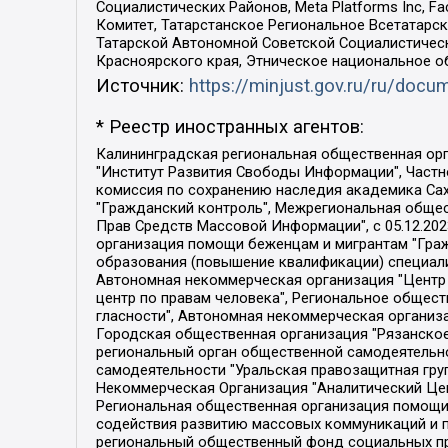
Социалистических Районов, Meta Platforms Inc, 
Комитет, Татарстанское Региональное Всетатар
Татарской Автономной Советской Социалистическ
Красноярского края, Этническое национальное о
Источник:
https://minjust.gov.ru/ru/doc
* Реестр иностранных агентов:
Калининградская региональная общественная организация "Экозащита!-Женсовет", Фонд содействия защите прав и свобод граждан "Общественный вердикт", Фонд "Институт Развития Свободы Информации", Частное учреждение "Информационное агентство МЕМО. РУ", Региональная общественная организация "Общественная комиссия по сохранению наследия академика Сахарова", Фонд поддержки свободы прессы, Санкт-Петербургская общественная правозащитная организация "Гражданский контроль", Межрегиональная общественная организация "Информационно-просветительский центр "Мемориал", Региональный Фонд "Центр Защиты Прав Средств Массовой Информации", с 05.12.2023 Фонд "Центр Защиты Прав Средств массовой информации", Региональная общественная благотворительная организация помощи беженцам и мигрантам "Гражданское содействие", Негосударственное образовательное учреждение дополнительного профессионального образования (повышение квалификации) специалистов "АКАДЕМИЯ ПО ПРАВАМ ЧЕЛОВЕКА", Свердловская региональная общественная организация "Сутяжник", Автономная некоммерческая организация "Центр независимых социологических исследований", Союз общественных объединений "Российский исследовательский центр по правам человека", Региональное общественное учреждение научно-информационный центр "МЕМОРИАЛ", Некоммерческая организация "Фонд защиты гласности", Автономная некоммерческая организация "Институт прав человека", Городская общественная организация "Екатеринбургское общество "МЕМОРИАЛ", Городская общественная организация "Рязанское историко-просветительское и правозащитное общество "Мемориал" (Рязанский Мемориал), Челябинский региональный орган общественной самодеятельности – женское общественное объединение "Женщины Евразии", Челябинский региональный орган общественной самодеятельности "Уральская правозащитная группа", Фонд содействия защите здоровья и социальной справедливости имени Андрея Рылькова, Автономная Некоммерческая Организация "Аналитический Центр Юрия Левады", Автономная некоммерческая организация социальной поддержки населения "Проект Апрель", Региональная общественная организация помощи женщинам и детям, находящимся в кризисной ситуации "Информационно-методический центр "Анна", Фонд содействия развитию массовых коммуникаций и правовому просвещению "Так-так-Так", Фонд содействия устойчивому развитию "Серебряная тайга", Свердловский региональный общественный фонд социальных проектов "Новое время", "Idel.Реалии", Кавказ.Реалии, Крым.Реалии, Телеканал Настоящее Время, Татаро-башкирская служба Радио Свобода (Azatliq Radiosi), Радио Свободная Европа/Радио Свобода (PCE/PC), "Сибирь.Реалии", "Фактограф", Благотворительный фонд помощи осужденным и их семьям, Автономная некоммерческая организация "Институт глобализации и социальных движений", Фонд "В защиту прав заключенных", Частное учреждение "Центр поддержки и содействия развитию средств массовой информации", Пензенский региональный общественный благотворительный фонд "Гражданский союз", "Север.Реалии", Некоммерческая организация Фонд "Правовая инициатива", 