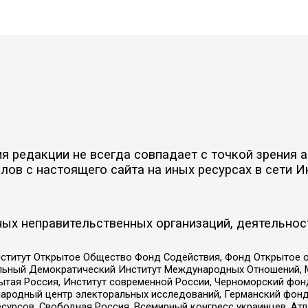
 редакции не всегда совпадает с точкой зрения а
ов с настоящего сайта на иных ресурсах в сети И
ых неправительственных организаций, деятельнос
ститут Открытое Общество Фонд Содействия, Фонд Открытое 
альный Демократический Институт Международных Отношений,
тая Россия, Институт современной России, Черноморский фонд
родный центр электоральных исследований, Германский фонд
рсов, Свободная Россия, Всемирный конгресс украинцев, Атла