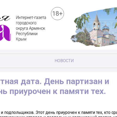
18+
НОВОСТИ
тная дата. День партизан и
ь приурочен к памяти тех.
 и подпольщиков. Этот день приурочен к памяти тех, кто с