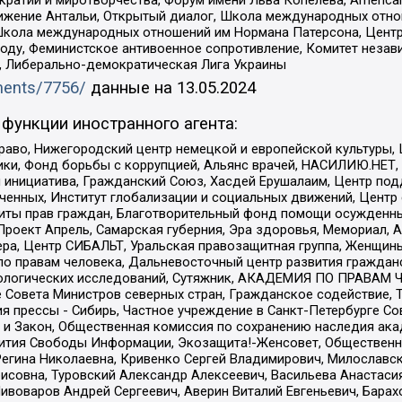
и и миротворчества, Форум имени Льва Копелева, American Counci
ое движение Антальи, Открытый диалог, Школа международных отн
Школа международных отношений им Нормана Патерсона, Центр
ду, Феминистское антивоенное сопротивление, Комитет независ
а, Либерально-демократическая Лига Украины
uments/7756/
данные на
13.05.2024
функции иностранного агента:
раво, Нижегородский центр немецкой и европейской культуры,
тики, Фонд борьбы с коррупцией, Альянс врачей, НАСИЛИЮ.НЕТ,
я инициатива, Гражданский Союз, Хасдей Ерушалаим, Центр по
юченных, Институт глобализации и социальных движений, Цент
ты прав граждан, Благотворительный фонд помощи осужденным
а, Проект Апрель, Самарская губерния, Эра здоровья, Мемориал
ера, Центр СИБАЛЬТ, Уральская правозащитная группа, Женщины
по правам человека, Дальневосточный центр развития гражданс
ологических исследований, Сутяжник, АКАДЕМИЯ ПО ПРАВАМ Ч
е Совета Министров северных стран, Гражданское содействие,
я прессы - Сибирь, Частное учреждение в Санкт-Петербурге С
 и Закон, Общественная комиссия по сохранению наследия ак
звития Свободы Информации, Экозащита!-Женсовет, Общественн
Регина Николаевна, Кривенко Сергей Владимирович, Милославс
совна, Туровский Александр Алексеевич, Васильева Анастасия
Пивоваров Андрей Сергеевич, Аверин Виталий Евгеньевич, Бара