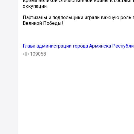
время Великой Отечественной войны в составе 
оккупации.
Партизаны и подпольщики играли важную роль в
Великой Победы!
Глава администрации города Армянска Республ
109058