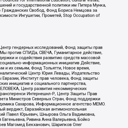
ls for International Education, Cultural Vistas,
ошений и государственной политики им Питера Мунка,
 Гражданских Свобод, Фонд Бориса Немцова за
имости Ингушетии, Прометей, Stop Occupation of
 Центр гендерных исследований, Фонд защиты прав
 Мы против СПИДа, СВЕЧА, Гуманитарное действие,
ддержки и содействия развитию средств массовой
р социально-информационных инициатив Действие,
 и их семьям, Фонд Тольятти, Новое время,
, Аналитический Центр Юрия Левады, Издательство
 Евразии, Институт прав человека, Фонд защиты
ких инициатив и социального партнерства,
ЕЛОВЕКА, Центр развития некоммерческих
 Трансперенси Интернешнл-Р, Центр Защиты Прав
овета Министров Северных Стран, Фонд поддержки
адемика Сахарова, Информационное агентство МЕМО.
ый вердикт, Евразийская антимонопольная
кий Павел Юрьевич, Шнырова Ольга Вадимовна,
 Евгеньевна, Ривина Анна Валерьевна, Бойко
хоев Магомед Бекханович, Шарипков Олег