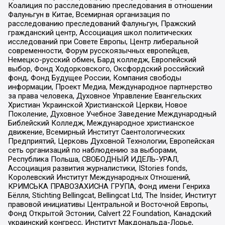
Коалиция по расследованию преследования в отношении
Фалуньгун в Китае, Всемирная организация по
расследованию преследований Фалуньгун, Пражский
гражданский центр, Ассоциация школ политических
исследований при Совете Европы, Центр либеральной
современности, Форум русскоязычных европейцев,
Немецко-русский обмен, Бард колледж, Европейский
выбор, Фонд Ходорковского, Оксфордский российский
фонд, Фонд Будущее России, Компания свободы
информации, Проект Медиа, Международное партнерство
за права человека, Духовное Управление Евангельских
Христиан Украинской Христианской Церкви, Новое
Поколение, Духовное Учебное Заведение Международный
Библейский Колледж, Международное христианское
движение, Всемирный Институт Саентологических
Предприятий, Церковь Духовной Технологии, Европейская
сеть организаций по наблюдению за выборами,
Республика Польша, СВОБОДНЫЙ ИДЕЛЬ-УРАЛ,
Ассоциация развития журналистики, IStories fonds,
Королевский Институт Международных Отношений,
КРИМСЬКА ПРАВОЗАХИСНА ГРУПА, Фонд имени Генриха
Бёлля, Stichting Bellingcat, Bellingcat Ltd, The Insider, Институт
правовой инициативы Центральной и Восточной Европы,
Фонд Открытой Эстонии, Calvert 22 Foundation, Канадский
украинский конгресс, Институт Макдональда-Лорье,