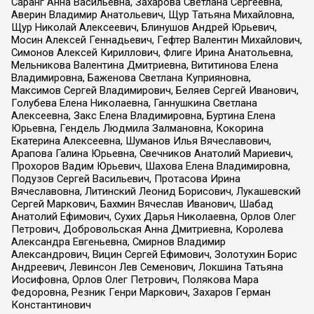
Саранг Анна Васильевна, Захарова Светлана Сергеевна,
Аверин Владимир Анатольевич, Щур Татьяна Михайловна,
Щур Николай Алексеевич, Блинушов Андрей Юрьевич,
Мосин Алексей Геннадьевич, Гефтер Валентин Михайлович,
Симонов Алексей Кириллович, Флиге Ирина Анатольевна,
Мельникова Валентина Дмитриевна, Вититинова Елена
Владимировна, Баженова Светлана Куприяновна,
Максимов Сергей Владимирович, Беляев Сергей Иванович,
Голубева Елена Николаевна, Ганнушкина Светлана
Алексеевна, Закс Елена Владимировна, Буртина Елена
Юрьевна, Гендель Людмила Залмановна, Кокорина
Екатерина Алексеевна, Шуманов Илья Вячеславович,
Арапова Галина Юрьевна, Свечников Анатолий Мариевич,
Прохоров Вадим Юрьевич, Шахова Елена Владимировна,
Подузов Сергей Васильевич, Протасова Ирина
Вячеславовна, Литинский Леонид Борисович, Лукашевский
Сергей Маркович, Бахмин Вячеслав Иванович, Шабад
Анатолий Ефимович, Сухих Дарья Николаевна, Орлов Олег
Петрович, Добровольская Анна Дмитриевна, Королева
Александра Евгеньевна, Смирнов Владимир
Александрович, Вицин Сергей Ефимович, Золотухин Борис
Андреевич, Левинсон Лев Семенович, Локшина Татьяна
Иосифовна, Орлов Олег Петрович, Полякова Мара
Федоровна, Резник Генри Маркович, Захаров Герман
Константинович