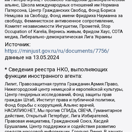
альянс, Школа международных отношений им Нормана
Патерсона, Центр Гражданских Свобод, Фонд Бориса
Немцова за Свободу, Фонд имени Фридриха Науманна за
свободу, Феминистское антивоенное сопротивление,
Комитет независимости Ингушетии, Прометей, Stop
Occupation of Karelia, Вернись живым, Фридом Хаус, СОТА
медиа, Либерально-демократическая Лига Украины
Источник:
https://minjust.gov.ru/ru/documents/7756/
данные на
13.05.2024
* Сведения реестра НКО, выполняющих
функции иностранного агента:
Лилит, Правозащитная группа Гражданин.Армия.Право,
Нижегородский центр немецкой и европейской культуры,
Центр гендерных исследований, Фонд защиты прав
граждан Штаб, Институт права и публичной политики,
Фонд борьбы с коррупцией, Альянс врачей,
НАСИЛИЮ.НЕТ, Мы против СПИДа, СВЕЧА, Гуманитарное
действие, Открытый Петербург, Лига Избирателей,
Правовая инициатива, Гражданский Союз, Хасдей
Ерушалаим, Центр поддержки и содействия развитию
средств массовой информации, Горячая Линия, В защиту