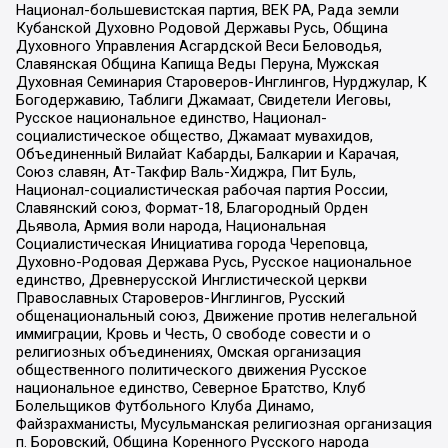
Национал-большевистская партия, ВЕК РА, Рада земли
Кубанской Духовно Родовой Державы Русь, Община
Духовного Управления Асгардской Веси Беловодья,
Славянская Община Капища Веды Перуна, Мужская
Духовная Семинария Староверов-Инглингов, Нурджулар, К
Богодержавию, Таблиги Джамаат, Свидетели Иеговы,
Русское национальное единство, Национал-
социалистическое общество, Джамаат мувахидов,
Объединенный Вилайат Кабарды, Балкарии и Карачая,
Союз славян, Ат-Такфир Валь-Хиджра, Пит Буль,
Национал-социалистическая рабочая партия России,
Славянский союз, Формат-18, Благородный Орден
Дьявола, Армия воли народа, Национальная
Социалистическая Инициатива города Череповца,
Духовно-Родовая Держава Русь, Русское национальное
единство, Древнерусской Инглистической церкви
Православных Староверов-Инглингов, Русский
общенациональный союз, Движение против нелегальной
иммиграции, Кровь и Честь, О свободе совести и о
религиозных объединениях, Омская организация
общественного политического движения Русское
национальное единство, Северное Братство, Клуб
Болельщиков Футбольного Клуба Динамо,
Файзрахманисты, Мусульманская религиозная организация
п. Боровский, Община Коренного Русского народа