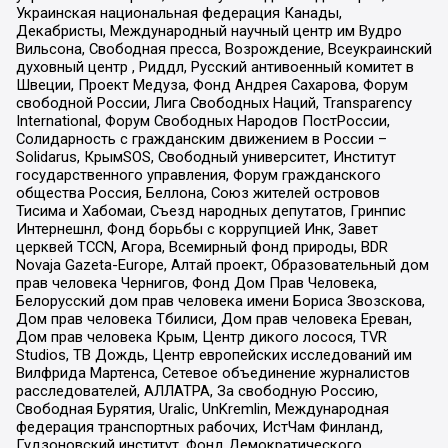
Украинская национальная федерация Канады,
Декабристы, Международный научный центр им Вудро
Вильсона, Свободная пресса, Возрождение, Всеукраинский
духовный центр , Риддл, Русский антивоенный комитет в
Швеции, Проект Медуза, Фонд Андрея Сахарова, Форум
свободной России, Лига Свободных Наций, Transparеncy
International, Форум Свободных Народов ПостРоссии,
Солидарность с гражданским движением в России –
Solidarus, КрымSOS, Свободный университет, Институт
государственного управления, Форум гражданского
общества Россия, Беллона, Союз жителей островов
Тисима и Хабомаи, Съезд народных депутатов, Гринпис
Интернешнл, Фонд борьбы с коррупцией Инк, Завет
церквей TCCN, Агора, Всемирный фонд природы, BDR
Novaja Gazeta-Europe, Алтай проект, Образовательный дом
прав человека Чернигов, Фонд Дом Прав Человека,
Белорусский дом прав человека имени Бориса Звозскова,
Дом прав человека Тбилиси, Дом прав человека Ереван,
Дом прав человека Крым, Центр дикого лосося, TVR
Studios, ТВ Дождь, Центр европейских исследований им
Вилфрида Мартенса, Сетевое объединение журналистов
расследователей, АЛЛАТРА, За свободную Россию,
Свободная Бурятия, Uralic, UnKremlin, Международная
федерация транспортных рабочих, ИстЧам Финланд,
Гудзоновский институт, Фонд Демократического