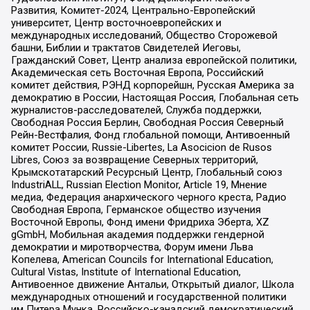
Развития, Комитет-2024, Центрально-Европейский
университет, Центр восточноевропейских и
международных исследований, Общество Сторожевой
башни, Библии и трактатов Свидетелей Иеговы,
Гражданский Совет, Центр анализа европейской политики,
Академическая сеть Восточная Европа, Российский
комитет действия, РЭНД корпорейшн, Русская Америка за
демократию в России, Настоящая Россия, Глобальная сеть
журналистов-расследователей, Служба поддержки,
Свободная Россия Берлин, Свободная Россия Северный
Рейн-Вестфалия, Фонд глобальной помощи, Антивоенный
комитет России, Russie-Libertes, La Asocicion de Rusos
Libres, Союз за возвращение Северных территорий,
Крымскотатарский Ресурсный Центр, Глобальный союз
IndustriALL, Russian Election Monitor, Article 19, Мнение
медиа, Федерация анархического черного креста, Радио
Свободная Европа, Германское общество изучения
Восточной Европы, Фонд имени Фридриха Эберта, XZ
gGmbH, Мобильная академия поддержки гендерной
демократии и миротворчества, Форум имени Льва
Копелева, American Councils for International Education,
Cultural Vistas, Institute of International Education,
Антивоенное движение Антальи, Открытый диалог, Школа
международных отношений и государственной политики
им Питера Мунка, Российско-канадский демократический