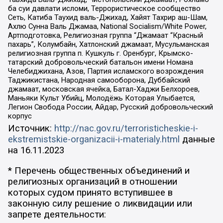
ба суи давлати исломи, Террористическое сообщество
Сеть, Катиба Таухид валь-Джихад, Хайят Тахрир аш-Шам,
Ахлю Сунна Валь Джамаа, National Socialism/White Power,
Артподготовка, Религиозная группа “Джамаат “Красный
пахарь”, Колумбайн, Хатлонский джамаат, Мусульманская
религиозная группа п. Кушкуль г. Оренбург, Крымско-
татарский добровольческий батальон имени Номана
Челебиджихана, Азов, Партия исламского возрождения
Таджикистана, Народная самооборона, Дуббайский
джамаат, московская ячейка, Батал-Хаджи Белхороев,
Маньяки Культ Убийц, Молодёжь Которая Улыбается,
Легион Свобода России, Айдар, Русский добровольческий
корпус
Источник:
http://nac.gov.ru/terroristicheskie-i-
ekstremistskie-organizacii-i-materialy.html
данные
на
16.11.2023
* Перечень общественных объединений и
религиозных организаций в отношении
которых судом принято вступившее в
законную силу решение о ликвидации или
запрете деятельности: