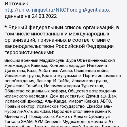
Источник:
http://unro.minjust.ru/NKOForeignAgent.aspx
данные на
24.03.2022
* Единый федеральный список организаций, в
том числе иностранных и международных
организаций, признанных в соответствии с
законодательством Российской Федерации
террористическими:
Высший военный Маджлисуль Шура Объединенных сил
моджахедов Кавказа, Конгресс народов Ичкерии и
Дагестана, База, Асбат аль-Ансар, Священная война,
Исламская группа, Братья-мусульмане, Партия исламского
освобождения, Лашкар-И-Тайба, Исламская группа,
Движение Талибан, Исламская партия Туркестана,
Общество социальных реформ, Общество возрождения
исламского наследия, Дом двух святых, Джунд аш-Шам,
Исламский джихад, Аль-Каида, Имарат Кавказ, АБТО,
Правый сектор, Исламское государство, Джабха аль-
Нусра ли-Ахль аш-Шам, Народное ополчение имени К.
Минина и Д. Пожарского, Аджр от Аллаха Субхану уа
Тагьаля SHAM, АУМ Синрике, Муджахеды джамаата Ат-
Тавхида Валь-Джихад, Чистопольский Джамаат, Рохнамо