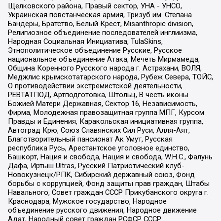
Щелковского района, Правый сектор, УНА - УНСО,
Украинская повстанческая армия, Тризуб им. Степана
Бандеры, Братство, Белый Крест, Misanthropic division,
Религиозное объединение последователей инглиизма,
Народная Социальная Инициатива, TulaSkins,
Этнополитическое объединение Русские, Русское
национальное объединение Атака, Мечеть Мирмамеда,
Община Коренного Русского народа г. Астрахани, ВОЛЯ,
Меджлис крымскотатарского народа, Рубеж Севера, ТОЙС,
О противодействии экстремистской деятельности,
РЕВТАТПОД, Артподготовка, Штольц, В честь иконы
Божией Матери Державная, Сектор 16, Независимость,
Фирма, Молодежная правозащитная группа МПГ, Курсом
Правды и Единения, Каракольская инициативная группа,
Автоград Крю, Союз Славянских Сил Руси, Алля-Аят,
Благотворительный пансионат Ак Умут, Русская
республика Русь, Арестантское уголовное единство,
Башкорт, Нация и свобода, Нация и свобода, W.H.С., Фалунь
Дафа, Иртыш Ultras, Русский Патриотический клуб-
Новокузнецк/РПК, Сибирский державный союз, Фонд
борьбы с коррупцией, Фонд защиты прав граждан, Штабы
Навального, Совет граждан СССР Прикубанского округа г.
Краснодара, Мужское государство, Народное
объединение русского движения, Народное движение
Адат, Народный совет граждан РСФСР СССР