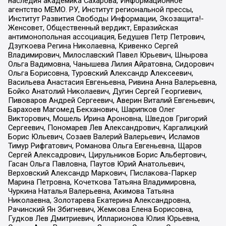
наследия академика Сахарова, Информационное
агентство МЕМО. РУ, Институт региональной прессы,
Институт Развития Свободы Информации, Экозащита!-
Женсовет, Общественный вердикт, Евразийская
антимонопольная ассоциация, Бедушев Петр Петрович,
Дзугкоева Регина Николаевна, Кривенко Сергей
Владимирович, Милославский Павел Юрьевич, Шнырова
Ольга Вадимовна, Чанышева Лилия Айратовна, Сидорович
Ольга Борисовна, Туровский Александр Алексеевич,
Васильева Анастасия Евгеньевна, Ривина Анна Валерьевна,
Бойко Анатолий Николаевич, Дугин Сергей Георгиевич,
Пивоваров Андрей Сергеевич, Аверин Виталий Евгеньевич,
Барахоев Магомед Бекханович, Шарипков Олег
Викторович, Мошель Ирина Ароновна, Шведов Григорий
Сергеевич, Пономарев Лев Александрович, Каргалицкий
Борис Юльевич, Созаев Валерий Валерьевич, Исламов
Тимур Рифгатович, Романова Ольга Евгеньевна, Щаров
Сергей Алексадрович, Цирульников Борис Альбертович,
Гасан Ольга Павловна, Паутов Юрий Анатольевич,
Верховский Александр Маркович, Пислакова-Паркер
Марина Петровна, Кочеткова Татьяна Владимировна,
Чуркина Наталья Валерьевна, Акимова Татьяна
Николаевна, Золотарева Екатерина Александровна,
Рачинский Ян Збигневич, Жемкова Елена Борисовна,
Гудков Лев Дмитриевич, Илларионова Юлия Юрьевна,