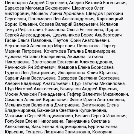
Пивоваров Андрей Сергеевич, Аверин Виталий Евгеньевич,
Барахоев Магомед Бекханович, Шарипков Олег
Викторович, Мошель Ирина Ароновна, Шведов Григорий
Сергеевич, Пономарев Лев Александрович, Каргалицкий
Борис Юльевич, Созаев Валерий Валерьевич, Исламов
Тимур Рифгатович, Романова Ольга Евгеньевна, Щаров
Сергей Алексадрович, Цирульников Борис Альбертович,
Гасан Ольга Павловна, Паутов Юрий Анатольевич,
Верховский Александр Маркович, Пислакова-Паркер
Марина Петровна, Кочеткова Татьяна Владимировна,
Чуркина Наталья Валерьевна, Акимова Татьяна
Николаевна, Золотарева Екатерина Александровна,
Рачинский Ян Збигневич, Жемкова Елена Борисовна,
Гудков Лев Дмитриевич, Илларионова Юлия Юрьевна,
Саранг Анна Васильевна, Захарова Светлана Сергеевна,
Аверин Владимир Анатольевич, Щур Татьяна Михайловна,
Щур Николай Алексеевич, Блинушов Андрей Юрьевич,
Мосин Алексей Геннадьевич, Гефтер Валентин Михайлович,
Симонов Алексей Кириллович, Флиге Ирина Анатольевна,
Мельникова Валентина Дмитриевна, Вититинова Елена
Владимировна, Баженова Светлана Куприяновна,
Максимов Сергей Владимирович, Беляев Сергей Иванович,
Голубева Елена Николаевна, Ганнушкина Светлана
Алексеевна, Закс Елена Владимировна, Буртина Елена
Юрьевна, Гендель Людмила Залмановна, Кокорина