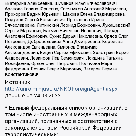
Екатерина Алексеевна, Шуманов Илья Вячеславович,
Арапова Галина Юрьевна, Свечников Анатолий Мариевич,
Прохоров Вадим Юрьевич, Шахова Елена Владимировна,
Подузов Сергей Васильевич, Протасова Ирина
Вячеславовна, Литинский Леонид Борисович, Лукашевский
Сергей Маркович, Бахмин Вячеслав Иванович, Шабад
Анатолий Ефимович, Сухих Дарья Николаевна, Орлов Олег
Петрович, Добровольская Анна Дмитриевна, Королева
Александра Евгеньевна, Смирнов Владимир
Александрович, Вицин Сергей Ефимович, Золотухин Борис
Андреевич, Левинсон Лев Семенович, Локшина Татьяна
Иосифовна, Орлов Олег Петрович, Полякова Мара
Федоровна, Резник Генри Маркович, Захаров Герман
Константинович
Источник:
http://unro.minjust.ru/NKOForeignAgent.aspx
данные на
24.03.2022
* Единый федеральный список организаций, в
том числе иностранных и международных
организаций, признанных в соответствии с
законодательством Российской Федерации
террористическими: