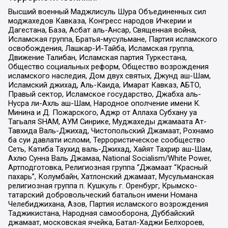
Высший военный Маджлисуль Шура Объединенных сил
моджахедов Кавказа, Конгресс народов Ичкерии и
Дагестана, База, Асбат аль-Ансар, Священная война,
Исламская группа, Братья-мусульмане, Партия исламского
освобождения, Лашкар-И-Тайба, Исламская группа,
Движение Талибан, Исламская партия Туркестана,
Общество социальных реформ, Общество возрождения
исламского наследия, Дом двух святых, Джунд аш-Шам,
Исламский джихад, Аль-Каида, Имарат Кавказ, АБТО,
Правый сектор, Исламское государство, Джабха аль-
Нусра ли-Ахль аш-Шам, Народное ополчение имени К.
Минина и Д. Пожарского, Аджр от Аллаха Субхану уа
Тагьаля SHAM, АУМ Синрике, Муджахеды джамаата Ат-
Тавхида Валь-Джихад, Чистопольский Джамаат, Рохнамо
ба суи давлати исломи, Террористическое сообщество
Сеть, Катиба Таухид валь-Джихад, Хайят Тахрир аш-Шам,
Ахлю Сунна Валь Джамаа, National Socialism/White Power,
Артподготовка, Религиозная группа “Джамаат “Красный
пахарь”, Колумбайн, Хатлонский джамаат, Мусульманская
религиозная группа п. Кушкуль г. Оренбург, Крымско-
татарский добровольческий батальон имени Номана
Челебиджихана, Азов, Партия исламского возрождения
Таджикистана, Народная самооборона, Дуббайский
джамаат, московская ячейка, Батал-Хаджи Белхороев,