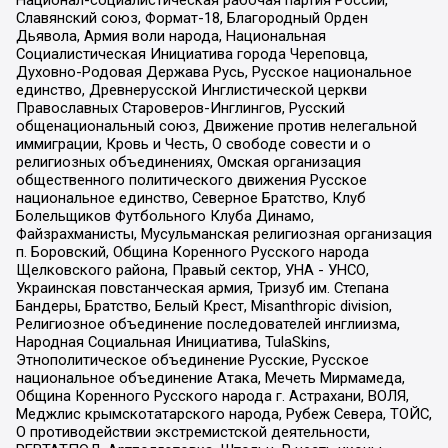
Национал-социалистическая рабочая партия России,
Славянский союз, Формат-18, Благородный Орден
Дьявола, Армия воли народа, Национальная
Социалистическая Инициатива города Череповца,
Духовно-Родовая Держава Русь, Русское национальное
единство, Древнерусской Инглистической церкви
Православных Староверов-Инглингов, Русский
общенациональный союз, Движение против нелегальной
иммиграции, Кровь и Честь, О свободе совести и о
религиозных объединениях, Омская организация
общественного политического движения Русское
национальное единство, Северное Братство, Клуб
Болельщиков Футбольного Клуба Динамо,
Файзрахманисты, Мусульманская религиозная организация
п. Боровский, Община Коренного Русского народа
Щелковского района, Правый сектор, УНА - УНСО,
Украинская повстанческая армия, Тризуб им. Степана
Бандеры, Братство, Белый Крест, Misanthropic division,
Религиозное объединение последователей инглиизма,
Народная Социальная Инициатива, TulaSkins,
Этнополитическое объединение Русские, Русское
национальное объединение Атака, Мечеть Мирмамеда,
Община Коренного Русского народа г. Астрахани, ВОЛЯ,
Меджлис крымскотатарского народа, Рубеж Севера, ТОЙС,
О противодействии экстремистской деятельности,