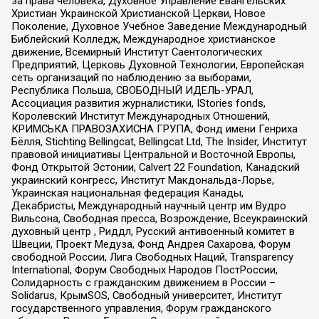
за права человека, Духовное Управление Евангельских
Христиан Украинской Христианской Церкви, Новое
Поколение, Духовное Учебное Заведение Международный
Библейский Колледж, Международное христианское
движение, Всемирный Институт Саентологических
Предприятий, Церковь Духовной Технологии, Европейская
сеть организаций по наблюдению за выборами,
Республика Польша, СВОБОДНЫЙ ИДЕЛЬ-УРАЛ,
Ассоциация развития журналистики, IStories fonds,
Королевский Институт Международных Отношений,
КРИМСЬКА ПРАВОЗАХИСНА ГРУПА, Фонд имени Генриха
Бёлля, Stichting Bellingcat, Bellingcat Ltd, The Insider, Институт
правовой инициативы Центральной и Восточной Европы,
Фонд Открытой Эстонии, Calvert 22 Foundation, Канадский
украинский конгресс, Институт Макдональда-Лорье,
Украинская национальная федерация Канады,
Декабристы, Международный научный центр им Вудро
Вильсона, Свободная пресса, Возрождение, Всеукраинский
духовный центр , Риддл, Русский антивоенный комитет в
Швеции, Проект Медуза, Фонд Андрея Сахарова, Форум
свободной России, Лига Свободных Наций, Transparеncy
International, Форум Свободных Народов ПостРоссии,
Солидарность с гражданским движением в России –
Solidarus, КрымSOS, Свободный университет, Институт
государственного управления, Форум гражданского