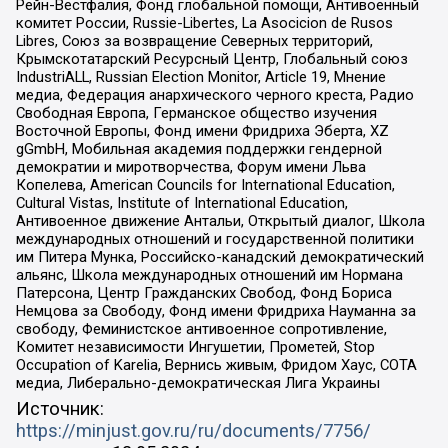
Рейн-Вестфалия, Фонд глобальной помощи, Антивоенный
комитет России, Russie-Libertes, La Asocicion de Rusos
Libres, Союз за возвращение Северных территорий,
Крымскотатарский Ресурсный Центр, Глобальный союз
IndustriALL, Russian Election Monitor, Article 19, Мнение
медиа, Федерация анархического черного креста, Радио
Свободная Европа, Германское общество изучения
Восточной Европы, Фонд имени Фридриха Эберта, XZ
gGmbH, Мобильная академия поддержки гендерной
демократии и миротворчества, Форум имени Льва
Копелева, American Councils for International Education,
Cultural Vistas, Institute of International Education,
Антивоенное движение Антальи, Открытый диалог, Школа
международных отношений и государственной политики
им Питера Мунка, Российско-канадский демократический
альянс, Школа международных отношений им Нормана
Патерсона, Центр Гражданских Свобод, Фонд Бориса
Немцова за Свободу, Фонд имени Фридриха Науманна за
свободу, Феминистское антивоенное сопротивление,
Комитет независимости Ингушетии, Прометей, Stop
Occupation of Karelia, Вернись живым, Фридом Хаус, СОТА
медиа, Либерально-демократическая Лига Украины
Источник:
https://minjust.gov.ru/ru/documents/7756/