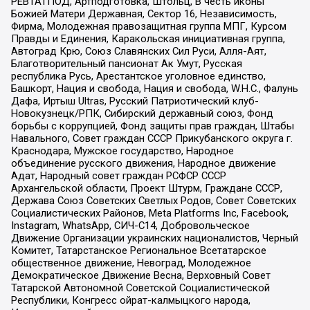
РЕВТАТПОД, Артподготовка, Штольц, В честь иконы
Божией Матери Державная, Сектор 16, Независимость,
Фирма, Молодежная правозащитная группа МПГ, Курсом
Правды и Единения, Каракольская инициативная группа,
Автоград Крю, Союз Славянских Сил Руси, Алля-Аят,
Благотворительный пансионат Ак Умут, Русская
республика Русь, Арестантское уголовное единство,
Башкорт, Нация и свобода, Нация и свобода, W.H.С., Фалунь
Дафа, Иртыш Ultras, Русский Патриотический клуб-
Новокузнецк/РПК, Сибирский державный союз, Фонд
борьбы с коррупцией, Фонд защиты прав граждан, Штабы
Навального, Совет граждан СССР Прикубанского округа г.
Краснодара, Мужское государство, Народное
объединение русского движения, Народное движение
Адат, Народный совет граждан РСФСР СССР
Архангельской области, Проект Штурм, Граждане СССР,
Держава Союз Советских Светлых Родов, Совет Советских
Социалистических Районов, Meta Platforms Inc, Facebook,
Instagram, WhatsApp, СИЧ-С14, Добровольческое
Движение Организации украинских националистов, Черный
Комитет, Татарстанское Региональное Всетатарское
общественное движение, Невоград, Молодежное
Демократическое Движение Весна, Верховный Совет
Татарской Автономной Советской Социалистической
Республики, Конгресс ойрат-калмыцкого народа,