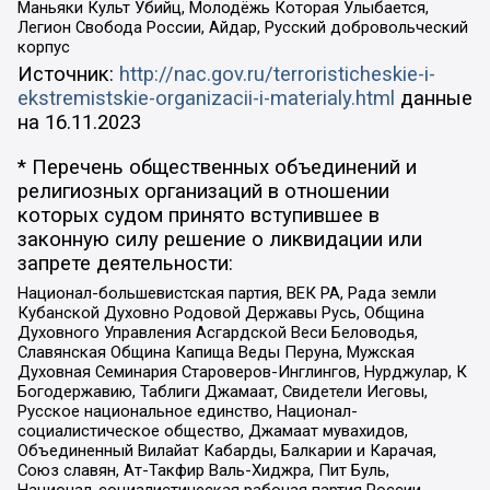
Маньяки Культ Убийц, Молодёжь Которая Улыбается,
Легион Свобода России, Айдар, Русский добровольческий
корпус
Источник:
http://nac.gov.ru/terroristicheskie-i-
ekstremistskie-organizacii-i-materialy.html
данные
на
16.11.2023
* Перечень общественных объединений и
религиозных организаций в отношении
которых судом принято вступившее в
законную силу решение о ликвидации или
запрете деятельности:
Национал-большевистская партия, ВЕК РА, Рада земли
Кубанской Духовно Родовой Державы Русь, Община
Духовного Управления Асгардской Веси Беловодья,
Славянская Община Капища Веды Перуна, Мужская
Духовная Семинария Староверов-Инглингов, Нурджулар, К
Богодержавию, Таблиги Джамаат, Свидетели Иеговы,
Русское национальное единство, Национал-
социалистическое общество, Джамаат мувахидов,
Объединенный Вилайат Кабарды, Балкарии и Карачая,
Союз славян, Ат-Такфир Валь-Хиджра, Пит Буль,