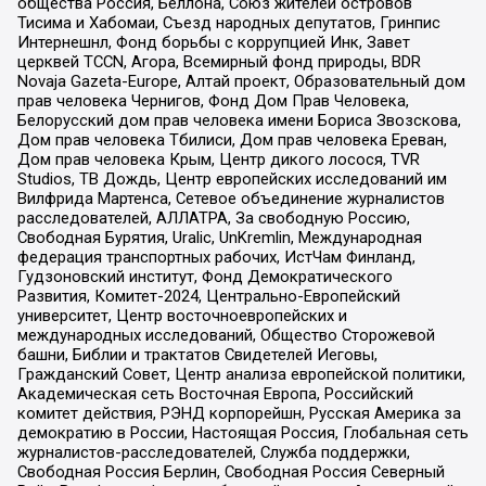
общества Россия, Беллона, Союз жителей островов
Тисима и Хабомаи, Съезд народных депутатов, Гринпис
Интернешнл, Фонд борьбы с коррупцией Инк, Завет
церквей TCCN, Агора, Всемирный фонд природы, BDR
Novaja Gazeta-Europe, Алтай проект, Образовательный дом
прав человека Чернигов, Фонд Дом Прав Человека,
Белорусский дом прав человека имени Бориса Звозскова,
Дом прав человека Тбилиси, Дом прав человека Ереван,
Дом прав человека Крым, Центр дикого лосося, TVR
Studios, ТВ Дождь, Центр европейских исследований им
Вилфрида Мартенса, Сетевое объединение журналистов
расследователей, АЛЛАТРА, За свободную Россию,
Свободная Бурятия, Uralic, UnKremlin, Международная
федерация транспортных рабочих, ИстЧам Финланд,
Гудзоновский институт, Фонд Демократического
Развития, Комитет-2024, Центрально-Европейский
университет, Центр восточноевропейских и
международных исследований, Общество Сторожевой
башни, Библии и трактатов Свидетелей Иеговы,
Гражданский Совет, Центр анализа европейской политики,
Академическая сеть Восточная Европа, Российский
комитет действия, РЭНД корпорейшн, Русская Америка за
демократию в России, Настоящая Россия, Глобальная сеть
журналистов-расследователей, Служба поддержки,
Свободная Россия Берлин, Свободная Россия Северный