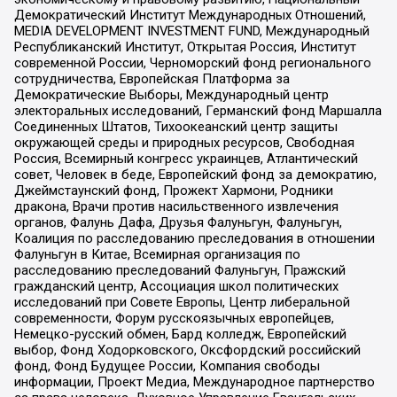
Демократический Институт Международных Отношений,
MEDIA DEVELOPMENT INVESTMENT FUND, Международный
Республиканский Институт, Открытая Россия, Институт
современной России, Черноморский фонд регионального
сотрудничества, Европейская Платформа за
Демократические Выборы, Международный центр
электоральных исследований, Германский фонд Маршалла
Соединенных Штатов, Тихоокеанский центр защиты
окружающей среды и природных ресурсов, Свободная
Россия, Всемирный конгресс украинцев, Атлантический
совет, Человек в беде, Европейский фонд за демократию,
Джеймстаунский фонд, Прожект Хармони, Родники
дракона, Врачи против насильственного извлечения
органов, Фалунь Дафа, Друзья Фалуньгун, Фалуньгун,
Коалиция по расследованию преследования в отношении
Фалуньгун в Китае, Всемирная организация по
расследованию преследований Фалуньгун, Пражский
гражданский центр, Ассоциация школ политических
исследований при Совете Европы, Центр либеральной
современности, Форум русскоязычных европейцев,
Немецко-русский обмен, Бард колледж, Европейский
выбор, Фонд Ходорковского, Оксфордский российский
фонд, Фонд Будущее России, Компания свободы
информации, Проект Медиа, Международное партнерство