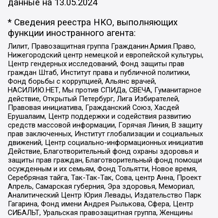
данные на
13.05.2024
* Сведения реестра НКО, выполняющих
функции иностранного агента:
Лилит, Правозащитная группа Гражданин.Армия.Право,
Нижегородский центр немецкой и европейской культуры,
Центр гендерных исследований, Фонд защиты прав
граждан Штаб, Институт права и публичной политики,
Фонд борьбы с коррупцией, Альянс врачей,
НАСИЛИЮ.НЕТ, Мы против СПИДа, СВЕЧА, Гуманитарное
действие, Открытый Петербург, Лига Избирателей,
Правовая инициатива, Гражданский Союз, Хасдей
Ерушалаим, Центр поддержки и содействия развитию
средств массовой информации, Горячая Линия, В защиту
прав заключенных, Институт глобализации и социальных
движений, Центр социально-информационных инициатив
Действие, Благотворительный фонд охраны здоровья и
защиты прав граждан, Благотворительный фонд помощи
осужденным и их семьям, Фонд Тольятти, Новое время,
Серебряная тайга, Так-Так-Так, Сова, центр Анна, Проект
Апрель, Самарская губерния, Эра здоровья, Мемориал,
Аналитический Центр Юрия Левады, Издательство Парк
Гагарина, Фонд имени Андрея Рылькова, Сфера, Центр
СИБАЛЬТ, Уральская правозащитная группа, Женщины