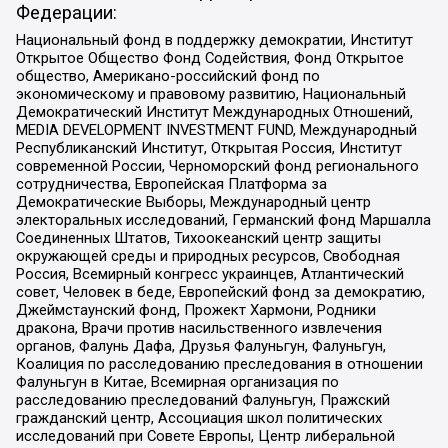
Федерации:
Национальный фонд в поддержку демократии, Институт
Открытое Общество Фонд Содействия, Фонд Открытое
общество, Американо-российский фонд по
экономическому и правовому развитию, Национальный
Демократический Институт Международных Отношений,
MEDIA DEVELOPMENT INVESTMENT FUND, Международный
Республиканский Институт, Открытая Россия, Институт
современной России, Черноморский фонд регионального
сотрудничества, Европейская Платформа за
Демократические Выборы, Международный центр
электоральных исследований, Германский фонд Маршалла
Соединенных Штатов, Тихоокеанский центр защиты
окружающей среды и природных ресурсов, Свободная
Россия, Всемирный конгресс украинцев, Атлантический
совет, Человек в беде, Европейский фонд за демократию,
Джеймстаунский фонд, Прожект Хармони, Родники
дракона, Врачи против насильственного извлечения
органов, Фалунь Дафа, Друзья Фалуньгун, Фалуньгун,
Коалиция по расследованию преследования в отношении
Фалуньгун в Китае, Всемирная организация по
расследованию преследований Фалуньгун, Пражский
гражданский центр, Ассоциация школ политических
исследований при Совете Европы, Центр либеральной