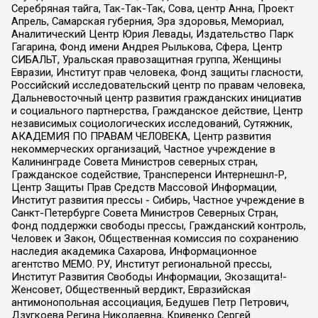
Серебряная тайга, Так-Так-Так, Сова, центр Анна, Проект
Апрель, Самарская губерния, Эра здоровья, Мемориал,
Аналитический Центр Юрия Левады, Издательство Парк
Гагарина, Фонд имени Андрея Рылькова, Сфера, Центр
СИБАЛЬТ, Уральская правозащитная группа, Женщины
Евразии, Институт прав человека, Фонд защиты гласности,
Российский исследовательский центр по правам человека,
Дальневосточный центр развития гражданских инициатив
и социального партнерства, Гражданское действие, Центр
независимых социологических исследований, Сутяжник,
АКАДЕМИЯ ПО ПРАВАМ ЧЕЛОВЕКА, Центр развития
некоммерческих организаций, Частное учреждение в
Калининграде Совета Министров северных стран,
Гражданское содействие, Трансперенси Интернешнл-Р,
Центр Защиты Прав Средств Массовой Информации,
Институт развития прессы - Сибирь, Частное учреждение в
Санкт-Петербурге Совета Министров Северных Стран,
Фонд поддержки свободы прессы, Гражданский контроль,
Человек и Закон, Общественная комиссия по сохранению
наследия академика Сахарова, Информационное
агентство МЕМО. РУ, Институт региональной прессы,
Институт Развития Свободы Информации, Экозащита!-
Женсовет, Общественный вердикт, Евразийская
антимонопольная ассоциация, Бедушев Петр Петрович,
Дзугкоева Регина Николаевна, Кривенко Сергей