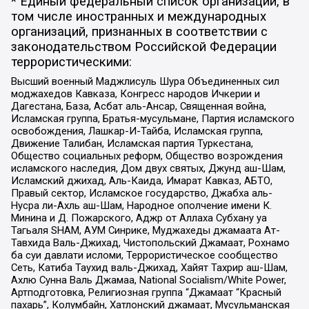
* Единый федеральный список организаций, в
том числе иностранных и международных
организаций, признанных в соответствии с
законодательством Российской Федерации
террористическими:
Высший военный Маджлисуль Шура Объединенных сил
моджахедов Кавказа, Конгресс народов Ичкерии и
Дагестана, База, Асбат аль-Ансар, Священная война,
Исламская группа, Братья-мусульмане, Партия исламского
освобождения, Лашкар-И-Тайба, Исламская группа,
Движение Талибан, Исламская партия Туркестана,
Общество социальных реформ, Общество возрождения
исламского наследия, Дом двух святых, Джунд аш-Шам,
Исламский джихад, Аль-Каида, Имарат Кавказ, АБТО,
Правый сектор, Исламское государство, Джабха аль-
Нусра ли-Ахль аш-Шам, Народное ополчение имени К.
Минина и Д. Пожарского, Аджр от Аллаха Субхану уа
Тагьаля SHAM, АУМ Синрике, Муджахеды джамаата Ат-
Тавхида Валь-Джихад, Чистопольский Джамаат, Рохнамо
ба суи давлати исломи, Террористическое сообщество
Сеть, Катиба Таухид валь-Джихад, Хайят Тахрир аш-Шам,
Ахлю Сунна Валь Джамаа, National Socialism/White Power,
Артподготовка, Религиозная группа “Джамаат “Красный
пахарь”, Колумбайн, Хатлонский джамаат, Мусульманская