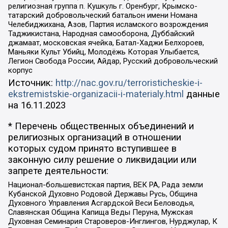
религиозная группа п. Кушкуль г. Оренбург, Крымско-
татарский добровольческий батальон имени Номана
Челебиджихана, Азов, Партия исламского возрождения
Таджикистана, Народная самооборона, Дуббайский
джамаат, московская ячейка, Батал-Хаджи Белхороев,
Маньяки Культ Убийц, Молодёжь Которая Улыбается,
Легион Свобода России, Айдар, Русский добровольческий
корпус
Источник:
http://nac.gov.ru/terroristicheskie-i-
ekstremistskie-organizacii-i-materialy.html
данные
на
16.11.2023
* Перечень общественных объединений и
религиозных организаций в отношении
которых судом принято вступившее в
законную силу решение о ликвидации или
запрете деятельности:
Национал-большевистская партия, ВЕК РА, Рада земли
Кубанской Духовно Родовой Державы Русь, Община
Духовного Управления Асгардской Веси Беловодья,
Славянская Община Капища Веды Перуна, Мужская
Духовная Семинария Староверов-Инглингов, Нурджулар, К