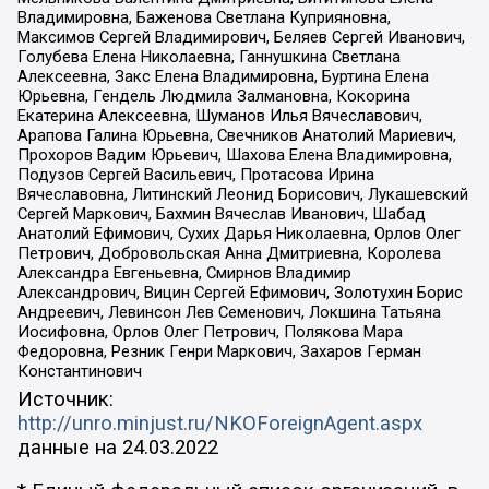
Владимировна, Баженова Светлана Куприяновна,
Максимов Сергей Владимирович, Беляев Сергей Иванович,
Голубева Елена Николаевна, Ганнушкина Светлана
Алексеевна, Закс Елена Владимировна, Буртина Елена
Юрьевна, Гендель Людмила Залмановна, Кокорина
Екатерина Алексеевна, Шуманов Илья Вячеславович,
Арапова Галина Юрьевна, Свечников Анатолий Мариевич,
Прохоров Вадим Юрьевич, Шахова Елена Владимировна,
Подузов Сергей Васильевич, Протасова Ирина
Вячеславовна, Литинский Леонид Борисович, Лукашевский
Сергей Маркович, Бахмин Вячеслав Иванович, Шабад
Анатолий Ефимович, Сухих Дарья Николаевна, Орлов Олег
Петрович, Добровольская Анна Дмитриевна, Королева
Александра Евгеньевна, Смирнов Владимир
Александрович, Вицин Сергей Ефимович, Золотухин Борис
Андреевич, Левинсон Лев Семенович, Локшина Татьяна
Иосифовна, Орлов Олег Петрович, Полякова Мара
Федоровна, Резник Генри Маркович, Захаров Герман
Константинович
Источник:
http://unro.minjust.ru/NKOForeignAgent.aspx
данные на
24.03.2022