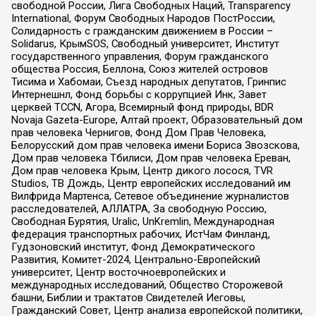
свободной России, Лига Свободных Наций, Transparеncy
International, Форум Свободных Народов ПостРоссии,
Солидарность с гражданским движением в России –
Solidarus, КрымSOS, Свободный университет, Институт
государственного управления, Форум гражданского
общества Россия, Беллона, Союз жителей островов
Тисима и Хабомаи, Съезд народных депутатов, Гринпис
Интернешнл, Фонд борьбы с коррупцией Инк, Завет
церквей TCCN, Агора, Всемирный фонд природы, BDR
Novaja Gazeta-Europe, Алтай проект, Образовательный дом
прав человека Чернигов, Фонд Дом Прав Человека,
Белорусский дом прав человека имени Бориса Звозскова,
Дом прав человека Тбилиси, Дом прав человека Ереван,
Дом прав человека Крым, Центр дикого лосося, TVR
Studios, ТВ Дождь, Центр европейских исследований им
Вилфрида Мартенса, Сетевое объединение журналистов
расследователей, АЛЛАТРА, За свободную Россию,
Свободная Бурятия, Uralic, UnKremlin, Международная
федерация транспортных рабочих, ИстЧам Финланд,
Гудзоновский институт, Фонд Демократического
Развития, Комитет-2024, Центрально-Европейский
университет, Центр восточноевропейских и
международных исследований, Общество Сторожевой
башни, Библии и трактатов Свидетелей Иеговы,
Гражданский Совет, Центр анализа европейской политики,