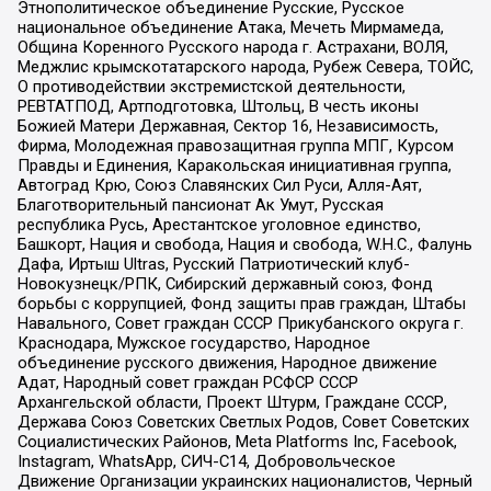
Этнополитическое объединение Русские, Русское
национальное объединение Атака, Мечеть Мирмамеда,
Община Коренного Русского народа г. Астрахани, ВОЛЯ,
Меджлис крымскотатарского народа, Рубеж Севера, ТОЙС,
О противодействии экстремистской деятельности,
РЕВТАТПОД, Артподготовка, Штольц, В честь иконы
Божией Матери Державная, Сектор 16, Независимость,
Фирма, Молодежная правозащитная группа МПГ, Курсом
Правды и Единения, Каракольская инициативная группа,
Автоград Крю, Союз Славянских Сил Руси, Алля-Аят,
Благотворительный пансионат Ак Умут, Русская
республика Русь, Арестантское уголовное единство,
Башкорт, Нация и свобода, Нация и свобода, W.H.С., Фалунь
Дафа, Иртыш Ultras, Русский Патриотический клуб-
Новокузнецк/РПК, Сибирский державный союз, Фонд
борьбы с коррупцией, Фонд защиты прав граждан, Штабы
Навального, Совет граждан СССР Прикубанского округа г.
Краснодара, Мужское государство, Народное
объединение русского движения, Народное движение
Адат, Народный совет граждан РСФСР СССР
Архангельской области, Проект Штурм, Граждане СССР,
Держава Союз Советских Светлых Родов, Совет Советских
Социалистических Районов, Meta Platforms Inc, Facebook,
Instagram, WhatsApp, СИЧ-С14, Добровольческое
Движение Организации украинских националистов, Черный