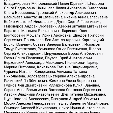
Владимирович, Милославский Павел Юрьевич, Шнырова
Ольга Вадимовна, Чанышева Лилия Айратовна, Сидорович
Ольга Борисовна, Туровский Александр Алексеевич,
Васильева Анастасия Евгеньевна, Ривина Анна Валерьевна,
Бойко Анатолий Николаевич, Дугин Сергей Георгиевич,
Пивоваров Андрей Сергеевич, Аверин Виталий Евгеньевич,
Барахоев Магомед Бекханович, Шарипков Олег
Викторович, Мошель Ирина Ароновна, Шведов Григорий
Сергеевич, Пономарев Лев Александрович, Каргалицкий
Борис Юльевич, Созаев Валерий Валерьевич, Исламов
Тимур Рифгатович, Романова Ольга Евгеньевна, Щаров
Сергей Алексадрович, Цирульников Борис Альбертович,
Гасан Ольга Павловна, Паутов Юрий Анатольевич,
Верховский Александр Маркович, Пислакова-Паркер
Марина Петровна, Кочеткова Татьяна Владимировна,
Чуркина Наталья Валерьевна, Акимова Татьяна
Николаевна, Золотарева Екатерина Александровна,
Рачинский Ян Збигневич, Жемкова Елена Борисовна,
Гудков Лев Дмитриевич, Илларионова Юлия Юрьевна,
Саранг Анна Васильевна, Захарова Светлана Сергеевна,
Аверин Владимир Анатольевич, Щур Татьяна Михайловна,
Щур Николай Алексеевич, Блинушов Андрей Юрьевич,
Мосин Алексей Геннадьевич, Гефтер Валентин Михайлович,
Симонов Алексей Кириллович, Флиге Ирина Анатольевна,
Мельникова Валентина Дмитриевна, Вититинова Елена