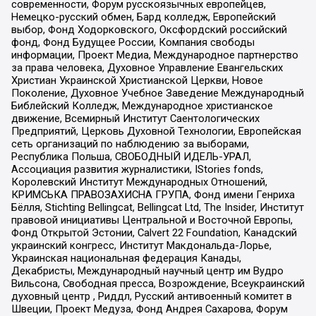
современности, Форум русскоязычных европейцев,
Немецко-русский обмен, Бард колледж, Европейский
выбор, Фонд Ходорковского, Оксфордский российский
фонд, Фонд Будущее России, Компания свободы
информации, Проект Медиа, Международное партнерство
за права человека, Духовное Управление Евангельских
Христиан Украинской Христианской Церкви, Новое
Поколение, Духовное Учебное Заведение Международный
Библейский Колледж, Международное христианское
движение, Всемирный Институт Саентологических
Предприятий, Церковь Духовной Технологии, Европейская
сеть организаций по наблюдению за выборами,
Республика Польша, СВОБОДНЫЙ ИДЕЛЬ-УРАЛ,
Ассоциация развития журналистики, IStories fonds,
Королевский Институт Международных Отношений,
КРИМСЬКА ПРАВОЗАХИСНА ГРУПА, Фонд имени Генриха
Бёлля, Stichting Bellingcat, Bellingcat Ltd, The Insider, Институт
правовой инициативы Центральной и Восточной Европы,
Фонд Открытой Эстонии, Calvert 22 Foundation, Канадский
украинский конгресс, Институт Макдональда-Лорье,
Украинская национальная федерация Канады,
Декабристы, Международный научный центр им Вудро
Вильсона, Свободная пресса, Возрождение, Всеукраинский
духовный центр , Риддл, Русский антивоенный комитет в
Швеции, Проект Медуза, Фонд Андрея Сахарова, Форум