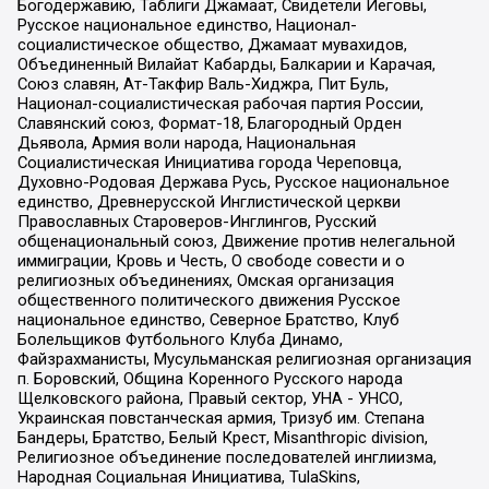
Богодержавию, Таблиги Джамаат, Свидетели Иеговы,
Русское национальное единство, Национал-
социалистическое общество, Джамаат мувахидов,
Объединенный Вилайат Кабарды, Балкарии и Карачая,
Союз славян, Ат-Такфир Валь-Хиджра, Пит Буль,
Национал-социалистическая рабочая партия России,
Славянский союз, Формат-18, Благородный Орден
Дьявола, Армия воли народа, Национальная
Социалистическая Инициатива города Череповца,
Духовно-Родовая Держава Русь, Русское национальное
единство, Древнерусской Инглистической церкви
Православных Староверов-Инглингов, Русский
общенациональный союз, Движение против нелегальной
иммиграции, Кровь и Честь, О свободе совести и о
религиозных объединениях, Омская организация
общественного политического движения Русское
национальное единство, Северное Братство, Клуб
Болельщиков Футбольного Клуба Динамо,
Файзрахманисты, Мусульманская религиозная организация
п. Боровский, Община Коренного Русского народа
Щелковского района, Правый сектор, УНА - УНСО,
Украинская повстанческая армия, Тризуб им. Степана
Бандеры, Братство, Белый Крест, Misanthropic division,
Религиозное объединение последователей инглиизма,
Народная Социальная Инициатива, TulaSkins,