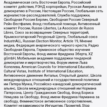
Академическая сеть Восточная Европа, Российский
комитет действия, РЭНД корпорейшн, Русская Америка за
демократию в России, Настоящая Россия, Глобальная сеть
журналистов-расследователей, Служба поддержки,
Свободная Россия Берлин, Свободная Россия Северный
Рейн-Вестфалия, Фонд глобальной помощи, Антивоенный
комитет России, Russie-Libertes, La Asocicion de Rusos
Libres, Союз за возвращение Северных территорий,
Крымскотатарский Ресурсный Центр, Глобальный союз
IndustriALL, Russian Election Monitor, Article 19, Мнение
медиа, Федерация анархического черного креста, Радио
Свободная Европа, Германское общество изучения
Восточной Европы, Фонд имени Фридриха Эберта, XZ
gGmbH, Мобильная академия поддержки гендерной
демократии и миротворчества, Форум имени Льва
Копелева, American Councils for International Education,
Cultural Vistas, Institute of International Education,
Антивоенное движение Антальи, Открытый диалог, Школа
международных отношений и государственной политики
им Питера Мунка, Российско-канадский демократический
альянс, Школа международных отношений им Нормана
Патерсона, Центр Гражданских Свобод, Фонд Бориса
Немцова за Свободу, Фонд имени Фридриха Науманна за
свободу, Феминистское антивоенное сопротивление,
Комитет независимости Ингушетии, Прометей, Stop