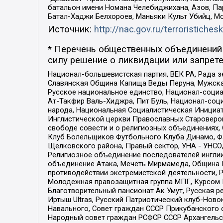
батальон имени Номана Челебиджихана, Азов, Па
Батал-Хаджи Белхороев, Маньяки Культ Убийц, М
Источник:
http://nac.gov.ru/terroristichesk
* Перечень общественных объединений 
силу решение о ликвидации или запрете
Национал-большевистская партия, ВЕК РА, Рада 
Славянская Община Капища Веды Перуна, Мужская
Русское национальное единство, Национал-социа
Ат-Такфир Валь-Хиджра, Пит Буль, Национал-соц
народа, Национальная Социалистическая Инициат
Инглистической церкви Православных Староверов
свободе совести и о религиозных объединениях,
Клуб Болельщиков Футбольного Клуба Динамо, Фа
Щелковского района, Правый сектор, УНА - УНСО, У
Религиозное объединение последователей инглии
объединение Атака, Мечеть Мирмамеда, Община К
противодействии экстремистской деятельности, 
Молодежная правозащитная группа МПГ, Курсом П
Благотворительный пансионат Ак Умут, Русская ре
Иртыш Ultras, Русский Патриотический клуб-Нов
Навального, Совет граждан СССР Прикубанского 
Народный совет граждан РСФСР СССР Архангельск