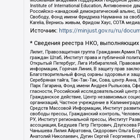
Мобильная академия поддержки гендерной демократи
Institute of International Education, Антивоенн
Российско-канадский демократический альянс, 
Свободу, Фонд имени Фридриха Науманна за свобо
Karelia, Вернись живым, Фридом Хаус, СОТА меди
Источник:
https://minjust.gov.ru/ru/doc
* Сведения реестра НКО, выполняющих 
Лилит, Правозащитная группа Гражданин.Армия.П
граждан Штаб, Институт права и публичной поли
Открытый Петербург, Лига Избирателей, Правова
информации, Горячая Линия, В защиту прав закл
Благотворительный фонд охраны здоровья и защи
Серебряная тайга, Так-Так-Так, Сова, центр Анн
Парк Гагарина, Фонд имени Андрея Рылькова, Сф
гласности, Российский исследовательский центр 
Гражданское действие, Центр независимых соци
организаций, Частное учреждение в Калининград
Средств Массовой Информации, Институт развити
свободы прессы, Гражданский контроль, Человек
РУ, Институт региональной прессы, Институт Ра
ассоциация, Бедушев Петр Петрович, Дзугкоева 
Чанышева Лилия Айратовна, Сидорович Ольга Бори
Анатолий Николаевич, Дугин Сергей Георгиевич, 