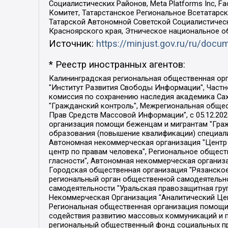
Социалистических Районов, Meta Platforms Inc, 
Комитет, Татарстанское Региональное Всетатар
Татарской Автономной Советской Социалистическ
Красноярского края, Этническое национальное о
Источник:
https://minjust.gov.ru/ru/doc
* Реестр иностранных агентов:
Калининградская региональная общественная организация "Экозащита!-Женсовет", Фонд содействия защите прав и свобод граждан "Общественный вердикт", Фонд "Институт Развития Свободы Информации", Частное учреждение "Информационное агентство МЕМО. РУ", Региональная общественная организация "Общественная комиссия по сохранению наследия академика Сахарова", Фонд поддержки свободы прессы, Санкт-Петербургская общественная правозащитная организация "Гражданский контроль", Межрегиональная общественная организация "Информационно-просветительский центр "Мемориал", Региональный Фонд "Центр Защиты Прав Средств Массовой Информации", с 05.12.2023 Фонд "Центр Защиты Прав Средств массовой информации", Региональная общественная благотворительная организация помощи беженцам и мигрантам "Гражданское содействие", Негосударственное образовательное учреждение дополнительного профессионального образования (повышение квалификации) специалистов "АКАДЕМИЯ ПО ПРАВАМ ЧЕЛОВЕКА", Свердловская региональная общественная организация "Сутяжник", Автономная некоммерческая организация "Центр независимых социологических исследований", Союз общественных объединений "Российский исследовательский центр по правам человека", Региональное общественное учреждение научно-информационный центр "МЕМОРИАЛ", Некоммерческая организация "Фонд защиты гласности", Автономная некоммерческая организация "Институт прав человека", Городская общественная организация "Екатеринбургское общество "МЕМОРИАЛ", Городская общественная организация "Рязанское историко-просветительское и правозащитное общество "Мемориал" (Рязанский Мемориал), Челябинский региональный орган общественной самодеятельности – женское общественное объединение "Женщины Евразии", Челябинский региональный орган общественной самодеятельности "Уральская правозащитная группа", Фонд содействия защите здоровья и социальной справедливости имени Андрея Рылькова, Автономная Некоммерческая Организация "Аналитический Центр Юрия Левады", Автономная некоммерческая организация социальной поддержки населения "Проект Апрель", Региональная общественная организация помощи женщинам и детям, находящимся в кризисной ситуации "Информационно-методический центр "Анна", Фонд содействия развитию массовых коммуникаций и правовому просвещению "Так-так-Так", Фонд содействия устойчивому развитию "Серебряная тайга", Свердловский региональный общественный фонд социальных проектов "Новое время", "Idel.Реалии", Кавказ.Реалии, Крым.Реалии, Телеканал Настоящее Время, Татаро-башкирская служба Радио Свобода (Azatliq Radiosi), Радио Свободная Европа/Радио Свобода (PCE/PC), "Сибирь.Реалии", "Фактограф", Благотворительный фонд помощи осужденным и их семьям, Автономная некоммерческая организация "Институт глобализации и социальных движений", Фонд "В защиту прав заключенных", Частное учреждение "Центр поддержки и содействия развитию средств массовой информации", Пензенский региональный общественный благотворительный фонд "Гражданский союз", "Север.Реалии", Некоммерческая организация Фонд "Правовая инициатива", 