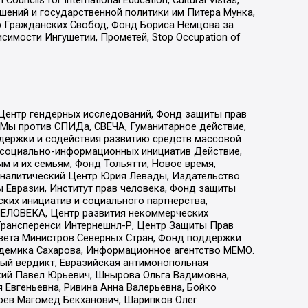
ls for International Education, Cultural Vistas,
ошений и государственной политики им Питера Мунка,
 Гражданских Свобод, Фонд Бориса Немцова за
имости Ингушетии, Прометей, Stop Occupation of
 Центр гендерных исследований, Фонд защиты прав
 Мы против СПИДа, СВЕЧА, Гуманитарное действие,
ддержки и содействия развитию средств массовой
р социально-информационных инициатив Действие,
 и их семьям, Фонд Тольятти, Новое время,
, Аналитический Центр Юрия Левады, Издательство
 Евразии, Институт прав человека, Фонд защиты
ких инициатив и социального партнерства,
ЕЛОВЕКА, Центр развития некоммерческих
 Трансперенси Интернешнл-Р, Центр Защиты Прав
овета Министров Северных Стран, Фонд поддержки
адемика Сахарова, Информационное агентство МЕМО.
ый вердикт, Евразийская антимонопольная
кий Павел Юрьевич, Шнырова Ольга Вадимовна,
 Евгеньевна, Ривина Анна Валерьевна, Бойко
хоев Магомед Бекханович, Шарипков Олег