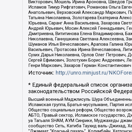
Викторович, Мошель Ирина Ароновна, Шведов Гри
Исламов Тимур Рифгатович, Романова Ольга Евге
Анатольевич, Верховский Александр Маркович, П
Татьяна Николаевна, Золотарева Екатерина Алек
Юрьевна, Саранг Анна Васильевна, Захарова Свет
Андрей Юрьевич, Мосин Алексей Геннадьевич, Ге
Дмитриевна, Вититинова Елена Владимировна, Ба
Николаевна, Ганнушкина Светлана Алексеевна, За
Шуманов Илья Вячеславович, Арапова Галина Юрь
Васильевич, Протасова Ирина Вячеславовна, Лит
Сухих Дарья Николаевна, Орлов Олег Петрович, 
Сергей Ефимович, Золотухин Борис Андреевич, Л
Генри Маркович, Захаров Герман Константинович
Источник:
http://unro.minjust.ru/NKOFore
* Единый федеральный список организа
законодательством Российской Федера
Высший военный Маджлисуль Шура Объединенных с
Исламская группа, Братья-мусульмане, Партия ис
Общество социальных реформ, Общество возрожд
АБТО, Правый сектор, Исламское государство, Д
уа Тагьаля SHAM, АУМ Синрике, Муджахеды джама
сообщество Сеть, Катиба Таухид валь-Джихад, Хай
“Джамаат “Красный пахарь”, Колумбайн, Хатлонск