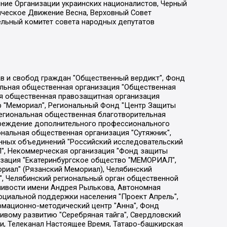
ение Организации украинских националистов, Черный
ическое Движение Весна, Верховный Совет
ельный комитет совета народных депутатов
ции социально-правовых программ "Лилит", Дальневосточное общественное движение "Маяк", Санкт-Петербургская ЛГБТ-инициативная группа "Выход", Инициативная группа ЛГБТ+ "Реверс", Алексеев Андрей Викторович, Бекбулатова Таисия Львовна, Беляев Иван Михайлович, Владыкина Елена Сергеевна, Гельман Марат Александрович, Никульшина Вероника Юрьевна, Толоконникова Надежда Андреевна, Шендерович Виктор Анатольевич, Общество с ограниченной ответственностью "Данное сообщение", Общество с ограниченной ответственностью Издательский дом "Новая глава", Айнбиндер Александра Александровна, Московский комьюнити-центр для ЛГБТ+инициатив, Благотворительный фонд развития филантропии, Deutsche Welle (Германия, Kurt-Schumacher-Strasse 3, 53113 Bonn), Борзунова Мария Михайловна, Воробьев Виктор Викторович, Голубева Анна Львовна, Константинова Алла Михайловна, Малкова Ирина Владимировна, Мурадов Мурад Абдулгалимович, Осетинская Елизавета Николаевна, Понасенков Евгений Николаевич, Ганапольский Матвей Юрьевич, Киселев Евгений Алексеевич, Борухович Ирина Григорьевна, Дремин Иван Тимофеевич, Дубровский Дмитрий Викторович, Красноярская региональная общественная организация поддержки и развития альтернативных образовательных технологий и межкультурных коммуникаций "ИНТЕРРА", Маяковская Екатерина Алексеевна, Фейгин Марк Захарович, Филимонов Андрей Викторович, Дзугкоева Регина Николаевна, Доброхотов Роман Александрович, Дудь Юрий Александрович, Елкин Сергей Владимирович, Кругликов Кирилл Игоревич, Сабунаева Мария Леонидовна, Семенов Алексей Владимирович, Шаинян Карен Багратович, Шульман Екатерина Михайловна, Асафьев Артур Валерьевич, Вахштайн Виктор Семенович, Венедиктов Алексей Алексеевич, Лушникова Екатерина Евгеньевна, Волков Леонид Михайлович, Невзоров Александр Глебович, Пархоменко Сергей Борисович, Сироткин Ярослав Николаевич, Кара-Мурза Владимир Владимирович, Баранова Наталья Владимировна, Гозман Леонид Яковлевич, Кагарлицкий Борис Юльевич, Климарев Михаил Валерьевич, Милов Владимир Станиславович, Автономная некоммерческая организация Краснодарский центр современного искусства "Типография", Моргенштерн Алишер Тагирович, Соболь Любовь Эдуардовна, Общество с ограниченной ответственностью "ЛИЗА НОРМ", Каспаров Гарри Кимович, Ходорковский Михаил Борисович, Общество с ограниченной ответственностью "Апрельские тезисы", Данилович Ирина Брониславовна, Кашин Олег Владимирович, Петров Николай Владимирович, Пивоваров Алексей Владимирович, Соколов Михаил Владимирович, Цветкова Юлия Владимировна, Чичваркин Евгений Александрович, Комитет против пыток/Команда против пыток, Общество с ограниченной ответственностью "Первый научный", Общество с ограниченной ответственностью "Вертолет и ко", Белоцерковская Вероника Борисовна, Кац Максим Евгеньевич, Лазарева Татьяна Юрьевна, Шаведдинов Руслан Табризович, Яшин Илья Валерьевич, Общество с ограниченной ответственностью "Иноагент ААВ", Алешковский Дмитрий Петрович, Альбац Евгения Марковна, Быков Дмитрий Львович, Галямина Юлия Евгеньевна, Лойко Сергей Леонидович, Мартынов Кирилл Константинович, Медведев Сергей Александрович, Крашенинников Федор Геннадиевич, Гордеева Катерина Вл