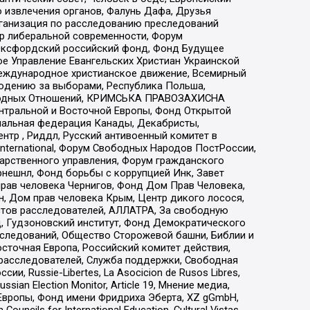
 извлечения органов, Фалунь Дафа, Друзья
рганизация по расследованию преследований
тр либеральной современности, Форум
 Оксфордский российский фонд, Фонд Будущее
е Управление Евангельских Христиан Украинской
еждународное христианское движение, Всемирный
людению за выборами, Республика Польша,
народных Отношений, КРИМСЬКА ПРАВОЗАХИСНА
ы Центральной и Восточной Европы, Фонд Открытой
иональная федерация Канады, Декабристы,
тр , Риддл, Русский антивоенный комитет в
nternational, Форум Свободных Народов ПостРоссии,
дарственного управления, Форум гражданского
рнешнл, Фонд борьбы с коррупцией Инк, Завет
прав человека Чернигов, Фонд Дом Прав Человека,
н, Дом прав человека Крым, Центр дикого лосося,
стов расследователей, АЛЛАТРА, За свободную
д, Гудзоновский институт, Фонд Демократического
сследований, Общество Сторожевой башни, Библии и
сточная Европа, Российский комитет действия,
-расследователей, Служба поддержки, Свободная
 Russie-Libertes, La Asocicion de Rusos Libres,
an Election Monitor, Article 19, Мнение медиа,
Европы, Фонд имени Фридриха Эберта, XZ gGmbH,