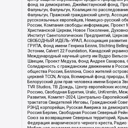
фонд за демократию, Джеймстаунский фонд, Прож
Фалуньгун, Фалуньгун, Коалиция по расследован
Фалуньгун, Пражский гражданский центр, Ассоци
русскоязычных европейцев, Немецко-русский об
России, Компания свободы информации, Проект М
Христианской Церкви, Новое Поколение, Духовн
Институт Саентологических Предприятий, Церков
СВОБОДНЫЙ ИДЕЛЬ-УРАЛ, Ассоциация развития ж
ГРУПА, Фонд имени Генриха Бёлля, Stichting Bellin
Эстонии, Calvert 22 Foundation, Канадский укра
Международный научный центр им Вудро Вильсона
Швеции, Проект Медуза, Фонд Андрея Сахарова, Ф
Солидарность с гражданским движением в России 
общества Россия, Беллона, Союз жителей острово
церквей TCCN, Агора, Всемирный фонд природы, B
Белорусский дом прав человека имени Бориса Зво
TVR Studios, ТВ Дождь, Центр европейских иссл
Россию, Свободная Бурятия, Uralic, UnKremlin, 
Развития, Комитет-2024, Центрально-Европейски
трактатов Свидетелей Иеговы, Гражданский Совет
РЭНД корпорейшн, Русская Америка за демократи
Россия Берлин, Свободная Россия Северный Рейн-В
Союз за возвращение Северных территорий, Крымско
Федерация анархического черного креста, Радио