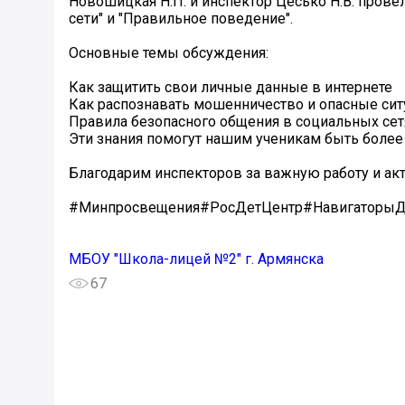
Новошицкая Н.П. и инспектор Цесько Н.В. прове
сети" и "Правильное поведение".
Основные темы обсуждения:
Как защитить свои личные данные в интернете
Как распознавать мошенничество и опасные сит
Правила безопасного общения в социальных сет
Эти знания помогут нашим ученикам быть бол
Благодарим инспекторов за важную работу и ак
#Минпросвещения#РосДетЦентр#НавигаторыД
МБОУ "Школа-лицей №2" г. Армянска
67