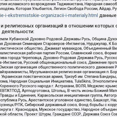
ртия исламского возрождения Таджикистана, Народная самооб
олодёжь Которая Улыбается, Легион Свобода России, Айдар, Р
ie-i-ekstremistskie-organizacii-i-materialy.html
данные
и религиозных организаций в отношении которых 
 деятельности:
земли Кубанской Духовно Родовой Державы Русь, Община Духо
 Духовная Семинария Староверов-Инглингов, Нурджулар, К Бо
листическое общество, Джамаат мувахидов, Объединенный Вил
иалистическая рабочая партия России, Славянский союз, Форма
ива города Череповца, Духовно-Родовая Держава Русь, Русск
-Инглингов, Русский общенациональный союз, Движение против
 Омская организация общественного политического движения Р
йзрахманисты, Мусульманская религиозная организация п. Бо
краинская повстанческая армия, Тризуб им. Степана Бандеры, Бр
зма, Народная Социальная Инициатива, TulaSkins, Этнополитич
оренного Русского народа г. Астрахани, ВОЛЯ, Меджлис крымс
РЕВТАТПОД, Артподготовка, Штольц, В честь иконы Божией Мате
равды и Единения, Каракольская инициативная группа, Автогра
спублика Русь, Арестантское уголовное единство, Башкорт, Наци
окузнецк/РПК, Сибирский державный союз, Фонд борьбы с кор
округа г. Краснодара, Мужское государство, Народное объедин
ой области, Проект Штурм, Граждане СССР, Держава Союз Сов