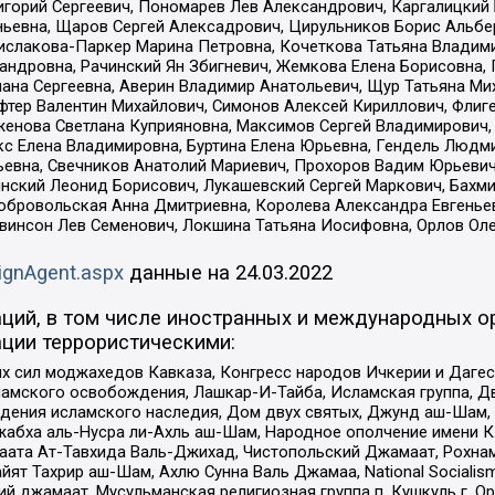
горий Сергеевич, Пономарев Лев Александрович, Каргалицкий 
ньевна, Щаров Сергей Алексадрович, Цирульников Борис Альбер
ислакова-Паркер Марина Петровна, Кочеткова Татьяна Владими
сандровна, Рачинский Ян Збигневич, Жемкова Елена Борисовна,
лана Сергеевна, Аверин Владимир Анатольевич, Щур Татьяна М
фтер Валентин Михайлович, Симонов Алексей Кириллович, Флиг
женова Светлана Куприяновна, Максимов Сергей Владимирович, 
кс Елена Владимировна, Буртина Елена Юрьевна, Гендель Людм
евна, Свечников Анатолий Мариевич, Прохоров Вадим Юрьевич
инский Леонид Борисович, Лукашевский Сергей Маркович, Бахм
Добровольская Анна Дмитриевна, Королева Александра Евгенье
евинсон Лев Семенович, Локшина Татьяна Иосифовна, Орлов Ол
ignAgent.aspx
данные на
24.03.2022
ций, в том числе иностранных и международных ор
ции террористическими:
ил моджахедов Кавказа, Конгресс народов Ичкерии и Дагеста
ламского освобождения, Лашкар-И-Тайба, Исламская группа, Дв
ения исламского наследия, Дом двух святых, Джунд аш-Шам, 
жабха аль-Нусра ли-Ахль аш-Шам, Народное ополчение имени К.
ата Ат-Тавхида Валь-Джихад, Чистопольский Джамаат, Рохнам
ят Тахрир аш-Шам, Ахлю Сунна Валь Джамаа, National Socialism
ий джамаат, Мусульманская религиозная группа п. Кушкуль г. 