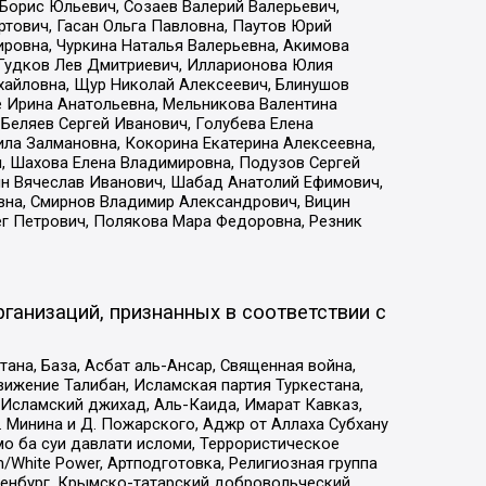
Борис Юльевич, Созаев Валерий Валерьевич,
тович, Гасан Ольга Павловна, Паутов Юрий
ровна, Чуркина Наталья Валерьевна, Акимова
 Гудков Лев Дмитриевич, Илларионова Юлия
ихайловна, Щур Николай Алексеевич, Блинушов
е Ирина Анатольевна, Мельникова Валентина
Беляев Сергей Иванович, Голубева Елена
ила Залмановна, Кокорина Екатерина Алексеевна,
, Шахова Елена Владимировна, Подузов Сергей
ин Вячеслав Иванович, Шабад Анатолий Ефимович,
вна, Смирнов Владимир Александрович, Вицин
ег Петрович, Полякова Мара Федоровна, Резник
ганизаций, признанных в соответствии с
на, База, Асбат аль-Ансар, Священная война,
ижение Талибан, Исламская партия Туркестана,
Исламский джихад, Аль-Каида, Имарат Кавказ,
 Минина и Д. Пожарского, Аджр от Аллаха Субхану
о ба суи давлати исломи, Террористическое
/White Power, Артподготовка, Религиозная группа
Оренбург, Крымско-татарский добровольческий