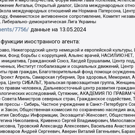
и и миротворчества, Форум имени Льва Копелева, American Counci
ое движение Антальи, Открытый диалог, Школа международных отн
Школа международных отношений им Нормана Патерсона, Центр
ду, Феминистское антивоенное сопротивление, Комитет независ
а, Либерально-демократическая Лига Украины
uments/7756/
данные на
13.05.2024
функции иностранного агента:
раво, Нижегородский центр немецкой и европейской культуры,
тики, Фонд борьбы с коррупцией, Альянс врачей, НАСИЛИЮ.НЕТ,
я инициатива, Гражданский Союз, Хасдей Ерушалаим, Центр по
юченных, Институт глобализации и социальных движений, Цент
ты прав граждан, Благотворительный фонд помощи осужденным
а, Проект Апрель, Самарская губерния, Эра здоровья, Мемориал
ера, Центр СИБАЛЬТ, Уральская правозащитная группа, Женщины
по правам человека, Дальневосточный центр развития гражданс
ологических исследований, Сутяжник, АКАДЕМИЯ ПО ПРАВАМ Ч
е Совета Министров северных стран, Гражданское содействие,
я прессы - Сибирь, Частное учреждение в Санкт-Петербурге С
 и Закон, Общественная комиссия по сохранению наследия ак
звития Свободы Информации, Экозащита!-Женсовет, Общественн
Регина Николаевна, Кривенко Сергей Владимирович, Милославс
совна, Туровский Александр Алексеевич, Васильева Анастасия
Пивоваров Андрей Сергеевич, Аверин Виталий Евгеньевич, Бара