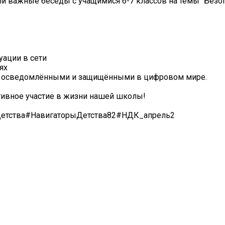
ли важные беседы с учащимися 6-7 классов на темы "Безо
уации в сети
ях
ее осведомлёнными и защищёнными в цифровом мире.
тивное участие в жизни нашей школы!
етства#НавигаторыДетства82#НДК_апрель2