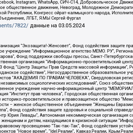
Facebook, Instagram, WhatsApp, СИЧ-С14, Добровольческое Движ
ское общественное движение, Невоград, Молодежное Демократ
ой Республики, Конгресс ойрат-калмыцкого народа, Исполнит
бъединение, ЛГБТ, Я.МЫ Сергей Фургал
uments/7822/
данные на
03.05.2024
Общество с ограниченной ответственностью "Радио Свободная Европа/Радио Свобода", Чешское информационное агентство "MEDIUM-ORIENT", Красноярская региональная общественная организация "Мы против СПИДа", Камалягин Денис Николаевич, Маркелов Сергей Евгеньевич, Пономарев Лев Александрович, Савицкая Людмила Алексеевна, Автономная некоммерческая организация "Центр по работе с проблемой насилия "НАСИЛИЮ.НЕТ", Межрегиональный профессиональный союз работников здравоохранения "Альянс врачей", Юридическое лицо, зарегистрированное в Латвийской Республике, SIA "Medusa Project" (регистрационный номер 40103797863, дата регистрации 10.06.2014), Некоммерческая организация "Фонд по борьбе с коррупцией", Автономная некоммерческая организация "Институт права и публичной политики", Баданин Роман Сергеевич, Гликин Максим Александрович, Железнова Мария Михайловна, Лукьянова Юлия Сергеевна, Маетная Елизавета Витальевна, Маняхин Петр Борисович, Чуракова Ольга Владимировна, Ярош Юлия Петровна, Юридическое лицо "The Insider SIA", зарегистрированное в Риге, Латвийская Республика (дата регистрации 26.06.2015), являющееся администратором доменного имени интернет-издания "The Insider SIA", https://theins.ru, Постернак Алексей Евгеньевич, Рубин Михаил Аркадьевич, Анин Роман Александрович, Юридическое лицо Istories fonds, зарегистрированное в Латвийской Республике (регистрационный номер 50008295751, дата регистрации 24.02.2020), Великовский Дмитрий Александрович, Долинина Ирина Николаевна, Мароховская Алеся Алексеевна, Шлейнов Роман Юрьевич, Шмагун Олеся Валентиновна, Общество с ограниченной ответственностью "Альтаир 2021", Общество с ограниченной ответственностью "Вега 2021", Общество с ограниченной ответственностью "Главный редактор 2021", Общество с ограниченной ответственностью "Ромашки монолит", Важенков Артем Валерьевич, Ивановская областная общественная организация "Центр гендерных исследований", Гурман Юрий Альбертович, Медиапроект "ОВД-Инфо", Егоров Владимир Владимирович, Жилинский Владимир Александрович, Общество с ограниченной ответственностью "ЗП", Иванова София Юрьевна, Карезина Инна Павловна, Кильтау Екатерина Викторовна, Петров Алексей Викторович, Пискунов Сергей Евгеньевич, Смирнов Сергей Сергеевич, Тихонов Михаил Сергеевич, Общество с ограниченной ответственностью "ЖУРНАЛИСТ-ИНОСТРАННЫЙ АГЕНТ", Арапова Галина Юрьевна, Вольтская Татьяна Анатольевна, Американская компания "Mason G.E.S. Anonymous Foundation" (США), являющаяся владельцем интернет-издания https://mnews.world/, Компания "Stichting Bellingcat", зарегистрированная в Нидерландах (дата регистрации 11.07.2018), Захаров Андрей Вячеславович, Клепиковская Екатерина Дмитриевна, Общество с ограниченной ответственностью "МЕМО", Перл Роман Александрович, Симонов Евгений Алексеевич, Соловьева Елена Анатольевна, Сотников Даниил Владимирович, Сурначева Елизавета Дмитриевна, Автономная некоммерческая организация по защите прав человека и информированию населения "Якутия – Наше Мнение", Общество с ограниченной ответственностью "Москоу диджитал медиа", с 26.01.2023 Общество с ограниченной ответственностью "Чайка Белые сады", Ветошкина Валерия Валерьевна, Заговора Максим Александрович, Межрегиональное общественное движение "Российская ЛГБТ - сеть", Оленичев Максим Владимирович, Павлов Иван Юрьевич, Скворцова Елена Сергеевна, Общество с ограниченной ответственностью "Как бы инагент", Кочетков Игорь Викторович, Общество с ограниченной ответственностью "Честные выборы", Еланчик Олег Александрович, Общество с ограниченной ответственностью "Нобелевский призыв", Гималова Регина Эмилевна, Григорьев Андрей Валерьевич, Григорьева Алина Александровна, Ассоциация по содействию защите прав призывников, альтернативнослужащих и военнослужащих "Правозащитная группа "Гражданин.Армия.Право", Хисамова Регина Фаритовна, Автономная некоммерческая организация по реализа