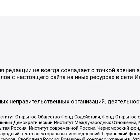
 редакции не всегда совпадает с точкой зрения а
ов с настоящего сайта на иных ресурсах в сети И
ых неправительственных организаций, деятельнос
ститут Открытое Общество Фонд Содействия, Фонд Открытое 
альный Демократический Институт Международных Отношений,
тая Россия, Институт современной России, Черноморский фонд
родный центр электоральных исследований, Германский фонд
рсов, Свободная Россия, Всемирный конгресс украинцев, Атла