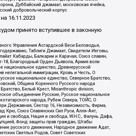
орона, Дуббайский джамаат, московская ячейка,
усский добровольческий корпус
 на
16.11.2023
судом принято вступившее в законную
вного Управления Асгардской Веси Беловодья,
годержавию, Таблиги Джамаат, Свидетели Иеговы,
айат Кабарды, Балкарии и Карачая, Союз славян,
т-18, Благородный Орден Дьявола, Армия воли
ое национальное единство, Древнерусской
 нелегальной иммиграции, Кровь и Честь, О
усское национальное единство, Северное Братство,
ровский, Община Коренного Русского народа
атство, Белый Крест, Misanthropic division,
еское объединение Русские, Русское национальное
котатарского народа, Рубеж Севера, ТОЙС, О
ри Державная, Сектор 16, Независимость, Фирма,
д Крю, Союз Славянских Сил Руси, Алля-Аят,
я и свобода, Нация и свобода, W.H.С., Фалунь Дафа,
рупцией, Фонд защиты прав граждан, Штабы
ение русского движения, Народное движение Адат,
етских Светлых Родов, Совет Советских