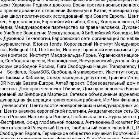
ект Хармони, Родники дракона, Врачи против насильственного
ию преследования в отношении Фалуньгун в Китае, Всемирная о
ация школ политических исследований при Совете Европы, Цен
мен, Бард колледж, Европейский выбор, Фонд Ходорковского,
едиа, Международное партнерство за права человека, Духовно
ое Учебное Заведение Международный Библейский Колледж, М
ь Духовной Технологии, Европейская сеть организаций по наб
урналистики, IStories fonds, Королевский Институт Между
gcat, Bellingcat Ltd, The Insider, Институт правовой инициатив
инский конгресс, Институт Макдональда-Лорье, Украинская нац
, Свободная пресса, Возрождение, Всеукраинский духовный цен
орум свободной России, Лига Свободных Наций, Transparеncy I
– Solidarus, КрымSOS, Свободный университет, Институт госу
в Тисима и Хабомаи, Съезд народных депутатов, Гринпис Инте
DR Novaja Gazeta-Europe, Алтай проект, Образовательный дом 
зскова, Дом прав человека Тбилиси, Дом прав человека Ерева
едований им Вилфрида Мартенса, Сетевое объединение журнали
Международная федерация транспортных рабочих, ИстЧам Финлан
й университет, Центр восточноевропейских и международных и
, Центр анализа европейской политики, Академическая сеть Во
ю в России, Настоящая Россия, Глобальная сеть журналистов
естфалия, Фонд глобальной помощи, Антивоенный комитет России,
татарский Ресурсный Центр, Глобальный союз IndustriALL, Russi
 Свободная Европа, Германское общество изучения Восточной 