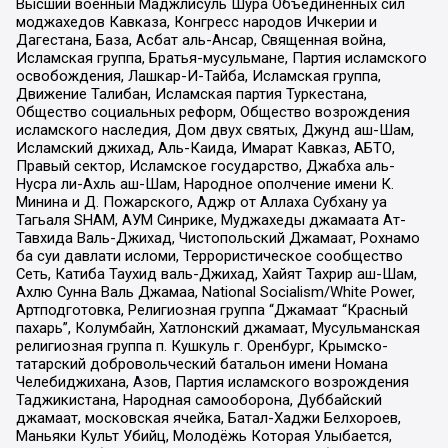
Высший военный Маджлисуль Шура Объединенных сил
моджахедов Кавказа, Конгресс народов Ичкерии и
Дагестана, База, Асбат аль-Ансар, Священная война,
Исламская группа, Братья-мусульмане, Партия исламского
освобождения, Лашкар-И-Тайба, Исламская группа,
Движение Талибан, Исламская партия Туркестана,
Общество социальных реформ, Общество возрождения
исламского наследия, Дом двух святых, Джунд аш-Шам,
Исламский джихад, Аль-Каида, Имарат Кавказ, АБТО,
Правый сектор, Исламское государство, Джабха аль-
Нусра ли-Ахль аш-Шам, Народное ополчение имени К.
Минина и Д. Пожарского, Аджр от Аллаха Субхану уа
Тагьаля SHAM, АУМ Синрике, Муджахеды джамаата Ат-
Тавхида Валь-Джихад, Чистопольский Джамаат, Рохнамо
ба суи давлати исломи, Террористическое сообщество
Сеть, Катиба Таухид валь-Джихад, Хайят Тахрир аш-Шам,
Ахлю Сунна Валь Джамаа, National Socialism/White Power,
Артподготовка, Религиозная группа “Джамаат “Красный
пахарь”, Колумбайн, Хатлонский джамаат, Мусульманская
религиозная группа п. Кушкуль г. Оренбург, Крымско-
татарский добровольческий батальон имени Номана
Челебиджихана, Азов, Партия исламского возрождения
Таджикистана, Народная самооборона, Дуббайский
джамаат, московская ячейка, Батал-Хаджи Белхороев,
Маньяки Культ Убийц, Молодёжь Которая Улыбается,