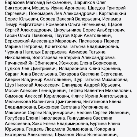
Барахоев Магомед Бекханович, Шарипков Олег
Викторович, Мошель Ирина Ароновна, Шведов Григорий
Сергеевич, Пономарев Лев Александрович, Каргалицкий
Борис Юльевич, Созаев Валерий Валерьевич, Исламов
Тимур Рифгатович, Романова Ольга Евгеньевна, Щаров
Сергей Алексадрович, Цирульников Борис Альбертович,
Гасан Ольга Павловна, Паутов Юрий Анатольевич,
Верховский Александр Маркович, Пислакова-Паркер
Марина Петровна, Кочеткова Татьяна Владимировна,
Чуркина Наталья Валерьевна, Акимова Татьяна
Николаевна, Золотарева Екатерина Александровна,
Рачинский Ян Збигневич, Жемкова Елена Борисовна,
Гудков Лев Дмитриевич, Илларионова Юлия Юрьевна,
Саранг Анна Васильевна, Захарова Светлана Сергеевна,
Аверин Владимир Анатольевич, Щур Татьяна Михайловна,
Щур Николай Алексеевич, Блинушов Андрей Юрьевич,
Мосин Алексей Геннадьевич, Гефтер Валентин Михайлович,
Симонов Алексей Кириллович, Флиге Ирина Анатольевна,
Мельникова Валентина Дмитриевна, Вититинова Елена
Владимировна, Баженова Светлана Куприяновна,
Максимов Сергей Владимирович, Беляев Сергей Иванович,
Голубева Елена Николаевна, Ганнушкина Светлана
Алексеевна, Закс Елена Владимировна, Буртина Елена
Юрьевна, Гендель Людмила Залмановна, Кокорина
Екатерина Алексеевна, Шуманов Илья Вячеславович,