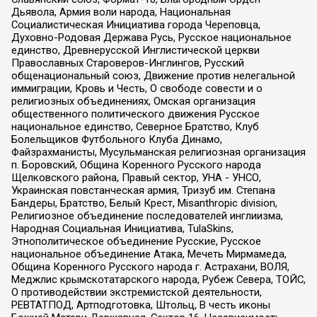
Дьявола, Армия воли народа, Национальная
Социалистическая Инициатива города Череповца,
Духовно-Родовая Держава Русь, Русское национальное
единство, Древнерусской Инглистической церкви
Православных Староверов-Инглингов, Русский
общенациональный союз, Движение против нелегальной
иммиграции, Кровь и Честь, О свободе совести и о
религиозных объединениях, Омская организация
общественного политического движения Русское
национальное единство, Северное Братство, Клуб
Болельщиков Футбольного Клуба Динамо,
Файзрахманисты, Мусульманская религиозная организация
п. Боровский, Община Коренного Русского народа
Щелковского района, Правый сектор, УНА - УНСО,
Украинская повстанческая армия, Тризуб им. Степана
Бандеры, Братство, Белый Крест, Misanthropic division,
Религиозное объединение последователей инглиизма,
Народная Социальная Инициатива, TulaSkins,
Этнополитическое объединение Русские, Русское
национальное объединение Атака, Мечеть Мирмамеда,
Община Коренного Русского народа г. Астрахани, ВОЛЯ,
Меджлис крымскотатарского народа, Рубеж Севера, ТОЙС,
О противодействии экстремистской деятельности,
РЕВТАТПОД, Артподготовка, Штольц, В честь иконы