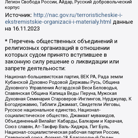
Легион Свобода России, Айдар, Русский добровольческий
корпус
Источник:
http://nac.gov.ru/terroristicheskie-i-
ekstremistskie-organizacii-i-materialy.html
данные
на
16.11.2023
* Перечень общественных объединений и
религиозных организаций в отношении
которых судом принято вступившее в
законную силу решение о ликвидации или
запрете деятельности:
Национал-большевистская партия, ВЕК РА, Рада земли
Кубанской Духовно Родовой Державы Русь, Община
Духовного Управления Асгардской Веси Беловодья,
Славянская Община Капища Веды Перуна, Мужская
Духовная Семинария Староверов-Инглингов, Нурджулар, К
Богодержавию, Таблиги Джамаат, Свидетели Иеговы,
Русское национальное единство, Национал-
социалистическое общество, Джамаат мувахидов,
Объединенный Вилайат Кабарды, Балкарии и Карачая,
Союз славян, Ат-Такфир Валь-Хиджра, Пит Буль,
Национал-социалистическая рабочая партия России,
Славянский союз, Формат-18, Благородный Орден