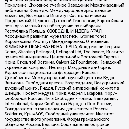
Христиан Украинской Христианской Церкви, Новое
Поколение, Духовное Учебное Заведение Международный
Библейский Колледж, Международное христианское
движение, Всемирный Институт Саентологических
Предприятий, Церковь Духовной Технологии, Европейская
сеть организаций по наблюдению за выборами,
Республика Польша, СВОБОДНЫЙ ИДЕЛЬ-УРАЛ,
Ассоциация развития журналистики, IStories fonds,
Королевский Институт Международных Отношений,
КРИМСЬКА ПРАВОЗАХИСНА ГРУПА, Фонд имени Генриха
Бёлля, Stichting Bellingcat, Bellingcat Ltd, The Insider, Институт
правовой инициативы Центральной и Восточной Европы,
Фонд Открытой Эстонии, Calvert 22 Foundation, Канадский
украинский конгресс, Институт Макдональда-Лорье,
Украинская национальная федерация Канады,
Декабристы, Международный научный центр им Вудро
Вильсона, Свободная пресса, Возрождение, Всеукраинский
духовный центр , Риддл, Русский антивоенный комитет в
Швеции, Проект Медуза, Фонд Андрея Сахарова, Форум
свободной России, Лига Свободных Наций, Transparеncy
International, Форум Свободных Народов ПостРоссии,
Солидарность с гражданским движением в России –
Solidarus, КрымSOS, Свободный университет, Институт
государственного управления, Форум гражданского
общества Россия, Беллона, Союз жителей островов