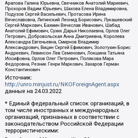
Арапова Галина Юрьевна, Свечников Анатолий Мариевич,
Прохоров Вадим Юрьевич, Шахова Елена Владимировна,
Подузов Сергей Васильевич, Протасова Ирина
Вячеславовна, Литинский Леонид Борисович, Лукашевский
Сергей Маркович, Бахмин Вячеслав Иванович, Шабад
Анатолий Ефимович, Сухих Дарья Николаевна, Орлов Олег
Петрович, Добровольская Анна Дмитриевна, Королева
Александра Евгеньевна, Смирнов Владимир
Александрович, Вицин Сергей Ефимович, Золотухин Борис
Андреевич, Левинсон Лев Семенович, Локшина Татьяна
Иосифовна, Орлов Олег Петрович, Полякова Мара
Федоровна, Резник Генри Маркович, Захаров Герман
Константинович
Источник:
http://unro.minjust.ru/NKOForeignAgent.aspx
данные на
24.03.2022
* Единый федеральный список организаций, в
том числе иностранных и международных
организаций, признанных в соответствии с
законодательством Российской Федерации
террористическими: