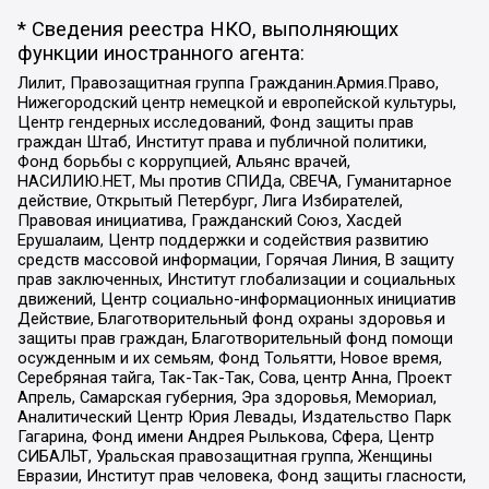
* Сведения реестра НКО, выполняющих
функции иностранного агента:
Лилит, Правозащитная группа Гражданин.Армия.Право,
Нижегородский центр немецкой и европейской культуры,
Центр гендерных исследований, Фонд защиты прав
граждан Штаб, Институт права и публичной политики,
Фонд борьбы с коррупцией, Альянс врачей,
НАСИЛИЮ.НЕТ, Мы против СПИДа, СВЕЧА, Гуманитарное
действие, Открытый Петербург, Лига Избирателей,
Правовая инициатива, Гражданский Союз, Хасдей
Ерушалаим, Центр поддержки и содействия развитию
средств массовой информации, Горячая Линия, В защиту
прав заключенных, Институт глобализации и социальных
движений, Центр социально-информационных инициатив
Действие, Благотворительный фонд охраны здоровья и
защиты прав граждан, Благотворительный фонд помощи
осужденным и их семьям, Фонд Тольятти, Новое время,
Серебряная тайга, Так-Так-Так, Сова, центр Анна, Проект
Апрель, Самарская губерния, Эра здоровья, Мемориал,
Аналитический Центр Юрия Левады, Издательство Парк
Гагарина, Фонд имени Андрея Рылькова, Сфера, Центр
СИБАЛЬТ, Уральская правозащитная группа, Женщины
Евразии, Институт прав человека, Фонд защиты гласности,