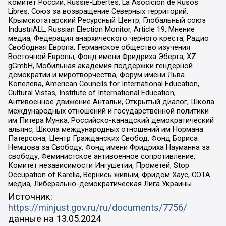
комитет России, Russie-Libertes, La Asocicion de Rusos
Libres, Союз за возвращение Северных территорий,
Крымскотатарский Ресурсный Центр, Глобальный союз
IndustriALL, Russian Election Monitor, Article 19, Мнение
медиа, Федерация анархического черного креста, Радио
Свободная Европа, Германское общество изучения
Восточной Европы, Фонд имени Фридриха Эберта, XZ
gGmbH, Мобильная академия поддержки гендерной
демократии и миротворчества, Форум имени Льва
Копелева, American Councils for International Education,
Cultural Vistas, Institute of International Education,
Антивоенное движение Антальи, Открытый диалог, Школа
международных отношений и государственной политики
им Питера Мунка, Российско-канадский демократический
альянс, Школа международных отношений им Нормана
Патерсона, Центр Гражданских Свобод, Фонд Бориса
Немцова за Свободу, Фонд имени Фридриха Науманна за
свободу, Феминистское антивоенное сопротивление,
Комитет независимости Ингушетии, Прометей, Stop
Occupation of Karelia, Вернись живым, Фридом Хаус, СОТА
медиа, Либерально-демократическая Лига Украины
Источник:
https://minjust.gov.ru/ru/documents/7756/
данные на
13.05.2024