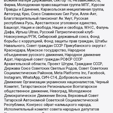
Божией Матери Державная, Сектор 16, Независимость,
Фирма, Молодежная правозащитная группа МПГ, Курсом
Правды и Единения, Каракольская инициативная группа,
Автоград Крю, Союз Славянских Сил Руси, Алля-Аят,
Благотворительный пансионат Ак Умут, Русская
республика Русь, Арестантское уголовное единство,
Башкорт, Нация и свобода, Нация и свобода, W.H.С., Фалунь
Дафа, Иртыш Ultras, Русский Патриотический клуб-
Новокузнецк/РПК, Сибирский державный союз, Фонд
борьбы с коррупцией, Фонд защиты прав граждан, Штабы
Навального, Совет граждан СССР Прикубанского округа г.
Краснодара, Мужское государство, Народное
объединение русского движения, Народное движение
Адат, Народный совет граждан РСФСР СССР
Архангельской области, Проект Штурм, Граждане СССР,
Держава Союз Советских Светлых Родов, Совет Советских
Социалистических Районов, Meta Platforms Inc, Facebook,
Instagram, WhatsApp, СИЧ-С14, Добровольческое
Движение Организации украинских националистов, Черный
Комитет, Татарстанское Региональное Всетатарское
общественное движение, Невоград, Молодежное
Демократическое Движение Весна, Верховный Совет
Татарской Автономной Советской Социалистической
Республики, Конгресс ойрат-калмыцкого народа,
Исполнительный комитет совета народных депутатов