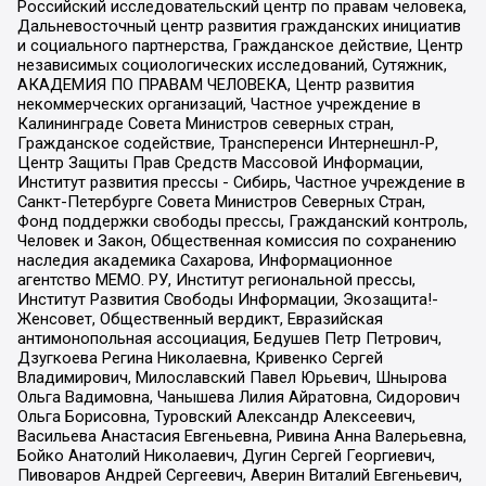
Российский исследовательский центр по правам человека,
Дальневосточный центр развития гражданских инициатив
и социального партнерства, Гражданское действие, Центр
независимых социологических исследований, Сутяжник,
АКАДЕМИЯ ПО ПРАВАМ ЧЕЛОВЕКА, Центр развития
некоммерческих организаций, Частное учреждение в
Калининграде Совета Министров северных стран,
Гражданское содействие, Трансперенси Интернешнл-Р,
Центр Защиты Прав Средств Массовой Информации,
Институт развития прессы - Сибирь, Частное учреждение в
Санкт-Петербурге Совета Министров Северных Стран,
Фонд поддержки свободы прессы, Гражданский контроль,
Человек и Закон, Общественная комиссия по сохранению
наследия академика Сахарова, Информационное
агентство МЕМО. РУ, Институт региональной прессы,
Институт Развития Свободы Информации, Экозащита!-
Женсовет, Общественный вердикт, Евразийская
антимонопольная ассоциация, Бедушев Петр Петрович,
Дзугкоева Регина Николаевна, Кривенко Сергей
Владимирович, Милославский Павел Юрьевич, Шнырова
Ольга Вадимовна, Чанышева Лилия Айратовна, Сидорович
Ольга Борисовна, Туровский Александр Алексеевич,
Васильева Анастасия Евгеньевна, Ривина Анна Валерьевна,
Бойко Анатолий Николаевич, Дугин Сергей Георгиевич,
Пивоваров Андрей Сергеевич, Аверин Виталий Евгеньевич,