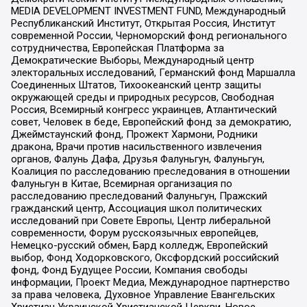
MEDIA DEVELOPMENT INVESTMENT FUND, Международный
Республиканский Институт, Открытая Россия, Институт
современной России, Черноморский фонд регионального
сотрудничества, Европейская Платформа за
Демократические Выборы, Международный центр
электоральных исследований, Германский фонд Маршалла
Соединенных Штатов, Тихоокеанский центр защиты
окружающей среды и природных ресурсов, Свободная
Россия, Всемирный конгресс украинцев, Атлантический
совет, Человек в беде, Европейский фонд за демократию,
Джеймстаунский фонд, Прожект Хармони, Родники
дракона, Врачи против насильственного извлечения
органов, Фалунь Дафа, Друзья Фалуньгун, Фалуньгун,
Коалиция по расследованию преследования в отношении
Фалуньгун в Китае, Всемирная организация по
расследованию преследований Фалуньгун, Пражский
гражданский центр, Ассоциация школ политических
исследований при Совете Европы, Центр либеральной
современности, Форум русскоязычных европейцев,
Немецко-русский обмен, Бард колледж, Европейский
выбор, Фонд Ходорковского, Оксфордский российский
фонд, Фонд Будущее России, Компания свободы
информации, Проект Медиа, Международное партнерство
за права человека, Духовное Управление Евангельских