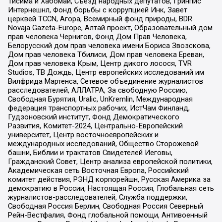
Тисима и Хабомаи, Съезд народных депутатов, Гринпис
Интернешнл, Фонд борьбы с коррупцией Инк, Завет
церквей TCCN, Агора, Всемирный фонд природы, BDR
Novaja Gazeta-Europe, Алтай проект, Образовательный дом
прав человека Чернигов, Фонд Дом Прав Человека,
Белорусский дом прав человека имени Бориса Звозскова,
Дом прав человека Тбилиси, Дом прав человека Ереван,
Дом прав человека Крым, Центр дикого лосося, TVR
Studios, ТВ Дождь, Центр европейских исследований им
Вилфрида Мартенса, Сетевое объединение журналистов
расследователей, АЛЛАТРА, За свободную Россию,
Свободная Бурятия, Uralic, UnKremlin, Международная
федерация транспортных рабочих, ИстЧам Финланд,
Гудзоновский институт, Фонд Демократического
Развития, Комитет-2024, Центрально-Европейский
университет, Центр восточноевропейских и
международных исследований, Общество Сторожевой
башни, Библии и трактатов Свидетелей Иеговы,
Гражданский Совет, Центр анализа европейской политики,
Академическая сеть Восточная Европа, Российский
комитет действия, РЭНД корпорейшн, Русская Америка за
демократию в России, Настоящая Россия, Глобальная сеть
журналистов-расследователей, Служба поддержки,
Свободная Россия Берлин, Свободная Россия Северный
Рейн-Вестфалия, Фонд глобальной помощи, Антивоенный