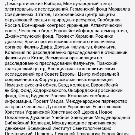
Демократические Выборы, Международный центр
электоральных исследований, Германский фонд Маршалла
Соединенных Штатов, Тихоокеанский центр защиты
окружающей среды и природных ресурсов, Свободная
Россия, Всемирный конгресс украинцев, Атлантический
совет, Человек в беде, Европейский фонд за демократию,
Джеймстаунский фонд, Прожект Хармони, Родники
дракона, Врачи против насильственного извлечения
органов, Фалунь Дафа, Друзья Фалуньгун, Фалуньгун,
Коалиция по расследованию преследования в отношении
Фалуньгун в Китае, Всемирная организация по
расследованию преследований Фалуньгун, Пражский
гражданский центр, Ассоциация школ политических
исследований при Совете Европы, Центр либеральной
современности, Форум русскоязычных европейцев,
Немецко-русский обмен, Бард колледж, Европейский
выбор, Фонд Ходорковского, Оксфордский российский
фонд, Фонд Будущее России, Компания свободы
информации, Проект Медиа, Международное партнерство
за права человека, Духовное Управление Евангельских
Христиан Украинской Христианской Церкви, Новое
Поколение, Духовное Учебное Заведение Международный
Библейский Колледж, Международное христианское
движение, Всемирный Институт Саентологических
Предприятий, Церковь Духовной Технологии, Европейская