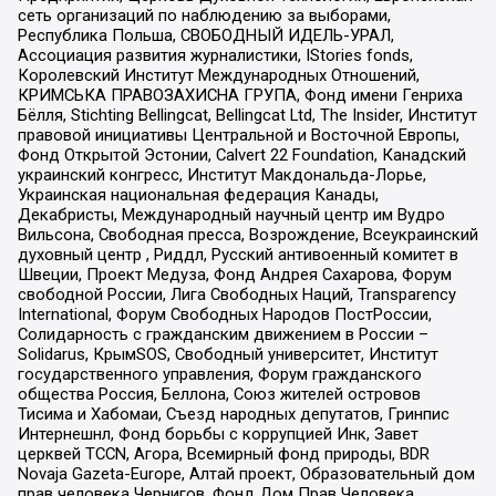
сеть организаций по наблюдению за выборами,
Республика Польша, СВОБОДНЫЙ ИДЕЛЬ-УРАЛ,
Ассоциация развития журналистики, IStories fonds,
Королевский Институт Международных Отношений,
КРИМСЬКА ПРАВОЗАХИСНА ГРУПА, Фонд имени Генриха
Бёлля, Stichting Bellingcat, Bellingcat Ltd, The Insider, Институт
правовой инициативы Центральной и Восточной Европы,
Фонд Открытой Эстонии, Calvert 22 Foundation, Канадский
украинский конгресс, Институт Макдональда-Лорье,
Украинская национальная федерация Канады,
Декабристы, Международный научный центр им Вудро
Вильсона, Свободная пресса, Возрождение, Всеукраинский
духовный центр , Риддл, Русский антивоенный комитет в
Швеции, Проект Медуза, Фонд Андрея Сахарова, Форум
свободной России, Лига Свободных Наций, Transparеncy
International, Форум Свободных Народов ПостРоссии,
Солидарность с гражданским движением в России –
Solidarus, КрымSOS, Свободный университет, Институт
государственного управления, Форум гражданского
общества Россия, Беллона, Союз жителей островов
Тисима и Хабомаи, Съезд народных депутатов, Гринпис
Интернешнл, Фонд борьбы с коррупцией Инк, Завет
церквей TCCN, Агора, Всемирный фонд природы, BDR
Novaja Gazeta-Europe, Алтай проект, Образовательный дом
прав человека Чернигов, Фонд Дом Прав Человека,