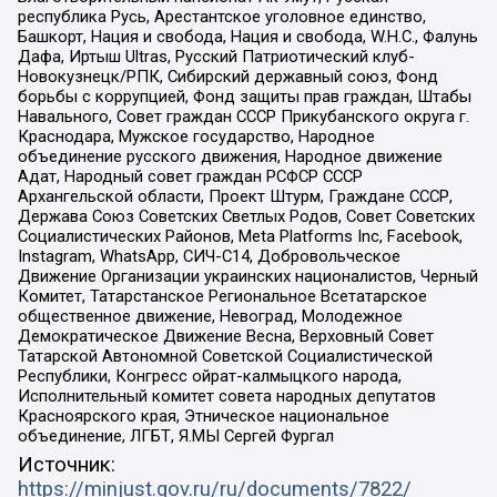
республика Русь, Арестантское уголовное единство,
Башкорт, Нация и свобода, Нация и свобода, W.H.С., Фалунь
Дафа, Иртыш Ultras, Русский Патриотический клуб-
Новокузнецк/РПК, Сибирский державный союз, Фонд
борьбы с коррупцией, Фонд защиты прав граждан, Штабы
Навального, Совет граждан СССР Прикубанского округа г.
Краснодара, Мужское государство, Народное
объединение русского движения, Народное движение
Адат, Народный совет граждан РСФСР СССР
Архангельской области, Проект Штурм, Граждане СССР,
Держава Союз Советских Светлых Родов, Совет Советских
Социалистических Районов, Meta Platforms Inc, Facebook,
Instagram, WhatsApp, СИЧ-С14, Добровольческое
Движение Организации украинских националистов, Черный
Комитет, Татарстанское Региональное Всетатарское
общественное движение, Невоград, Молодежное
Демократическое Движение Весна, Верховный Совет
Татарской Автономной Советской Социалистической
Республики, Конгресс ойрат-калмыцкого народа,
Исполнительный комитет совета народных депутатов
Красноярского края, Этническое национальное
объединение, ЛГБТ, Я.МЫ Сергей Фургал
Источник:
https://minjust.gov.ru/ru/documents/7822/