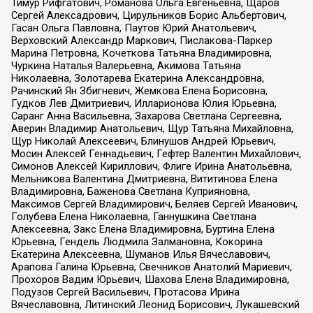
Тимур Рифгатович, Романова Ольга Евгеньевна, Щаров
Сергей Алексадрович, Цирульников Борис Альбертович,
Гасан Ольга Павловна, Паутов Юрий Анатольевич,
Верховский Александр Маркович, Пислакова-Паркер
Марина Петровна, Кочеткова Татьяна Владимировна,
Чуркина Наталья Валерьевна, Акимова Татьяна
Николаевна, Золотарева Екатерина Александровна,
Рачинский Ян Збигневич, Жемкова Елена Борисовна,
Гудков Лев Дмитриевич, Илларионова Юлия Юрьевна,
Саранг Анна Васильевна, Захарова Светлана Сергеевна,
Аверин Владимир Анатольевич, Щур Татьяна Михайловна,
Щур Николай Алексеевич, Блинушов Андрей Юрьевич,
Мосин Алексей Геннадьевич, Гефтер Валентин Михайлович,
Симонов Алексей Кириллович, Флиге Ирина Анатольевна,
Мельникова Валентина Дмитриевна, Вититинова Елена
Владимировна, Баженова Светлана Куприяновна,
Максимов Сергей Владимирович, Беляев Сергей Иванович,
Голубева Елена Николаевна, Ганнушкина Светлана
Алексеевна, Закс Елена Владимировна, Буртина Елена
Юрьевна, Гендель Людмила Залмановна, Кокорина
Екатерина Алексеевна, Шуманов Илья Вячеславович,
Арапова Галина Юрьевна, Свечников Анатолий Мариевич,
Прохоров Вадим Юрьевич, Шахова Елена Владимировна,
Подузов Сергей Васильевич, Протасова Ирина
Вячеславовна, Литинский Леонид Борисович, Лукашевский