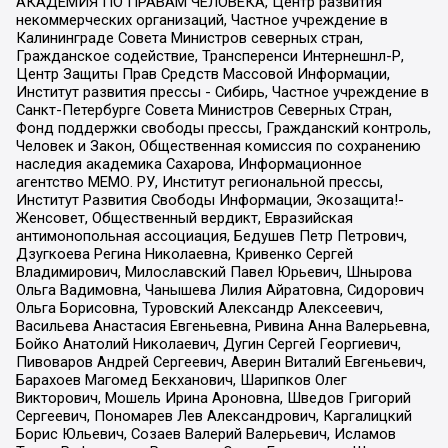
АКАДЕМИЯ ПО ПРАВАМ ЧЕЛОВЕКА, Центр развития
некоммерческих организаций, Частное учреждение в
Калининграде Совета Министров северных стран,
Гражданское содействие, Трансперенси Интернешнл-Р,
Центр Защиты Прав Средств Массовой Информации,
Институт развития прессы - Сибирь, Частное учреждение в
Санкт-Петербурге Совета Министров Северных Стран,
Фонд поддержки свободы прессы, Гражданский контроль,
Человек и Закон, Общественная комиссия по сохранению
наследия академика Сахарова, Информационное
агентство МЕМО. РУ, Институт региональной прессы,
Институт Развития Свободы Информации, Экозащита!-
Женсовет, Общественный вердикт, Евразийская
антимонопольная ассоциация, Бедушев Петр Петрович,
Дзугкоева Регина Николаевна, Кривенко Сергей
Владимирович, Милославский Павел Юрьевич, Шнырова
Ольга Вадимовна, Чанышева Лилия Айратовна, Сидорович
Ольга Борисовна, Туровский Александр Алексеевич,
Васильева Анастасия Евгеньевна, Ривина Анна Валерьевна,
Бойко Анатолий Николаевич, Дугин Сергей Георгиевич,
Пивоваров Андрей Сергеевич, Аверин Виталий Евгеньевич,
Барахоев Магомед Бекханович, Шарипков Олег
Викторович, Мошель Ирина Ароновна, Шведов Григорий
Сергеевич, Пономарев Лев Александрович, Каргалицкий
Борис Юльевич, Созаев Валерий Валерьевич, Исламов