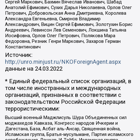
Сергей Маркович, Бахмин Вячеслав Иванович, Шабад
Анатолий Ефимович, Сухих Дарья Николаевна, Орлов Олег
Петрович, Добровольская Анна Дмитриевна, Королева
Александра Евгеньевна, Смирнов Владимир
Александрович, Вицин Сергей Ефимович, Золотухин Борис
Андреевич, Левинсон Лев Семенович, Локшина Татьяна
Иосифовна, Орлов Олег Петрович, Полякова Мара
Федоровна, Резник Генри Маркович, Захаров Герман
Константинович
Источник:
http://unro.minjust.ru/NKOForeignAgent.aspx
данные на
24.03.2022
* Единый федеральный список организаций, в
том числе иностранных и международных
организаций, признанных в соответствии с
законодательством Российской Федерации
террористическими:
Высший военный Маджлисуль Шура Объединенных сил
моджахедов Кавказа, Конгресс народов Ичкерии и
Дагестана, База, Асбат аль-Ансар, Священная война,
Исламская группа, Братья-мусульмане, Партия исламского
освобождения, Лашкар-И-Тайба, Исламская группа,