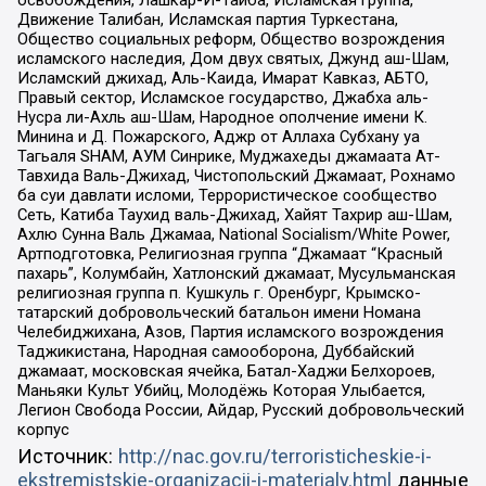
Движение Талибан, Исламская партия Туркестана,
Общество социальных реформ, Общество возрождения
исламского наследия, Дом двух святых, Джунд аш-Шам,
Исламский джихад, Аль-Каида, Имарат Кавказ, АБТО,
Правый сектор, Исламское государство, Джабха аль-
Нусра ли-Ахль аш-Шам, Народное ополчение имени К.
Минина и Д. Пожарского, Аджр от Аллаха Субхану уа
Тагьаля SHAM, АУМ Синрике, Муджахеды джамаата Ат-
Тавхида Валь-Джихад, Чистопольский Джамаат, Рохнамо
ба суи давлати исломи, Террористическое сообщество
Сеть, Катиба Таухид валь-Джихад, Хайят Тахрир аш-Шам,
Ахлю Сунна Валь Джамаа, National Socialism/White Power,
Артподготовка, Религиозная группа “Джамаат “Красный
пахарь”, Колумбайн, Хатлонский джамаат, Мусульманская
религиозная группа п. Кушкуль г. Оренбург, Крымско-
татарский добровольческий батальон имени Номана
Челебиджихана, Азов, Партия исламского возрождения
Таджикистана, Народная самооборона, Дуббайский
джамаат, московская ячейка, Батал-Хаджи Белхороев,
Маньяки Культ Убийц, Молодёжь Которая Улыбается,
Легион Свобода России, Айдар, Русский добровольческий
корпус
Источник:
http://nac.gov.ru/terroristicheskie-i-
ekstremistskie-organizacii-i-materialy.html
данные