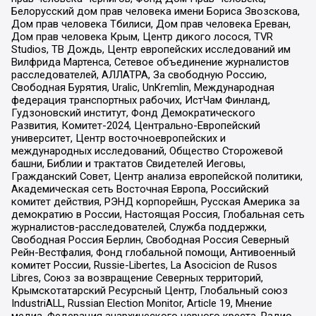
Белорусский дом прав человека имени Бориса Звозскова,
Дом прав человека Тбилиси, Дом прав человека Ереван,
Дом прав человека Крым, Центр дикого лосося, TVR
Studios, ТВ Дождь, Центр европейских исследований им
Вилфрида Мартенса, Сетевое объединение журналистов
расследователей, АЛЛАТРА, За свободную Россию,
Свободная Бурятия, Uralic, UnKremlin, Международная
федерация транспортных рабочих, ИстЧам Финланд,
Гудзоновский институт, Фонд Демократического
Развития, Комитет-2024, Центрально-Европейский
университет, Центр восточноевропейских и
международных исследований, Общество Сторожевой
башни, Библии и трактатов Свидетелей Иеговы,
Гражданский Совет, Центр анализа европейской политики,
Академическая сеть Восточная Европа, Российский
комитет действия, РЭНД корпорейшн, Русская Америка за
демократию в России, Настоящая Россия, Глобальная сеть
журналистов-расследователей, Служба поддержки,
Свободная Россия Берлин, Свободная Россия Северный
Рейн-Вестфалия, Фонд глобальной помощи, Антивоенный
комитет России, Russie-Libertes, La Asocicion de Rusos
Libres, Союз за возвращение Северных территорий,
Крымскотатарский Ресурсный Центр, Глобальный союз
IndustriALL, Russian Election Monitor, Article 19, Мнение