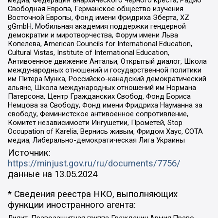
медиа, Федерация анархического черного креста, Радио
Свободная Европа, Германское общество изучения
Восточной Европы, Фонд имени Фридриха Эберта, XZ
gGmbH, Мобильная академия поддержки гендерной
демократии и миротворчества, Форум имени Льва
Копелева, American Councils for International Education,
Cultural Vistas, Institute of International Education,
Антивоенное движение Антальи, Открытый диалог, Школа
международных отношений и государственной политики
им Питера Мунка, Российско-канадский демократический
альянс, Школа международных отношений им Нормана
Патерсона, Центр Гражданских Свобод, Фонд Бориса
Немцова за Свободу, Фонд имени Фридриха Науманна за
свободу, Феминистское антивоенное сопротивление,
Комитет независимости Ингушетии, Прометей, Stop
Occupation of Karelia, Вернись живым, Фридом Хаус, СОТА
медиа, Либерально-демократическая Лига Украины
Источник:
https://minjust.gov.ru/ru/documents/7756/
данные на
13.05.2024
* Сведения реестра НКО, выполняющих
функции иностранного агента: