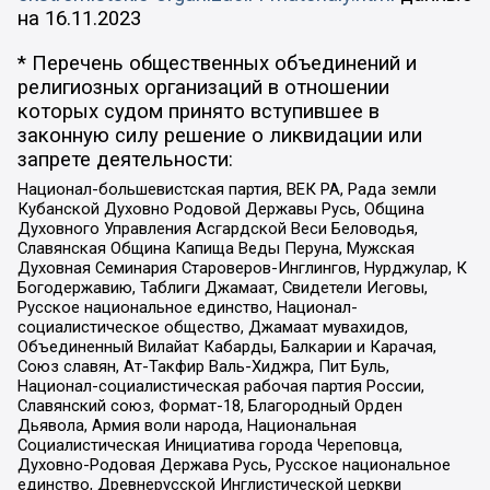
на
16.11.2023
* Перечень общественных объединений и
религиозных организаций в отношении
которых судом принято вступившее в
законную силу решение о ликвидации или
запрете деятельности:
Национал-большевистская партия, ВЕК РА, Рада земли
Кубанской Духовно Родовой Державы Русь, Община
Духовного Управления Асгардской Веси Беловодья,
Славянская Община Капища Веды Перуна, Мужская
Духовная Семинария Староверов-Инглингов, Нурджулар, К
Богодержавию, Таблиги Джамаат, Свидетели Иеговы,
Русское национальное единство, Национал-
социалистическое общество, Джамаат мувахидов,
Объединенный Вилайат Кабарды, Балкарии и Карачая,
Союз славян, Ат-Такфир Валь-Хиджра, Пит Буль,
Национал-социалистическая рабочая партия России,
Славянский союз, Формат-18, Благородный Орден
Дьявола, Армия воли народа, Национальная
Социалистическая Инициатива города Череповца,
Духовно-Родовая Держава Русь, Русское национальное
единство, Древнерусской Инглистической церкви