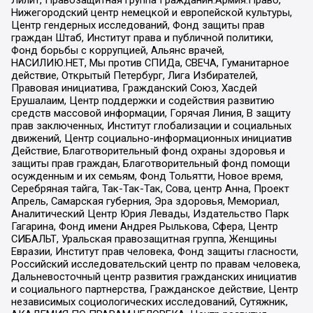
Лилит, Правозащитная группа Гражданин.Армия.Право,
Нижегородский центр немецкой и европейской культуры,
Центр гендерных исследований, Фонд защиты прав
граждан Штаб, Институт права и публичной политики,
Фонд борьбы с коррупцией, Альянс врачей,
НАСИЛИЮ.НЕТ, Мы против СПИДа, СВЕЧА, Гуманитарное
действие, Открытый Петербург, Лига Избирателей,
Правовая инициатива, Гражданский Союз, Хасдей
Ерушалаим, Центр поддержки и содействия развитию
средств массовой информации, Горячая Линия, В защиту
прав заключенных, Институт глобализации и социальных
движений, Центр социально-информационных инициатив
Действие, Благотворительный фонд охраны здоровья и
защиты прав граждан, Благотворительный фонд помощи
осужденным и их семьям, Фонд Тольятти, Новое время,
Серебряная тайга, Так-Так-Так, Сова, центр Анна, Проект
Апрель, Самарская губерния, Эра здоровья, Мемориал,
Аналитический Центр Юрия Левады, Издательство Парк
Гагарина, Фонд имени Андрея Рылькова, Сфера, Центр
СИБАЛЬТ, Уральская правозащитная группа, Женщины
Евразии, Институт прав человека, Фонд защиты гласности,
Российский исследовательский центр по правам человека,
Дальневосточный центр развития гражданских инициатив
и социального партнерства, Гражданское действие, Центр
независимых социологических исследований, Сутяжник,