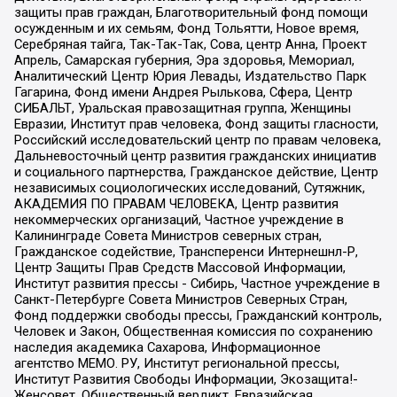
защиты прав граждан, Благотворительный фонд помощи
осужденным и их семьям, Фонд Тольятти, Новое время,
Серебряная тайга, Так-Так-Так, Сова, центр Анна, Проект
Апрель, Самарская губерния, Эра здоровья, Мемориал,
Аналитический Центр Юрия Левады, Издательство Парк
Гагарина, Фонд имени Андрея Рылькова, Сфера, Центр
СИБАЛЬТ, Уральская правозащитная группа, Женщины
Евразии, Институт прав человека, Фонд защиты гласности,
Российский исследовательский центр по правам человека,
Дальневосточный центр развития гражданских инициатив
и социального партнерства, Гражданское действие, Центр
независимых социологических исследований, Сутяжник,
АКАДЕМИЯ ПО ПРАВАМ ЧЕЛОВЕКА, Центр развития
некоммерческих организаций, Частное учреждение в
Калининграде Совета Министров северных стран,
Гражданское содействие, Трансперенси Интернешнл-Р,
Центр Защиты Прав Средств Массовой Информации,
Институт развития прессы - Сибирь, Частное учреждение в
Санкт-Петербурге Совета Министров Северных Стран,
Фонд поддержки свободы прессы, Гражданский контроль,
Человек и Закон, Общественная комиссия по сохранению
наследия академика Сахарова, Информационное
агентство МЕМО. РУ, Институт региональной прессы,
Институт Развития Свободы Информации, Экозащита!-
Женсовет, Общественный вердикт, Евразийская