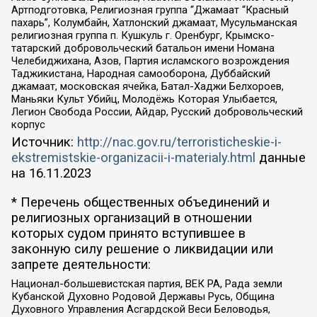
Артподготовка, Религиозная группа “Джамаат “Красный
пахарь”, Колумбайн, Хатлонский джамаат, Мусульманская
религиозная группа п. Кушкуль г. Оренбург, Крымско-
татарский добровольческий батальон имени Номана
Челебиджихана, Азов, Партия исламского возрождения
Таджикистана, Народная самооборона, Дуббайский
джамаат, московская ячейка, Батал-Хаджи Белхороев,
Маньяки Культ Убийц, Молодёжь Которая Улыбается,
Легион Свобода России, Айдар, Русский добровольческий
корпус
Источник:
http://nac.gov.ru/terroristicheskie-i-
ekstremistskie-organizacii-i-materialy.html
данные
на
16.11.2023
* Перечень общественных объединений и
религиозных организаций в отношении
которых судом принято вступившее в
законную силу решение о ликвидации или
запрете деятельности:
Национал-большевистская партия, ВЕК РА, Рада земли
Кубанской Духовно Родовой Державы Русь, Община
Духовного Управления Асгардской Веси Беловодья,