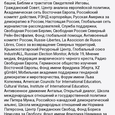
башни, Библии и трактатов Свидетелей Иеговы,
Гражданский Совет, Центр анализа европейской политики,
Академическая сеть Восточная Европа, Российский
комитет действия, РЭНД корпорейшн, Русская Америка за
демократию в России, Настоящая Россия, Глобальная сеть
журналистов-расследователей, Служба поддержки,
Свободная Россия Берлин, Свободная Россия Северный
Рейн-Вестфалия, Фонд глобальной помощи, Антивоенный
комитет России, Russie-Libertes, La Asocicion de Rusos
Libres, Союз за возвращение Северных территорий,
Крымскотатарский Ресурсный Центр, Глобальный союз
IndustriALL, Russian Election Monitor, Article 19, Мнение
медиа, Федерация анархического черного креста, Радио
Свободная Европа, Германское общество изучения
Восточной Европы, Фонд имени Фридриха Эберта, XZ
gGmbH, Мобильная академия поддержки гендерной
демократии и миротворчества, Форум имени Льва
Копелева, American Councils for International Education,
Cultural Vistas, Institute of International Education,
Антивоенное движение Антальи, Открытый диалог, Школа
международных отношений и государственной политики
им Питера Мунка, Российско-канадский демократический
альянс, Школа международных отношений им Нормана
Патерсона, Центр Гражданских Свобод, Фонд Бориса
Немцова за Свободу, Фонд имени Фридриха Науманна за