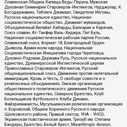
Славянская Община Капища Веды Перуна, Мужская
Духовная Семинария Староверов-Инглингов, Нурджулар, К
Богодержавию, Таблиги Джамаат, Свидетели Иеговы,
Русское национальное единство, Национал-
социалистическое общество, Джамаат мувахидов,
Объединенный Вилайат Кабарды, Балкарии и Карачая,
Союз славян, Ат-Такфир Валь-Хиджра, Пит Буль,
Национал-социалистическая рабочая партия России,
Славянский союз, Формат-18, Благородный Орден
Дьявола, Армия воли народа, Национальная
Социалистическая Инициатива города Череповца,
Духовно-Родовая Держава Русь, Русское национальное
единство, Древнерусской Инглистической церкви
Православных Староверов-Инглингов, Русский
общенациональный союз, Движение против нелегальной
иммиграции, Кровь и Честь, О свободе совести и о
религиозных объединениях, Омская организация
общественного политического движения Русское
национальное единство, Северное Братство, Клуб
Болельщиков Футбольного Клуба Динамо,
Файзрахманисты, Мусульманская религиозная организация
п. Боровский, Община Коренного Русского народа
Щелковского района, Правый сектор, УНА - УНСО,
Украинская повстанческая армия, Тризуб им. Степана
Бандеры, Братство, Белый Крест, Misanthropic division,