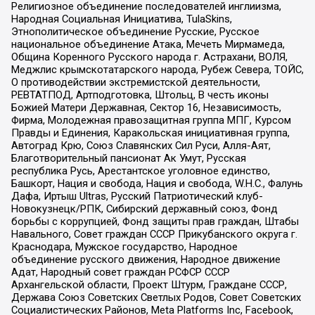
Религиозное объединение последователей инглиизма,
Народная Социальная Инициатива, TulaSkins,
Этнополитическое объединение Русские, Русское
национальное объединение Атака, Мечеть Мирмамеда,
Община Коренного Русского народа г. Астрахани, ВОЛЯ,
Меджлис крымскотатарского народа, Рубеж Севера, ТОЙС,
О противодействии экстремистской деятельности,
РЕВТАТПОД, Артподготовка, Штольц, В честь иконы
Божией Матери Державная, Сектор 16, Независимость,
Фирма, Молодежная правозащитная группа МПГ, Курсом
Правды и Единения, Каракольская инициативная группа,
Автоград Крю, Союз Славянских Сил Руси, Алля-Аят,
Благотворительный пансионат Ак Умут, Русская
республика Русь, Арестантское уголовное единство,
Башкорт, Нация и свобода, Нация и свобода, W.H.С., Фалунь
Дафа, Иртыш Ultras, Русский Патриотический клуб-
Новокузнецк/РПК, Сибирский державный союз, Фонд
борьбы с коррупцией, Фонд защиты прав граждан, Штабы
Навального, Совет граждан СССР Прикубанского округа г.
Краснодара, Мужское государство, Народное
объединение русского движения, Народное движение
Адат, Народный совет граждан РСФСР СССР
Архангельской области, Проект Штурм, Граждане СССР,
Держава Союз Советских Светлых Родов, Совет Советских
Социалистических Районов, Meta Platforms Inc, Facebook,