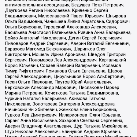
антимонопольная ассоциация, Бедушев Петр Петрович,
Дзугкоева Регина Николаевна, Кривенко Сергей
Владимирович, Милославский Павел Юрьевич, Шнырова
Ольга Вадимовна, Чанышева Лилия Айратовна, Сидорович
Ольга Борисовна, Туровский Александр Алексеевич,
Васильева Анастасия Евгеньевна, Ривина Анна Валерьевна,
Бойко Анатолий Николаевич, Дугин Сергей Георгиевич,
Пивоваров Андрей Сергеевич, Аверин Виталий Евгеньевич,
Барахоев Магомед Бекханович, Шарипков Олег
Викторович, Мошель Ирина Ароновна, Шведов Григорий
Сергеевич, Пономарев Лев Александрович, Каргалицкий
Борис Юльевич, Созаев Валерий Валерьевич, Исламов
Тимур Рифгатович, Романова Ольга Евгеньевна, Щаров
Сергей Алексадрович, Цирульников Борис Альбертович,
Гасан Ольга Павловна, Паутов Юрий Анатольевич,
Верховский Александр Маркович, Пислакова-Паркер
Марина Петровна, Кочеткова Татьяна Владимировна,
Чуркина Наталья Валерьевна, Акимова Татьяна
Николаевна, Золотарева Екатерина Александровна,
Рачинский Ян Збигневич, Жемкова Елена Борисовна,
Гудков Лев Дмитриевич, Илларионова Юлия Юрьевна,
Саранг Анна Васильевна, Захарова Светлана Сергеевна,
Аверин Владимир Анатольевич, Щур Татьяна Михайловна,
Щур Николай Алексеевич, Блинушов Андрей Юрьевич,