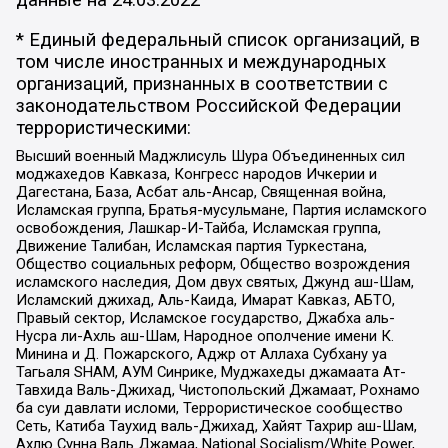
* Единый федеральный список организаций, в
том числе иностранных и международных
организаций, признанных в соответствии с
законодательством Российской Федерации
террористическими:
Высший военный Маджлисуль Шура Объединенных сил
моджахедов Кавказа, Конгресс народов Ичкерии и
Дагестана, База, Асбат аль-Ансар, Священная война,
Исламская группа, Братья-мусульмане, Партия исламского
освобождения, Лашкар-И-Тайба, Исламская группа,
Движение Талибан, Исламская партия Туркестана,
Общество социальных реформ, Общество возрождения
исламского наследия, Дом двух святых, Джунд аш-Шам,
Исламский джихад, Аль-Каида, Имарат Кавказ, АБТО,
Правый сектор, Исламское государство, Джабха аль-
Нусра ли-Ахль аш-Шам, Народное ополчение имени К.
Минина и Д. Пожарского, Аджр от Аллаха Субхану уа
Тагьаля SHAM, АУМ Синрике, Муджахеды джамаата Ат-
Тавхида Валь-Джихад, Чистопольский Джамаат, Рохнамо
ба суи давлати исломи, Террористическое сообщество
Сеть, Катиба Таухид валь-Джихад, Хайят Тахрир аш-Шам,
Ахлю Сунна Валь Джамаа, National Socialism/White Power,