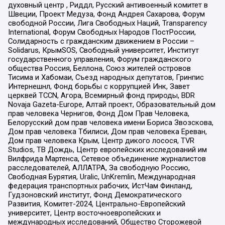
духовный центр , Риддл, Русский антивоенный комитет в
Швеции, Проект Медуза, Фонд Андрея Сахарова, Форум
свободной России, Лига Свободных Наций, Transparеncy
International, Форум Свободных Народов ПостРоссии,
Солидарность с гражданским движением в России –
Solidarus, КрымSOS, Свободный университет, Институт
государственного управления, Форум гражданского
общества Россия, Беллона, Союз жителей островов
Тисима и Хабомаи, Съезд народных депутатов, Гринпис
Интернешнл, Фонд борьбы с коррупцией Инк, Завет
церквей TCCN, Агора, Всемирный фонд природы, BDR
Novaja Gazeta-Europe, Алтай проект, Образовательный дом
прав человека Чернигов, Фонд Дом Прав Человека,
Белорусский дом прав человека имени Бориса Звозскова,
Дом прав человека Тбилиси, Дом прав человека Ереван,
Дом прав человека Крым, Центр дикого лосося, TVR
Studios, ТВ Дождь, Центр европейских исследований им
Вилфрида Мартенса, Сетевое объединение журналистов
расследователей, АЛЛАТРА, За свободную Россию,
Свободная Бурятия, Uralic, UnKremlin, Международная
федерация транспортных рабочих, ИстЧам Финланд,
Гудзоновский институт, Фонд Демократического
Развития, Комитет-2024, Центрально-Европейский
университет, Центр восточноевропейских и
международных исследований, Общество Сторожевой