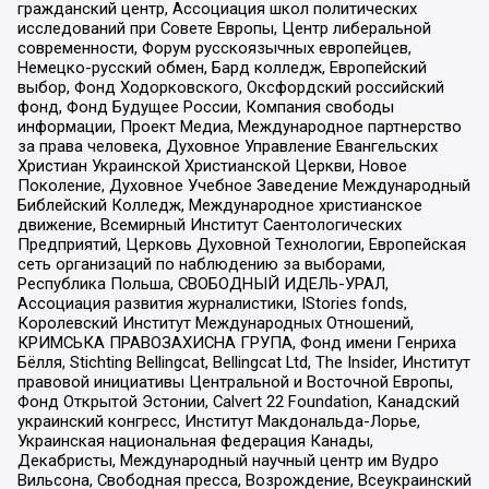
гражданский центр, Ассоциация школ политических
исследований при Совете Европы, Центр либеральной
современности, Форум русскоязычных европейцев,
Немецко-русский обмен, Бард колледж, Европейский
выбор, Фонд Ходорковского, Оксфордский российский
фонд, Фонд Будущее России, Компания свободы
информации, Проект Медиа, Международное партнерство
за права человека, Духовное Управление Евангельских
Христиан Украинской Христианской Церкви, Новое
Поколение, Духовное Учебное Заведение Международный
Библейский Колледж, Международное христианское
движение, Всемирный Институт Саентологических
Предприятий, Церковь Духовной Технологии, Европейская
сеть организаций по наблюдению за выборами,
Республика Польша, СВОБОДНЫЙ ИДЕЛЬ-УРАЛ,
Ассоциация развития журналистики, IStories fonds,
Королевский Институт Международных Отношений,
КРИМСЬКА ПРАВОЗАХИСНА ГРУПА, Фонд имени Генриха
Бёлля, Stichting Bellingcat, Bellingcat Ltd, The Insider, Институт
правовой инициативы Центральной и Восточной Европы,
Фонд Открытой Эстонии, Calvert 22 Foundation, Канадский
украинский конгресс, Институт Макдональда-Лорье,
Украинская национальная федерация Канады,
Декабристы, Международный научный центр им Вудро
Вильсона, Свободная пресса, Возрождение, Всеукраинский