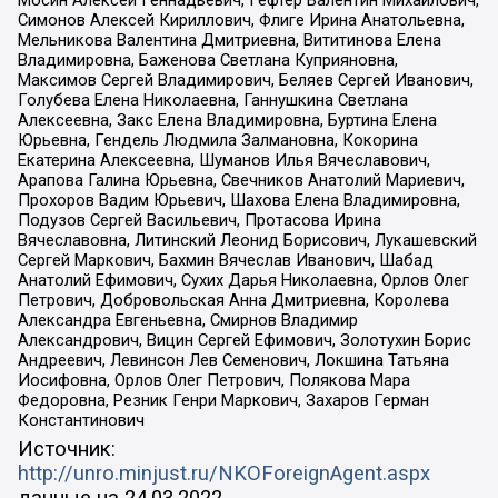
Мосин Алексей Геннадьевич, Гефтер Валентин Михайлович,
Симонов Алексей Кириллович, Флиге Ирина Анатольевна,
Мельникова Валентина Дмитриевна, Вититинова Елена
Владимировна, Баженова Светлана Куприяновна,
Максимов Сергей Владимирович, Беляев Сергей Иванович,
Голубева Елена Николаевна, Ганнушкина Светлана
Алексеевна, Закс Елена Владимировна, Буртина Елена
Юрьевна, Гендель Людмила Залмановна, Кокорина
Екатерина Алексеевна, Шуманов Илья Вячеславович,
Арапова Галина Юрьевна, Свечников Анатолий Мариевич,
Прохоров Вадим Юрьевич, Шахова Елена Владимировна,
Подузов Сергей Васильевич, Протасова Ирина
Вячеславовна, Литинский Леонид Борисович, Лукашевский
Сергей Маркович, Бахмин Вячеслав Иванович, Шабад
Анатолий Ефимович, Сухих Дарья Николаевна, Орлов Олег
Петрович, Добровольская Анна Дмитриевна, Королева
Александра Евгеньевна, Смирнов Владимир
Александрович, Вицин Сергей Ефимович, Золотухин Борис
Андреевич, Левинсон Лев Семенович, Локшина Татьяна
Иосифовна, Орлов Олег Петрович, Полякова Мара
Федоровна, Резник Генри Маркович, Захаров Герман
Константинович
Источник:
http://unro.minjust.ru/NKOForeignAgent.aspx
данные на
24.03.2022