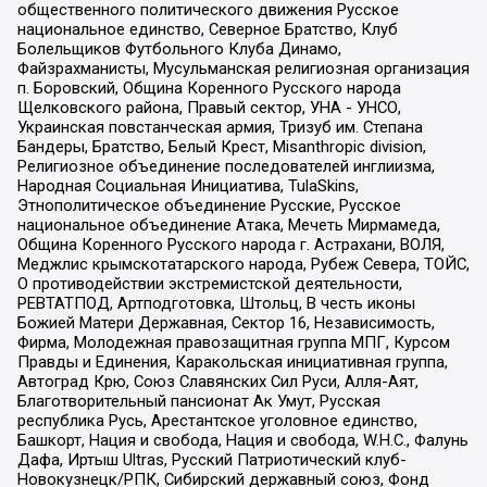
общественного политического движения Русское
национальное единство, Северное Братство, Клуб
Болельщиков Футбольного Клуба Динамо,
Файзрахманисты, Мусульманская религиозная организация
п. Боровский, Община Коренного Русского народа
Щелковского района, Правый сектор, УНА - УНСО,
Украинская повстанческая армия, Тризуб им. Степана
Бандеры, Братство, Белый Крест, Misanthropic division,
Религиозное объединение последователей инглиизма,
Народная Социальная Инициатива, TulaSkins,
Этнополитическое объединение Русские, Русское
национальное объединение Атака, Мечеть Мирмамеда,
Община Коренного Русского народа г. Астрахани, ВОЛЯ,
Меджлис крымскотатарского народа, Рубеж Севера, ТОЙС,
О противодействии экстремистской деятельности,
РЕВТАТПОД, Артподготовка, Штольц, В честь иконы
Божией Матери Державная, Сектор 16, Независимость,
Фирма, Молодежная правозащитная группа МПГ, Курсом
Правды и Единения, Каракольская инициативная группа,
Автоград Крю, Союз Славянских Сил Руси, Алля-Аят,
Благотворительный пансионат Ак Умут, Русская
республика Русь, Арестантское уголовное единство,
Башкорт, Нация и свобода, Нация и свобода, W.H.С., Фалунь
Дафа, Иртыш Ultras, Русский Патриотический клуб-
Новокузнецк/РПК, Сибирский державный союз, Фонд