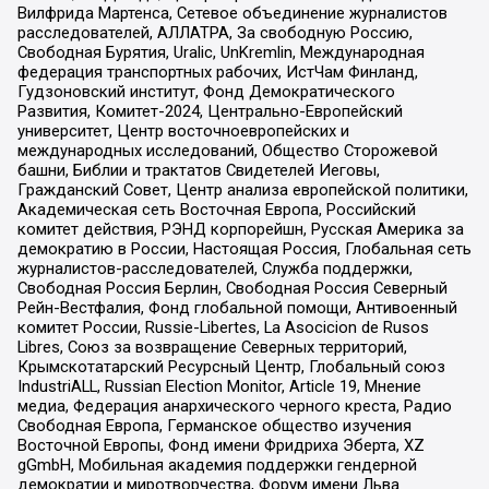
Вилфрида Мартенса, Сетевое объединение журналистов
расследователей, АЛЛАТРА, За свободную Россию,
Свободная Бурятия, Uralic, UnKremlin, Международная
федерация транспортных рабочих, ИстЧам Финланд,
Гудзоновский институт, Фонд Демократического
Развития, Комитет-2024, Центрально-Европейский
университет, Центр восточноевропейских и
международных исследований, Общество Сторожевой
башни, Библии и трактатов Свидетелей Иеговы,
Гражданский Совет, Центр анализа европейской политики,
Академическая сеть Восточная Европа, Российский
комитет действия, РЭНД корпорейшн, Русская Америка за
демократию в России, Настоящая Россия, Глобальная сеть
журналистов-расследователей, Служба поддержки,
Свободная Россия Берлин, Свободная Россия Северный
Рейн-Вестфалия, Фонд глобальной помощи, Антивоенный
комитет России, Russie-Libertes, La Asocicion de Rusos
Libres, Союз за возвращение Северных территорий,
Крымскотатарский Ресурсный Центр, Глобальный союз
IndustriALL, Russian Election Monitor, Article 19, Мнение
медиа, Федерация анархического черного креста, Радио
Свободная Европа, Германское общество изучения
Восточной Европы, Фонд имени Фридриха Эберта, XZ
gGmbH, Мобильная академия поддержки гендерной
демократии и миротворчества, Форум имени Льва