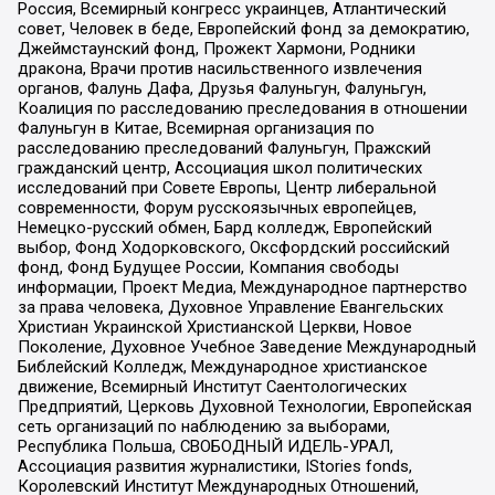
Россия, Всемирный конгресс украинцев, Атлантический
совет, Человек в беде, Европейский фонд за демократию,
Джеймстаунский фонд, Прожект Хармони, Родники
дракона, Врачи против насильственного извлечения
органов, Фалунь Дафа, Друзья Фалуньгун, Фалуньгун,
Коалиция по расследованию преследования в отношении
Фалуньгун в Китае, Всемирная организация по
расследованию преследований Фалуньгун, Пражский
гражданский центр, Ассоциация школ политических
исследований при Совете Европы, Центр либеральной
современности, Форум русскоязычных европейцев,
Немецко-русский обмен, Бард колледж, Европейский
выбор, Фонд Ходорковского, Оксфордский российский
фонд, Фонд Будущее России, Компания свободы
информации, Проект Медиа, Международное партнерство
за права человека, Духовное Управление Евангельских
Христиан Украинской Христианской Церкви, Новое
Поколение, Духовное Учебное Заведение Международный
Библейский Колледж, Международное христианское
движение, Всемирный Институт Саентологических
Предприятий, Церковь Духовной Технологии, Европейская
сеть организаций по наблюдению за выборами,
Республика Польша, СВОБОДНЫЙ ИДЕЛЬ-УРАЛ,
Ассоциация развития журналистики, IStories fonds,
Королевский Институт Международных Отношений,