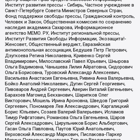
Институт развития прессы - Сибирь, Частное учреждение в
Санкт-Петербурге Совета Министров Северных Стран,
Фонд поддержки свободы прессы, Гражданский контроль,
Человек и Закон, Общественная комиссия по сохранению
наследия академика Сахарова, Информационное
агентство МЕМО. РУ, Институт региональной прессы,
Институт Развития Свободы Информации, Экозащита!-
Женсовет, Общественный вердикт, Евразийская
антимонопольная ассоциация, Бедушев Петр Петрович,
Дзугкоева Регина Николаевна, Кривенко Сергей
Владимирович, Милославский Павел Юрьевич, Шнырова
Ольга Вадимовна, Чанышева Лилия Айратовна, Сидорович
Ольга Борисовна, Туровский Александр Алексеевич,
Васильева Анастасия Евгеньевна, Ривина Анна Валерьевна,
Бойко Анатолий Николаевич, Дугин Сергей Георгиевич,
Пивоваров Андрей Сергеевич, Аверин Виталий Евгеньевич,
Барахоев Магомед Бекханович, Шарипков Олег
Викторович, Мошель Ирина Ароновна, Шведов Григорий
Сергеевич, Пономарев Лев Александрович, Каргалицкий
Борис Юльевич, Созаев Валерий Валерьевич, Исламов
Тимур Рифгатович, Романова Ольга Евгеньевна, Щаров
Сергей Алексадрович, Цирульников Борис Альбертович,
Гасан Ольга Павловна, Паутов Юрий Анатольевич,
Верховский Александр Маркович, Пислакова-Паркер