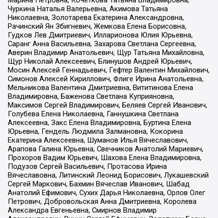
Марина Петровна, Кочеткова Татьяна Владимировна,
Чуркина Наталья Валерьевна, Акимова Татьяна
Николаевна, Золотарева Екатерина Александровна,
Рачинский Ян Збигневич, Жемкова Елена Борисовна,
Гудков Лев Дмитриевич, Илларионова Юлия Юрьевна,
Саранг Анна Васильевна, Захарова Светлана Сергеевна,
Аверин Владимир Анатольевич, Щур Татьяна Михайловна,
Щур Николай Алексеевич, Блинушов Андрей Юрьевич,
Мосин Алексей Геннадьевич, Гефтер Валентин Михайлович,
Симонов Алексей Кириллович, Флиге Ирина Анатольевна,
Мельникова Валентина Дмитриевна, Вититинова Елена
Владимировна, Баженова Светлана Куприяновна,
Максимов Сергей Владимирович, Беляев Сергей Иванович,
Голубева Елена Николаевна, Ганнушкина Светлана
Алексеевна, Закс Елена Владимировна, Буртина Елена
Юрьевна, Гендель Людмила Залмановна, Кокорина
Екатерина Алексеевна, Шуманов Илья Вячеславович,
Арапова Галина Юрьевна, Свечников Анатолий Мариевич,
Прохоров Вадим Юрьевич, Шахова Елена Владимировна,
Подузов Сергей Васильевич, Протасова Ирина
Вячеславовна, Литинский Леонид Борисович, Лукашевский
Сергей Маркович, Бахмин Вячеслав Иванович, Шабад
Анатолий Ефимович, Сухих Дарья Николаевна, Орлов Олег
Петрович, Добровольская Анна Дмитриевна, Королева
Александра Евгеньевна, Смирнов Владимир