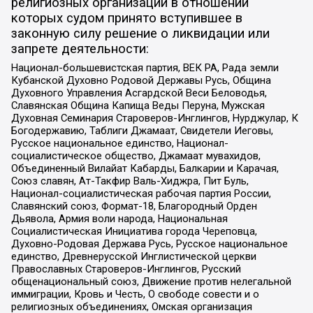
религиозных организаций в отношении
которых судом принято вступившее в
законную силу решение о ликвидации или
запрете деятельности:
Национал-большевистская партия, ВЕК РА, Рада земли
Кубанской Духовно Родовой Державы Русь, Община
Духовного Управления Асгардской Веси Беловодья,
Славянская Община Капища Веды Перуна, Мужская
Духовная Семинария Староверов-Инглингов, Нурджулар, К
Богодержавию, Таблиги Джамаат, Свидетели Иеговы,
Русское национальное единство, Национал-
социалистическое общество, Джамаат мувахидов,
Объединенный Вилайат Кабарды, Балкарии и Карачая,
Союз славян, Ат-Такфир Валь-Хиджра, Пит Буль,
Национал-социалистическая рабочая партия России,
Славянский союз, Формат-18, Благородный Орден
Дьявола, Армия воли народа, Национальная
Социалистическая Инициатива города Череповца,
Духовно-Родовая Держава Русь, Русское национальное
единство, Древнерусской Инглистической церкви
Православных Староверов-Инглингов, Русский
общенациональный союз, Движение против нелегальной
иммиграции, Кровь и Честь, О свободе совести и о
религиозных объединениях, Омская организация