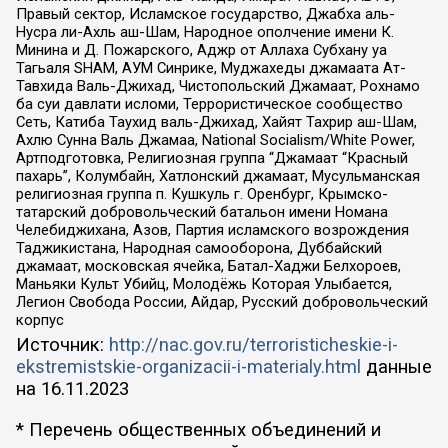
Правый сектор, Исламское государство, Джабха аль-
Нусра ли-Ахль аш-Шам, Народное ополчение имени К.
Минина и Д. Пожарского, Аджр от Аллаха Субхану уа
Тагьаля SHAM, АУМ Синрике, Муджахеды джамаата Ат-
Тавхида Валь-Джихад, Чистопольский Джамаат, Рохнамо
ба суи давлати исломи, Террористическое сообщество
Сеть, Катиба Таухид валь-Джихад, Хайят Тахрир аш-Шам,
Ахлю Сунна Валь Джамаа, National Socialism/White Power,
Артподготовка, Религиозная группа “Джамаат “Красный
пахарь”, Колумбайн, Хатлонский джамаат, Мусульманская
религиозная группа п. Кушкуль г. Оренбург, Крымско-
татарский добровольческий батальон имени Номана
Челебиджихана, Азов, Партия исламского возрождения
Таджикистана, Народная самооборона, Дуббайский
джамаат, московская ячейка, Батал-Хаджи Белхороев,
Маньяки Культ Убийц, Молодёжь Которая Улыбается,
Легион Свобода России, Айдар, Русский добровольческий
корпус
Источник:
http://nac.gov.ru/terroristicheskie-i-
ekstremistskie-organizacii-i-materialy.html
данные
на
16.11.2023
* Перечень общественных объединений и