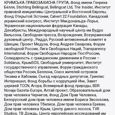
КРИМСЬКА ПРАВОЗАХИСНА ГРУПА, Фонд имени Генриха
Бёлля, Stichting Bellingcat, Bellingcat Ltd, The Insider, Институт
правовой инициативы Центральной и Восточной Европы,
Фонд Открытой Эстонии, Calvert 22 Foundation, Канадский
украинский конгресс, Институт Макдональда-Лорье,
Украинская национальная федерация Канады,
Декабристы, Международный научный центр им Вудро
Вильсона, Свободная пресса, Возрождение, Всеукраинский
духовный центр , Риддл, Русский антивоенный комитет в
Швеции, Проект Медуза, Фонд Андрея Сахарова, Форум
свободной России, Лига Свободных Наций, Transparеncy
International, Форум Свободных Народов ПостРоссии,
Солидарность с гражданским движением в России –
Solidarus, КрымSOS, Свободный университет, Институт
государственного управления, Форум гражданского
общества Россия, Беллона, Союз жителей островов
Тисима и Хабомаи, Съезд народных депутатов, Гринпис
Интернешнл, Фонд борьбы с коррупцией Инк, Завет
церквей TCCN, Агора, Всемирный фонд природы, BDR
Novaja Gazeta-Europe, Алтай проект, Образовательный дом
прав человека Чернигов, Фонд Дом Прав Человека,
Белорусский дом прав человека имени Бориса Звозскова,
Дом прав человека Тбилиси, Дом прав человека Ереван,
Дом прав человека Крым, Центр дикого лосося, TVR
Studios, ТВ Дождь, Центр европейских исследований им