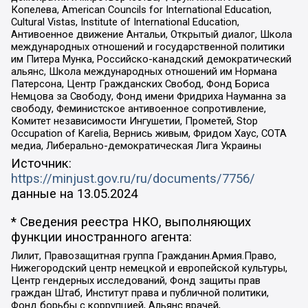
Копелева, American Councils for International Education,
Cultural Vistas, Institute of International Education,
Антивоенное движение Антальи, Открытый диалог, Школа
международных отношений и государственной политики
им Питера Мунка, Российско-канадский демократический
альянс, Школа международных отношений им Нормана
Патерсона, Центр Гражданских Свобод, Фонд Бориса
Немцова за Свободу, Фонд имени Фридриха Науманна за
свободу, Феминистское антивоенное сопротивление,
Комитет независимости Ингушетии, Прометей, Stop
Occupation of Karelia, Вернись живым, Фридом Хаус, СОТА
медиа, Либерально-демократическая Лига Украины
Источник:
https://minjust.gov.ru/ru/documents/7756/
данные на
13.05.2024
* Сведения реестра НКО, выполняющих
функции иностранного агента:
Лилит, Правозащитная группа Гражданин.Армия.Право,
Нижегородский центр немецкой и европейской культуры,
Центр гендерных исследований, Фонд защиты прав
граждан Штаб, Институт права и публичной политики,
Фонд борьбы с коррупцией, Альянс врачей,