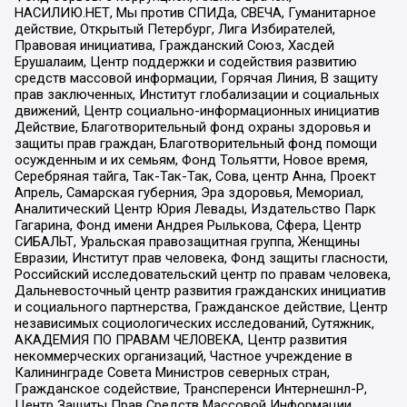
НАСИЛИЮ.НЕТ, Мы против СПИДа, СВЕЧА, Гуманитарное
действие, Открытый Петербург, Лига Избирателей,
Правовая инициатива, Гражданский Союз, Хасдей
Ерушалаим, Центр поддержки и содействия развитию
средств массовой информации, Горячая Линия, В защиту
прав заключенных, Институт глобализации и социальных
движений, Центр социально-информационных инициатив
Действие, Благотворительный фонд охраны здоровья и
защиты прав граждан, Благотворительный фонд помощи
осужденным и их семьям, Фонд Тольятти, Новое время,
Серебряная тайга, Так-Так-Так, Сова, центр Анна, Проект
Апрель, Самарская губерния, Эра здоровья, Мемориал,
Аналитический Центр Юрия Левады, Издательство Парк
Гагарина, Фонд имени Андрея Рылькова, Сфера, Центр
СИБАЛЬТ, Уральская правозащитная группа, Женщины
Евразии, Институт прав человека, Фонд защиты гласности,
Российский исследовательский центр по правам человека,
Дальневосточный центр развития гражданских инициатив
и социального партнерства, Гражданское действие, Центр
независимых социологических исследований, Сутяжник,
АКАДЕМИЯ ПО ПРАВАМ ЧЕЛОВЕКА, Центр развития
некоммерческих организаций, Частное учреждение в
Калининграде Совета Министров северных стран,
Гражданское содействие, Трансперенси Интернешнл-Р,
Центр Защиты Прав Средств Массовой Информации,