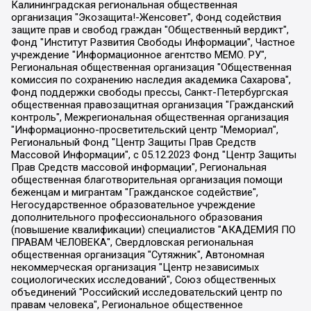
Калининградская региональная общественная организация "Экозащита!-Женсовет", Фонд содействия защите прав и свобод граждан "Общественный вердикт", Фонд "Институт Развития Свободы Информации", Частное учреждение "Информационное агентство МЕМО. РУ", Региональная общественная организация "Общественная комиссия по сохранению наследия академика Сахарова", Фонд поддержки свободы прессы, Санкт-Петербургская общественная правозащитная организация "Гражданский контроль", Межрегиональная общественная организация "Информационно-просветительский центр "Мемориал", Региональный Фонд "Центр Защиты Прав Средств Массовой Информации", с 05.12.2023 Фонд "Центр Защиты Прав Средств массовой информации", Региональная общественная благотворительная организация помощи беженцам и мигрантам "Гражданское содействие", Негосударственное образовательное учреждение дополнительного профессионального образования (повышение квалификации) специалистов "АКАДЕМИЯ ПО ПРАВАМ ЧЕЛОВЕКА", Свердловская региональная общественная организация "Сутяжник", Автономная некоммерческая организация "Центр независимых социологических исследований", Союз общественных объединений "Российский исследовательский центр по правам человека", Региональное общественное учреждение научно-информационный центр "МЕМОРИАЛ", Некоммерческая организация "Фонд защиты гласности", Автономная некоммерческая организация "Институт прав человека", Городская общественная организация "Екатеринбургское общество "МЕМОРИАЛ", Городская общественная организация "Рязанское историко-просветительское и правозащитное общество "Мемориал" (Рязанский Мемориал), Челябинский региональный орган общественной самодеятельности – женское общественное объединение "Женщины Евразии", Челябинский региональный орган общественной самодеятельности "Уральская правозащитная группа", Фонд содействия защите здоровья и социальной справедливости имени Андрея Рылькова, Автономная Некоммерческая Организация "Аналитический Центр Юрия Левады", Автономная некоммерческая организация социальной поддержки населения "Проект Апрель", Региональная общественная организация помощи женщинам и детям, находящимся в кризисной ситуации "Информационно-методический центр "Анна", Фонд содействия развитию массовых коммуникаций и правовому просвещению "Так-так-Так", Фонд содействия устойчивому развитию "Серебряная тайга", Свердловский региональный общественный фонд социальных проектов "Новое время", "Idel.Реалии", Кавказ.Реалии, Крым.Реалии, Телеканал Настоящее Время, Татаро-башкирская служба Радио Свобода (Azatliq Radiosi), Радио Свободная Европа/Радио Свобода (PCE/PC), "Сибирь.Реалии", "Фактограф", Благотворительный фонд помощи осужденным и их семьям, Автономная некоммерческая организация "Институт глобализации и социальных движений", Фонд "В защиту прав заключенных", Частное учреждение "Центр поддержки и содействия развитию средств массовой информации", Пензенский региональный общественный благотворительный фонд "Гражданский союз", "Север.Реалии", Некоммерческая организация Фонд "Правовая инициатива", Общество с ограниченной ответственностью "Радио Свободная Европа/Радио Свобода", Чешское информационное агентство "MEDIUM-ORIENT", Красноярская региональная общественная организация "Мы против СПИДа", Камалягин Денис Николаевич, Маркелов Сергей Евгеньевич, Пономарев Лев Александрович, Савицкая Людмила Алексеевна, Автономная некоммерческая организация "Центр по работе с проблемой насилия "НАСИЛИЮ.НЕТ", Межрегиональный профессиональный союз работников здравоохранения "Альянс врачей", Юридическое лицо, зарегистрированное в Латвийской Республике, SIA "Medusa Project" (регистрационный номер 40103797863, дата регистрации 10.06.2014), Некоммерческая организация "Фонд по борьбе с коррупцией", Автономная некоммерческая организация "Институт права и публичной политики", Баданин Роман Сергеевич, Гликин Максим Александрович, Железнова Мария Михайловна, Лукьянова Юлия Сергеевна, Маетная Елизавета Витальевна, Маняхин Петр Борисович, Чуракова Ольга Владимировна, Ярош Юлия Петровна, Юридическое лицо "The Insider SIA", зарегистрированное в Риге, Латвийская Республика (дата регистрации 26.06.2015), являющееся администратором доменного имени интернет-издания "The Insider SIA", https://theins.ru, Постернак Алексей Евгеньевич, Рубин Михаил Аркадьевич, Анин Роман Александрович, Юридическое лицо Istories fonds, зарегистрированное в Латвийской Республике (регистрационный номер 50008295751, дата регистрации 24.02.2020), Великовский Дмитрий Александрович, Долинина Ирина Николаевна, Мароховская Алеся Алексеевна, Шлейнов Роман Юрьевич, Шмагун Олеся Валентиновна, Общество с ограниченной ответственностью "Альтаир 2021", Общество с ограниченной ответственностью "Вега 2021", Общество с ограниченной ответственностью "Главный редактор 2021", Общество с ограниченной ответственностью "Ромашки монолит", Важенков Артем Валерьевич, Ивановская областная общественная организация "Центр гендерных исследований", Гурман Юрий Альбертович, Медиапроект "ОВД-Инфо", Егоров Владимир Владимирович, Жилинский Владимир Александрович, Общество с ограниченной ответственностью "ЗП", Иванова София Юрьевна, Карезина Инна Павловна, Кильтау Екатерина Викторовна, Петров Алексей Викторович, Пискунов Сергей Евгеньевич, Смирнов Сергей Сергеевич, Тихонов Михаил Сергеевич, Общество с ограниченной ответственностью "ЖУРНАЛИСТ-ИНОСТРАННЫЙ АГЕНТ", Арапова Галина Юрьевна, Вольтская Татьяна Анатольевна, Американская компания "Mason G.E.S. Anonymous Foundation" (США), являющаяся владельцем интернет-издания https://mnews.world/, Компания "Stichting Bellingcat", зарегистрированная в Нидерландах (дата регистрации 11.07.2018), Захаров Андрей Вячеславович, Клепиковская Екатерина Дмитриевна, Общество с ограниченной ответственностью "МЕМО", Перл Роман Александрович, Симонов Евгений Алексеевич, Соловьева Елена Анатольевна, Сотников Даниил Владимирович, Сурначева Елизавета Дмитриевна, Автономная некоммерческая организация по защите прав человека и информированию населения "Якутия – Наше Мнение", Общество с ограниченной ответственностью "Москоу диджитал медиа", с 26.01.2023 Общество с ограниченной ответственностью "Чайка Белые сады", Ветошкина Валерия Валерьевна, Заговора Максим Александрович, Межрегиональное общественное движение "Российская ЛГБТ - сеть", Оленичев Максим Владимирович, Павлов Иван Юрьевич, Скворцова Елена Сергеевна, Общество с ограниченной ответственностью "Как бы инагент", Кочетков Игорь Викторович, Общество с ограниченной ответственностью "Честные выборы", Еланчик Олег Александрович, Общество с ограниченной ответственностью "Нобелевский призыв", Гималова Регина Эмилевна, Григорьев Андрей Валерьевич, Григорьева Алина Александровна, Ассоциация по содействию защите прав призывников, альтернативнослужащих и военнослужащих "Правозащитная группа "Гражданин.Армия.Право", Хисамова Регина Фаритовна, Автономная некоммерческая организация по реализации социально-правовых программ "Лилит", Дальневосточное общественное движение "Маяк", Санкт-Петербургская ЛГБТ-инициативная группа "Выход", Инициативная группа ЛГБТ+ "Реверс", Алексеев Андрей Викторович, Бекбулатова Таисия Львовна, Беляев Иван Михайлович, Владыкина Елена Сергеевна, Гельман Марат Александрович, Никульшина Вероника Юрьевна, Толоконникова Надежда Андреевна, Шендерович Виктор Анатольевич, Общество с ограниченной ответственностью "Данное сообщение", Общество с ограниченной ответственностью Издательский дом "Новая глава", Айнбиндер Александра Александровна, Московский комьюнити-центр для ЛГБТ+инициатив, Благотворительный фонд развития филантропии, Deutsche Welle (Германия, Kurt-Schumacher-Strasse 3, 53113 Bonn), Борзунова Мария Михайловна, Воробьев Виктор Викторович, Голубева Анна Львовна, Константинова Алла Михайловна, Малкова Ирина Владимировна, Мурадов Мурад Абдулгалимович, Осетинская Елизавета Николаевна, Понасенков Евгений Николаевич, Ганапольский Матвей Юрьевич, Киселев Евгений Алексеевич, Борухович Ирина Григорьевна, Дремин Иван Тимофеевич, Дубровский Дмитрий Викторович, Красноярская региональная общественная организация поддержки и развития альтернативных образовательных технологий и межкультурных коммуникаций "ИНТЕРРА", Маяковская Екатерина Алексеевна, Фейгин Марк Захарович, Филимонов Андрей Викторович, Дзугкоева Регина Николаевна, Доброхотов Роман Александрович, Дудь Юрий Александрович, Елкин Сергей Владимирович, Кругликов Кирилл Игоревич, Сабунаева Мария Леонидовна, Семенов Алексей Владимирович, Шаинян Карен Багратович, Шульман Екатерина Михайловна, Асафьев Артур Валерьевич, Вахштайн Виктор Семенович, Венедиктов Алексей Алексеевич, Лушникова Екатерина Евгеньевна, Волков Леонид Михайлович, Невзоров Александр Глебович, Пархоменко Сергей Борисович, Сироткин Ярослав Николаевич, Кара-Мурза Владимир Владимирович, Баранова Наталья Владимировна, Гозман Леонид Яковлевич, Кагарлицкий Борис Юльевич, Климарев Михаил Валерьевич, Милов Владимир Станиславович, Автономная некоммерческая организация Краснодарский центр современного искусства "Типография", Моргенштерн Алишер Тагирович, Соболь Любовь Эдуардовна, Общество с ограниченной ответственностью "ЛИЗА НОРМ", Каспаров Гарри Кимович, Ходорковский Михаил Борисович, Общество с ограниченной ответственностью "Апрельские тезисы", Данилович Ирина Брониславовна, Кашин Олег Владимирович, Петров Николай Владимирович, Пивоваров Алексей Владимирович, Соколов Михаил Владимирович, Цветкова Юлия Владимировна, Чичваркин Евгений Александрович, Комитет против пыток/Команда против пыток, Общество с ограниченной ответственностью "Первый научный", Общество с ограниченной ответственностью "Вертолет и ко", Белоцерковская Вероника Борисовна, Кац Максим Евгеньевич, Лазарева Татьяна Юрьевна, Шаведдинов Руслан Табризович, Яшин Илья Валерьевич, Общество с ограниченной ответственностью "Иноагент ААВ", Алешковский Дмитрий Петрович, Альбац Евгения Марковна, Быков Дмитрий Львович, Галямина Юлия Евгеньевна, Лойко Сергей Леонидович, Мартынов Кирилл Константинович, Медведев Сергей Александрович, Крашенинников Федор Геннадиевич, Гордеева Катерина Вл