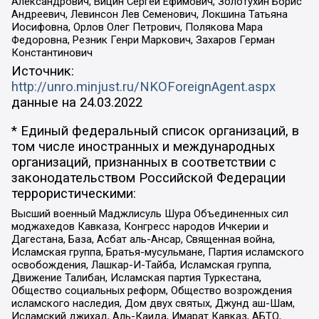
Александрович, Вицин Сергей Ефимович, Золотухин Борис
Андреевич, Левинсон Лев Семенович, Локшина Татьяна
Иосифовна, Орлов Олег Петрович, Полякова Мара
Федоровна, Резник Генри Маркович, Захаров Герман
Константинович
Источник:
http://unro.minjust.ru/NKOForeignAgent.aspx
данные на
24.03.2022
* Единый федеральный список организаций, в
том числе иностранных и международных
организаций, признанных в соответствии с
законодательством Российской Федерации
террористическими:
Высший военный Маджлисуль Шура Объединенных сил
моджахедов Кавказа, Конгресс народов Ичкерии и
Дагестана, База, Асбат аль-Ансар, Священная война,
Исламская группа, Братья-мусульмане, Партия исламского
освобождения, Лашкар-И-Тайба, Исламская группа,
Движение Талибан, Исламская партия Туркестана,
Общество социальных реформ, Общество возрождения
исламского наследия, Дом двух святых, Джунд аш-Шам,
Исламский джихад, Аль-Каида, Имарат Кавказ, АБТО,