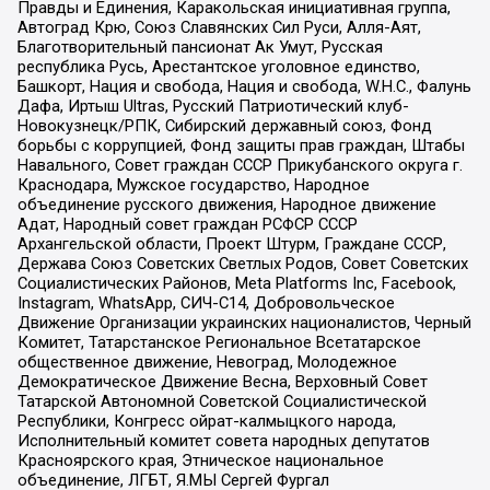
Правды и Единения, Каракольская инициативная группа,
Автоград Крю, Союз Славянских Сил Руси, Алля-Аят,
Благотворительный пансионат Ак Умут, Русская
республика Русь, Арестантское уголовное единство,
Башкорт, Нация и свобода, Нация и свобода, W.H.С., Фалунь
Дафа, Иртыш Ultras, Русский Патриотический клуб-
Новокузнецк/РПК, Сибирский державный союз, Фонд
борьбы с коррупцией, Фонд защиты прав граждан, Штабы
Навального, Совет граждан СССР Прикубанского округа г.
Краснодара, Мужское государство, Народное
объединение русского движения, Народное движение
Адат, Народный совет граждан РСФСР СССР
Архангельской области, Проект Штурм, Граждане СССР,
Держава Союз Советских Светлых Родов, Совет Советских
Социалистических Районов, Meta Platforms Inc, Facebook,
Instagram, WhatsApp, СИЧ-С14, Добровольческое
Движение Организации украинских националистов, Черный
Комитет, Татарстанское Региональное Всетатарское
общественное движение, Невоград, Молодежное
Демократическое Движение Весна, Верховный Совет
Татарской Автономной Советской Социалистической
Республики, Конгресс ойрат-калмыцкого народа,
Исполнительный комитет совета народных депутатов
Красноярского края, Этническое национальное
объединение, ЛГБТ, Я.МЫ Сергей Фургал