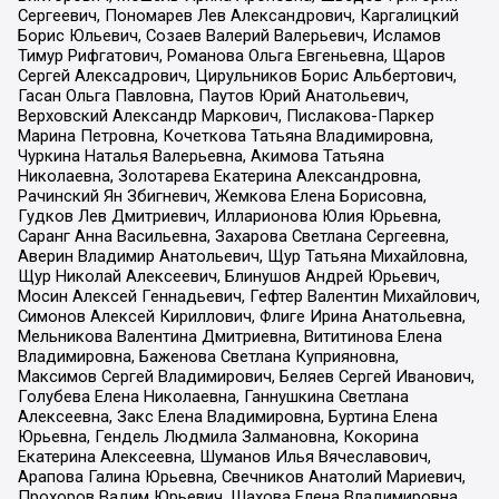
Сергеевич, Пономарев Лев Александрович, Каргалицкий
Борис Юльевич, Созаев Валерий Валерьевич, Исламов
Тимур Рифгатович, Романова Ольга Евгеньевна, Щаров
Сергей Алексадрович, Цирульников Борис Альбертович,
Гасан Ольга Павловна, Паутов Юрий Анатольевич,
Верховский Александр Маркович, Пислакова-Паркер
Марина Петровна, Кочеткова Татьяна Владимировна,
Чуркина Наталья Валерьевна, Акимова Татьяна
Николаевна, Золотарева Екатерина Александровна,
Рачинский Ян Збигневич, Жемкова Елена Борисовна,
Гудков Лев Дмитриевич, Илларионова Юлия Юрьевна,
Саранг Анна Васильевна, Захарова Светлана Сергеевна,
Аверин Владимир Анатольевич, Щур Татьяна Михайловна,
Щур Николай Алексеевич, Блинушов Андрей Юрьевич,
Мосин Алексей Геннадьевич, Гефтер Валентин Михайлович,
Симонов Алексей Кириллович, Флиге Ирина Анатольевна,
Мельникова Валентина Дмитриевна, Вититинова Елена
Владимировна, Баженова Светлана Куприяновна,
Максимов Сергей Владимирович, Беляев Сергей Иванович,
Голубева Елена Николаевна, Ганнушкина Светлана
Алексеевна, Закс Елена Владимировна, Буртина Елена
Юрьевна, Гендель Людмила Залмановна, Кокорина
Екатерина Алексеевна, Шуманов Илья Вячеславович,
Арапова Галина Юрьевна, Свечников Анатолий Мариевич,
Прохоров Вадим Юрьевич, Шахова Елена Владимировна,