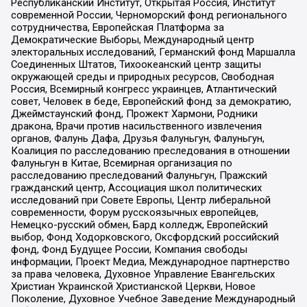
Республиканский Институт, Открытая Россия, Институт
современной России, Черноморский фонд регионального
сотрудничества, Европейская Платформа за
Демократические Выборы, Международный центр
электоральных исследований, Германский фонд Маршалла
Соединенных Штатов, Тихоокеанский центр защиты
окружающей среды и природных ресурсов, Свободная
Россия, Всемирный конгресс украинцев, Атлантический
совет, Человек в беде, Европейский фонд за демократию,
Джеймстаунский фонд, Прожект Хармони, Родники
дракона, Врачи против насильственного извлечения
органов, Фалунь Дафа, Друзья Фалуньгун, Фалуньгун,
Коалиция по расследованию преследования в отношении
Фалуньгун в Китае, Всемирная организация по
расследованию преследований Фалуньгун, Пражский
гражданский центр, Ассоциация школ политических
исследований при Совете Европы, Центр либеральной
современности, Форум русскоязычных европейцев,
Немецко-русский обмен, Бард колледж, Европейский
выбор, Фонд Ходорковского, Оксфордский российский
фонд, Фонд Будущее России, Компания свободы
информации, Проект Медиа, Международное партнерство
за права человека, Духовное Управление Евангельских
Христиан Украинской Христианской Церкви, Новое
Поколение, Духовное Учебное Заведение Международный