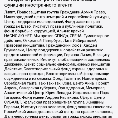
функции иностранного агента:
Лилит, Правозащитная группа Гражданин.Армия.Право,
Нижегородский центр немецкой и европейской культуры,
Центр гендерных исследований, Фонд защиты прав
граждан Штаб, Институт права и публичной политики,
Фонд борьбы с коррупцией, Альянс врачей,
НАСИЛИЮ.НЕТ, Мы против СПИДа, СВЕЧА, Гуманитарное
действие, Открытый Петербург, Лига Избирателей,
Правовая инициатива, Гражданский Союз, Хасдей
Ерушалаим, Центр поддержки и содействия развитию
средств массовой информации, Горячая Линия, В защиту
прав заключенных, Институт глобализации и социальных
движений, Центр социально-информационных инициатив
Действие, Благотворительный фонд охраны здоровья и
защиты прав граждан, Благотворительный фонд помощи
осужденным и их семьям, Фонд Тольятти, Новое время,
Серебряная тайга, Так-Так-Так, Сова, центр Анна, Проект
Апрель, Самарская губерния, Эра здоровья, Мемориал,
Аналитический Центр Юрия Левады, Издательство Парк
Гагарина, Фонд имени Андрея Рылькова, Сфера, Центр
СИБАЛЬТ, Уральская правозащитная группа, Женщины
Евразии, Институт прав человека, Фонд защиты гласности,
Российский исследовательский центр по правам человека,
Дальневосточный центр развития гражданских инициатив