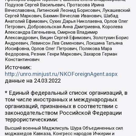
Подузов Сергей Васильевич, Протасова Ирина
Вячеславовна, Литинский Леонид Борисович, Лукашевский
Сергей Маркович, Бахмин Вячеслав Иванович, Шабад
Анатолий Ефимович, Сухих Дарья Николаевна, Орлов Олег
Петрович, Добровольская Анна Дмитриевна, Королева
Александра Евгеньевна, Смирнов Владимир
Александрович, Вицин Сергей Ефимович, Золотухин Борис
Андреевич, Левинсон Лев Семенович, Локшина Татьяна
Иосифовна, Орлов Олег Петрович, Полякова Мара
Федоровна, Резник Генри Маркович, Захаров Герман
Константинович
Источник:
http://unro.minjust.ru/NKOForeignAgent.aspx
данные на
24.03.2022
* Единый федеральный список организаций, в
том числе иностранных и международных
организаций, признанных в соответствии с
законодательством Российской Федерации
террористическими:
Высший военный Маджлисуль Шура Объединенных сил
моджахедов Кавказа, Конгресс народов Ичкерии и