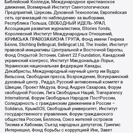
Библейский Колледж, Международное христианское
движение, Всемирный Институт Саентологических
Предприятий, Церковь Духовной Технологии, Европейская
сеть организаций по наблюдению за выборами,
Республика Польша, СВОБОДНЫЙ ИДЕЛЬ-УРАЛ,
Ассоциация развития журналистики, IStories fonds,
Королевский Институт Международных Отношений,
КРИМСЬКА ПРАВОЗАХИСНА ГРУПА, Фонд имени Генриха
Бёлля, Stichting Bellingcat, Bellingcat Ltd, The Insider, Институт
правовой инициативы Центральной и Восточной Европы,
Фонд Открытой Эстонии, Calvert 22 Foundation, Канадский
украинский конгресс, Институт Макдональда-Лорье,
Украинская национальная федерация Канады,
Декабристы, Международный научный центр им Вудро
Вильсона, Свободная пресса, Возрождение, Всеукраинский
духовный центр , Риддл, Русский антивоенный комитет в
Швеции, Проект Медуза, Фонд Андрея Сахарова, Форум
свободной России, Лига Свободных Наций, Transparеncy
International, Форум Свободных Народов ПостРоссии,
Солидарность с гражданским движением в России –
Solidarus, КрымSOS, Свободный университет, Институт
государственного управления, Форум гражданского
общества Россия, Беллона, Союз жителей островов
Тисима и Хабомаи, Съезд народных депутатов, Гринпис
Интернешнл, Фонд борьбы с коррупцией Инк, Завет