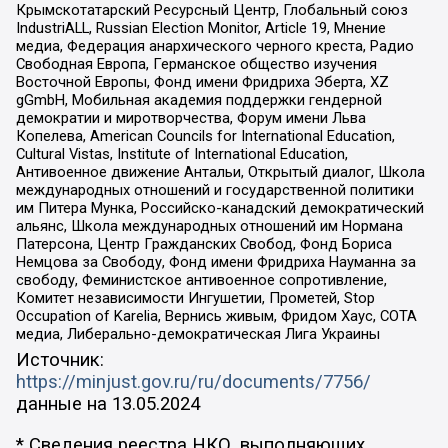
Крымскотатарский Ресурсный Центр, Глобальный союз
IndustriALL, Russian Election Monitor, Article 19, Мнение
медиа, Федерация анархического черного креста, Радио
Свободная Европа, Германское общество изучения
Восточной Европы, Фонд имени Фридриха Эберта, XZ
gGmbH, Мобильная академия поддержки гендерной
демократии и миротворчества, Форум имени Льва
Копелева, American Councils for International Education,
Cultural Vistas, Institute of International Education,
Антивоенное движение Антальи, Открытый диалог, Школа
международных отношений и государственной политики
им Питера Мунка, Российско-канадский демократический
альянс, Школа международных отношений им Нормана
Патерсона, Центр Гражданских Свобод, Фонд Бориса
Немцова за Свободу, Фонд имени Фридриха Науманна за
свободу, Феминистское антивоенное сопротивление,
Комитет независимости Ингушетии, Прометей, Stop
Occupation of Karelia, Вернись живым, Фридом Хаус, СОТА
медиа, Либерально-демократическая Лига Украины
Источник:
https://minjust.gov.ru/ru/documents/7756/
данные на
13.05.2024
* Сведения реестра НКО, выполняющих