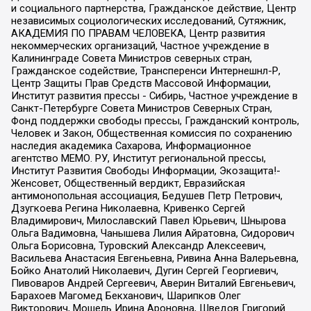
и социального партнерства, Гражданское действие, Центр
независимых социологических исследований, Сутяжник,
АКАДЕМИЯ ПО ПРАВАМ ЧЕЛОВЕКА, Центр развития
некоммерческих организаций, Частное учреждение в
Калининграде Совета Министров северных стран,
Гражданское содействие, Трансперенси Интернешнл-Р,
Центр Защиты Прав Средств Массовой Информации,
Институт развития прессы - Сибирь, Частное учреждение в
Санкт-Петербурге Совета Министров Северных Стран,
Фонд поддержки свободы прессы, Гражданский контроль,
Человек и Закон, Общественная комиссия по сохранению
наследия академика Сахарова, Информационное
агентство МЕМО. РУ, Институт региональной прессы,
Институт Развития Свободы Информации, Экозащита!-
Женсовет, Общественный вердикт, Евразийская
антимонопольная ассоциация, Бедушев Петр Петрович,
Дзугкоева Регина Николаевна, Кривенко Сергей
Владимирович, Милославский Павел Юрьевич, Шнырова
Ольга Вадимовна, Чанышева Лилия Айратовна, Сидорович
Ольга Борисовна, Туровский Александр Алексеевич,
Васильева Анастасия Евгеньевна, Ривина Анна Валерьевна,
Бойко Анатолий Николаевич, Дугин Сергей Георгиевич,
Пивоваров Андрей Сергеевич, Аверин Виталий Евгеньевич,
Барахоев Магомед Бекханович, Шарипков Олег
Викторович, Мошель Ирина Ароновна, Шведов Григорий