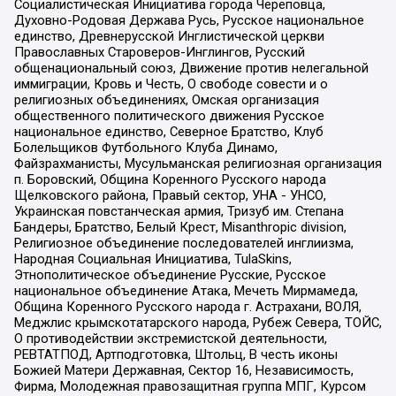
Социалистическая Инициатива города Череповца,
Духовно-Родовая Держава Русь, Русское национальное
единство, Древнерусской Инглистической церкви
Православных Староверов-Инглингов, Русский
общенациональный союз, Движение против нелегальной
иммиграции, Кровь и Честь, О свободе совести и о
религиозных объединениях, Омская организация
общественного политического движения Русское
национальное единство, Северное Братство, Клуб
Болельщиков Футбольного Клуба Динамо,
Файзрахманисты, Мусульманская религиозная организация
п. Боровский, Община Коренного Русского народа
Щелковского района, Правый сектор, УНА - УНСО,
Украинская повстанческая армия, Тризуб им. Степана
Бандеры, Братство, Белый Крест, Misanthropic division,
Религиозное объединение последователей инглиизма,
Народная Социальная Инициатива, TulaSkins,
Этнополитическое объединение Русские, Русское
национальное объединение Атака, Мечеть Мирмамеда,
Община Коренного Русского народа г. Астрахани, ВОЛЯ,
Меджлис крымскотатарского народа, Рубеж Севера, ТОЙС,
О противодействии экстремистской деятельности,
РЕВТАТПОД, Артподготовка, Штольц, В честь иконы
Божией Матери Державная, Сектор 16, Независимость,
Фирма, Молодежная правозащитная группа МПГ, Курсом