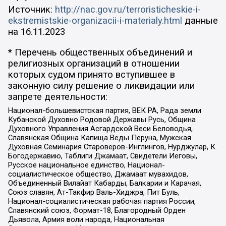
Источник:
http://nac.gov.ru/terroristicheskie-i-
ekstremistskie-organizacii-i-materialy.html
данные
на
16.11.2023
* Перечень общественных объединений и
религиозных организаций в отношении
которых судом принято вступившее в
законную силу решение о ликвидации или
запрете деятельности:
Национал-большевистская партия, ВЕК РА, Рада земли
Кубанской Духовно Родовой Державы Русь, Община
Духовного Управления Асгардской Веси Беловодья,
Славянская Община Капища Веды Перуна, Мужская
Духовная Семинария Староверов-Инглингов, Нурджулар, К
Богодержавию, Таблиги Джамаат, Свидетели Иеговы,
Русское национальное единство, Национал-
социалистическое общество, Джамаат мувахидов,
Объединенный Вилайат Кабарды, Балкарии и Карачая,
Союз славян, Ат-Такфир Валь-Хиджра, Пит Буль,
Национал-социалистическая рабочая партия России,
Славянский союз, Формат-18, Благородный Орден
Дьявола, Армия воли народа, Национальная