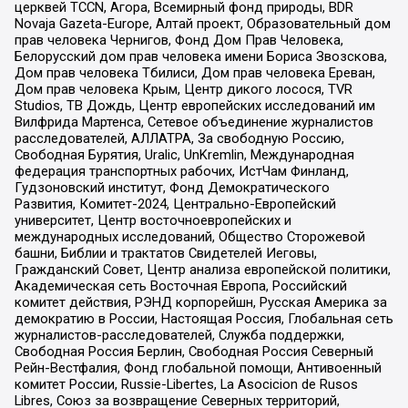
церквей TCCN, Агора, Всемирный фонд природы, BDR
Novaja Gazeta-Europe, Алтай проект, Образовательный дом
прав человека Чернигов, Фонд Дом Прав Человека,
Белорусский дом прав человека имени Бориса Звозскова,
Дом прав человека Тбилиси, Дом прав человека Ереван,
Дом прав человека Крым, Центр дикого лосося, TVR
Studios, ТВ Дождь, Центр европейских исследований им
Вилфрида Мартенса, Сетевое объединение журналистов
расследователей, АЛЛАТРА, За свободную Россию,
Свободная Бурятия, Uralic, UnKremlin, Международная
федерация транспортных рабочих, ИстЧам Финланд,
Гудзоновский институт, Фонд Демократического
Развития, Комитет-2024, Центрально-Европейский
университет, Центр восточноевропейских и
международных исследований, Общество Сторожевой
башни, Библии и трактатов Свидетелей Иеговы,
Гражданский Совет, Центр анализа европейской политики,
Академическая сеть Восточная Европа, Российский
комитет действия, РЭНД корпорейшн, Русская Америка за
демократию в России, Настоящая Россия, Глобальная сеть
журналистов-расследователей, Служба поддержки,
Свободная Россия Берлин, Свободная Россия Северный
Рейн-Вестфалия, Фонд глобальной помощи, Антивоенный
комитет России, Russie-Libertes, La Asocicion de Rusos
Libres, Союз за возвращение Северных территорий,