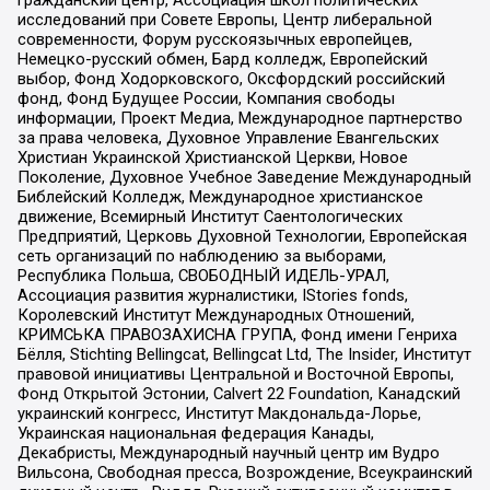
гражданский центр, Ассоциация школ политических
исследований при Совете Европы, Центр либеральной
современности, Форум русскоязычных европейцев,
Немецко-русский обмен, Бард колледж, Европейский
выбор, Фонд Ходорковского, Оксфордский российский
фонд, Фонд Будущее России, Компания свободы
информации, Проект Медиа, Международное партнерство
за права человека, Духовное Управление Евангельских
Христиан Украинской Христианской Церкви, Новое
Поколение, Духовное Учебное Заведение Международный
Библейский Колледж, Международное христианское
движение, Всемирный Институт Саентологических
Предприятий, Церковь Духовной Технологии, Европейская
сеть организаций по наблюдению за выборами,
Республика Польша, СВОБОДНЫЙ ИДЕЛЬ-УРАЛ,
Ассоциация развития журналистики, IStories fonds,
Королевский Институт Международных Отношений,
КРИМСЬКА ПРАВОЗАХИСНА ГРУПА, Фонд имени Генриха
Бёлля, Stichting Bellingcat, Bellingcat Ltd, The Insider, Институт
правовой инициативы Центральной и Восточной Европы,
Фонд Открытой Эстонии, Calvert 22 Foundation, Канадский
украинский конгресс, Институт Макдональда-Лорье,
Украинская национальная федерация Канады,
Декабристы, Международный научный центр им Вудро
Вильсона, Свободная пресса, Возрождение, Всеукраинский