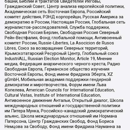
башни, Библии и трактатов Свидетелей Иеговы,
Гражданский Совет, Центр анализа европейской политики,
Академическая сеть Восточная Европа, Российский
комитет действия, РЭНД корпорейшн, Русская Америка за
демократию в России, Настоящая Россия, Глобальная сеть
журналистов-расследователей, Служба поддержки,
Свободная Россия Берлин, Свободная Россия Северный
Рейн-Вестфалия, Фонд глобальной помощи, Антивоенный
комитет России, Russie-Libertes, La Asocicion de Rusos
Libres, Союз за возвращение Северных территорий,
Крымскотатарский Ресурсный Центр, Глобальный союз
IndustriALL, Russian Election Monitor, Article 19, Мнение
медиа, Федерация анархического черного креста, Радио
Свободная Европа, Германское общество изучения
Восточной Европы, Фонд имени Фридриха Эберта, XZ
gGmbH, Мобильная академия поддержки гендерной
демократии и миротворчества, Форум имени Льва
Копелева, American Councils for International Education,
Cultural Vistas, Institute of International Education,
Антивоенное движение Антальи, Открытый диалог, Школа
международных отношений и государственной политики
им Питера Мунка, Российско-канадский демократический
альянс, Школа международных отношений им Нормана
Патерсона, Центр Гражданских Свобод, Фонд Бориса
Немцова за Свободу, Фонд имени Фридриха Науманна за