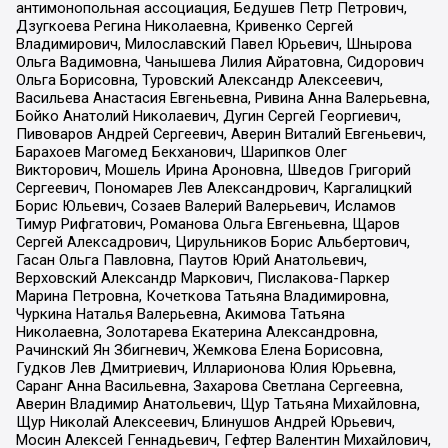
антимонопольная ассоциация, Бедушев Петр Петрович,
Дзугкоева Регина Николаевна, Кривенко Сергей
Владимирович, Милославский Павел Юрьевич, Шнырова
Ольга Вадимовна, Чанышева Лилия Айратовна, Сидорович
Ольга Борисовна, Туровский Александр Алексеевич,
Васильева Анастасия Евгеньевна, Ривина Анна Валерьевна,
Бойко Анатолий Николаевич, Дугин Сергей Георгиевич,
Пивоваров Андрей Сергеевич, Аверин Виталий Евгеньевич,
Барахоев Магомед Бекханович, Шарипков Олег
Викторович, Мошель Ирина Ароновна, Шведов Григорий
Сергеевич, Пономарев Лев Александрович, Каргалицкий
Борис Юльевич, Созаев Валерий Валерьевич, Исламов
Тимур Рифгатович, Романова Ольга Евгеньевна, Щаров
Сергей Алексадрович, Цирульников Борис Альбертович,
Гасан Ольга Павловна, Паутов Юрий Анатольевич,
Верховский Александр Маркович, Пислакова-Паркер
Марина Петровна, Кочеткова Татьяна Владимировна,
Чуркина Наталья Валерьевна, Акимова Татьяна
Николаевна, Золотарева Екатерина Александровна,
Рачинский Ян Збигневич, Жемкова Елена Борисовна,
Гудков Лев Дмитриевич, Илларионова Юлия Юрьевна,
Саранг Анна Васильевна, Захарова Светлана Сергеевна,
Аверин Владимир Анатольевич, Щур Татьяна Михайловна,
Щур Николай Алексеевич, Блинушов Андрей Юрьевич,
Мосин Алексей Геннадьевич, Гефтер Валентин Михайлович,