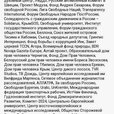
духовный центр , Риддл, Русский антивоенный комитет в
Швеции, Проект Медуза, Фонд Андрея Сахарова, Форум
свободной России, Лига Свободных Наций, Transparеncy
International, Форум Свободных Народов ПостРоссии,
Солидарность с гражданским движением в России –
Solidarus, КрымSOS, Свободный университет, Институт
государственного управления, Форум гражданского
общества Россия, Беллона, Союз жителей островов
Тисима и Хабомаи, Съезд народных депутатов, Гринпис
Интернешнл, Фонд борьбы с коррупцией Инк, Завет
церквей TCCN, Агора, Всемирный фонд природы, BDR
Novaja Gazeta-Europe, Алтай проект, Образовательный дом
прав человека Чернигов, Фонд Дом Прав Человека,
Белорусский дом прав человека имени Бориса Звозскова,
Дом прав человека Тбилиси, Дом прав человека Ереван,
Дом прав человека Крым, Центр дикого лосося, TVR
Studios, ТВ Дождь, Центр европейских исследований им
Вилфрида Мартенса, Сетевое объединение журналистов
расследователей, АЛЛАТРА, За свободную Россию,
Свободная Бурятия, Uralic, UnKremlin, Международная
федерация транспортных рабочих, ИстЧам Финланд,
Гудзоновский институт, Фонд Демократического
Развития, Комитет-2024, Центрально-Европейский
университет, Центр восточноевропейских и
международных исследований, Общество Сторожевой