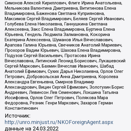
Симонов Алексей Кириллович, Флиге Ирина Анатольевна,
Мельникова Валентина Дмитриевна, Вититинова Елена
Владимировна, Баженова Светлана Куприяновна,
Максимов Сергей Владимирович, Беляев Сергей Иванович,
Голубева Елена Николаевна, Ганнушкина Светлана
Алексеевна, Закс Елена Владимировна, Буртина Елена
Юрьевна, Гендель Людмила Залмановна, Кокорина
Екатерина Алексеевна, Шуманов Илья Вячеславович,
Арапова Галина Юрьевна, Свечников Анатолий Мариевич,
Прохоров Вадим Юрьевич, Шахова Елена Владимировна,
Подузов Сергей Васильевич, Протасова Ирина
Вячеславовна, Литинский Леонид Борисович, Лукашевский
Сергей Маркович, Бахмин Вячеслав Иванович, Шабад
Анатолий Ефимович, Сухих Дарья Николаевна, Орлов Олег
Петрович, Добровольская Анна Дмитриевна, Королева
Александра Евгеньевна, Смирнов Владимир
Александрович, Вицин Сергей Ефимович, Золотухин Борис
Андреевич, Левинсон Лев Семенович, Локшина Татьяна
Иосифовна, Орлов Олег Петрович, Полякова Мара
Федоровна, Резник Генри Маркович, Захаров Герман
Константинович
Источник:
http://unro.minjust.ru/NKOForeignAgent.aspx
данные на
24.03.2022