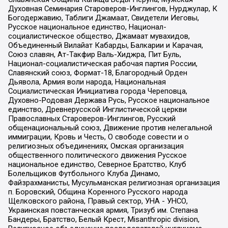
Духовная Семинария Староверов-Инглингов, Нурджулар, К
Богодержавию, Таблиги Джамаат, Свидетели Иеговы,
Русское национальное единство, Национал-
социалистическое общество, Джамаат мувахидов,
Объединенный Вилайат Кабарды, Балкарии и Карачая,
Союз славян, Ат-Такфир Валь-Хиджра, Пит Буль,
Национал-социалистическая рабочая партия России,
Славянский союз, Формат-18, Благородный Орден
Дьявола, Армия воли народа, Национальная
Социалистическая Инициатива города Череповца,
Духовно-Родовая Держава Русь, Русское национальное
единство, Древнерусской Инглистической церкви
Православных Староверов-Инглингов, Русский
общенациональный союз, Движение против нелегальной
иммиграции, Кровь и Честь, О свободе совести и о
религиозных объединениях, Омская организация
общественного политического движения Русское
национальное единство, Северное Братство, Клуб
Болельщиков Футбольного Клуба Динамо,
Файзрахманисты, Мусульманская религиозная организация
п. Боровский, Община Коренного Русского народа
Щелковского района, Правый сектор, УНА - УНСО,
Украинская повстанческая армия, Тризуб им. Степана
Бандеры, Братство, Белый Крест, Misanthropic division,