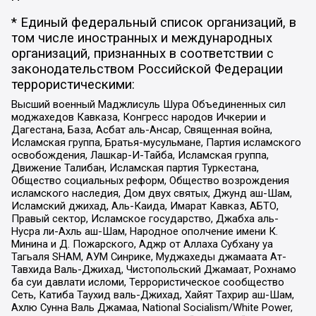
* Единый федеральный список организаций, в
том числе иностранных и международных
организаций, признанных в соответствии с
законодательством Российской Федерации
террористическими:
Высший военный Маджлисуль Шура Объединенных сил
моджахедов Кавказа, Конгресс народов Ичкерии и
Дагестана, База, Асбат аль-Ансар, Священная война,
Исламская группа, Братья-мусульмане, Партия исламского
освобождения, Лашкар-И-Тайба, Исламская группа,
Движение Талибан, Исламская партия Туркестана,
Общество социальных реформ, Общество возрождения
исламского наследия, Дом двух святых, Джунд аш-Шам,
Исламский джихад, Аль-Каида, Имарат Кавказ, АБТО,
Правый сектор, Исламское государство, Джабха аль-
Нусра ли-Ахль аш-Шам, Народное ополчение имени К.
Минина и Д. Пожарского, Аджр от Аллаха Субхану уа
Тагьаля SHAM, АУМ Синрике, Муджахеды джамаата Ат-
Тавхида Валь-Джихад, Чистопольский Джамаат, Рохнамо
ба суи давлати исломи, Террористическое сообщество
Сеть, Катиба Таухид валь-Джихад, Хайят Тахрир аш-Шам,
Ахлю Сунна Валь Джамаа, National Socialism/White Power,