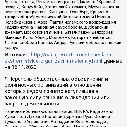
Артподготовка, Религиозная группа “Джамаат “Красный
пахарь”, Колумбайн, Хатлонский джамаат, Мусульманская
религиозная группа п. Кушкуль г. Оренбург, Крымско-
татарский добровольческий батальон имени Номана
Челебиджихана, Азов, Партия исламского возрождения
Таджикистана, Народная самооборона, Дуббайский
джамаат, московская ячейка, Батал-Хаджи Белхороев,
Маньяки Культ Убийц, Молодёжь Которая Улыбается,
Легион Свобода России, Айдар, Русский добровольческий
корпус
Источник:
http://nac.gov.ru/terroristicheskie-i-
ekstremistskie-organizacii-i-materialy.html
данные
на
16.11.2023
* Перечень общественных объединений и
религиозных организаций в отношении
которых судом принято вступившее в
законную силу решение о ликвидации или
запрете деятельности:
Национал-большевистская партия, ВЕК РА, Рада земли
Кубанской Духовно Родовой Державы Русь, Община
Духовного Управления Асгардской Веси Беловодья,
Славянская Община Капища Веды Перуна, Мужская