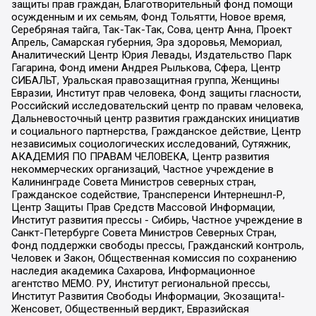
защиты прав граждан, Благотворительный фонд помощи
осужденным и их семьям, Фонд Тольятти, Новое время,
Серебряная тайга, Так-Так-Так, Сова, центр Анна, Проект
Апрель, Самарская губерния, Эра здоровья, Мемориал,
Аналитический Центр Юрия Левады, Издательство Парк
Гагарина, Фонд имени Андрея Рылькова, Сфера, Центр
СИБАЛЬТ, Уральская правозащитная группа, Женщины
Евразии, Институт прав человека, Фонд защиты гласности,
Российский исследовательский центр по правам человека,
Дальневосточный центр развития гражданских инициатив
и социального партнерства, Гражданское действие, Центр
независимых социологических исследований, Сутяжник,
АКАДЕМИЯ ПО ПРАВАМ ЧЕЛОВЕКА, Центр развития
некоммерческих организаций, Частное учреждение в
Калининграде Совета Министров северных стран,
Гражданское содействие, Трансперенси Интернешнл-Р,
Центр Защиты Прав Средств Массовой Информации,
Институт развития прессы - Сибирь, Частное учреждение в
Санкт-Петербурге Совета Министров Северных Стран,
Фонд поддержки свободы прессы, Гражданский контроль,
Человек и Закон, Общественная комиссия по сохранению
наследия академика Сахарова, Информационное
агентство МЕМО. РУ, Институт региональной прессы,
Институт Развития Свободы Информации, Экозащита!-
Женсовет, Общественный вердикт, Евразийская