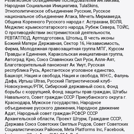
Религиозное объединение последователей инглиизма,
Народная Социальная Инициатива, TulaSkins,
Этнополитическое объединение Русские, Русское
национальное объединение Атака, Мечеть Мирмамеда,
Община Коренного Русского народа г. Астрахани, ВОЛЯ,
Меджлис крымскотатарского народа, Рубеж Севера, ТОЙС,
О противодействии экстремистской деятельности,
РЕВТАТПОД, Артподготовка, Штольц, В честь иконы
Божией Матери Державная, Сектор 16, Независимость,
Фирма, Молодежная правозащитная группа МПГ, Курсом
Правды и Единения, Каракольская инициативная группа,
Автоград Крю, Союз Славянских Сил Руси, Алля-Аят,
Благотворительный пансионат Ак Умут, Русская
республика Русь, Арестантское уголовное единство,
Башкорт, Нация и свобода, Нация и свобода, W.H.С., Фалунь
Дафа, Иртыш Ultras, Русский Патриотический клуб-
Новокузнецк/РПК, Сибирский державный союз, Фонд
борьбы с коррупцией, Фонд защиты прав граждан, Штабы
Навального, Совет граждан СССР Прикубанского округа г.
Краснодара, Мужское государство, Народное
объединение русского движения, Народное движение
Адат, Народный совет граждан РСФСР СССР
Архангельской области, Проект Штурм, Граждане СССР,
Держава Союз Советских Светлых Родов, Совет Советских
Социалистических Районов, Meta Platforms Inc, Facebook,