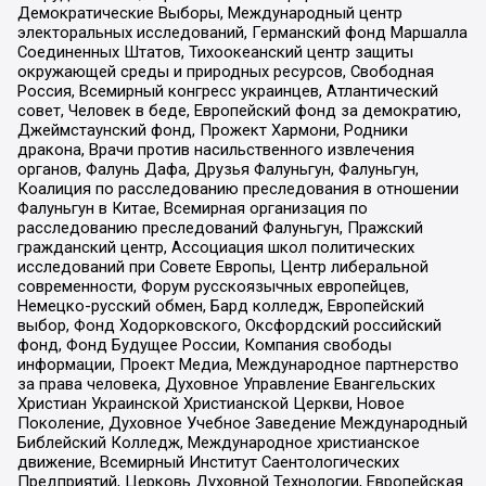
Демократические Выборы, Международный центр
электоральных исследований, Германский фонд Маршалла
Соединенных Штатов, Тихоокеанский центр защиты
окружающей среды и природных ресурсов, Свободная
Россия, Всемирный конгресс украинцев, Атлантический
совет, Человек в беде, Европейский фонд за демократию,
Джеймстаунский фонд, Прожект Хармони, Родники
дракона, Врачи против насильственного извлечения
органов, Фалунь Дафа, Друзья Фалуньгун, Фалуньгун,
Коалиция по расследованию преследования в отношении
Фалуньгун в Китае, Всемирная организация по
расследованию преследований Фалуньгун, Пражский
гражданский центр, Ассоциация школ политических
исследований при Совете Европы, Центр либеральной
современности, Форум русскоязычных европейцев,
Немецко-русский обмен, Бард колледж, Европейский
выбор, Фонд Ходорковского, Оксфордский российский
фонд, Фонд Будущее России, Компания свободы
информации, Проект Медиа, Международное партнерство
за права человека, Духовное Управление Евангельских
Христиан Украинской Христианской Церкви, Новое
Поколение, Духовное Учебное Заведение Международный
Библейский Колледж, Международное христианское
движение, Всемирный Институт Саентологических
Предприятий, Церковь Духовной Технологии, Европейская