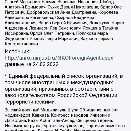
Сергей Маркович, Бахмин Вячеслав Иванович, Шабад
Анатолий Ефимович, Сухих Дарья Николаевна, Орлов Олег
Петрович, Добровольская Анна Дмитриевна, Королева
Александра Евгеньевна, Смирнов Владимир
Александрович, Вицин Сергей Ефимович, Золотухин Борис
Андреевич, Левинсон Лев Семенович, Локшина Татьяна
Иосифовна, Орлов Олег Петрович, Полякова Мара
Федоровна, Резник Генри Маркович, Захаров Герман
Константинович
Источник:
http://unro.minjust.ru/NKOForeignAgent.aspx
данные на
24.03.2022
* Единый федеральный список организаций, в
том числе иностранных и международных
организаций, признанных в соответствии с
законодательством Российской Федерации
террористическими:
Высший военный Маджлисуль Шура Объединенных сил
моджахедов Кавказа, Конгресс народов Ичкерии и
Дагестана, База, Асбат аль-Ансар, Священная война,
Исламская группа, Братья-мусульмане, Партия исламского
освобождения, Лашкар-И-Тайба, Исламская группа,