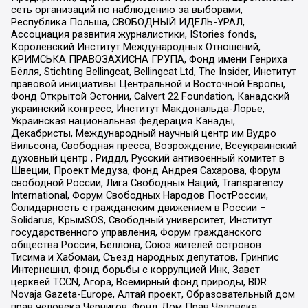
сеть организаций по наблюдению за выборами,
Республика Польша, СВОБОДНЫЙ ИДЕЛЬ-УРАЛ,
Ассоциация развития журналистики, IStories fonds,
Королевский Институт Международных Отношений,
КРИМСЬКА ПРАВОЗАХИСНА ГРУПА, Фонд имени Генриха
Бёлля, Stichting Bellingcat, Bellingcat Ltd, The Insider, Институт
правовой инициативы Центральной и Восточной Европы,
Фонд Открытой Эстонии, Calvert 22 Foundation, Канадский
украинский конгресс, Институт Макдональда-Лорье,
Украинская национальная федерация Канады,
Декабристы, Международный научный центр им Вудро
Вильсона, Свободная пресса, Возрождение, Всеукраинский
духовный центр , Риддл, Русский антивоенный комитет в
Швеции, Проект Медуза, Фонд Андрея Сахарова, Форум
свободной России, Лига Свободных Наций, Transparеncy
International, Форум Свободных Народов ПостРоссии,
Солидарность с гражданским движением в России –
Solidarus, КрымSOS, Свободный университет, Институт
государственного управления, Форум гражданского
общества Россия, Беллона, Союз жителей островов
Тисима и Хабомаи, Съезд народных депутатов, Гринпис
Интернешнл, Фонд борьбы с коррупцией Инк, Завет
церквей TCCN, Агора, Всемирный фонд природы, BDR
Novaja Gazeta-Europe, Алтай проект, Образовательный дом
прав человека Чернигов, Фонд Дом Прав Человека,