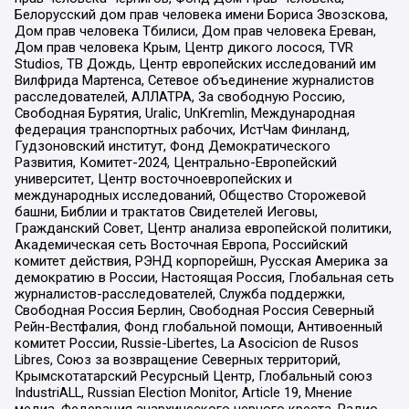
Белорусский дом прав человека имени Бориса Звозскова,
Дом прав человека Тбилиси, Дом прав человека Ереван,
Дом прав человека Крым, Центр дикого лосося, TVR
Studios, ТВ Дождь, Центр европейских исследований им
Вилфрида Мартенса, Сетевое объединение журналистов
расследователей, АЛЛАТРА, За свободную Россию,
Свободная Бурятия, Uralic, UnKremlin, Международная
федерация транспортных рабочих, ИстЧам Финланд,
Гудзоновский институт, Фонд Демократического
Развития, Комитет-2024, Центрально-Европейский
университет, Центр восточноевропейских и
международных исследований, Общество Сторожевой
башни, Библии и трактатов Свидетелей Иеговы,
Гражданский Совет, Центр анализа европейской политики,
Академическая сеть Восточная Европа, Российский
комитет действия, РЭНД корпорейшн, Русская Америка за
демократию в России, Настоящая Россия, Глобальная сеть
журналистов-расследователей, Служба поддержки,
Свободная Россия Берлин, Свободная Россия Северный
Рейн-Вестфалия, Фонд глобальной помощи, Антивоенный
комитет России, Russie-Libertes, La Asocicion de Rusos
Libres, Союз за возвращение Северных территорий,
Крымскотатарский Ресурсный Центр, Глобальный союз
IndustriALL, Russian Election Monitor, Article 19, Мнение