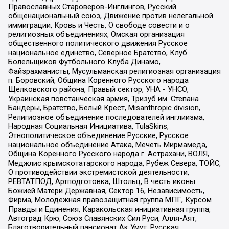
Православных Староверов-Инглингов, Русский
общенациональный союз, Движение против нелегальной
иммиграции, Кровь и Честь, О свободе совести и о
религиозных объединениях, Омская организация
общественного политического движения Русское
национальное единство, Северное Братство, Клуб
Болельщиков Футбольного Клуба Динамо,
Файзрахманисты, Мусульманская религиозная организация
п. Боровский, Община Коренного Русского народа
Щелковского района, Правый сектор, УНА - УНСО,
Украинская повстанческая армия, Тризуб им. Степана
Бандеры, Братство, Белый Крест, Misanthropic division,
Религиозное объединение последователей инглиизма,
Народная Социальная Инициатива, TulaSkins,
Этнополитическое объединение Русские, Русское
национальное объединение Атака, Мечеть Мирмамеда,
Община Коренного Русского народа г. Астрахани, ВОЛЯ,
Меджлис крымскотатарского народа, Рубеж Севера, ТОЙС,
О противодействии экстремистской деятельности,
РЕВТАТПОД, Артподготовка, Штольц, В честь иконы
Божией Матери Державная, Сектор 16, Независимость,
Фирма, Молодежная правозащитная группа МПГ, Курсом
Правды и Единения, Каракольская инициативная группа,
Автоград Крю, Союз Славянских Сил Руси, Алля-Аят,
Благотворительный пансионат Ак Умут, Русская