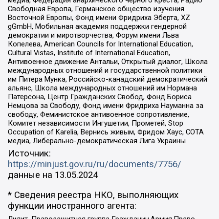
медиа, Федерация анархического черного креста, Радио
Свободная Европа, Германское общество изучения
Восточной Европы, Фонд имени Фридриха Эберта, XZ
gGmbH, Мобильная академия поддержки гендерной
демократии и миротворчества, Форум имени Льва
Копелева, American Councils for International Education,
Cultural Vistas, Institute of International Education,
Антивоенное движение Антальи, Открытый диалог, Школа
международных отношений и государственной политики
им Питера Мунка, Российско-канадский демократический
альянс, Школа международных отношений им Нормана
Патерсона, Центр Гражданских Свобод, Фонд Бориса
Немцова за Свободу, Фонд имени Фридриха Науманна за
свободу, Феминистское антивоенное сопротивление,
Комитет независимости Ингушетии, Прометей, Stop
Occupation of Karelia, Вернись живым, Фридом Хаус, СОТА
медиа, Либерально-демократическая Лига Украины
Источник:
https://minjust.gov.ru/ru/documents/7756/
данные на
13.05.2024
* Сведения реестра НКО, выполняющих
функции иностранного агента: