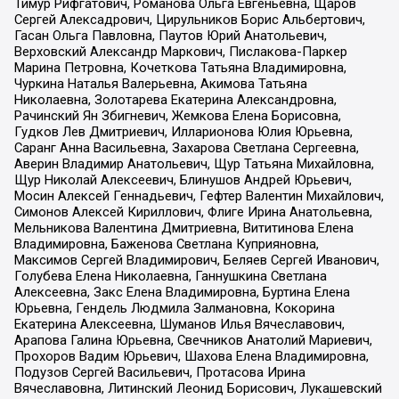
Тимур Рифгатович, Романова Ольга Евгеньевна, Щаров
Сергей Алексадрович, Цирульников Борис Альбертович,
Гасан Ольга Павловна, Паутов Юрий Анатольевич,
Верховский Александр Маркович, Пислакова-Паркер
Марина Петровна, Кочеткова Татьяна Владимировна,
Чуркина Наталья Валерьевна, Акимова Татьяна
Николаевна, Золотарева Екатерина Александровна,
Рачинский Ян Збигневич, Жемкова Елена Борисовна,
Гудков Лев Дмитриевич, Илларионова Юлия Юрьевна,
Саранг Анна Васильевна, Захарова Светлана Сергеевна,
Аверин Владимир Анатольевич, Щур Татьяна Михайловна,
Щур Николай Алексеевич, Блинушов Андрей Юрьевич,
Мосин Алексей Геннадьевич, Гефтер Валентин Михайлович,
Симонов Алексей Кириллович, Флиге Ирина Анатольевна,
Мельникова Валентина Дмитриевна, Вититинова Елена
Владимировна, Баженова Светлана Куприяновна,
Максимов Сергей Владимирович, Беляев Сергей Иванович,
Голубева Елена Николаевна, Ганнушкина Светлана
Алексеевна, Закс Елена Владимировна, Буртина Елена
Юрьевна, Гендель Людмила Залмановна, Кокорина
Екатерина Алексеевна, Шуманов Илья Вячеславович,
Арапова Галина Юрьевна, Свечников Анатолий Мариевич,
Прохоров Вадим Юрьевич, Шахова Елена Владимировна,
Подузов Сергей Васильевич, Протасова Ирина
Вячеславовна, Литинский Леонид Борисович, Лукашевский