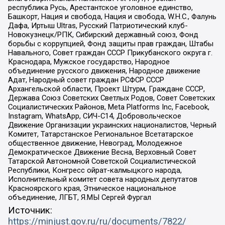
республика Русь, Арестантское уголовное единство,
Башкорт, Нация и свобода, Нация и свобода, W.H.С., Фалунь
Дафа, Иртыш Ultras, Русский Патриотический клуб-
Новокузнецк/РПК, Сибирский державный союз, Фонд
борьбы с коррупцией, Фонд защиты прав граждан, Штабы
Навального, Совет граждан СССР Прикубанского округа г.
Краснодара, Мужское государство, Народное
объединение русского движения, Народное движение
Адат, Народный совет граждан РСФСР СССР
Архангельской области, Проект Штурм, Граждане СССР,
Держава Союз Советских Светлых Родов, Совет Советских
Социалистических Районов, Meta Platforms Inc, Facebook,
Instagram, WhatsApp, СИЧ-С14, Добровольческое
Движение Организации украинских националистов, Черный
Комитет, Татарстанское Региональное Всетатарское
общественное движение, Невоград, Молодежное
Демократическое Движение Весна, Верховный Совет
Татарской Автономной Советской Социалистической
Республики, Конгресс ойрат-калмыцкого народа,
Исполнительный комитет совета народных депутатов
Красноярского края, Этническое национальное
объединение, ЛГБТ, Я.МЫ Сергей Фургал
Источник:
https://minjust.gov.ru/ru/documents/7822/