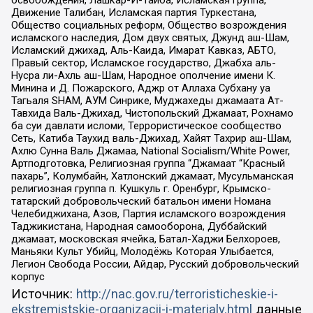
Движение Талибан, Исламская партия Туркестана,
Общество социальных реформ, Общество возрождения
исламского наследия, Дом двух святых, Джунд аш-Шам,
Исламский джихад, Аль-Каида, Имарат Кавказ, АБТО,
Правый сектор, Исламское государство, Джабха аль-
Нусра ли-Ахль аш-Шам, Народное ополчение имени К.
Минина и Д. Пожарского, Аджр от Аллаха Субхану уа
Тагьаля SHAM, АУМ Синрике, Муджахеды джамаата Ат-
Тавхида Валь-Джихад, Чистопольский Джамаат, Рохнамо
ба суи давлати исломи, Террористическое сообщество
Сеть, Катиба Таухид валь-Джихад, Хайят Тахрир аш-Шам,
Ахлю Сунна Валь Джамаа, National Socialism/White Power,
Артподготовка, Религиозная группа “Джамаат “Красный
пахарь”, Колумбайн, Хатлонский джамаат, Мусульманская
религиозная группа п. Кушкуль г. Оренбург, Крымско-
татарский добровольческий батальон имени Номана
Челебиджихана, Азов, Партия исламского возрождения
Таджикистана, Народная самооборона, Дуббайский
джамаат, московская ячейка, Батал-Хаджи Белхороев,
Маньяки Культ Убийц, Молодёжь Которая Улыбается,
Легион Свобода России, Айдар, Русский добровольческий
корпус
Источник:
http://nac.gov.ru/terroristicheskie-i-
ekstremistskie-organizacii-i-materialy.html
данные