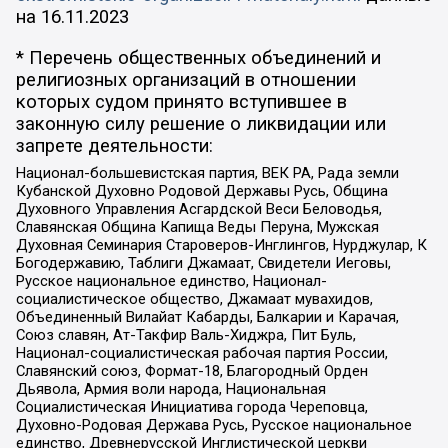
на
16.11.2023
* Перечень общественных объединений и
религиозных организаций в отношении
которых судом принято вступившее в
законную силу решение о ликвидации или
запрете деятельности:
Национал-большевистская партия, ВЕК РА, Рада земли
Кубанской Духовно Родовой Державы Русь, Община
Духовного Управления Асгардской Веси Беловодья,
Славянская Община Капища Веды Перуна, Мужская
Духовная Семинария Староверов-Инглингов, Нурджулар, К
Богодержавию, Таблиги Джамаат, Свидетели Иеговы,
Русское национальное единство, Национал-
социалистическое общество, Джамаат мувахидов,
Объединенный Вилайат Кабарды, Балкарии и Карачая,
Союз славян, Ат-Такфир Валь-Хиджра, Пит Буль,
Национал-социалистическая рабочая партия России,
Славянский союз, Формат-18, Благородный Орден
Дьявола, Армия воли народа, Национальная
Социалистическая Инициатива города Череповца,
Духовно-Родовая Держава Русь, Русское национальное
единство, Древнерусской Инглистической церкви