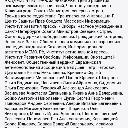
АКАДЕМИЯ ПО ПРАВАМ ЧЕЛОВЕКА, Центр развития
некоммерческих организаций, Частное учреждение в
Калининграде Совета Министров северных стран,
Гражданское содействие, Трансперенси Интернешнл-Р,
Центр Защиты Прав Средств Массовой Информации,
Институт развития прессы - Сибирь, Частное учреждение в
Санкт-Петербурге Совета Министров Северных Стран,
Фонд поддержки свободы прессы, Гражданский контроль,
Человек и Закон, Общественная комиссия по сохранению
наследия академика Сахарова, Информационное
агентство МЕМО. РУ, Институт региональной прессы,
Институт Развития Свободы Информации, Экозащита!-
Женсовет, Общественный вердикт, Евразийская
антимонопольная ассоциация, Бедушев Петр Петрович,
Дзугкоева Регина Николаевна, Кривенко Сергей
Владимирович, Милославский Павел Юрьевич, Шнырова
Ольга Вадимовна, Чанышева Лилия Айратовна, Сидорович
Ольга Борисовна, Туровский Александр Алексеевич,
Васильева Анастасия Евгеньевна, Ривина Анна Валерьевна,
Бойко Анатолий Николаевич, Дугин Сергей Георгиевич,
Пивоваров Андрей Сергеевич, Аверин Виталий Евгеньевич,
Барахоев Магомед Бекханович, Шарипков Олег
Викторович, Мошель Ирина Ароновна, Шведов Григорий
Сергеевич, Пономарев Лев Александрович, Каргалицкий
Борис Юльевич, Созаев Валерий Валерьевич, Исламов