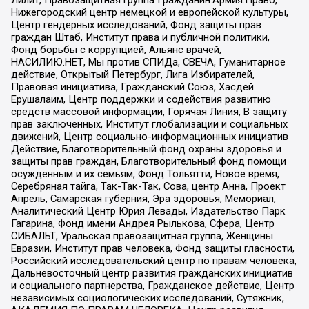
Лилит, Правозащитная группа Гражданин.Армия.Право,
Нижегородский центр немецкой и европейской культуры,
Центр гендерных исследований, Фонд защиты прав
граждан Штаб, Институт права и публичной политики,
Фонд борьбы с коррупцией, Альянс врачей,
НАСИЛИЮ.НЕТ, Мы против СПИДа, СВЕЧА, Гуманитарное
действие, Открытый Петербург, Лига Избирателей,
Правовая инициатива, Гражданский Союз, Хасдей
Ерушалаим, Центр поддержки и содействия развитию
средств массовой информации, Горячая Линия, В защиту
прав заключенных, Институт глобализации и социальных
движений, Центр социально-информационных инициатив
Действие, Благотворительный фонд охраны здоровья и
защиты прав граждан, Благотворительный фонд помощи
осужденным и их семьям, Фонд Тольятти, Новое время,
Серебряная тайга, Так-Так-Так, Сова, центр Анна, Проект
Апрель, Самарская губерния, Эра здоровья, Мемориал,
Аналитический Центр Юрия Левады, Издательство Парк
Гагарина, Фонд имени Андрея Рылькова, Сфера, Центр
СИБАЛЬТ, Уральская правозащитная группа, Женщины
Евразии, Институт прав человека, Фонд защиты гласности,
Российский исследовательский центр по правам человека,
Дальневосточный центр развития гражданских инициатив
и социального партнерства, Гражданское действие, Центр
независимых социологических исследований, Сутяжник,