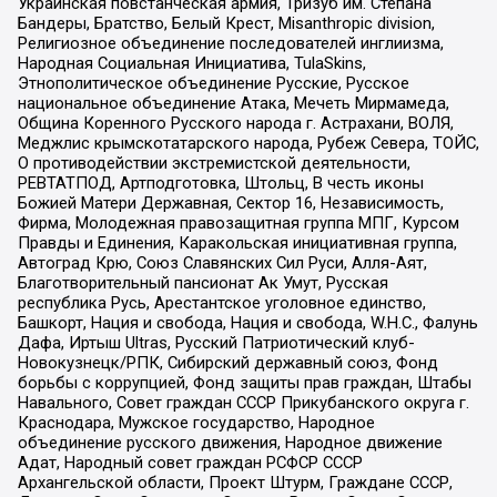
Украинская повстанческая армия, Тризуб им. Степана
Бандеры, Братство, Белый Крест, Misanthropic division,
Религиозное объединение последователей инглиизма,
Народная Социальная Инициатива, TulaSkins,
Этнополитическое объединение Русские, Русское
национальное объединение Атака, Мечеть Мирмамеда,
Община Коренного Русского народа г. Астрахани, ВОЛЯ,
Меджлис крымскотатарского народа, Рубеж Севера, ТОЙС,
О противодействии экстремистской деятельности,
РЕВТАТПОД, Артподготовка, Штольц, В честь иконы
Божией Матери Державная, Сектор 16, Независимость,
Фирма, Молодежная правозащитная группа МПГ, Курсом
Правды и Единения, Каракольская инициативная группа,
Автоград Крю, Союз Славянских Сил Руси, Алля-Аят,
Благотворительный пансионат Ак Умут, Русская
республика Русь, Арестантское уголовное единство,
Башкорт, Нация и свобода, Нация и свобода, W.H.С., Фалунь
Дафа, Иртыш Ultras, Русский Патриотический клуб-
Новокузнецк/РПК, Сибирский державный союз, Фонд
борьбы с коррупцией, Фонд защиты прав граждан, Штабы
Навального, Совет граждан СССР Прикубанского округа г.
Краснодара, Мужское государство, Народное
объединение русского движения, Народное движение
Адат, Народный совет граждан РСФСР СССР
Архангельской области, Проект Штурм, Граждане СССР,