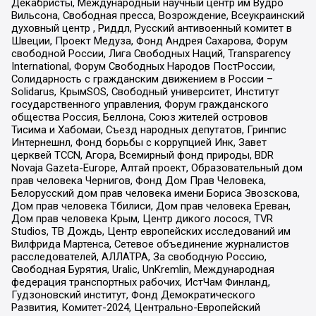
Декабристы, Международный научный центр им Вудро
Вильсона, Свободная пресса, Возрождение, Всеукраинский
духовный центр , Риддл, Русский антивоенный комитет в
Швеции, Проект Медуза, Фонд Андрея Сахарова, Форум
свободной России, Лига Свободных Наций, Transparеncy
International, Форум Свободных Народов ПостРоссии,
Солидарность с гражданским движением в России –
Solidarus, КрымSOS, Свободный университет, Институт
государственного управления, Форум гражданского
общества Россия, Беллона, Союз жителей островов
Тисима и Хабомаи, Съезд народных депутатов, Гринпис
Интернешнл, Фонд борьбы с коррупцией Инк, Завет
церквей TCCN, Агора, Всемирный фонд природы, BDR
Novaja Gazeta-Europe, Алтай проект, Образовательный дом
прав человека Чернигов, Фонд Дом Прав Человека,
Белорусский дом прав человека имени Бориса Звозскова,
Дом прав человека Тбилиси, Дом прав человека Ереван,
Дом прав человека Крым, Центр дикого лосося, TVR
Studios, ТВ Дождь, Центр европейских исследований им
Вилфрида Мартенса, Сетевое объединение журналистов
расследователей, АЛЛАТРА, За свободную Россию,
Свободная Бурятия, Uralic, UnKremlin, Международная
федерация транспортных рабочих, ИстЧам Финланд,
Гудзоновский институт, Фонд Демократического
Развития, Комитет-2024, Центрально-Европейский