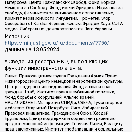
Патерсона, Центр Гражданских Свобод, Фонд Бориса
Немцова за Свободу, Фонд имени Фридриха Науманна за
свободу, Феминистское антивоенное сопротивление,
Комитет независимости Ингушетии, Прометей, Stop
Occupation of Karelia, Вернись живым, Фридом Хаус, СОТА
медиа, Либерально-демократическая Лига Украины
Источник:
https://minjust.gov.ru/ru/documents/7756/
данные на
13.05.2024
* Сведения реестра НКО, выполняющих
функции иностранного агента:
Лилит, Правозащитная группа Гражданин.Армия.Право,
Нижегородский центр немецкой и европейской культуры,
Центр гендерных исследований, Фонд защиты прав
граждан Штаб, Институт права и публичной политики,
Фонд борьбы с коррупцией, Альянс врачей,
НАСИЛИЮ.НЕТ, Мы против СПИДа, СВЕЧА, Гуманитарное
действие, Открытый Петербург, Лига Избирателей,
Правовая инициатива, Гражданский Союз, Хасдей
Ерушалаим, Центр поддержки и содействия развитию
средств массовой информации, Горячая Линия, В защиту
прав заключенных, Институт глобализации и социальных