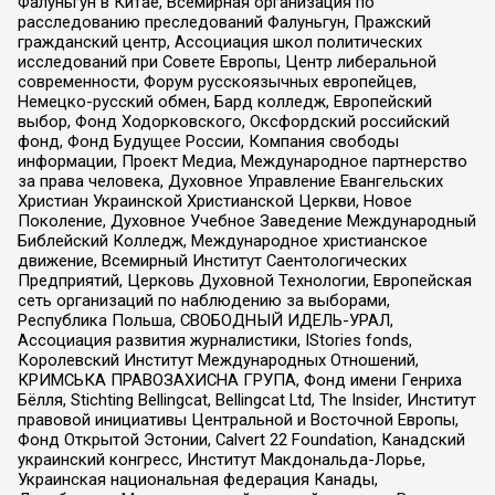
Фалуньгун в Китае, Всемирная организация по
расследованию преследований Фалуньгун, Пражский
гражданский центр, Ассоциация школ политических
исследований при Совете Европы, Центр либеральной
современности, Форум русскоязычных европейцев,
Немецко-русский обмен, Бард колледж, Европейский
выбор, Фонд Ходорковского, Оксфордский российский
фонд, Фонд Будущее России, Компания свободы
информации, Проект Медиа, Международное партнерство
за права человека, Духовное Управление Евангельских
Христиан Украинской Христианской Церкви, Новое
Поколение, Духовное Учебное Заведение Международный
Библейский Колледж, Международное христианское
движение, Всемирный Институт Саентологических
Предприятий, Церковь Духовной Технологии, Европейская
сеть организаций по наблюдению за выборами,
Республика Польша, СВОБОДНЫЙ ИДЕЛЬ-УРАЛ,
Ассоциация развития журналистики, IStories fonds,
Королевский Институт Международных Отношений,
КРИМСЬКА ПРАВОЗАХИСНА ГРУПА, Фонд имени Генриха
Бёлля, Stichting Bellingcat, Bellingcat Ltd, The Insider, Институт
правовой инициативы Центральной и Восточной Европы,
Фонд Открытой Эстонии, Calvert 22 Foundation, Канадский
украинский конгресс, Институт Макдональда-Лорье,
Украинская национальная федерация Канады,