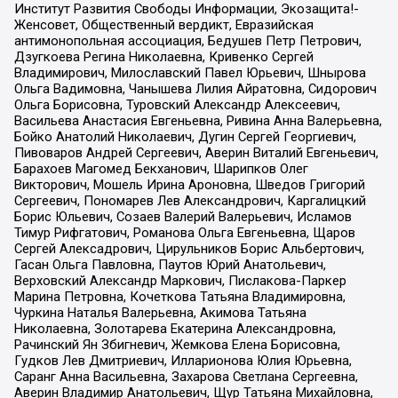
Институт Развития Свободы Информации, Экозащита!-
Женсовет, Общественный вердикт, Евразийская
антимонопольная ассоциация, Бедушев Петр Петрович,
Дзугкоева Регина Николаевна, Кривенко Сергей
Владимирович, Милославский Павел Юрьевич, Шнырова
Ольга Вадимовна, Чанышева Лилия Айратовна, Сидорович
Ольга Борисовна, Туровский Александр Алексеевич,
Васильева Анастасия Евгеньевна, Ривина Анна Валерьевна,
Бойко Анатолий Николаевич, Дугин Сергей Георгиевич,
Пивоваров Андрей Сергеевич, Аверин Виталий Евгеньевич,
Барахоев Магомед Бекханович, Шарипков Олег
Викторович, Мошель Ирина Ароновна, Шведов Григорий
Сергеевич, Пономарев Лев Александрович, Каргалицкий
Борис Юльевич, Созаев Валерий Валерьевич, Исламов
Тимур Рифгатович, Романова Ольга Евгеньевна, Щаров
Сергей Алексадрович, Цирульников Борис Альбертович,
Гасан Ольга Павловна, Паутов Юрий Анатольевич,
Верховский Александр Маркович, Пислакова-Паркер
Марина Петровна, Кочеткова Татьяна Владимировна,
Чуркина Наталья Валерьевна, Акимова Татьяна
Николаевна, Золотарева Екатерина Александровна,
Рачинский Ян Збигневич, Жемкова Елена Борисовна,
Гудков Лев Дмитриевич, Илларионова Юлия Юрьевна,
Саранг Анна Васильевна, Захарова Светлана Сергеевна,
Аверин Владимир Анатольевич, Щур Татьяна Михайловна,