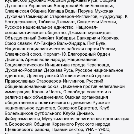
Кубанской Духовно Родовой Державы Русь, Община
Духовного Управления Асгардской Веси Беловодья,
Славянская Община Капища Веды Перуна, Мужская
Духовная Семинария Староверов-Инглингов, Нурджулар, К
Богодержавию, Таблиги Джамаат, Свидетели Иеговы,
Русское национальное единство, Национал-
социалистическое общество, Джамаат мувахидов,
Объединенный Вилайат Кабарды, Балкарии и Карачая,
Союз славян, Ат-Такфир Валь-Хиджра, Пит Буль,
Национал-социалистическая рабочая партия России,
Славянский союз, Формат-18, Благородный Орден
Дьявола, Армия воли народа, Национальная
Социалистическая Инициатива города Череповца,
Духовно-Родовая Держава Русь, Русское национальное
единство, Древнерусской Инглистической церкви
Православных Староверов-Инглингов, Русский
общенациональный союз, Движение против нелегальной
иммиграции, Кровь и Честь, О свободе совести и о
религиозных объединениях, Омская организация
общественного политического движения Русское
национальное единство, Северное Братство, Клуб
Болельщиков Футбольного Клуба Динамо,
Файзрахманисты, Мусульманская религиозная организация
п. Боровский, Община Коренного Русского народа
Щелковского района, Правый сектор, УНА - УНСО,