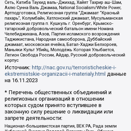
Сеть, Катиба Таухид валь-Джихад, Хайят Тахрир аш-Шам,
Ахлю Сунна Валь Джамаа, National Socialism/White Power,
Артподготовка, Религиозная группа “Джамаат “Красный
пахарь”, Колумбайн, Хатлонский джамаат, Мусульманская
религиозная группа п. Кушкуль г. Оренбург, Крымско-
татарский добровольческий батальон имени Номана
Челебиджихана, Азов, Партия исламского возрождения
Таджикистана, Народная самооборона, Дуббайский
джамаат, московская ячейка, Батал-Хаджи Белхороев,
Маньяки Культ Убийц, Молодёжь Которая Улыбается,
Легион Свобода России, Айдар, Русский добровольческий
корпус
Источник:
http://nac.gov.ru/terroristicheskie-i-
ekstremistskie-organizacii-i-materialy.html
данные
на
16.11.2023
* Перечень общественных объединений и
религиозных организаций в отношении
которых судом принято вступившее в
законную силу решение о ликвидации или
запрете деятельности:
Национал-большевистская партия, ВЕК РА, Рада земли