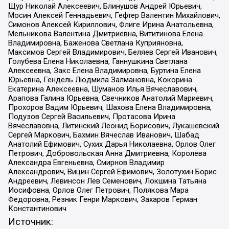
Щур Николай Алексеевич, Блинушов Андрей Юрьевич,
Мосин Алексей Геннадьевич, Гефтер Валентин Михайлович,
Симонов Алексей Кириллович, Флиге Ирина Анатольевна,
Мельникова Валентина Дмитриевна, Вититинова Елена
Владимировна, Баженова Светлана Куприяновна,
Максимов Сергей Владимирович, Беляев Сергей Иванович,
Голубева Елена Николаевна, Ганнушкина Светлана
Алексеевна, Закс Елена Владимировна, Буртина Елена
Юрьевна, Гендель Людмила Залмановна, Кокорина
Екатерина Алексеевна, Шуманов Илья Вячеславович,
Арапова Галина Юрьевна, Свечников Анатолий Мариевич,
Прохоров Вадим Юрьевич, Шахова Елена Владимировна,
Подузов Сергей Васильевич, Протасова Ирина
Вячеславовна, Литинский Леонид Борисович, Лукашевский
Сергей Маркович, Бахмин Вячеслав Иванович, Шабад
Анатолий Ефимович, Сухих Дарья Николаевна, Орлов Олег
Петрович, Добровольская Анна Дмитриевна, Королева
Александра Евгеньевна, Смирнов Владимир
Александрович, Вицин Сергей Ефимович, Золотухин Борис
Андреевич, Левинсон Лев Семенович, Локшина Татьяна
Иосифовна, Орлов Олег Петрович, Полякова Мара
Федоровна, Резник Генри Маркович, Захаров Герман
Константинович
Источник: