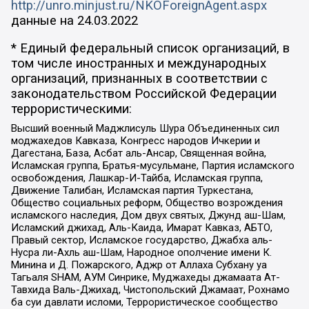
http://unro.minjust.ru/NKOForeignAgent.aspx
данные на
24.03.2022
* Единый федеральный список организаций, в
том числе иностранных и международных
организаций, признанных в соответствии с
законодательством Российской Федерации
террористическими:
Высший военный Маджлисуль Шура Объединенных сил
моджахедов Кавказа, Конгресс народов Ичкерии и
Дагестана, База, Асбат аль-Ансар, Священная война,
Исламская группа, Братья-мусульмане, Партия исламского
освобождения, Лашкар-И-Тайба, Исламская группа,
Движение Талибан, Исламская партия Туркестана,
Общество социальных реформ, Общество возрождения
исламского наследия, Дом двух святых, Джунд аш-Шам,
Исламский джихад, Аль-Каида, Имарат Кавказ, АБТО,
Правый сектор, Исламское государство, Джабха аль-
Нусра ли-Ахль аш-Шам, Народное ополчение имени К.
Минина и Д. Пожарского, Аджр от Аллаха Субхану уа
Тагьаля SHAM, АУМ Синрике, Муджахеды джамаата Ат-
Тавхида Валь-Джихад, Чистопольский Джамаат, Рохнамо
ба суи давлати исломи, Террористическое сообщество