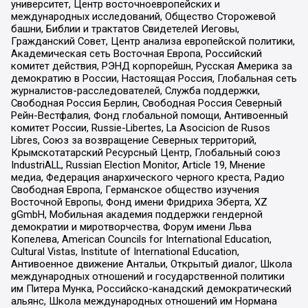
университет, Центр восточноевропейских и
международных исследований, Общество Сторожевой
башни, Библии и трактатов Свидетелей Иеговы,
Гражданский Совет, Центр анализа европейской политики,
Академическая сеть Восточная Европа, Российский
комитет действия, РЭНД корпорейшн, Русская Америка за
демократию в России, Настоящая Россия, Глобальная сеть
журналистов-расследователей, Служба поддержки,
Свободная Россия Берлин, Свободная Россия Северный
Рейн-Вестфалия, Фонд глобальной помощи, Антивоенный
комитет России, Russie-Libertes, La Asocicion de Rusos
Libres, Союз за возвращение Северных территорий,
Крымскотатарский Ресурсный Центр, Глобальный союз
IndustriALL, Russian Election Monitor, Article 19, Мнение
медиа, Федерация анархического черного креста, Радио
Свободная Европа, Германское общество изучения
Восточной Европы, Фонд имени Фридриха Эберта, XZ
gGmbH, Мобильная академия поддержки гендерной
демократии и миротворчества, Форум имени Льва
Копелева, American Councils for International Education,
Cultural Vistas, Institute of International Education,
Антивоенное движение Антальи, Открытый диалог, Школа
международных отношений и государственной политики
им Питера Мунка, Российско-канадский демократический
альянс, Школа международных отношений им Нормана