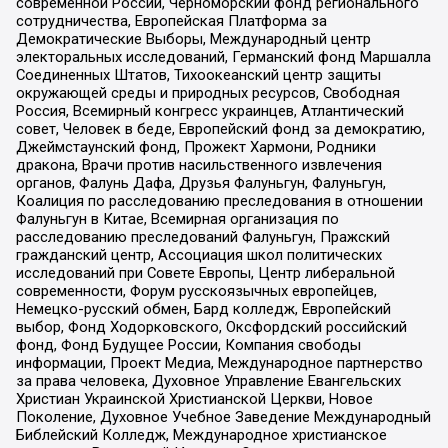
современной России, Черноморский фонд регионального
сотрудничества, Европейская Платформа за
Демократические Выборы, Международный центр
электоральных исследований, Германский фонд Маршалла
Соединенных Штатов, Тихоокеанский центр защиты
окружающей среды и природных ресурсов, Свободная
Россия, Всемирный конгресс украинцев, Атлантический
совет, Человек в беде, Европейский фонд за демократию,
Джеймстаунский фонд, Прожект Хармони, Родники
дракона, Врачи против насильственного извлечения
органов, Фалунь Дафа, Друзья Фалуньгун, Фалуньгун,
Коалиция по расследованию преследования в отношении
Фалуньгун в Китае, Всемирная организация по
расследованию преследований Фалуньгун, Пражский
гражданский центр, Ассоциация школ политических
исследований при Совете Европы, Центр либеральной
современности, Форум русскоязычных европейцев,
Немецко-русский обмен, Бард колледж, Европейский
выбор, Фонд Ходорковского, Оксфордский российский
фонд, Фонд Будущее России, Компания свободы
информации, Проект Медиа, Международное партнерство
за права человека, Духовное Управление Евангельских
Христиан Украинской Христианской Церкви, Новое
Поколение, Духовное Учебное Заведение Международный
Библейский Колледж, Международное христианское