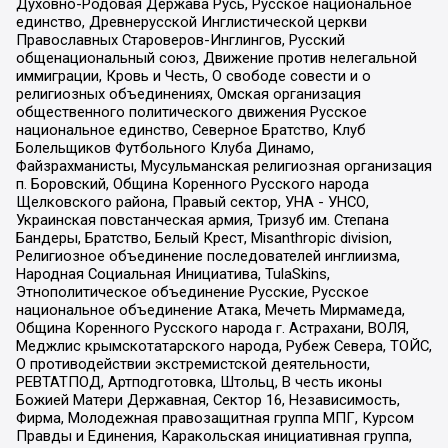
Духовно-Родовая Держава Русь, Русское национальное
единство, Древнерусской Инглистической церкви
Православных Староверов-Инглингов, Русский
общенациональный союз, Движение против нелегальной
иммиграции, Кровь и Честь, О свободе совести и о
религиозных объединениях, Омская организация
общественного политического движения Русское
национальное единство, Северное Братство, Клуб
Болельщиков Футбольного Клуба Динамо,
Файзрахманисты, Мусульманская религиозная организация
п. Боровский, Община Коренного Русского народа
Щелковского района, Правый сектор, УНА - УНСО,
Украинская повстанческая армия, Тризуб им. Степана
Бандеры, Братство, Белый Крест, Misanthropic division,
Религиозное объединение последователей инглиизма,
Народная Социальная Инициатива, TulaSkins,
Этнополитическое объединение Русские, Русское
национальное объединение Атака, Мечеть Мирмамеда,
Община Коренного Русского народа г. Астрахани, ВОЛЯ,
Меджлис крымскотатарского народа, Рубеж Севера, ТОЙС,
О противодействии экстремистской деятельности,
РЕВТАТПОД, Артподготовка, Штольц, В честь иконы
Божией Матери Державная, Сектор 16, Независимость,
Фирма, Молодежная правозащитная группа МПГ, Курсом
Правды и Единения, Каракольская инициативная группа,