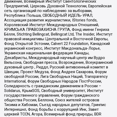
движение, Всемирный Институт Саентологических
Предприятий, Церковь Духовной Технологии, Европейская
сеть организаций по наблюдению за выборами,
Республика Польша, СВОБОДНЫЙ ИДЕЛЬ-УРАЛ,
Ассоциация развития журналистики, IStories fonds,
Королевский Институт Международных Отношений,
КРИМСЬКА ПРАВОЗАХИСНА ГРУПА, Фонд имени Генриха
Бёлля, Stichting Bellingcat, Bellingcat Ltd, The Insider, Институт
правовой инициативы Центральной и Восточной Европы,
Фонд Открытой Эстонии, Calvert 22 Foundation, Канадский
украинский конгресс, Институт Макдональда-Лорье,
Украинская национальная федерация Канады,
Декабристы, Международный научный центр им Вудро
Вильсона, Свободная пресса, Возрождение, Всеукраинский
духовный центр , Риддл, Русский антивоенный комитет в
Швеции, Проект Медуза, Фонд Андрея Сахарова, Форум
свободной России, Лига Свободных Наций, Transparеncy
International, Форум Свободных Народов ПостРоссии,
Солидарность с гражданским движением в России –
Solidarus, КрымSOS, Свободный университет, Институт
государственного управления, Форум гражданского
общества Россия, Беллона, Союз жителей островов
Тисима и Хабомаи, Съезд народных депутатов, Гринпис
Интернешнл, Фонд борьбы с коррупцией Инк, Завет
церквей TCCN, Агора, Всемирный фонд природы, BDR