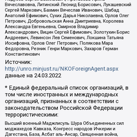
Вячеславовна, Литинский Леонид Борисович, Лукашевский
Сергей Маркович, Бахмин Вячеслав Иванович, Шабад
Анатолий Ефимович, Сухих Дарья Николаевна, Орлов Олег
Петрович, Добровольская Анна Дмитриевна, Королева
Александра Евгеньевна, Смирнов Владимир
Александрович, Вицин Сергей Ефимович, Золотухин Борис
Андреевич, Левинсон Лев Семенович, Локшина Татьяна
Иосифовна, Орлов Олег Петрович, Полякова Мара
Федоровна, Резник Генри Маркович, Захаров Герман
Константинович
Источник:
http://unro.minjust.ru/NKOForeignAgent.aspx
данные на
24.03.2022
* Единый федеральный список организаций, в
том числе иностранных и международных
организаций, признанных в соответствии с
законодательством Российской Федерации
террористическими:
Высший военный Маджлисуль Шура Объединенных сил
моджахедов Кавказа, Конгресс народов Ичкерии и
Дагестана, База, Асбат аль-Ансар, Священная война,