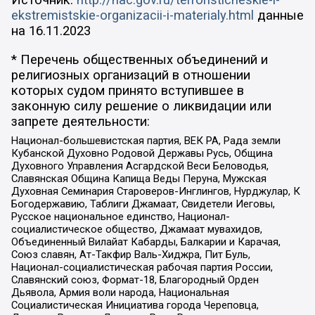
Источник:
http://nac.gov.ru/terroristicheskie-i-
ekstremistskie-organizacii-i-materialy.html
данные
на
16.11.2023
* Перечень общественных объединений и
религиозных организаций в отношении
которых судом принято вступившее в
законную силу решение о ликвидации или
запрете деятельности:
Национал-большевистская партия, ВЕК РА, Рада земли
Кубанской Духовно Родовой Державы Русь, Община
Духовного Управления Асгардской Веси Беловодья,
Славянская Община Капища Веды Перуна, Мужская
Духовная Семинария Староверов-Инглингов, Нурджулар, К
Богодержавию, Таблиги Джамаат, Свидетели Иеговы,
Русское национальное единство, Национал-
социалистическое общество, Джамаат мувахидов,
Объединенный Вилайат Кабарды, Балкарии и Карачая,
Союз славян, Ат-Такфир Валь-Хиджра, Пит Буль,
Национал-социалистическая рабочая партия России,
Славянский союз, Формат-18, Благородный Орден
Дьявола, Армия воли народа, Национальная
Социалистическая Инициатива города Череповца,