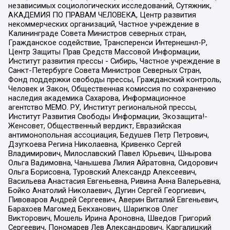
независимых социологических исследований, Сутяжник,
АКАДЕМИЯ ПО ПРАВАМ ЧЕЛОВЕКА, Центр развития
некоммерческих организаций, Частное учреждение в
Калининграде Совета Министров северных стран,
Гражданское содействие, Трансперенси Интернешнл-Р,
Центр Защиты Прав Средств Массовой Информации,
Институт развития прессы - Сибирь, Частное учреждение в
Санкт-Петербурге Совета Министров Северных Стран,
Фонд поддержки свободы прессы, Гражданский контроль,
Человек и Закон, Общественная комиссия по сохранению
наследия академика Сахарова, Информационное
агентство МЕМО. РУ, Институт региональной прессы,
Институт Развития Свободы Информации, Экозащита!-
Женсовет, Общественный вердикт, Евразийская
антимонопольная ассоциация, Бедушев Петр Петрович,
Дзугкоева Регина Николаевна, Кривенко Сергей
Владимирович, Милославский Павел Юрьевич, Шнырова
Ольга Вадимовна, Чанышева Лилия Айратовна, Сидорович
Ольга Борисовна, Туровский Александр Алексеевич,
Васильева Анастасия Евгеньевна, Ривина Анна Валерьевна,
Бойко Анатолий Николаевич, Дугин Сергей Георгиевич,
Пивоваров Андрей Сергеевич, Аверин Виталий Евгеньевич,
Барахоев Магомед Бекханович, Шарипков Олег
Викторович, Мошель Ирина Ароновна, Шведов Григорий
Сергеевич, Пономарев Лев Александрович, Каргалицкий