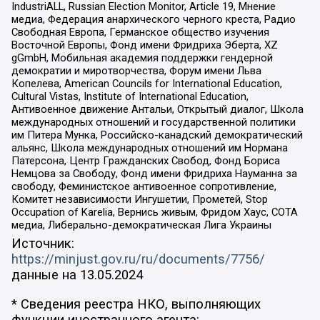
IndustriALL, Russian Election Monitor, Article 19, Мнение
медиа, Федерация анархического черного креста, Радио
Свободная Европа, Германское общество изучения
Восточной Европы, Фонд имени Фридриха Эберта, XZ
gGmbH, Мобильная академия поддержки гендерной
демократии и миротворчества, Форум имени Льва
Копелева, American Councils for International Education,
Cultural Vistas, Institute of International Education,
Антивоенное движение Антальи, Открытый диалог, Школа
международных отношений и государственной политики
им Питера Мунка, Российско-канадский демократический
альянс, Школа международных отношений им Нормана
Патерсона, Центр Гражданских Свобод, Фонд Бориса
Немцова за Свободу, Фонд имени Фридриха Науманна за
свободу, Феминистское антивоенное сопротивление,
Комитет независимости Ингушетии, Прометей, Stop
Occupation of Karelia, Вернись живым, Фридом Хаус, СОТА
медиа, Либерально-демократическая Лига Украины
Источник:
https://minjust.gov.ru/ru/documents/7756/
данные на
13.05.2024
* Сведения реестра НКО, выполняющих
функции иностранного агента: