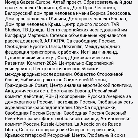
Novaja Gazeta-Europe, Алтай проект, Образовательный дом
прав человека Чернигов, Фонд Дом Прав Человека,
Белорусский дом прав человека имени Бориса Звозскова,
Дом прав человека Тбилиси, Дом прав человека Ереван,
Дом прав человека Крым, Центр дикого лосося, TVR
Studios, ТВ Дождь, Центр европейских исследований им
Вилфрида Мартенса, Сетевое объединение журналистов
расследователей, АЛЛАТРА, За свободную Россию,
Свободная Бурятия, Uralic, UnKremlin, Международная
федерация транспортных рабочих, ИстЧам Финланд,
Гудзоновский институт, Фонд Демократического
Развития, Комитет-2024, Центрально-Европейский
университет, Центр восточноевропейских и
международных исследований, Общество Сторожевой
башни, Библии и трактатов Свидетелей Иеговы,
Гражданский Совет, Центр анализа европейской политики,
Академическая сеть Восточная Европа, Российский
комитет действия, РЭНД корпорейшн, Русская Америка за
демократию в России, Настоящая Россия, Глобальная сеть
журналистов-расследователей, Служба поддержки,
Свободная Россия Берлин, Свободная Россия Северный
Рейн-Вестфалия, Фонд глобальной помощи, Антивоенный
комитет России, Russie-Libertes, La Asocicion de Rusos
Libres, Союз за возвращение Северных территорий,
Крымскотатарский Ресурсный Центр, Глобальный союз