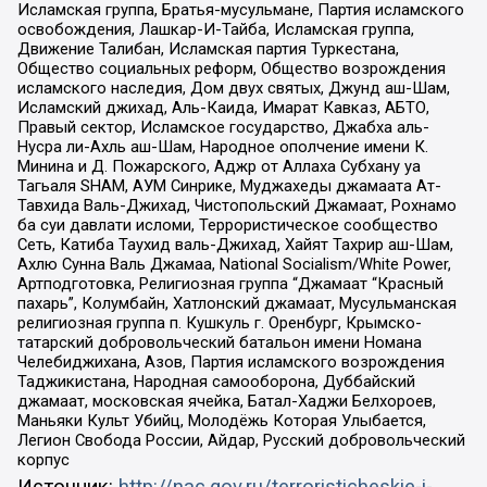
Исламская группа, Братья-мусульмане, Партия исламского
освобождения, Лашкар-И-Тайба, Исламская группа,
Движение Талибан, Исламская партия Туркестана,
Общество социальных реформ, Общество возрождения
исламского наследия, Дом двух святых, Джунд аш-Шам,
Исламский джихад, Аль-Каида, Имарат Кавказ, АБТО,
Правый сектор, Исламское государство, Джабха аль-
Нусра ли-Ахль аш-Шам, Народное ополчение имени К.
Минина и Д. Пожарского, Аджр от Аллаха Субхану уа
Тагьаля SHAM, АУМ Синрике, Муджахеды джамаата Ат-
Тавхида Валь-Джихад, Чистопольский Джамаат, Рохнамо
ба суи давлати исломи, Террористическое сообщество
Сеть, Катиба Таухид валь-Джихад, Хайят Тахрир аш-Шам,
Ахлю Сунна Валь Джамаа, National Socialism/White Power,
Артподготовка, Религиозная группа “Джамаат “Красный
пахарь”, Колумбайн, Хатлонский джамаат, Мусульманская
религиозная группа п. Кушкуль г. Оренбург, Крымско-
татарский добровольческий батальон имени Номана
Челебиджихана, Азов, Партия исламского возрождения
Таджикистана, Народная самооборона, Дуббайский
джамаат, московская ячейка, Батал-Хаджи Белхороев,
Маньяки Культ Убийц, Молодёжь Которая Улыбается,
Легион Свобода России, Айдар, Русский добровольческий
корпус