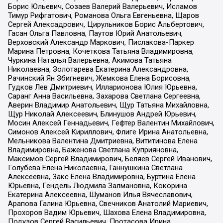
Борис Юльевич, Созаев Валерий Валерьевич, Исламов
Тимур Рифгатович, Романова Ольга Евгеньевна, Щаров
Сергей Алексадрович, Цирульников Борис Альбертович,
Гасан Ольга Павловна, Паутов Юрий Анатольевич,
Верховский Александр Маркович, Пислакова-Паркер
Марина Петровна, Кочеткова Татьяна Владимировна,
Чуркина Наталья Валерьевна, Акимова Татьяна
Николаевна, Золотарева Екатерина Александровна,
Рачинский Ян Збигневич, Жемкова Елена Борисовна,
Гудков Лев Дмитриевич, Илларионова Юлия Юрьевна,
Саранг Анна Васильевна, Захарова Светлана Сергеевна,
Аверин Владимир Анатольевич, Щур Татьяна Михайловна,
Щур Николай Алексеевич, Блинушов Андрей Юрьевич,
Мосин Алексей Геннадьевич, Гефтер Валентин Михайлович,
Симонов Алексей Кириллович, Флиге Ирина Анатольевна,
Мельникова Валентина Дмитриевна, Вититинова Елена
Владимировна, Баженова Светлана Куприяновна,
Максимов Сергей Владимирович, Беляев Сергей Иванович,
Голубева Елена Николаевна, Ганнушкина Светлана
Алексеевна, Закс Елена Владимировна, Буртина Елена
Юрьевна, Гендель Людмила Залмановна, Кокорина
Екатерина Алексеевна, Шуманов Илья Вячеславович,
Арапова Галина Юрьевна, Свечников Анатолий Мариевич,
Прохоров Вадим Юрьевич, Шахова Елена Владимировна,
Подузов Сергей Васильевич, Протасова Ирина