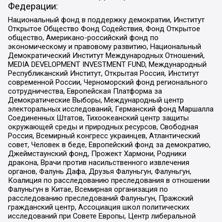
Федерации:
Национальный фонд в поддержку демократии, Институт
Открытое Общество Фонд Содействия, Фонд Открытое
общество, Американо-российский фонд по
экономическому и правовому развитию, Национальный
Демократический Институт Международных Отношений,
MEDIA DEVELOPMENT INVESTMENT FUND, Международный
Республиканский Институт, Открытая Россия, Институт
современной России, Черноморский фонд регионального
сотрудничества, Европейская Платформа за
Демократические Выборы, Международный центр
электоральных исследований, Германский фонд Маршалла
Соединенных Штатов, Тихоокеанский центр защиты
окружающей среды и природных ресурсов, Свободная
Россия, Всемирный конгресс украинцев, Атлантический
совет, Человек в беде, Европейский фонд за демократию,
Джеймстаунский фонд, Прожект Хармони, Родники
дракона, Врачи против насильственного извлечения
органов, Фалунь Дафа, Друзья Фалуньгун, Фалуньгун,
Коалиция по расследованию преследования в отношении
Фалуньгун в Китае, Всемирная организация по
расследованию преследований Фалуньгун, Пражский
гражданский центр, Ассоциация школ политических
исследований при Совете Европы, Центр либеральной