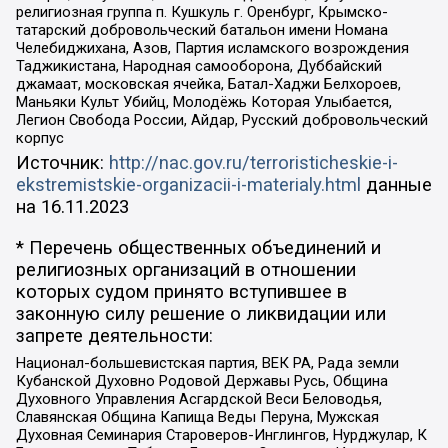
религиозная группа п. Кушкуль г. Оренбург, Крымско-
татарский добровольческий батальон имени Номана
Челебиджихана, Азов, Партия исламского возрождения
Таджикистана, Народная самооборона, Дуббайский
джамаат, московская ячейка, Батал-Хаджи Белхороев,
Маньяки Культ Убийц, Молодёжь Которая Улыбается,
Легион Свобода России, Айдар, Русский добровольческий
корпус
Источник:
http://nac.gov.ru/terroristicheskie-i-
ekstremistskie-organizacii-i-materialy.html
данные
на
16.11.2023
* Перечень общественных объединений и
религиозных организаций в отношении
которых судом принято вступившее в
законную силу решение о ликвидации или
запрете деятельности:
Национал-большевистская партия, ВЕК РА, Рада земли
Кубанской Духовно Родовой Державы Русь, Община
Духовного Управления Асгардской Веси Беловодья,
Славянская Община Капища Веды Перуна, Мужская
Духовная Семинария Староверов-Инглингов, Нурджулар, К