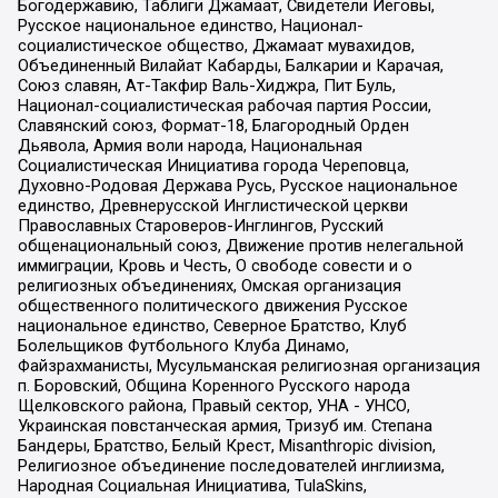
Богодержавию, Таблиги Джамаат, Свидетели Иеговы,
Русское национальное единство, Национал-
социалистическое общество, Джамаат мувахидов,
Объединенный Вилайат Кабарды, Балкарии и Карачая,
Союз славян, Ат-Такфир Валь-Хиджра, Пит Буль,
Национал-социалистическая рабочая партия России,
Славянский союз, Формат-18, Благородный Орден
Дьявола, Армия воли народа, Национальная
Социалистическая Инициатива города Череповца,
Духовно-Родовая Держава Русь, Русское национальное
единство, Древнерусской Инглистической церкви
Православных Староверов-Инглингов, Русский
общенациональный союз, Движение против нелегальной
иммиграции, Кровь и Честь, О свободе совести и о
религиозных объединениях, Омская организация
общественного политического движения Русское
национальное единство, Северное Братство, Клуб
Болельщиков Футбольного Клуба Динамо,
Файзрахманисты, Мусульманская религиозная организация
п. Боровский, Община Коренного Русского народа
Щелковского района, Правый сектор, УНА - УНСО,
Украинская повстанческая армия, Тризуб им. Степана
Бандеры, Братство, Белый Крест, Misanthropic division,
Религиозное объединение последователей инглиизма,
Народная Социальная Инициатива, TulaSkins,