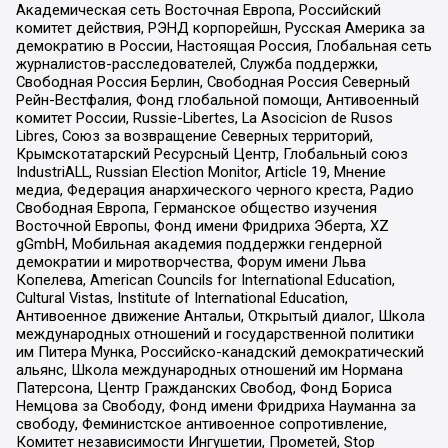
Академическая сеть Восточная Европа, Российский
комитет действия, РЭНД корпорейшн, Русская Америка за
демократию в России, Настоящая Россия, Глобальная сеть
журналистов-расследователей, Служба поддержки,
Свободная Россия Берлин, Свободная Россия Северный
Рейн-Вестфалия, Фонд глобальной помощи, Антивоенный
комитет России, Russie-Libertes, La Asocicion de Rusos
Libres, Союз за возвращение Северных территорий,
Крымскотатарский Ресурсный Центр, Глобальный союз
IndustriALL, Russian Election Monitor, Article 19, Мнение
медиа, Федерация анархического черного креста, Радио
Свободная Европа, Германское общество изучения
Восточной Европы, Фонд имени Фридриха Эберта, XZ
gGmbH, Мобильная академия поддержки гендерной
демократии и миротворчества, Форум имени Льва
Копелева, American Councils for International Education,
Cultural Vistas, Institute of International Education,
Антивоенное движение Антальи, Открытый диалог, Школа
международных отношений и государственной политики
им Питера Мунка, Российско-канадский демократический
альянс, Школа международных отношений им Нормана
Патерсона, Центр Гражданских Свобод, Фонд Бориса
Немцова за Свободу, Фонд имени Фридриха Науманна за
свободу, Феминистское антивоенное сопротивление,
Комитет независимости Ингушетии, Прометей, Stop