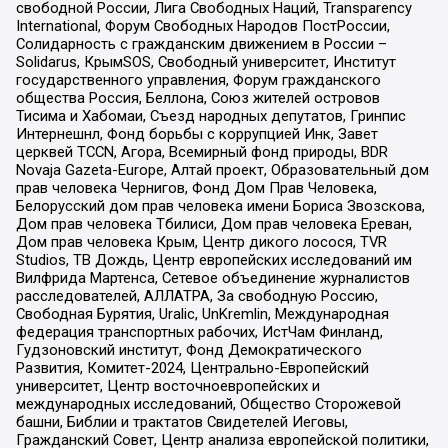
свободной России, Лига Свободных Наций, Transparеncy
International, Форум Свободных Народов ПостРоссии,
Солидарность с гражданским движением в России –
Solidarus, КрымSOS, Свободный университет, Институт
государственного управления, Форум гражданского
общества Россия, Беллона, Союз жителей островов
Тисима и Хабомаи, Съезд народных депутатов, Гринпис
Интернешнл, Фонд борьбы с коррупцией Инк, Завет
церквей TCCN, Агора, Всемирный фонд природы, BDR
Novaja Gazeta-Europe, Алтай проект, Образовательный дом
прав человека Чернигов, Фонд Дом Прав Человека,
Белорусский дом прав человека имени Бориса Звозскова,
Дом прав человека Тбилиси, Дом прав человека Ереван,
Дом прав человека Крым, Центр дикого лосося, TVR
Studios, ТВ Дождь, Центр европейских исследований им
Вилфрида Мартенса, Сетевое объединение журналистов
расследователей, АЛЛАТРА, За свободную Россию,
Свободная Бурятия, Uralic, UnKremlin, Международная
федерация транспортных рабочих, ИстЧам Финланд,
Гудзоновский институт, Фонд Демократического
Развития, Комитет-2024, Центрально-Европейский
университет, Центр восточноевропейских и
международных исследований, Общество Сторожевой
башни, Библии и трактатов Свидетелей Иеговы,
Гражданский Совет, Центр анализа европейской политики,