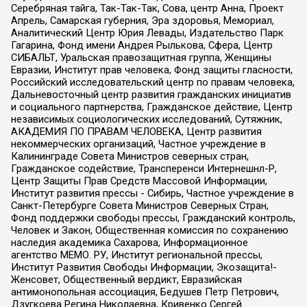
Серебряная тайга, Так-Так-Так, Сова, центр Анна, Проект
Апрель, Самарская губерния, Эра здоровья, Мемориал,
Аналитический Центр Юрия Левады, Издательство Парк
Гагарина, Фонд имени Андрея Рылькова, Сфера, Центр
СИБАЛЬТ, Уральская правозащитная группа, Женщины
Евразии, Институт прав человека, Фонд защиты гласности,
Российский исследовательский центр по правам человека,
Дальневосточный центр развития гражданских инициатив
и социального партнерства, Гражданское действие, Центр
независимых социологических исследований, Сутяжник,
АКАДЕМИЯ ПО ПРАВАМ ЧЕЛОВЕКА, Центр развития
некоммерческих организаций, Частное учреждение в
Калининграде Совета Министров северных стран,
Гражданское содействие, Трансперенси Интернешнл-Р,
Центр Защиты Прав Средств Массовой Информации,
Институт развития прессы - Сибирь, Частное учреждение в
Санкт-Петербурге Совета Министров Северных Стран,
Фонд поддержки свободы прессы, Гражданский контроль,
Человек и Закон, Общественная комиссия по сохранению
наследия академика Сахарова, Информационное
агентство МЕМО. РУ, Институт региональной прессы,
Институт Развития Свободы Информации, Экозащита!-
Женсовет, Общественный вердикт, Евразийская
антимонопольная ассоциация, Бедушев Петр Петрович,
Дзугкоева Регина Николаевна, Кривенко Сергей