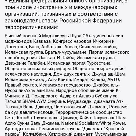
* Единый федеральный список организаций, в
том числе иностранных и международных
организаций, признанных в соответствии с
законодательством Российской Федерации
террористическими:
Высший военный Маджлисуль Шура Объединенных сил
моджахедов Кавказа, Конгресс народов Ичкерии и
Дагестана, База, Асбат аль-Ансар, Священная война,
Исламская группа, Братья-мусульмане, Партия исламского
освобождения, Лашкар-И-Тайба, Исламская группа,
Движение Талибан, Исламская партия Туркестана,
Общество социальных реформ, Общество возрождения
исламского наследия, Дом двух святых, Джунд аш-Шам,
Исламский джихад, Аль-Каида, Имарат Кавказ, АБТО,
Правый сектор, Исламское государство, Джабха аль-
Нусра ли-Ахль аш-Шам, Народное ополчение имени К.
Минина и Д. Пожарского, Аджр от Аллаха Субхану уа
Тагьаля SHAM, АУМ Синрике, Муджахеды джамаата Ат-
Тавхида Валь-Джихад, Чистопольский Джамаат, Рохнамо
ба суи давлати исломи, Террористическое сообщество
Сеть, Катиба Таухид валь-Джихад, Хайят Тахрир аш-Шам,
Ахлю Сунна Валь Джамаа, National Socialism/White Power,
Артподготовка, Религиозная группа “Джамаат “Красный
пахарь”, Колумбайн, Хатлонский джамаат, Мусульманская