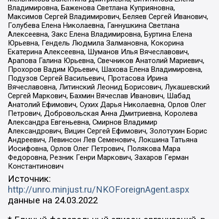
Владимировна, Баженова Светлана Куприяновна,
Максимов Сергей Владимирович, Беляев Сергей Иванович,
Голубева Елена Николаевна, Ганнушкина Светлана
Алексеевна, Закс Елена Владимировна, Буртина Елена
Юрьевна, Гендель Людмила Залмановна, Кокорина
Екатерина Алексеевна, Шуманов Илья Вячеславович,
Арапова Галина Юрьевна, Свечников Анатолий Мариевич,
Прохоров Вадим Юрьевич, Шахова Елена Владимировна,
Подузов Сергей Васильевич, Протасова Ирина
Вячеславовна, Литинский Леонид Борисович, Лукашевский
Сергей Маркович, Бахмин Вячеслав Иванович, Шабад
Анатолий Ефимович, Сухих Дарья Николаевна, Орлов Олег
Петрович, Добровольская Анна Дмитриевна, Королева
Александра Евгеньевна, Смирнов Владимир
Александрович, Вицин Сергей Ефимович, Золотухин Борис
Андреевич, Левинсон Лев Семенович, Локшина Татьяна
Иосифовна, Орлов Олег Петрович, Полякова Мара
Федоровна, Резник Генри Маркович, Захаров Герман
Константинович
Источник:
http://unro.minjust.ru/NKOForeignAgent.aspx
данные на
24.03.2022