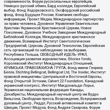
современности, Форум русскоязычных европейцев,
Немецко-русский обмен, Бард колледж, Европейский
выбор, Фонд Ходорковского, Оксфордский российский
фонд, Фонд Будущее России, Компания свободы
информации, Проект Медиа, Международное партнерство
за права человека, Духовное Управление Евангельских
Христиан Украинской Христианской Церкви, Новое
Поколение, Духовное Учебное Заведение Международный
Библейский Колледж, Международное христианское
движение, Всемирный Институт Саентологических
Предприятий, Церковь Духовной Технологии, Европейская
сеть организаций по наблюдению за выборами,
Республика Польша, СВОБОДНЫЙ ИДЕЛЬ-УРАЛ,
Ассоциация развития журналистики, IStories fonds,
Королевский Институт Международных Отношений,
КРИМСЬКА ПРАВОЗАХИСНА ГРУПА, Фонд имени Генриха
Бёлля, Stichting Bellingcat, Bellingcat Ltd, The Insider, Институт
правовой инициативы Центральной и Восточной Европы,
Фонд Открытой Эстонии, Calvert 22 Foundation, Канадский
украинский конгресс, Институт Макдональда-Лорье,
Украинская национальная федерация Канады,
Декабристы, Международный научный центр им Вудро
Вильсона, Свободная пресса, Возрождение, Всеукраинский
духовный центр , Риддл, Русский антивоенный комитет в
Швеции, Проект Медуза, Фонд Андрея Сахарова, Форум