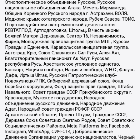
Этнополитическое объединение Русские, Русское
национальное объединение Атака, Мечеть Мирмамеда,
Община Коренного Русского народа г. Астрахани, ВОЛЯ,
Меджлис крымскотатарского народа, Рубеж Севера, ТОЙС,
О противодействии экстремистской деятельности,
РЕВТАТПОД, Артподготовка, Штольц, В честь иконы
Божией Матери Державная, Сектор 16, Независимость,
Фирма, Молодежная правозащитная группа МПГ, Курсом
Правды и Единения, Каракольская инициативная группа,
Автоград Крю, Союз Славянских Сил Руси, Алля-Аят,
Благотворительный пансионат Ак Умут, Русская
республика Русь, Арестантское уголовное единство,
Башкорт, Нация и свобода, Нация и свобода, W.H.С., Фалунь
Дафа, Иртыш Ultras, Русский Патриотический клуб-
Новокузнецк/РПК, Сибирский державный союз, Фонд
борьбы с коррупцией, Фонд защиты прав граждан, Штабы
Навального, Совет граждан СССР Прикубанского округа г.
Краснодара, Мужское государство, Народное
объединение русского движения, Народное движение
Адат, Народный совет граждан РСФСР СССР
Архангельской области, Проект Штурм, Граждане СССР,
Держава Союз Советских Светлых Родов, Совет Советских
Социалистических Районов, Meta Platforms Inc, Facebook,
Instagram, WhatsApp, СИЧ-С14, Добровольческое
Движение Организации украинских националистов, Черный