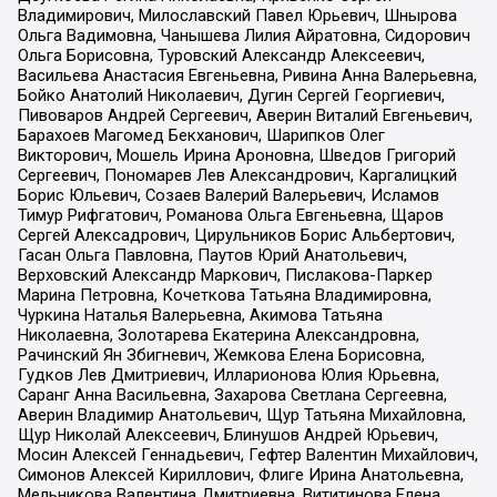
Владимирович, Милославский Павел Юрьевич, Шнырова
Ольга Вадимовна, Чанышева Лилия Айратовна, Сидорович
Ольга Борисовна, Туровский Александр Алексеевич,
Васильева Анастасия Евгеньевна, Ривина Анна Валерьевна,
Бойко Анатолий Николаевич, Дугин Сергей Георгиевич,
Пивоваров Андрей Сергеевич, Аверин Виталий Евгеньевич,
Барахоев Магомед Бекханович, Шарипков Олег
Викторович, Мошель Ирина Ароновна, Шведов Григорий
Сергеевич, Пономарев Лев Александрович, Каргалицкий
Борис Юльевич, Созаев Валерий Валерьевич, Исламов
Тимур Рифгатович, Романова Ольга Евгеньевна, Щаров
Сергей Алексадрович, Цирульников Борис Альбертович,
Гасан Ольга Павловна, Паутов Юрий Анатольевич,
Верховский Александр Маркович, Пислакова-Паркер
Марина Петровна, Кочеткова Татьяна Владимировна,
Чуркина Наталья Валерьевна, Акимова Татьяна
Николаевна, Золотарева Екатерина Александровна,
Рачинский Ян Збигневич, Жемкова Елена Борисовна,
Гудков Лев Дмитриевич, Илларионова Юлия Юрьевна,
Саранг Анна Васильевна, Захарова Светлана Сергеевна,
Аверин Владимир Анатольевич, Щур Татьяна Михайловна,
Щур Николай Алексеевич, Блинушов Андрей Юрьевич,
Мосин Алексей Геннадьевич, Гефтер Валентин Михайлович,
Симонов Алексей Кириллович, Флиге Ирина Анатольевна,
Мельникова Валентина Дмитриевна, Вититинова Елена