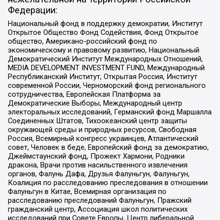
Федерации:
Национальный фонд в поддержку демократии, Институт
Открытое Общество Фонд Содействия, Фонд Открытое
общество, Американо-российский фонд по
экономическому и правовому развитию, Национальный
Демократический Институт Международных Отношений,
MEDIA DEVELOPMENT INVESTMENT FUND, Международный
Республиканский Институт, Открытая Россия, Институт
современной России, Черноморский фонд регионального
сотрудничества, Европейская Платформа за
Демократические Выборы, Международный центр
электоральных исследований, Германский фонд Маршалла
Соединенных Штатов, Тихоокеанский центр защиты
окружающей среды и природных ресурсов, Свободная
Россия, Всемирный конгресс украинцев, Атлантический
совет, Человек в беде, Европейский фонд за демократию,
Джеймстаунский фонд, Прожект Хармони, Родники
дракона, Врачи против насильственного извлечения
органов, Фалунь Дафа, Друзья Фалуньгун, Фалуньгун,
Коалиция по расследованию преследования в отношении
Фалуньгун в Китае, Всемирная организация по
расследованию преследований Фалуньгун, Пражский
гражданский центр, Ассоциация школ политических
исследований при Совете Европы, Центр либеральной