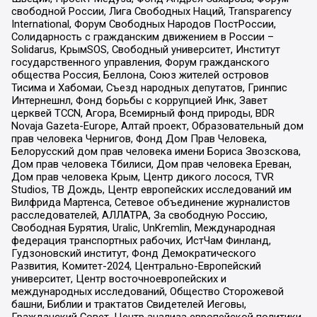
свободной России, Лига Свободных Наций, Transparеncy
International, Форум Свободных Народов ПостРоссии,
Солидарность с гражданским движением в России –
Solidarus, КрымSOS, Свободный университет, Институт
государственного управления, Форум гражданского
общества Россия, Беллона, Союз жителей островов
Тисима и Хабомаи, Съезд народных депутатов, Гринпис
Интернешнл, Фонд борьбы с коррупцией Инк, Завет
церквей TCCN, Агора, Всемирный фонд природы, BDR
Novaja Gazeta-Europe, Алтай проект, Образовательный дом
прав человека Чернигов, Фонд Дом Прав Человека,
Белорусский дом прав человека имени Бориса Звозскова,
Дом прав человека Тбилиси, Дом прав человека Ереван,
Дом прав человека Крым, Центр дикого лосося, TVR
Studios, ТВ Дождь, Центр европейских исследований им
Вилфрида Мартенса, Сетевое объединение журналистов
расследователей, АЛЛАТРА, За свободную Россию,
Свободная Бурятия, Uralic, UnKremlin, Международная
федерация транспортных рабочих, ИстЧам Финланд,
Гудзоновский институт, Фонд Демократического
Развития, Комитет-2024, Центрально-Европейский
университет, Центр восточноевропейских и
международных исследований, Общество Сторожевой
башни, Библии и трактатов Свидетелей Иеговы,