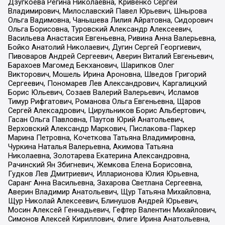
Дзугкоева Регина Николаевна, Кривенко Сергей
Владимирович, Милославский Павел Юрьевич, Шнырова
Ольга Вадимовна, Чанышева Лилия Айратовна, Сидорович
Ольга Борисовна, Туровский Александр Алексеевич,
Васильева Анастасия Евгеньевна, Ривина Анна Валерьевна,
Бойко Анатолий Николаевич, Дугин Сергей Георгиевич,
Пивоваров Андрей Сергеевич, Аверин Виталий Евгеньевич,
Барахоев Магомед Бекханович, Шарипков Олег
Викторович, Мошель Ирина Ароновна, Шведов Григорий
Сергеевич, Пономарев Лев Александрович, Каргалицкий
Борис Юльевич, Созаев Валерий Валерьевич, Исламов
Тимур Рифгатович, Романова Ольга Евгеньевна, Щаров
Сергей Алексадрович, Цирульников Борис Альбертович,
Гасан Ольга Павловна, Паутов Юрий Анатольевич,
Верховский Александр Маркович, Пислакова-Паркер
Марина Петровна, Кочеткова Татьяна Владимировна,
Чуркина Наталья Валерьевна, Акимова Татьяна
Николаевна, Золотарева Екатерина Александровна,
Рачинский Ян Збигневич, Жемкова Елена Борисовна,
Гудков Лев Дмитриевич, Илларионова Юлия Юрьевна,
Саранг Анна Васильевна, Захарова Светлана Сергеевна,
Аверин Владимир Анатольевич, Щур Татьяна Михайловна,
Щур Николай Алексеевич, Блинушов Андрей Юрьевич,
Мосин Алексей Геннадьевич, Гефтер Валентин Михайлович,
Симонов Алексей Кириллович, Флиге Ирина Анатольевна,