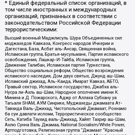
* Единый федеральный список организаций, в
том числе иностранных и международных
организаций, признанных в соответствии с
законодательством Российской Федерации
террористическими:
Высший военный Маджлисуль Шура Объединенных сил
моджахедов Кавказа, Конгресс народов Ичкерии и
Дагестана, База, Асбат аль-Ансар, Священная война,
Исламская группа, Братья-мусульмане, Партия исламского
освобождения, Лашкар-И-Тайба, Исламская группа,
Движение Талибан, Исламская партия Туркестана,
Общество социальных реформ, Общество возрождения
исламского наследия, Дом двух святых, Джунд аш-Шам,
Исламский джихад, Аль-Каида, Имарат Кавказ, АБТО,
Правый сектор, Исламское государство, Джабха аль-
Нусра ли-Ахль аш-Шам, Народное ополчение имени К.
Минина и Д. Пожарского, Аджр от Аллаха Субхану уа
Тагьаля SHAM, АУМ Синрике, Муджахеды джамаата Ат-
Тавхида Валь-Джихад, Чистопольский Джамаат, Рохнамо
ба суи давлати исломи, Террористическое сообщество
Сеть, Катиба Таухид валь-Джихад, Хайят Тахрир аш-Шам,
Ахлю Сунна Валь Джамаа, National Socialism/White Power,
Артподготовка, Религиозная группа “Джамаат “Красный