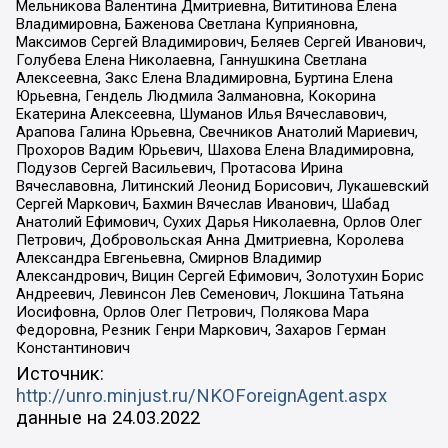
Мельникова Валентина Дмитриевна, Вититинова Елена
Владимировна, Баженова Светлана Куприяновна,
Максимов Сергей Владимирович, Беляев Сергей Иванович,
Голубева Елена Николаевна, Ганнушкина Светлана
Алексеевна, Закс Елена Владимировна, Буртина Елена
Юрьевна, Гендель Людмила Залмановна, Кокорина
Екатерина Алексеевна, Шуманов Илья Вячеславович,
Арапова Галина Юрьевна, Свечников Анатолий Мариевич,
Прохоров Вадим Юрьевич, Шахова Елена Владимировна,
Подузов Сергей Васильевич, Протасова Ирина
Вячеславовна, Литинский Леонид Борисович, Лукашевский
Сергей Маркович, Бахмин Вячеслав Иванович, Шабад
Анатолий Ефимович, Сухих Дарья Николаевна, Орлов Олег
Петрович, Добровольская Анна Дмитриевна, Королева
Александра Евгеньевна, Смирнов Владимир
Александрович, Вицин Сергей Ефимович, Золотухин Борис
Андреевич, Левинсон Лев Семенович, Локшина Татьяна
Иосифовна, Орлов Олег Петрович, Полякова Мара
Федоровна, Резник Генри Маркович, Захаров Герман
Константинович
Источник:
http://unro.minjust.ru/NKOForeignAgent.aspx
данные на
24.03.2022