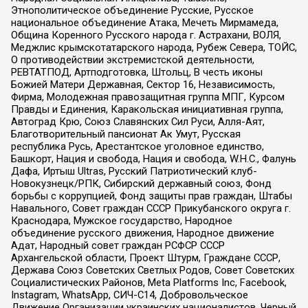
Этнополитическое объединение Русские, Русское
национальное объединение Атака, Мечеть Мирмамеда,
Община Коренного Русского народа г. Астрахани, ВОЛЯ,
Меджлис крымскотатарского народа, Рубеж Севера, ТОЙС,
О противодействии экстремистской деятельности,
РЕВТАТПОД, Артподготовка, Штольц, В честь иконы
Божией Матери Державная, Сектор 16, Независимость,
Фирма, Молодежная правозащитная группа МПГ, Курсом
Правды и Единения, Каракольская инициативная группа,
Автоград Крю, Союз Славянских Сил Руси, Алля-Аят,
Благотворительный пансионат Ак Умут, Русская
республика Русь, Арестантское уголовное единство,
Башкорт, Нация и свобода, Нация и свобода, W.H.С., Фалунь
Дафа, Иртыш Ultras, Русский Патриотический клуб-
Новокузнецк/РПК, Сибирский державный союз, Фонд
борьбы с коррупцией, Фонд защиты прав граждан, Штабы
Навального, Совет граждан СССР Прикубанского округа г.
Краснодара, Мужское государство, Народное
объединение русского движения, Народное движение
Адат, Народный совет граждан РСФСР СССР
Архангельской области, Проект Штурм, Граждане СССР,
Держава Союз Советских Светлых Родов, Совет Советских
Социалистических Районов, Meta Platforms Inc, Facebook,
Instagram, WhatsApp, СИЧ-С14, Добровольческое
Движение Организации украинских националистов, Черный