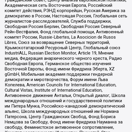
Гражданский Совет, Центр анализа европейской политики,
Академическая сеть Восточная Европа, Российский
комитет действия, РЭНД корпорейшн, Русская Америка за
демократию в России, Настоящая Россия, Глобальная сеть
журналистов-расследователей, Служба поддержки,
Свободная Россия Берлин, Свободная Россия Северный
Рейн-Вестфалия, Фонд глобальной помощи, Антивоенный
комитет России, Russie-Libertes, La Asocicion de Rusos
Libres, Союз за возвращение Северных территорий,
Крымскотатарский Ресурсный Центр, Глобальный союз
IndustriALL, Russian Election Monitor, Article 19, Мнение
медиа, Федерация анархического черного креста, Радио
Свободная Европа, Германское общество изучения
Восточной Европы, Фонд имени Фридриха Эберта, XZ
gGmbH, Мобильная академия поддержки гендерной
демократии и миротворчества, Форум имени Льва
Копелева, American Councils for International Education,
Cultural Vistas, Institute of International Education,
Антивоенное движение Антальи, Открытый диалог, Школа
международных отношений и государственной политики
им Питера Мунка, Российско-канадский демократический
альянс, Школа международных отношений им Нормана
Патерсона, Центр Гражданских Свобод, Фонд Бориса
Немцова за Свободу, Фонд имени Фридриха Науманна за
свободу, Феминистское антивоенное сопротивление,