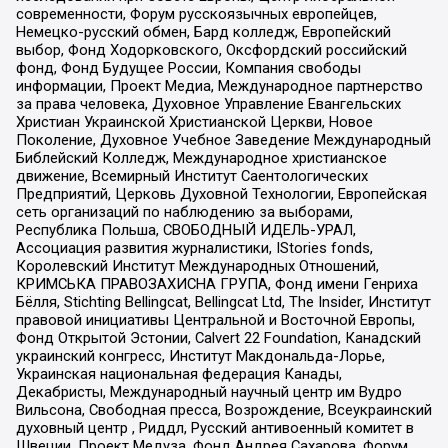
современности, Форум русскоязычных европейцев,
Немецко-русский обмен, Бард колледж, Европейский
выбор, Фонд Ходорковского, Оксфордский российский
фонд, Фонд Будущее России, Компания свободы
информации, Проект Медиа, Международное партнерство
за права человека, Духовное Управление Евангельских
Христиан Украинской Христианской Церкви, Новое
Поколение, Духовное Учебное Заведение Международный
Библейский Колледж, Международное христианское
движение, Всемирный Институт Саентологических
Предприятий, Церковь Духовной Технологии, Европейская
сеть организаций по наблюдению за выборами,
Республика Польша, СВОБОДНЫЙ ИДЕЛЬ-УРАЛ,
Ассоциация развития журналистики, IStories fonds,
Королевский Институт Международных Отношений,
КРИМСЬКА ПРАВОЗАХИСНА ГРУПА, Фонд имени Генриха
Бёлля, Stichting Bellingcat, Bellingcat Ltd, The Insider, Институт
правовой инициативы Центральной и Восточной Европы,
Фонд Открытой Эстонии, Calvert 22 Foundation, Канадский
украинский конгресс, Институт Макдональда-Лорье,
Украинская национальная федерация Канады,
Декабристы, Международный научный центр им Вудро
Вильсона, Свободная пресса, Возрождение, Всеукраинский
духовный центр , Риддл, Русский антивоенный комитет в
Швеции, Проект Медуза, Фонд Андрея Сахарова, Форум