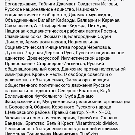
Богодержавию, Таблиги Джамаат, Свидетели Иеговы,
Русское национальное единство, Национал-
социалистическое общество, Джамаат мувахидов,
Объединенный Вилайат Кабарды, Балкарии и Карачая,
Союз славян, Ат-Такфир Валь-Хиджра, Пит Буль,
Национал-социалистическая рабочая партия России,
Славянский союз, Формат-18, Благородный Орден
Дьявола, Армия воли народа, Национальная
Социалистическая Инициатива города Череповца,
Духовно-Родовая Держава Русь, Русское национальное
единство, Древнерусской Инглистической церкви
Православных Староверов-Инглингов, Русский
общенациональный союз, Движение против нелегальной
иммиграции, Кровь и Честь, О свободе совести и о
религиозных объединениях, Омская организация
общественного политического движения Русское
национальное единство, Северное Братство, Клуб
Болельщиков Футбольного Клуба Динамо,
Файзрахманисты, Мусульманская религиозная организация
п. Боровский, Община Коренного Русского народа
Щелковского района, Правый сектор, УНА - УНСО,
Украинская повстанческая армия, Тризуб им. Степана
Бандеры, Братство, Белый Крест, Misanthropic division,
Религиозное объединение последователей инглиизма,
Народная Социальная Инициатива, TulaSkins,