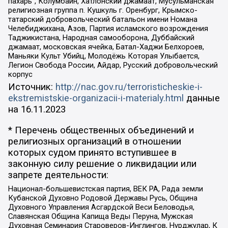
пахарь”, Колумбайн, Хатлонский джамаат, Мусульманская
религиозная группа п. Кушкуль г. Оренбург, Крымско-
татарский добровольческий батальон имени Номана
Челебиджихана, Азов, Партия исламского возрождения
Таджикистана, Народная самооборона, Дуббайский
джамаат, московская ячейка, Батал-Хаджи Белхороев,
Маньяки Культ Убийц, Молодёжь Которая Улыбается,
Легион Свобода России, Айдар, Русский добровольческий
корпус
Источник:
http://nac.gov.ru/terroristicheskie-i-
ekstremistskie-organizacii-i-materialy.html
данные
на
16.11.2023
* Перечень общественных объединений и
религиозных организаций в отношении
которых судом принято вступившее в
законную силу решение о ликвидации или
запрете деятельности:
Национал-большевистская партия, ВЕК РА, Рада земли
Кубанской Духовно Родовой Державы Русь, Община
Духовного Управления Асгардской Веси Беловодья,
Славянская Община Капища Веды Перуна, Мужская
Духовная Семинария Староверов-Инглингов, Нурджулар, К