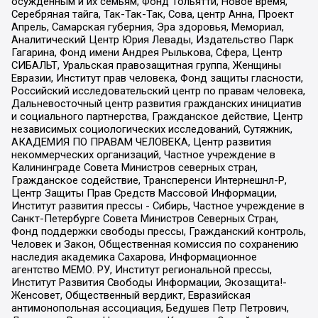
осужденным и их семьям, Фонд Тольятти, Новое время,
Серебряная тайга, Так-Так-Так, Сова, центр Анна, Проект
Апрель, Самарская губерния, Эра здоровья, Мемориал,
Аналитический Центр Юрия Левады, Издательство Парк
Гагарина, Фонд имени Андрея Рылькова, Сфера, Центр
СИБАЛЬТ, Уральская правозащитная группа, Женщины
Евразии, Институт прав человека, Фонд защиты гласности,
Российский исследовательский центр по правам человека,
Дальневосточный центр развития гражданских инициатив
и социального партнерства, Гражданское действие, Центр
независимых социологических исследований, Сутяжник,
АКАДЕМИЯ ПО ПРАВАМ ЧЕЛОВЕКА, Центр развития
некоммерческих организаций, Частное учреждение в
Калининграде Совета Министров северных стран,
Гражданское содействие, Трансперенси Интернешнл-Р,
Центр Защиты Прав Средств Массовой Информации,
Институт развития прессы - Сибирь, Частное учреждение в
Санкт-Петербурге Совета Министров Северных Стран,
Фонд поддержки свободы прессы, Гражданский контроль,
Человек и Закон, Общественная комиссия по сохранению
наследия академика Сахарова, Информационное
агентство МЕМО. РУ, Институт региональной прессы,
Институт Развития Свободы Информации, Экозащита!-
Женсовет, Общественный вердикт, Евразийская
антимонопольная ассоциация, Бедушев Петр Петрович,