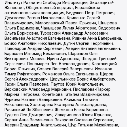
Институт Развития Свободы Информации, Экозащита!-
Женсовет, Общественный вердикт, Евразийская
антимонопольная ассоциация, Бедушев Петр Петрович,
Дзугкоева Регина Николаевна, Кривенко Сергей
Владимирович, Милославский Павел Юрьевич, Шнырова
Ольга Вадимовна, Чанышева Лилия Айратовна, Сидорович
Ольга Борисовна, Туровский Александр Алексеевич,
Васильева Анастасия Евгеньевна, Ривина Анна Валерьевна,
Бойко Анатолий Николаевич, Дугин Сергей Георгиевич,
Пивоваров Андрей Сергеевич, Аверин Виталий Евгеньевич,
Барахоев Магомед Бекханович, Шарипков Олег
Викторович, Мошель Ирина Ароновна, Шведов Григорий
Сергеевич, Пономарев Лев Александрович, Каргалицкий
Борис Юльевич, Созаев Валерий Валерьевич, Исламов
Тимур Рифгатович, Романова Ольга Евгеньевна, Щаров
Сергей Алексадрович, Цирульников Борис Альбертович,
Гасан Ольга Павловна, Паутов Юрий Анатольевич,
Верховский Александр Маркович, Пислакова-Паркер
Марина Петровна, Кочеткова Татьяна Владимировна,
Чуркина Наталья Валерьевна, Акимова Татьяна
Николаевна, Золотарева Екатерина Александровна,
Рачинский Ян Збигневич, Жемкова Елена Борисовна,
Гудков Лев Дмитриевич, Илларионова Юлия Юрьевна,
Саранг Анна Васильевна, Захарова Светлана Сергеевна,
Аверин Владимир Анатольевич, Щур Татьяна Михайловна,