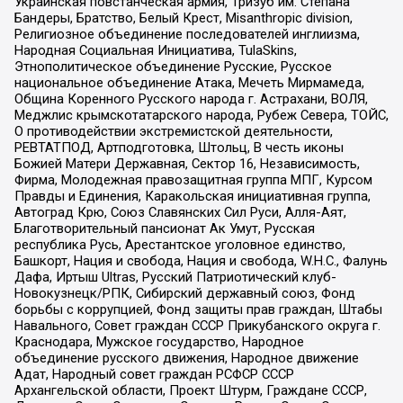
Украинская повстанческая армия, Тризуб им. Степана
Бандеры, Братство, Белый Крест, Misanthropic division,
Религиозное объединение последователей инглиизма,
Народная Социальная Инициатива, TulaSkins,
Этнополитическое объединение Русские, Русское
национальное объединение Атака, Мечеть Мирмамеда,
Община Коренного Русского народа г. Астрахани, ВОЛЯ,
Меджлис крымскотатарского народа, Рубеж Севера, ТОЙС,
О противодействии экстремистской деятельности,
РЕВТАТПОД, Артподготовка, Штольц, В честь иконы
Божией Матери Державная, Сектор 16, Независимость,
Фирма, Молодежная правозащитная группа МПГ, Курсом
Правды и Единения, Каракольская инициативная группа,
Автоград Крю, Союз Славянских Сил Руси, Алля-Аят,
Благотворительный пансионат Ак Умут, Русская
республика Русь, Арестантское уголовное единство,
Башкорт, Нация и свобода, Нация и свобода, W.H.С., Фалунь
Дафа, Иртыш Ultras, Русский Патриотический клуб-
Новокузнецк/РПК, Сибирский державный союз, Фонд
борьбы с коррупцией, Фонд защиты прав граждан, Штабы
Навального, Совет граждан СССР Прикубанского округа г.
Краснодара, Мужское государство, Народное
объединение русского движения, Народное движение
Адат, Народный совет граждан РСФСР СССР
Архангельской области, Проект Штурм, Граждане СССР,