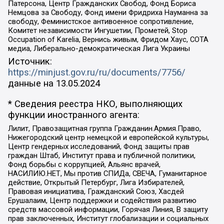
Патерсона, Центр Гражданских Свобод, Фонд Бориса
Немцова за Свободу, Фонд имени Фридриха Науманна за
свободу, Феминистское антивоенное сопротивление,
Комитет независимости Ингушетии, Прометей, Stop
Occupation of Karelia, Вернись живым, Фридом Хаус, СОТА
медиа, Либерально-демократическая Лига Украины
Источник:
https://minjust.gov.ru/ru/documents/7756/
данные на
13.05.2024
* Сведения реестра НКО, выполняющих
функции иностранного агента:
Лилит, Правозащитная группа Гражданин.Армия.Право,
Нижегородский центр немецкой и европейской культуры,
Центр гендерных исследований, Фонд защиты прав
граждан Штаб, Институт права и публичной политики,
Фонд борьбы с коррупцией, Альянс врачей,
НАСИЛИЮ.НЕТ, Мы против СПИДа, СВЕЧА, Гуманитарное
действие, Открытый Петербург, Лига Избирателей,
Правовая инициатива, Гражданский Союз, Хасдей
Ерушалаим, Центр поддержки и содействия развитию
средств массовой информации, Горячая Линия, В защиту
прав заключенных, Институт глобализации и социальных