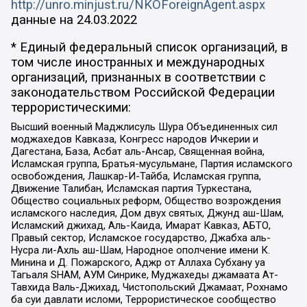
http://unro.minjust.ru/NKOForeignAgent.aspx
данные на
24.03.2022
* Единый федеральный список организаций, в
том числе иностранных и международных
организаций, признанных в соответствии с
законодательством Российской Федерации
террористическими:
Высший военный Маджлисуль Шура Объединенных сил
моджахедов Кавказа, Конгресс народов Ичкерии и
Дагестана, База, Асбат аль-Ансар, Священная война,
Исламская группа, Братья-мусульмане, Партия исламского
освобождения, Лашкар-И-Тайба, Исламская группа,
Движение Талибан, Исламская партия Туркестана,
Общество социальных реформ, Общество возрождения
исламского наследия, Дом двух святых, Джунд аш-Шам,
Исламский джихад, Аль-Каида, Имарат Кавказ, АБТО,
Правый сектор, Исламское государство, Джабха аль-
Нусра ли-Ахль аш-Шам, Народное ополчение имени К.
Минина и Д. Пожарского, Аджр от Аллаха Субхану уа
Тагьаля SHAM, АУМ Синрике, Муджахеды джамаата Ат-
Тавхида Валь-Джихад, Чистопольский Джамаат, Рохнамо
ба суи давлати исломи, Террористическое сообщество