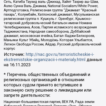
Сеть, Катиба Таухид валь-Джихад, Хайят Тахрир аш-Шам,
Ахлю Сунна Валь Джамаа, National Socialism/White Power,
Артподготовка, Религиозная группа “Джамаат “Красный
пахарь”, Колумбайн, Хатлонский джамаат, Мусульманская
религиозная группа п. Кушкуль г. Оренбург, Крымско-
татарский добровольческий батальон имени Номана
Челебиджихана, Азов, Партия исламского возрождения
Таджикистана, Народная самооборона, Дуббайский
джамаат, московская ячейка, Батал-Хаджи Белхороев,
Маньяки Культ Убийц, Молодёжь Которая Улыбается,
Легион Свобода России, Айдар, Русский добровольческий
корпус
Источник:
http://nac.gov.ru/terroristicheskie-i-
ekstremistskie-organizacii-i-materialy.html
данные
на
16.11.2023
* Перечень общественных объединений и
религиозных организаций в отношении
которых судом принято вступившее в
законную силу решение о ликвидации или
запрете деятельности:
Национал-большевистская партия, ВЕК РА, Рада земли