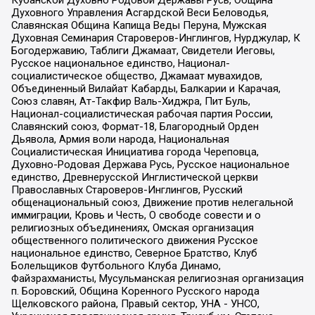
Кубанской Духовно Родовой Державы Русь, Община
Духовного Управления Асгардской Веси Беловодья,
Славянская Община Капища Веды Перуна, Мужская
Духовная Семинария Староверов-Инглингов, Нурджулар, К
Богодержавию, Таблиги Джамаат, Свидетели Иеговы,
Русское национальное единство, Национал-
социалистическое общество, Джамаат мувахидов,
Объединенный Вилайат Кабарды, Балкарии и Карачая,
Союз славян, Ат-Такфир Валь-Хиджра, Пит Буль,
Национал-социалистическая рабочая партия России,
Славянский союз, Формат-18, Благородный Орден
Дьявола, Армия воли народа, Национальная
Социалистическая Инициатива города Череповца,
Духовно-Родовая Держава Русь, Русское национальное
единство, Древнерусской Инглистической церкви
Православных Староверов-Инглингов, Русский
общенациональный союз, Движение против нелегальной
иммиграции, Кровь и Честь, О свободе совести и о
религиозных объединениях, Омская организация
общественного политического движения Русское
национальное единство, Северное Братство, Клуб
Болельщиков Футбольного Клуба Динамо,
Файзрахманисты, Мусульманская религиозная организация
п. Боровский, Община Коренного Русского народа
Щелковского района, Правый сектор, УНА - УНСО,