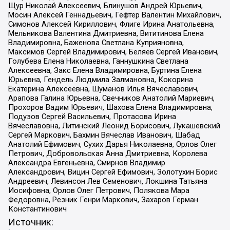
Щур Николай Алексеевич, Блинушов Андрей Юрьевич,
Мосин Алексей Геннадьевич, Гефтер Валентин Михайлович,
Симонов Алексей Кириллович, Флиге Ирина Анатольевна,
Мельникова Валентина Дмитриевна, Вититинова Елена
Владимировна, Баженова Светлана Куприяновна,
Максимов Сергей Владимирович, Беляев Сергей Иванович,
Голубева Елена Николаевна, Ганнушкина Светлана
Алексеевна, Закс Елена Владимировна, Буртина Елена
Юрьевна, Гендель Людмила Залмановна, Кокорина
Екатерина Алексеевна, Шуманов Илья Вячеславович,
Арапова Галина Юрьевна, Свечников Анатолий Мариевич,
Прохоров Вадим Юрьевич, Шахова Елена Владимировна,
Подузов Сергей Васильевич, Протасова Ирина
Вячеславовна, Литинский Леонид Борисович, Лукашевский
Сергей Маркович, Бахмин Вячеслав Иванович, Шабад
Анатолий Ефимович, Сухих Дарья Николаевна, Орлов Олег
Петрович, Добровольская Анна Дмитриевна, Королева
Александра Евгеньевна, Смирнов Владимир
Александрович, Вицин Сергей Ефимович, Золотухин Борис
Андреевич, Левинсон Лев Семенович, Локшина Татьяна
Иосифовна, Орлов Олег Петрович, Полякова Мара
Федоровна, Резник Генри Маркович, Захаров Герман
Константинович
Источник: