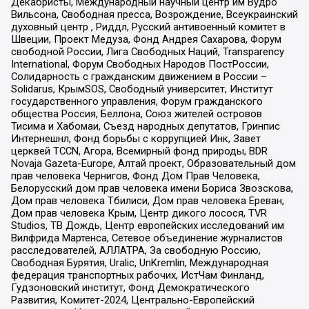
Декабристы, Международный научный центр им Вудро
Вильсона, Свободная пресса, Возрождение, Всеукраинский
духовный центр , Риддл, Русский антивоенный комитет в
Швеции, Проект Медуза, Фонд Андрея Сахарова, Форум
свободной России, Лига Свободных Наций, Transparеncy
International, Форум Свободных Народов ПостРоссии,
Солидарность с гражданским движением в России –
Solidarus, КрымSOS, Свободный университет, Институт
государственного управления, Форум гражданского
общества Россия, Беллона, Союз жителей островов
Тисима и Хабомаи, Съезд народных депутатов, Гринпис
Интернешнл, Фонд борьбы с коррупцией Инк, Завет
церквей TCCN, Агора, Всемирный фонд природы, BDR
Novaja Gazeta-Europe, Алтай проект, Образовательный дом
прав человека Чернигов, Фонд Дом Прав Человека,
Белорусский дом прав человека имени Бориса Звозскова,
Дом прав человека Тбилиси, Дом прав человека Ереван,
Дом прав человека Крым, Центр дикого лосося, TVR
Studios, ТВ Дождь, Центр европейских исследований им
Вилфрида Мартенса, Сетевое объединение журналистов
расследователей, АЛЛАТРА, За свободную Россию,
Свободная Бурятия, Uralic, UnKremlin, Международная
федерация транспортных рабочих, ИстЧам Финланд,
Гудзоновский институт, Фонд Демократического
Развития, Комитет-2024, Центрально-Европейский