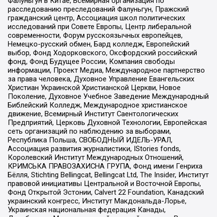
Фалуньгун в Китае, Всемирная организация по
расследованию преследований Фалуньгун, Пражский
гражданский центр, Ассоциация школ политических
исследований при Совете Европы, Центр либеральной
современности, Форум русскоязычных европейцев,
Немецко-русский обмен, Бард колледж, Европейский
выбор, Фонд Ходорковского, Оксфордский российский
фонд, Фонд Будущее России, Компания свободы
информации, Проект Медиа, Международное партнерство
за права человека, Духовное Управление Евангельских
Христиан Украинской Христианской Церкви, Новое
Поколение, Духовное Учебное Заведение Международный
Библейский Колледж, Международное христианское
движение, Всемирный Институт Саентологических
Предприятий, Церковь Духовной Технологии, Европейская
сеть организаций по наблюдению за выборами,
Республика Польша, СВОБОДНЫЙ ИДЕЛЬ-УРАЛ,
Ассоциация развития журналистики, IStories fonds,
Королевский Институт Международных Отношений,
КРИМСЬКА ПРАВОЗАХИСНА ГРУПА, Фонд имени Генриха
Бёлля, Stichting Bellingcat, Bellingcat Ltd, The Insider, Институт
правовой инициативы Центральной и Восточной Европы,
Фонд Открытой Эстонии, Calvert 22 Foundation, Канадский
украинский конгресс, Институт Макдональда-Лорье,
Украинская национальная федерация Канады,