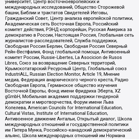
университет, Центр восточноевропейских и
международных исследований, Общество Сторожевой
башни, Библии и трактатов Свидетелей Иеговы,
Гражданский Совет, Центр анализа европейской политики,
Академическая сеть Восточная Европа, Российский
комитет действия, РЭНД корпорейшн, Русская Америка за
демократию в России, Настоящая Россия, Глобальная сеть
журналистов-расследователей, Служба поддержки,
Свободная Россия Берлин, Свободная Россия Северный
Рейн-Вестфалия, Фонд глобальной помощи, Антивоенный
комитет России, Russie-Libertes, La Asocicion de Rusos
Libres, Союз за возвращение Северных территорий,
Крымскотатарский Ресурсный Центр, Глобальный союз
IndustriALL, Russian Election Monitor, Article 19, Мнение
медиа, Федерация анархического черного креста, Радио
Свободная Европа, Германское общество изучения
Восточной Европы, Фонд имени Фридриха Эберта, XZ
gGmbH, Мобильная академия поддержки гендерной
демократии и миротворчества, Форум имени Льва
Копелева, American Councils for International Education,
Cultural Vistas, Institute of International Education,
Антивоенное движение Антальи, Открытый диалог, Школа
международных отношений и государственной политики
им Питера Мунка, Российско-канадский демократический
альянс, Школа международных отношений им Нормана