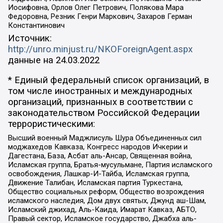
Иосифовна, Орлов Олег Петрович, Полякова Мара
Федоровна, Резник Генри Маркович, Захаров Герман
Константинович
Источник:
http://unro.minjust.ru/NKOForeignAgent.aspx
данные на
24.03.2022
* Единый федеральный список организаций, в
том числе иностранных и международных
организаций, признанных в соответствии с
законодательством Российской Федерации
террористическими:
Высший военный Маджлисуль Шура Объединенных сил
моджахедов Кавказа, Конгресс народов Ичкерии и
Дагестана, База, Асбат аль-Ансар, Священная война,
Исламская группа, Братья-мусульмане, Партия исламского
освобождения, Лашкар-И-Тайба, Исламская группа,
Движение Талибан, Исламская партия Туркестана,
Общество социальных реформ, Общество возрождения
исламского наследия, Дом двух святых, Джунд аш-Шам,
Исламский джихад, Аль-Каида, Имарат Кавказ, АБТО,
Правый сектор, Исламское государство, Джабха аль-