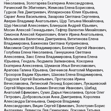
Николаевна, Золотарева Екатерина Александровна,
Рачинский Ян Збигневич, Жемкова Елена Борисовна,
Гудков Лев Дмитриевич, Илларионова Юлия Юрьевна,
Саранг Анна Васильевна, Захарова Светлана Сергеевна,
Аверин Владимир Анатольевич, Щур Татьяна Михайловна,
Щур Николай Алексеевич, Блинушов Андрей Юрьевич,
Мосин Алексей Геннадьевич, Гефтер Валентин Михайлович,
Симонов Алексей Кириллович, Флиге Ирина Анатольевна,
Мельникова Валентина Дмитриевна, Вититинова Елена
Владимировна, Баженова Светлана Куприяновна,
Максимов Сергей Владимирович, Беляев Сергей Иванович,
Голубева Елена Николаевна, Ганнушкина Светлана
Алексеевна, Закс Елена Владимировна, Буртина Елена
Юрьевна, Гендель Людмила Залмановна, Кокорина
Екатерина Алексеевна, Шуманов Илья Вячеславович,
Арапова Галина Юрьевна, Свечников Анатолий Мариевич,
Прохоров Вадим Юрьевич, Шахова Елена Владимировна,
Подузов Сергей Васильевич, Протасова Ирина
Вячеславовна, Литинский Леонид Борисович, Лукашевский
Сергей Маркович, Бахмин Вячеслав Иванович, Шабад
Анатолий Ефимович, Сухих Дарья Николаевна, Орлов Олег
Петрович, Добровольская Анна Дмитриевна, Королева
Александра Евгеньевна, Смирнов Владимир
Александрович, Вицин Сергей Ефимович, Золотухин Борис
Андреевич, Левинсон Лев Семенович, Локшина Татьяна