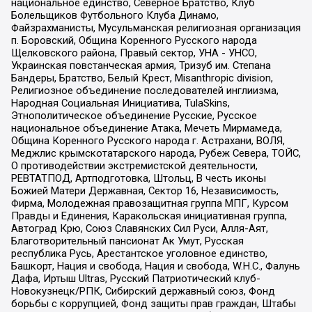
национальное единство, Северное Братство, Клуб
Болельщиков Футбольного Клуба Динамо,
Файзрахманисты, Мусульманская религиозная организация
п. Боровский, Община Коренного Русского народа
Щелковского района, Правый сектор, УНА - УНСО,
Украинская повстанческая армия, Тризуб им. Степана
Бандеры, Братство, Белый Крест, Misanthropic division,
Религиозное объединение последователей инглиизма,
Народная Социальная Инициатива, TulaSkins,
Этнополитическое объединение Русские, Русское
национальное объединение Атака, Мечеть Мирмамеда,
Община Коренного Русского народа г. Астрахани, ВОЛЯ,
Меджлис крымскотатарского народа, Рубеж Севера, ТОЙС,
О противодействии экстремистской деятельности,
РЕВТАТПОД, Артподготовка, Штольц, В честь иконы
Божией Матери Державная, Сектор 16, Независимость,
Фирма, Молодежная правозащитная группа МПГ, Курсом
Правды и Единения, Каракольская инициативная группа,
Автоград Крю, Союз Славянских Сил Руси, Алля-Аят,
Благотворительный пансионат Ак Умут, Русская
республика Русь, Арестантское уголовное единство,
Башкорт, Нация и свобода, Нация и свобода, W.H.С., Фалунь
Дафа, Иртыш Ultras, Русский Патриотический клуб-
Новокузнецк/РПК, Сибирский державный союз, Фонд
борьбы с коррупцией, Фонд защиты прав граждан, Штабы