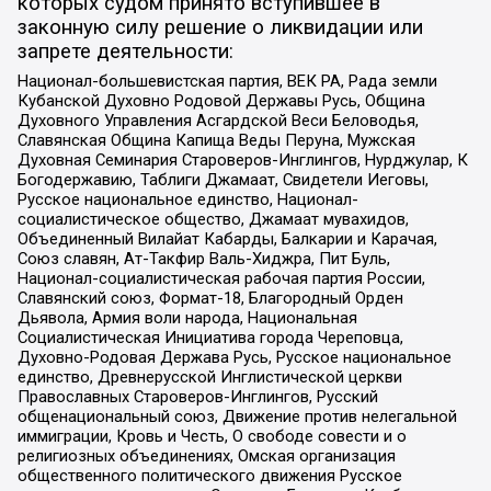
которых судом принято вступившее в
законную силу решение о ликвидации или
запрете деятельности:
Национал-большевистская партия, ВЕК РА, Рада земли
Кубанской Духовно Родовой Державы Русь, Община
Духовного Управления Асгардской Веси Беловодья,
Славянская Община Капища Веды Перуна, Мужская
Духовная Семинария Староверов-Инглингов, Нурджулар, К
Богодержавию, Таблиги Джамаат, Свидетели Иеговы,
Русское национальное единство, Национал-
социалистическое общество, Джамаат мувахидов,
Объединенный Вилайат Кабарды, Балкарии и Карачая,
Союз славян, Ат-Такфир Валь-Хиджра, Пит Буль,
Национал-социалистическая рабочая партия России,
Славянский союз, Формат-18, Благородный Орден
Дьявола, Армия воли народа, Национальная
Социалистическая Инициатива города Череповца,
Духовно-Родовая Держава Русь, Русское национальное
единство, Древнерусской Инглистической церкви
Православных Староверов-Инглингов, Русский
общенациональный союз, Движение против нелегальной
иммиграции, Кровь и Честь, О свободе совести и о
религиозных объединениях, Омская организация
общественного политического движения Русское