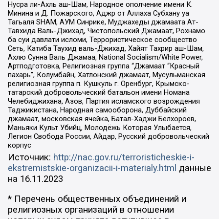
Нусра ли-Ахль аш-Шам, Народное ополчение имени К.
Минина и Д. Пожарского, Аджр от Аллаха Субхану уа
Тагьаля SHAM, АУМ Синрике, Муджахеды джамаата Ат-
Тавхида Валь-Джихад, Чистопольский Джамаат, Рохнамо
ба суи давлати исломи, Террористическое сообщество
Сеть, Катиба Таухид валь-Джихад, Хайят Тахрир аш-Шам,
Ахлю Сунна Валь Джамаа, National Socialism/White Power,
Артподготовка, Религиозная группа “Джамаат “Красный
пахарь”, Колумбайн, Хатлонский джамаат, Мусульманская
религиозная группа п. Кушкуль г. Оренбург, Крымско-
татарский добровольческий батальон имени Номана
Челебиджихана, Азов, Партия исламского возрождения
Таджикистана, Народная самооборона, Дуббайский
джамаат, московская ячейка, Батал-Хаджи Белхороев,
Маньяки Культ Убийц, Молодёжь Которая Улыбается,
Легион Свобода России, Айдар, Русский добровольческий
корпус
Источник:
http://nac.gov.ru/terroristicheskie-i-
ekstremistskie-organizacii-i-materialy.html
данные
на
16.11.2023
* Перечень общественных объединений и
религиозных организаций в отношении