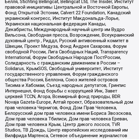
Бёлля, Stichting Bellingcat, Bellingcat Ltd, The Insider, Институт
правовой инициативы Центральной и Восточной Европы,
Фонд Открытой Эстонии, Calvert 22 Foundation, Канадский
украинский конгресс, Институт Макдональда-Лорье,
Украинская национальная федерация Канады,
Декабристы, Международный научный центр им Вудро
Вильсона, Свободная пресса, Возрождение, Всеукраинский
духовный центр , Риддл, Русский антивоенный комитет в
Швеции, Проект Медуза, Фонд Андрея Сахарова, Форум
свободной России, Лига Свободных Наций, Transparеncy
International, Форум Свободных Народов ПостРоссии,
Солидарность с гражданским движением в России –
Solidarus, КрымSOS, Свободный университет, Институт
государственного управления, Форум гражданского
общества Россия, Беллона, Союз жителей островов
Тисима и Хабомаи, Съезд народных депутатов, Гринпис
Интернешнл, Фонд борьбы с коррупцией Инк, Завет
церквей TCCN, Агора, Всемирный фонд природы, BDR
Novaja Gazeta-Europe, Алтай проект, Образовательный дом
прав человека Чернигов, Фонд Дом Прав Человека,
Белорусский дом прав человека имени Бориса Звозскова,
Дом прав человека Тбилиси, Дом прав человека Ереван,
Дом прав человека Крым, Центр дикого лосося, TVR
Studios, ТВ Дождь, Центр европейских исследований им
Вилфрида Мартенса, Сетевое объединение журналистов