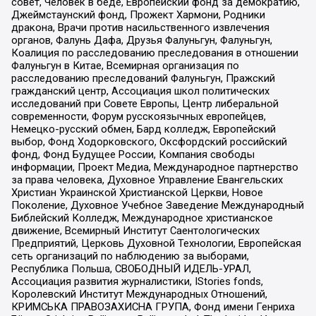
совет, Человек в беде, Европейский фонд за демократию,
Джеймстаунский фонд, Прожект Хармони, Родники
дракона, Врачи против насильственного извлечения
органов, Фалунь Дафа, Друзья Фалуньгун, Фалуньгун,
Коалиция по расследованию преследования в отношении
Фалуньгун в Китае, Всемирная организация по
расследованию преследований Фалуньгун, Пражский
гражданский центр, Ассоциация школ политических
исследований при Совете Европы, Центр либеральной
современности, Форум русскоязычных европейцев,
Немецко-русский обмен, Бард колледж, Европейский
выбор, Фонд Ходорковского, Оксфордский российский
фонд, Фонд Будущее России, Компания свободы
информации, Проект Медиа, Международное партнерство
за права человека, Духовное Управление Евангельских
Христиан Украинской Христианской Церкви, Новое
Поколение, Духовное Учебное Заведение Международный
Библейский Колледж, Международное христианское
движение, Всемирный Институт Саентологических
Предприятий, Церковь Духовной Технологии, Европейская
сеть организаций по наблюдению за выборами,
Республика Польша, СВОБОДНЫЙ ИДЕЛЬ-УРАЛ,
Ассоциация развития журналистики, IStories fonds,
Королевский Институт Международных Отношений,
КРИМСЬКА ПРАВОЗАХИСНА ГРУПА, Фонд имени Генриха