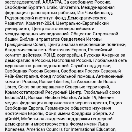
расследователей, АЛЛАТРА, За свободную Россию,
Свободная Бурятия, Uralic, UnKremlin, Международная
федерация транспортных рабочих, ИстЧам Финланд,
Гудзоновский институт, Фонд Демократического
Развития, Комитет-2024, Центрально-Европейский
университет, Центр восточноевропейских и
международных исследований, Общество Сторожевой
башни, Библии и трактатов Свидетелей Иеговы,
Гражданский Совет, Центр анализа европейской политики,
Академическая сеть Восточная Европа, Российский
комитет действия, РЭНД корпорейшн, Русская Америка за
демократию в России, Настоящая Россия, Глобальная сеть
журналистов-расследователей, Служба поддержки,
Свободная Россия Берлин, Свободная Россия Северный
Рейн-Вестфалия, Фонд глобальной помощи, Антивоенный
комитет России, Russie-Libertes, La Asocicion de Rusos
Libres, Союз за возвращение Северных территорий,
Крымскотатарский Ресурсный Центр, Глобальный союз
IndustriALL, Russian Election Monitor, Article 19, Мнение
медиа, Федерация анархического черного креста, Радио
Свободная Европа, Германское общество изучения
Восточной Европы, Фонд имени Фридриха Эберта, XZ
gGmbH, Мобильная академия поддержки гендерной
демократии и миротворчества, Форум имени Льва
Копелева, American Councils for International Education,