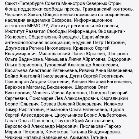
Санкт-Петербурге Совета Министров Северных Стран,
Фонд поддержки свободы прессы, Гражданский контроль,
Человек и Закон, Общественная комиссия по сохранению
наследия академика Сахарова, Информационное
агентство МЕМО. РУ, Институт региональной прессы,
Институт Развития Свободы Информации, Экозащита!-
Женсовет, Общественный вердикт, Евразийская
антимонопольная ассоциация, Бедушев Петр Петрович,
Дзугкоева Регина Николаевна, Кривенко Сергей
Владимирович, Милославский Павел Юрьевич, Шнырова
Ольга Вадимовна, Чанышева Лилия Айратовна, Сидорович
Ольга Борисовна, Туровский Александр Алексеевич,
Васильева Анастасия Евгеньевна, Ривина Анна Валерьевна,
Бойко Анатолий Николаевич, Дугин Сергей Георгиевич,
Пивоваров Андрей Сергеевич, Аверин Виталий Евгеньевич,
Барахоев Магомед Бекханович, Шарипков Олег
Викторович, Мошель Ирина Ароновна, Шведов Григорий
Сергеевич, Пономарев Лев Александрович, Каргалицкий
Борис Юльевич, Созаев Валерий Валерьевич, Исламов
Тимур Рифгатович, Романова Ольга Евгеньевна, Щаров
Сергей Алексадрович, Цирульников Борис Альбертович,
Гасан Ольга Павловна, Паутов Юрий Анатольевич,
Верховский Александр Маркович, Пислакова-Паркер
Марина Петровна, Кочеткова Татьяна Владимировна,
Чуркина Наталья Валерьевна, Акимова Татьяна