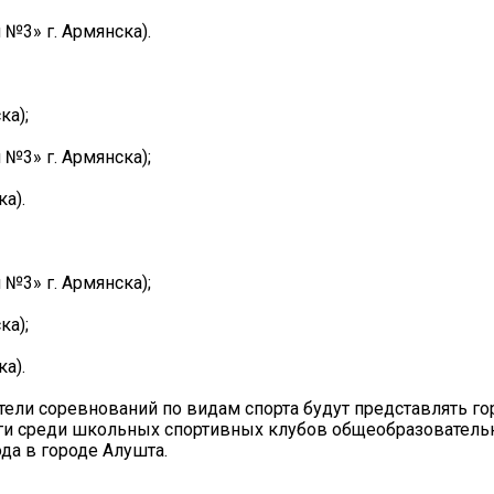
№3» г. Армянска).
ка);
№3» г. Армянска);
а).
№3» г. Армянска);
ка);
а).
ли соревнований по видам спорта будут представлять го
иги среди школьных спортивных клубов общеобразовател
да в городе Алушта.