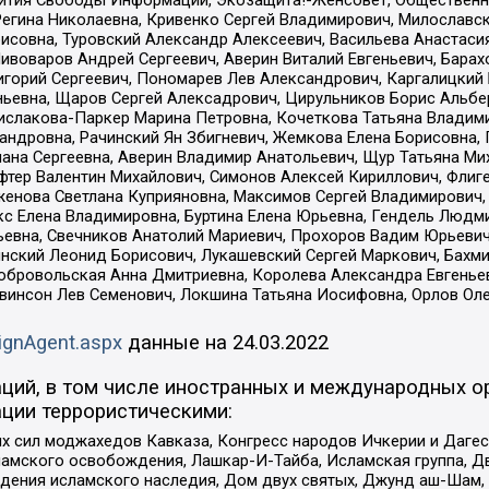
звития Свободы Информации, Экозащита!-Женсовет, Общественн
Регина Николаевна, Кривенко Сергей Владимирович, Милославс
совна, Туровский Александр Алексеевич, Васильева Анастасия
Пивоваров Андрей Сергеевич, Аверин Виталий Евгеньевич, Бара
горий Сергеевич, Пономарев Лев Александрович, Каргалицкий 
ньевна, Щаров Сергей Алексадрович, Цирульников Борис Альбер
ислакова-Паркер Марина Петровна, Кочеткова Татьяна Владими
сандровна, Рачинский Ян Збигневич, Жемкова Елена Борисовна,
лана Сергеевна, Аверин Владимир Анатольевич, Щур Татьяна М
фтер Валентин Михайлович, Симонов Алексей Кириллович, Флиг
женова Светлана Куприяновна, Максимов Сергей Владимирович, 
кс Елена Владимировна, Буртина Елена Юрьевна, Гендель Людм
евна, Свечников Анатолий Мариевич, Прохоров Вадим Юрьевич
инский Леонид Борисович, Лукашевский Сергей Маркович, Бахм
Добровольская Анна Дмитриевна, Королева Александра Евгенье
евинсон Лев Семенович, Локшина Татьяна Иосифовна, Орлов Ол
ignAgent.aspx
данные на
24.03.2022
ций, в том числе иностранных и международных ор
ции террористическими:
ил моджахедов Кавказа, Конгресс народов Ичкерии и Дагеста
ламского освобождения, Лашкар-И-Тайба, Исламская группа, Дв
ения исламского наследия, Дом двух святых, Джунд аш-Шам, 