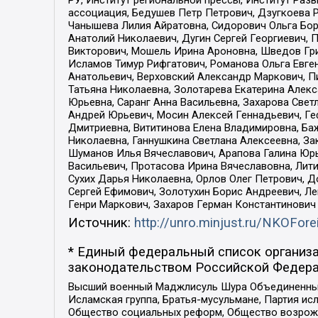
РУ, Институт региональной прессы, Институт Ра
ассоциация, Бедушев Петр Петрович, Дзугкоева 
Чанышева Лилия Айратовна, Сидорович Ольга Бори
Анатолий Николаевич, Дугин Сергей Георгиевич, 
Викторович, Мошель Ирина Ароновна, Шведов Гри
Исламов Тимур Рифгатович, Романова Ольга Евге
Анатольевич, Верховский Александр Маркович, П
Татьяна Николаевна, Золотарева Екатерина Алек
Юрьевна, Саранг Анна Васильевна, Захарова Свет
Андрей Юрьевич, Мосин Алексей Геннадьевич, Ге
Дмитриевна, Вититинова Елена Владимировна, Ба
Николаевна, Ганнушкина Светлана Алексеевна, За
Шуманов Илья Вячеславович, Арапова Галина Юрь
Васильевич, Протасова Ирина Вячеславовна, Лит
Сухих Дарья Николаевна, Орлов Олег Петрович, 
Сергей Ефимович, Золотухин Борис Андреевич, Л
Генри Маркович, Захаров Герман Константинович
Источник:
http://unro.minjust.ru/NKOFore
* Единый федеральный список организа
законодательством Российской Федера
Высший военный Маджлисуль Шура Объединенных с
Исламская группа, Братья-мусульмане, Партия ис
Общество социальных реформ, Общество возрожд