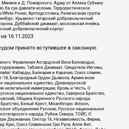
 Минина и Д. Пожарского, Аджр от Аллаха Субхану
о ба суи давлати исломи, Террористическое
/White Power, Артподготовка, Религиозная группа
Оренбург, Крымско-татарский добровольческий
орона, Дуббайский джамаат, московская ячейка,
усский добровольческий корпус
 на
16.11.2023
судом принято вступившее в законную
вного Управления Асгардской Веси Беловодья,
годержавию, Таблиги Джамаат, Свидетели Иеговы,
айат Кабарды, Балкарии и Карачая, Союз славян,
т-18, Благородный Орден Дьявола, Армия воли
ое национальное единство, Древнерусской
 нелегальной иммиграции, Кровь и Честь, О
усское национальное единство, Северное Братство,
ровский, Община Коренного Русского народа
атство, Белый Крест, Misanthropic division,
еское объединение Русские, Русское национальное
котатарского народа, Рубеж Севера, ТОЙС, О
ри Державная, Сектор 16, Независимость, Фирма,
д Крю, Союз Славянских Сил Руси, Алля-Аят,