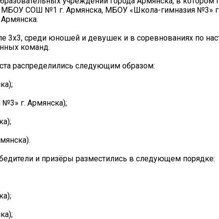
бразовательных учреждений города Армянска, в котором 
 МБОУ СОШ №1 г. Армянска, МБОУ «Школа-гимназия №3» г.
 Армянска.
е 3х3, среди юношей и девушек и в соревнованиях по на
анных команд.
еста распределились следующим образом:
ка);
№3» г. Армянска);
а);
мянска).
обедители и призёры разместились в следующем порядке:
а);
ка);