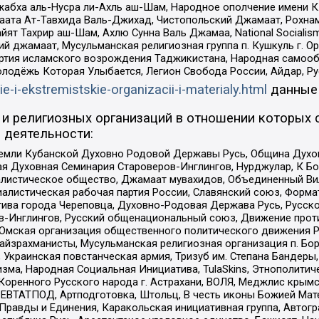
жабха аль-Нусра ли-Ахль аш-Шам, Народное ополчение имени К.
ата Ат-Тавхида Валь-Джихад, Чистопольский Джамаат, Рохнам
ят Тахрир аш-Шам, Ахлю Сунна Валь Джамаа, National Socialism
ий джамаат, Мусульманская религиозная группа п. Кушкуль г. 
ртия исламского возрождения Таджикистана, Народная самооб
олодёжь Которая Улыбается, Легион Свобода России, Айдар, Р
ie-i-ekstremistskie-organizacii-i-materialy.html
данные
и религиозных организаций в отношении которых 
 деятельности:
земли Кубанской Духовно Родовой Державы Русь, Община Духо
 Духовная Семинария Староверов-Инглингов, Нурджулар, К Бо
листическое общество, Джамаат мувахидов, Объединенный Вил
иалистическая рабочая партия России, Славянский союз, Форма
ива города Череповца, Духовно-Родовая Держава Русь, Русск
-Инглингов, Русский общенациональный союз, Движение против
 Омская организация общественного политического движения Р
йзрахманисты, Мусульманская религиозная организация п. Бо
краинская повстанческая армия, Тризуб им. Степана Бандеры, Бр
зма, Народная Социальная Инициатива, TulaSkins, Этнополитич
оренного Русского народа г. Астрахани, ВОЛЯ, Меджлис крымс
РЕВТАТПОД, Артподготовка, Штольц, В честь иконы Божией Мате
равды и Единения, Каракольская инициативная группа, Автогра