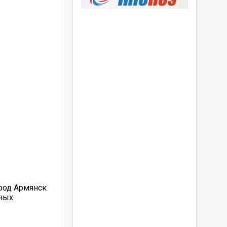
род Армянск
ьных