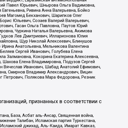
ый вердикт, Евразийская антимонопольная
кий Павел Юрьевич, Шнырова Ольга Вадимовна,
 Евгеньевна, Ривина Анна Валерьевна, Бойко
хоев Магомед Бекханович, Шарипков Олег
Борис Юльевич, Созаев Валерий Валерьевич,
тович, Гасан Ольга Павловна, Паутов Юрий
ровна, Чуркина Наталья Валерьевна, Акимова
 Гудков Лев Дмитриевич, Илларионова Юлия
ихайловна, Щур Николай Алексеевич, Блинушов
е Ирина Анатольевна, Мельникова Валентина
Беляев Сергей Иванович, Голубева Елена
ила Залмановна, Кокорина Екатерина Алексеевна,
, Шахова Елена Владимировна, Подузов Сергей
ин Вячеслав Иванович, Шабад Анатолий Ефимович,
вна, Смирнов Владимир Александрович, Вицин
ег Петрович, Полякова Мара Федоровна, Резник
ганизаций, признанных в соответствии с
на, База, Асбат аль-Ансар, Священная война,
ижение Талибан, Исламская партия Туркестана,
Исламский джихад, Аль-Каида, Имарат Кавказ,