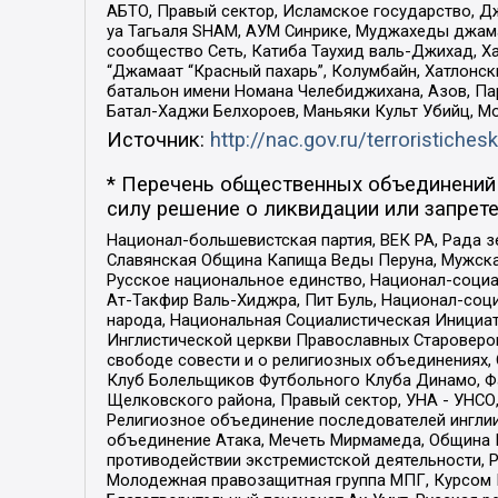
АБТО, Правый сектор, Исламское государство, Д
уа Тагьаля SHAM, АУМ Синрике, Муджахеды джама
сообщество Сеть, Катиба Таухид валь-Джихад, Хай
“Джамаат “Красный пахарь”, Колумбайн, Хатлонск
батальон имени Номана Челебиджихана, Азов, Па
Батал-Хаджи Белхороев, Маньяки Культ Убийц, М
Источник:
http://nac.gov.ru/terroristichesk
* Перечень общественных объединений 
силу решение о ликвидации или запрете
Национал-большевистская партия, ВЕК РА, Рада 
Славянская Община Капища Веды Перуна, Мужская
Русское национальное единство, Национал-социа
Ат-Такфир Валь-Хиджра, Пит Буль, Национал-соц
народа, Национальная Социалистическая Инициат
Инглистической церкви Православных Староверов
свободе совести и о религиозных объединениях,
Клуб Болельщиков Футбольного Клуба Динамо, Фа
Щелковского района, Правый сектор, УНА - УНСО, У
Религиозное объединение последователей инглии
объединение Атака, Мечеть Мирмамеда, Община К
противодействии экстремистской деятельности, 
Молодежная правозащитная группа МПГ, Курсом П