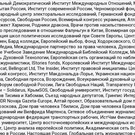
альный Демократический Институт Международных Отношений,
тая Россия, Институт современной России, Черноморский фонд
родный центр электоральных исследований, Германский фонд
рсов, Свободная Россия, Всемирный конгресс украинцев, Атла
ект Хармони, Родники дракона, Врачи против насильственного
ию преследования в отношении Фалуньгун в Китае, Всемирная о
ация школ политических исследований при Совете Европы, Цен
мен, Бард колледж, Европейский выбор, Фонд Ходорковского,
едиа, Международное партнерство за права человека, Духовно
ое Учебное Заведение Международный Библейский Колледж, М
ь Духовной Технологии, Европейская сеть организаций по наб
урналистики, IStories fonds, Королевский Институт Между
gcat, Bellingcat Ltd, The Insider, Институт правовой инициатив
инский конгресс, Институт Макдональда-Лорье, Украинская нац
, Свободная пресса, Возрождение, Всеукраинский духовный цен
орум свободной России, Лига Свободных Наций, Transparеncy I
– Solidarus, КрымSOS, Свободный университет, Институт госу
в Тисима и Хабомаи, Съезд народных депутатов, Гринпис Инте
DR Novaja Gazeta-Europe, Алтай проект, Образовательный дом 
зскова, Дом прав человека Тбилиси, Дом прав человека Ерева
едований им Вилфрида Мартенса, Сетевое объединение журнали
Международная федерация транспортных рабочих, ИстЧам Финлан
й университет, Центр восточноевропейских и международных и
, Центр анализа европейской политики, Академическая сеть Во
ю в России, Настоящая Россия, Глобальная сеть журналистов