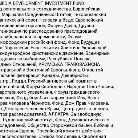
 MEDIA DEVELOPMENT INVESTMENT FUND,
 регионального сотрудничества, Европейская
 Маршалла Соединенных Штатов, Тихоокеанский
нтический совет, Человек в беде, Европейский
 извлечения органов, Фалунь Дафа, Друзья
рганизация по расследованию преследований
тр либеральной современности, Форум
 Оксфордский российский фонд, Фонд Будущее
е Управление Евангельских Христиан Украинской
еждународное христианское движение, Всемирный
людению за выборами, Республика Польша,
народных Отношений, КРИМСЬКА ПРАВОЗАХИСНА
ы Центральной и Восточной Европы, Фонд Открытой
иональная федерация Канады, Декабристы,
тр , Риддл, Русский антивоенный комитет в
nternational, Форум Свободных Народов ПостРоссии,
дарственного управления, Форум гражданского
рнешнл, Фонд борьбы с коррупцией Инк, Завет
прав человека Чернигов, Фонд Дом Прав Человека,
н, Дом прав человека Крым, Центр дикого лосося,
стов расследователей, АЛЛАТРА, За свободную
д, Гудзоновский институт, Фонд Демократического
сследований, Общество Сторожевой башни, Библии и
сточная Европа, Российский комитет действия,
-расследователей, Служба поддержки, Свободная