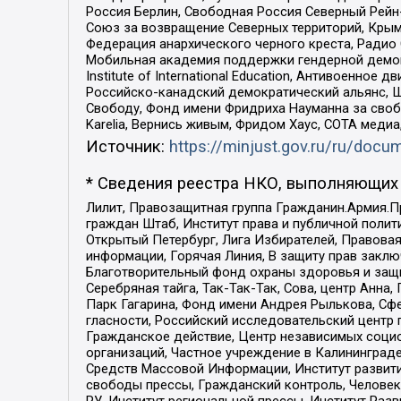
Россия Берлин, Свободная Россия Северный Рейн-В
Союз за возвращение Северных территорий, Крымско
Федерация анархического черного креста, Радио
Мобильная академия поддержки гендерной демократи
Institute of International Education, Антивоенн
Российско-канадский демократический альянс, 
Свободу, Фонд имени Фридриха Науманна за свобо
Karelia, Вернись живым, Фридом Хаус, СОТА меди
Источник:
https://minjust.gov.ru/ru/doc
* Сведения реестра НКО, выполняющих 
Лилит, Правозащитная группа Гражданин.Армия.П
граждан Штаб, Институт права и публичной поли
Открытый Петербург, Лига Избирателей, Правова
информации, Горячая Линия, В защиту прав закл
Благотворительный фонд охраны здоровья и защи
Серебряная тайга, Так-Так-Так, Сова, центр Анн
Парк Гагарина, Фонд имени Андрея Рылькова, Сф
гласности, Российский исследовательский центр 
Гражданское действие, Центр независимых соци
организаций, Частное учреждение в Калининград
Средств Массовой Информации, Институт развити
свободы прессы, Гражданский контроль, Человек