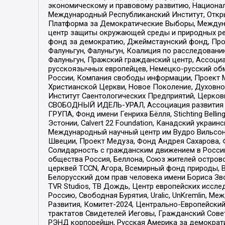
экономическому и правовому развитию, Национ
Международный Республиканский Институт, Откры
Платформа за Демократические Выборы, Междуна
центр защиты окружающей среды и природных ресу
фонд за демократию, Джеймстаунский фонд, Прож
Фалуньгун, Фалуньгун, Коалиция по расследован
Фалуньгун, Пражский гражданский центр, Ассоци
русскоязычных европейцев, Немецко-русский об
России, Компания свободы информации, Проект М
Христианской Церкви, Новое Поколение, Духовн
Институт Саентологических Предприятий, Церков
СВОБОДНЫЙ ИДЕЛЬ-УРАЛ, Ассоциация развития ж
ГРУПА, Фонд имени Генриха Бёлля, Stichting Bellin
Эстонии, Calvert 22 Foundation, Канадский укра
Международный научный центр им Вудро Вильсона
Швеции, Проект Медуза, Фонд Андрея Сахарова, Ф
Солидарность с гражданским движением в России 
общества Россия, Беллона, Союз жителей острово
церквей TCCN, Агора, Всемирный фонд природы, B
Белорусский дом прав человека имени Бориса Зво
TVR Studios, ТВ Дождь, Центр европейских иссл
Россию, Свободная Бурятия, Uralic, UnKremlin, 
Развития, Комитет-2024, Центрально-Европейски
трактатов Свидетелей Иеговы, Гражданский Совет
РЭНД корпорейшн, Русская Америка за демократи