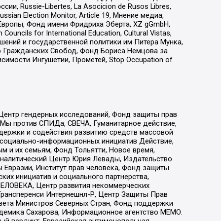
 Russie-Libertes, La Asocicion de Rusos Libres,
an Election Monitor, Article 19, Мнение медиа,
Европы, Фонд имени Фридриха Эберта, XZ gGmbH,
ls for International Education, Cultural Vistas,
ошений и государственной политики им Питера Мунка,
 Гражданских Свобод, Фонд Бориса Немцова за
имости Ингушетии, Прометей, Stop Occupation of
 Центр гендерных исследований, Фонд защиты прав
 Мы против СПИДа, СВЕЧА, Гуманитарное действие,
ддержки и содействия развитию средств массовой
р социально-информационных инициатив Действие,
 и их семьям, Фонд Тольятти, Новое время,
, Аналитический Центр Юрия Левады, Издательство
 Евразии, Институт прав человека, Фонд защиты
ких инициатив и социального партнерства,
ЕЛОВЕКА, Центр развития некоммерческих
 Трансперенси Интернешнл-Р, Центр Защиты Прав
овета Министров Северных Стран, Фонд поддержки
адемика Сахарова, Информационное агентство МЕМО.