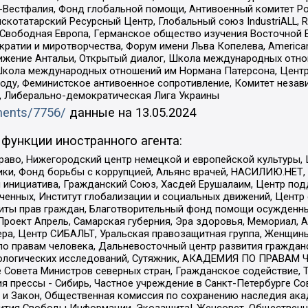
естфалия, Фонд глобальной помощи, Антивоенный комитет России,
татарский Ресурсный Центр, Глобальный союз IndustriALL, Russi
 Свободная Европа, Германское общество изучения Восточной 
и и миротворчества, Форум имени Льва Копелева, American Counci
ое движение Антальи, Открытый диалог, Школа международных отн
Школа международных отношений им Нормана Патерсона, Центр
ду, Феминистское антивоенное сопротивление, Комитет независ
а, Либерально-демократическая Лига Украины
uments/7756/
данные на
13.05.2024
функции иностранного агента:
раво, Нижегородский центр немецкой и европейской культуры,
тики, Фонд борьбы с коррупцией, Альянс врачей, НАСИЛИЮ.НЕТ,
я инициатива, Гражданский Союз, Хасдей Ерушалаим, Центр по
юченных, Институт глобализации и социальных движений, Цент
ты прав граждан, Благотворительный фонд помощи осужденным
а, Проект Апрель, Самарская губерния, Эра здоровья, Мемориал
ера, Центр СИБАЛЬТ, Уральская правозащитная группа, Женщины
по правам человека, Дальневосточный центр развития гражданс
ологических исследований, Сутяжник, АКАДЕМИЯ ПО ПРАВАМ Ч
е Совета Министров северных стран, Гражданское содействие,
я прессы - Сибирь, Частное учреждение в Санкт-Петербурге С
 и Закон, Общественная комиссия по сохранению наследия ак