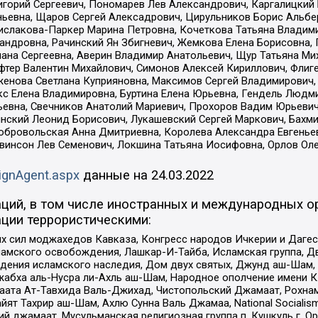
горий Сергеевич, Пономарев Лев Александрович, Каргалицкий 
ньевна, Щаров Сергей Алексадрович, Цирульников Борис Альбер
ислакова-Паркер Марина Петровна, Кочеткова Татьяна Владими
сандровна, Рачинский Ян Збигневич, Жемкова Елена Борисовна,
лана Сергеевна, Аверин Владимир Анатольевич, Щур Татьяна М
фтер Валентин Михайлович, Симонов Алексей Кириллович, Флиг
женова Светлана Куприяновна, Максимов Сергей Владимирович, 
кс Елена Владимировна, Буртина Елена Юрьевна, Гендель Людм
евна, Свечников Анатолий Мариевич, Прохоров Вадим Юрьевич
инский Леонид Борисович, Лукашевский Сергей Маркович, Бахм
Добровольская Анна Дмитриевна, Королева Александра Евгенье
евинсон Лев Семенович, Локшина Татьяна Иосифовна, Орлов Ол
ignAgent.aspx
данные на
24.03.2022
ций, в том числе иностранных и международных ор
ции террористическими:
ил моджахедов Кавказа, Конгресс народов Ичкерии и Дагеста
ламского освобождения, Лашкар-И-Тайба, Исламская группа, Дв
ения исламского наследия, Дом двух святых, Джунд аш-Шам, 
жабха аль-Нусра ли-Ахль аш-Шам, Народное ополчение имени К.
ата Ат-Тавхида Валь-Джихад, Чистопольский Джамаат, Рохнам
ят Тахрир аш-Шам, Ахлю Сунна Валь Джамаа, National Socialism
ий джамаат, Мусульманская религиозная группа п. Кушкуль г. 