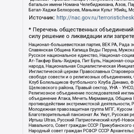
батальон имени Номана Челебиджихана, Азов, Па
Батал-Хаджи Белхороев, Маньяки Культ Убийц, М
Источник:
http://nac.gov.ru/terroristichesk
* Перечень общественных объединений 
силу решение о ликвидации или запрете
Национал-большевистская партия, ВЕК РА, Рада 
Славянская Община Капища Веды Перуна, Мужская
Русское национальное единство, Национал-социа
Ат-Такфир Валь-Хиджра, Пит Буль, Национал-соц
народа, Национальная Социалистическая Инициат
Инглистической церкви Православных Староверов
свободе совести и о религиозных объединениях,
Клуб Болельщиков Футбольного Клуба Динамо, Фа
Щелковского района, Правый сектор, УНА - УНСО, У
Религиозное объединение последователей инглии
объединение Атака, Мечеть Мирмамеда, Община К
противодействии экстремистской деятельности, 
Молодежная правозащитная группа МПГ, Курсом П
Благотворительный пансионат Ак Умут, Русская ре
Иртыш Ultras, Русский Патриотический клуб-Нов
Навального, Совет граждан СССР Прикубанского 
Народный совет граждан РСФСР СССР Архангельск