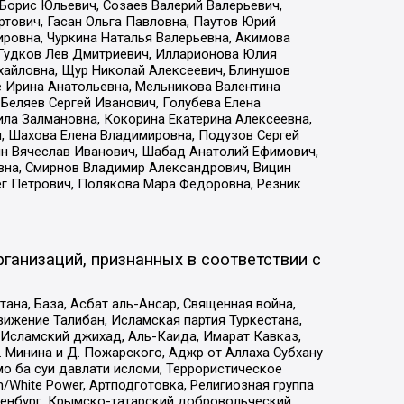
Борис Юльевич, Созаев Валерий Валерьевич,
тович, Гасан Ольга Павловна, Паутов Юрий
ровна, Чуркина Наталья Валерьевна, Акимова
 Гудков Лев Дмитриевич, Илларионова Юлия
ихайловна, Щур Николай Алексеевич, Блинушов
е Ирина Анатольевна, Мельникова Валентина
Беляев Сергей Иванович, Голубева Елена
ила Залмановна, Кокорина Екатерина Алексеевна,
, Шахова Елена Владимировна, Подузов Сергей
ин Вячеслав Иванович, Шабад Анатолий Ефимович,
вна, Смирнов Владимир Александрович, Вицин
ег Петрович, Полякова Мара Федоровна, Резник
ганизаций, признанных в соответствии с
на, База, Асбат аль-Ансар, Священная война,
ижение Талибан, Исламская партия Туркестана,
Исламский джихад, Аль-Каида, Имарат Кавказ,
 Минина и Д. Пожарского, Аджр от Аллаха Субхану
о ба суи давлати исломи, Террористическое
/White Power, Артподготовка, Религиозная группа
Оренбург, Крымско-татарский добровольческий