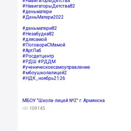
#НавигаторыДетства
#НавигаторыДетства82
#деньматери
#ДеньМатери2022
#деньматери82
#Незабудка82
#длясамой
#ПоговориСМамой
#АртЛаб
#Росдетцентр
#РДШ
#РДДМ
#ученическоесамоуправление
#мбоушколалицей2
#НДК_ноябрь2
1:26
МБОУ "Школа-лицей №2" г. Армянска
109145