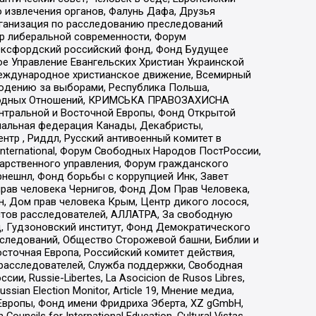
 извлечения органов, Фалунь Дафа, Друзья
рганизация по расследованию преследований
тр либеральной современности, Форум
 Оксфордский российский фонд, Фонд Будущее
е Управление Евангельских Христиан Украинской
еждународное христианское движение, Всемирный
людению за выборами, Республика Польша,
народных Отношений, КРИМСЬКА ПРАВОЗАХИСНА
ы Центральной и Восточной Европы, Фонд Открытой
иональная федерация Канады, Декабристы,
тр , Риддл, Русский антивоенный комитет в
nternational, Форум Свободных Народов ПостРоссии,
дарственного управления, Форум гражданского
рнешнл, Фонд борьбы с коррупцией Инк, Завет
прав человека Чернигов, Фонд Дом Прав Человека,
н, Дом прав человека Крым, Центр дикого лосося,
стов расследователей, АЛЛАТРА, За свободную
д, Гудзоновский институт, Фонд Демократического
сследований, Общество Сторожевой башни, Библии и
сточная Европа, Российский комитет действия,
-расследователей, Служба поддержки, Свободная
 Russie-Libertes, La Asocicion de Rusos Libres,
an Election Monitor, Article 19, Мнение медиа,
Европы, Фонд имени Фридриха Эберта, XZ gGmbH,