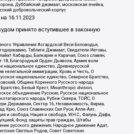
орона, Дуббайский джамаат, московская ячейка,
усский добровольческий корпус
 на
16.11.2023
судом принято вступившее в законную
вного Управления Асгардской Веси Беловодья,
годержавию, Таблиги Джамаат, Свидетели Иеговы,
айат Кабарды, Балкарии и Карачая, Союз славян,
т-18, Благородный Орден Дьявола, Армия воли
ое национальное единство, Древнерусской
 нелегальной иммиграции, Кровь и Честь, О
усское национальное единство, Северное Братство,
ровский, Община Коренного Русского народа
атство, Белый Крест, Misanthropic division,
еское объединение Русские, Русское национальное
котатарского народа, Рубеж Севера, ТОЙС, О
ри Державная, Сектор 16, Независимость, Фирма,
д Крю, Союз Славянских Сил Руси, Алля-Аят,
я и свобода, Нация и свобода, W.H.С., Фалунь Дафа,
рупцией, Фонд защиты прав граждан, Штабы
ение русского движения, Народное движение Адат,
етских Светлых Родов, Совет Советских