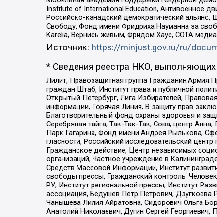
Мобильная академия поддержки гендерной демократи
Institute of International Education, Антивоенн
Российско-канадский демократический альянс, 
Свободу, Фонд имени Фридриха Науманна за свобо
Karelia, Вернись живым, Фридом Хаус, СОТА меди
Источник:
https://minjust.gov.ru/ru/doc
* Сведения реестра НКО, выполняющих 
Лилит, Правозащитная группа Гражданин.Армия.П
граждан Штаб, Институт права и публичной поли
Открытый Петербург, Лига Избирателей, Правова
информации, Горячая Линия, В защиту прав закл
Благотворительный фонд охраны здоровья и защи
Серебряная тайга, Так-Так-Так, Сова, центр Анн
Парк Гагарина, Фонд имени Андрея Рылькова, Сф
гласности, Российский исследовательский центр 
Гражданское действие, Центр независимых соци
организаций, Частное учреждение в Калининград
Средств Массовой Информации, Институт развити
свободы прессы, Гражданский контроль, Человек
РУ, Институт региональной прессы, Институт Ра
ассоциация, Бедушев Петр Петрович, Дзугкоева 
Чанышева Лилия Айратовна, Сидорович Ольга Бори
Анатолий Николаевич, Дугин Сергей Георгиевич, 