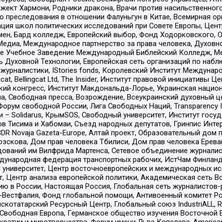
ект Хармони, Родники дракона, Врачи против насильственного
ию преследования в отношении Фалуньгун в Китае, Всемирная о
ация школ политических исследований при Совете Европы, Цен
мен, Бард колледж, Европейский выбор, Фонд Ходорковского,
едиа, Международное партнерство за права человека, Духовно
ое Учебное Заведение Международный Библейский Колледж, М
ь Духовной Технологии, Европейская сеть организаций по наб
урналистики, IStories fonds, Королевский Институт Между
gcat, Bellingcat Ltd, The Insider, Институт правовой инициатив
инский конгресс, Институт Макдональда-Лорье, Украинская нац
, Свободная пресса, Возрождение, Всеукраинский духовный цен
орум свободной России, Лига Свободных Наций, Transparеncy I
– Solidarus, КрымSOS, Свободный университет, Институт госу
в Тисима и Хабомаи, Съезд народных депутатов, Гринпис Инте
DR Novaja Gazeta-Europe, Алтай проект, Образовательный дом 
зскова, Дом прав человека Тбилиси, Дом прав человека Ерева
едований им Вилфрида Мартенса, Сетевое объединение журнали
Международная федерация транспортных рабочих, ИстЧам Финлан
й университет, Центр восточноевропейских и международных и
, Центр анализа европейской политики, Академическая сеть Во
ю в России, Настоящая Россия, Глобальная сеть журналистов
естфалия, Фонд глобальной помощи, Антивоенный комитет России,
татарский Ресурсный Центр, Глобальный союз IndustriALL, Russi
 Свободная Европа, Германское общество изучения Восточной 