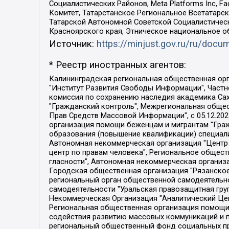
Социалистических Районов, Meta Platforms Inc, 
Комитет, Татарстанское Региональное Всетатар
Татарской Автономной Советской Социалистическ
Красноярского края, Этническое национальное о
Источник:
https://minjust.gov.ru/ru/doc
* Реестр иностранных агентов:
Калининградская региональная общественная организация "Экозащита!-Женсовет", Фонд содействия защите прав и свобод граждан "Общественный вердикт", Фонд "Институт Развития Свободы Информации", Частное учреждение "Информационное агентство МЕМО. РУ", Региональная общественная организация "Общественная комиссия по сохранению наследия академика Сахарова", Фонд поддержки свободы прессы, Санкт-Петербургская общественная правозащитная организация "Гражданский контроль", Межрегиональная общественная организация "Информационно-просветительский центр "Мемориал", Региональный Фонд "Центр Защиты Прав Средств Массовой Информации", с 05.12.2023 Фонд "Центр Защиты Прав Средств массовой информации", Региональная общественная благотворительная организация помощи беженцам и мигрантам "Гражданское содействие", Негосударственное образовательное учреждение дополнительного профессионального образования (повышение квалификации) специалистов "АКАДЕМИЯ ПО ПРАВАМ ЧЕЛОВЕКА", Свердловская региональная общественная организация "Сутяжник", Автономная некоммерческая организация "Центр независимых социологических исследований", Союз общественных объединений "Российский исследовательский центр по правам человека", Региональное общественное учреждение научно-информационный центр "МЕМОРИАЛ", Некоммерческая организация "Фонд защиты гласности", Автономная некоммерческая организация "Институт прав человека", Городская общественная организация "Екатеринбургское общество "МЕМОРИАЛ", Городская общественная организация "Рязанское историко-просветительское и правозащитное общество "Мемориал" (Рязанский Мемориал), Челябинский региональный орган общественной самодеятельности – женское общественное объединение "Женщины Евразии", Челябинский региональный орган общественной самодеятельности "Уральская правозащитная группа", Фонд содействия защите здоровья и социальной справедливости имени Андрея Рылькова, Автономная Некоммерческая Организация "Аналитический Центр Юрия Левады", Автономная некоммерческая организация социальной поддержки населения "Проект Апрель", Региональная общественная организация помощи женщинам и детям, находящимся в кризисной ситуации "Информационно-методический центр "Анна", Фонд содействия развитию массовых коммуникаций и правовому просвещению "Так-так-Так", Фонд содействия устойчивому развитию "Серебряная тайга", Свердловский региональный общественный фонд социальных проектов "Новое время", "Idel.Реалии", Кавказ.Реалии, Крым.Реалии, Телеканал Настоящее Время, Татаро-башкирская служба Радио Свобода (Azatliq Radiosi), Радио Свободная Европа/Радио Свобода (PCE/PC), "Сибирь.Реалии", "Фактограф", Благотворительный фонд помощи осужденным и их семьям, Автономная некоммерческая организация "Институт глобализации и социальных движений", Фонд "В защиту прав заключенных", Частное учреждение "Центр поддержки и содействия развитию средств массовой информации", Пензенский региональный общественный благотворительный фонд "Гражданский союз", "Север.Реалии", Некоммерческая организация Фонд "Правовая инициатива", 