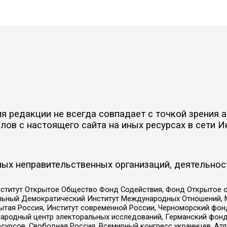
 редакции не всегда совпадает с точкой зрения а
ов с настоящего сайта на иных ресурсах в сети И
ых неправительственных организаций, деятельнос
ститут Открытое Общество Фонд Содействия, Фонд Открытое 
альный Демократический Институт Международных Отношений,
тая Россия, Институт современной России, Черноморский фонд
родный центр электоральных исследований, Германский фонд
рсов, Свободная Россия, Всемирный конгресс украинцев, Атла