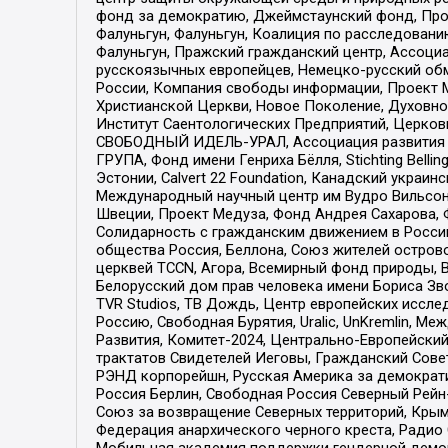
фонд за демократию, Джеймстаунский фонд, Прож
Фалуньгун, Фалуньгун, Коалиция по расследован
Фалуньгун, Пражский гражданский центр, Ассоци
русскоязычных европейцев, Немецко-русский об
России, Компания свободы информации, Проект М
Христианской Церкви, Новое Поколение, Духовн
Институт Саентологических Предприятий, Церков
СВОБОДНЫЙ ИДЕЛЬ-УРАЛ, Ассоциация развития ж
ГРУПА, Фонд имени Генриха Бёлля, Stichting Bellin
Эстонии, Calvert 22 Foundation, Канадский укра
Международный научный центр им Вудро Вильсона
Швеции, Проект Медуза, Фонд Андрея Сахарова, Ф
Солидарность с гражданским движением в России 
общества Россия, Беллона, Союз жителей острово
церквей TCCN, Агора, Всемирный фонд природы, B
Белорусский дом прав человека имени Бориса Зво
TVR Studios, ТВ Дождь, Центр европейских иссл
Россию, Свободная Бурятия, Uralic, UnKremlin, 
Развития, Комитет-2024, Центрально-Европейски
трактатов Свидетелей Иеговы, Гражданский Совет
РЭНД корпорейшн, Русская Америка за демократи
Россия Берлин, Свободная Россия Северный Рейн-В
Союз за возвращение Северных территорий, Крымско
Федерация анархического черного креста, Радио