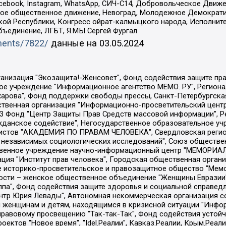
Facebook, Instagram, WhatsApp, СИЧ-С14, Добровольческое Движ
ское общественное движение, Невоград, Молодежное Демократ
ой Республики, Конгресс ойрат-калмыцкого народа, Исполнит
бъединение, ЛГБТ, Я.МЫ Сергей Фургал
uments/7822/
данные на
03.05.2024
Общество с ограниченной ответственностью "Радио Свободная Европа/Радио Свобода", Чешское информационное агентство "MEDIUM-ORIENT", Красноярская региональная общественная организация "Мы против СПИДа", Камалягин Денис Николаевич, Маркелов Сергей Евгеньевич, Пономарев Лев Александрович, Савицкая Людмила Алексеевна, Автономная некоммерческая организация "Центр по работе с проблемой насилия "НАСИЛИЮ.НЕТ", Межрегиональный профессиональный союз работников здравоохранения "Альянс врачей", Юридическое лицо, зарегистрированное в Латвийской Республике, SIA "Medusa Project" (регистрационный номер 40103797863, дата регистрации 10.06.2014), Некоммерческая организация "Фонд по борьбе с коррупцией", Автономная некоммерческая организация "Институт права и публичной политики", Баданин Роман Сергеевич, Гликин Максим Александрович, Железнова Мария Михайловна, Лукьянова Юлия Сергеевна, Маетная Елизавета Витальевна, Маняхин Петр Борисович, Чуракова Ольга Владимировна, Ярош Юлия Петровна, Юридическое лицо "The Insider SIA", зарегистрированное в Риге, Латвийская Республика (дата регистрации 26.06.2015), являющееся администратором доменного имени интернет-издания "The Insider SIA", https://theins.ru, Постернак Алексей Евгеньевич, Рубин Михаил Аркадьевич, Анин Роман Александрович, Юридическое лицо Istories fonds, зарегистрированное в Латвийской Республике (регистрационный номер 50008295751, дата регистрации 24.02.2020), Великовский Дмитрий Александрович, Долинина Ирина Николаевна, Мароховская Алеся Алексеевна, Шлейнов Роман Юрьевич, Шмагун Олеся Валентиновна, Общество с ограниченной ответственностью "Альтаир 2021", Общество с ограниченной ответственностью "Вега 2021", Общество с ограниченной ответственностью "Главный редактор 2021", Общество с ограниченной ответственностью "Ромашки монолит", Важенков Артем Валерьевич, Ивановская областная общественная организация "Центр гендерных исследований", Гурман Юрий Альбертович, Медиапроект "ОВД-Инфо", Егоров Владимир Владимирович, Жилинский Владимир Александрович, Общество с ограниченной ответственностью "ЗП", Иванова София Юрьевна, Карезина Инна Павловна, Кильтау Екатерина Викторовна, Петров Алексей Викторович, Пискунов Сергей Евгеньевич, Смирнов Сергей Сергеевич, Тихонов Михаил Сергеевич, Общество с ограниченной ответственностью "ЖУРНАЛИСТ-ИНОСТРАННЫЙ АГЕНТ", Арапова Галина Юрьевна, Вольтская Татьяна Анатольевна, Американская компания "Mason G.E.S. Anonymous Foundation" (США), являющаяся владельцем интернет-издания https://mnews.world/, Компания "Stichting Bellingcat", зарегистрированная в Нидерландах (дата регистрации 11.07.2018), Захаров Андрей Вячеславович, Клепиковская Екатерина Дмитриевна, Общество с ограниченной ответственностью "МЕМО", Перл Роман Александрович, Симонов Евгений Алексеевич, Соловьева Елена Анатольевна, Сотников Даниил Владимирович, Сурначева Елизавета Дмитриевна, Автономная некоммерческая организация по защите прав человека и информированию населения "Якутия – Наше Мнение", Общество с ограниченной ответственностью "Москоу диджитал медиа", с 26.01.2023 Общество с ограниченной ответственностью "Чайка Белые сады", Ветошкина Валерия Валерьевна, Заговора Максим Александрович, Межрегиональное общественное движение "Российская ЛГБТ - сеть", Оленичев Максим Владимирович, Павлов Иван Юрьевич, Скворцова Елена Сергеевна, Общество с ограниченной ответственностью "Как бы инагент", Кочетков Игорь Викторович, Общество с ограниченной ответственностью "Честные выборы", Еланчик Олег Александрович, Общество с ограниченной ответственностью "Нобелевский призыв", Гималова Регина Эмилевна, Григорьев Андрей Валерьевич, Григорьева Алина Александровна, Ассоциация по содействию защите прав призывников, альтернативнослужащих и военнослужащих "Правозащитная группа "Гражданин.Армия.Право", Хисамова Регина Фаритовна, Автономная некоммерческая организация по реализа