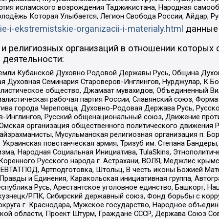
ртия исламского возрождения Таджикистана, Народная самооб
олодёжь Которая Улыбается, Легион Свобода России, Айдар, Р
ie-i-ekstremistskie-organizacii-i-materialy.html
данные
и религиозных организаций в отношении которых 
 деятельности:
земли Кубанской Духовно Родовой Державы Русь, Община Духо
 Духовная Семинария Староверов-Инглингов, Нурджулар, К Бо
листическое общество, Джамаат мувахидов, Объединенный Вил
иалистическая рабочая партия России, Славянский союз, Форма
ива города Череповца, Духовно-Родовая Держава Русь, Русск
-Инглингов, Русский общенациональный союз, Движение против
 Омская организация общественного политического движения Р
йзрахманисты, Мусульманская религиозная организация п. Бо
краинская повстанческая армия, Тризуб им. Степана Бандеры, Бр
зма, Народная Социальная Инициатива, TulaSkins, Этнополитич
оренного Русского народа г. Астрахани, ВОЛЯ, Меджлис крымс
РЕВТАТПОД, Артподготовка, Штольц, В честь иконы Божией Мате
равды и Единения, Каракольская инициативная группа, Автогра
спублика Русь, Арестантское уголовное единство, Башкорт, Наци
окузнецк/РПК, Сибирский державный союз, Фонд борьбы с кор
округа г. Краснодара, Мужское государство, Народное объедин
ой области, Проект Штурм, Граждане СССР, Держава Союз Сов