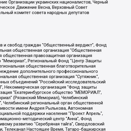
ение Организации украинских националистов, Черный
ическое Движение Весна, Верховный Совет
ельный комитет совета народных депутатов
ции социально-правовых программ "Лилит", Дальневосточное общественное движение "Маяк", Санкт-Петербургская ЛГБТ-инициативная группа "Выход", Инициативная группа ЛГБТ+ "Реверс", Алексеев Андрей Викторович, Бекбулатова Таисия Львовна, Беляев Иван Михайлович, Владыкина Елена Сергеевна, Гельман Марат Александрович, Никульшина Вероника Юрьевна, Толоконникова Надежда Андреевна, Шендерович Виктор Анатольевич, Общество с ограниченной ответственностью "Данное сообщение", Общество с ограниченной ответственностью Издательский дом "Новая глава", Айнбиндер Александра Александровна, Московский комьюнити-центр для ЛГБТ+инициатив, Благотворительный фонд развития филантропии, Deutsche Welle (Германия, Kurt-Schumacher-Strasse 3, 53113 Bonn), Борзунова Мария Михайловна, Воробьев Виктор Викторович, Голубева Анна Львовна, Константинова Алла Михайловна, Малкова Ирина Владимировна, Мурадов Мурад Абдулгалимович, Осетинская Елизавета Николаевна, Понасенков Евгений Николаевич, Ганапольский Матвей Юрьевич, Киселев Евгений Алексеевич, Борухович Ирина Григорьевна, Дремин Иван Тимофеевич, Дубровский Дмитрий Викторович, Красноярская региональная общественная организация поддержки и развития альтернативных образовательных технологий и межкультурных коммуникаций "ИНТЕРРА", Маяковская Екатерина Алексеевна, Фейгин Марк Захарович, Филимонов Андрей Викторович, Дзугкоева Регина Николаевна, Доброхотов Роман Александрович, Дудь Юрий Александрович, Елкин Сергей Владимирович, Кругликов Кирилл Игоревич, Сабунаева Мария Леонидовна, Семенов Алексей Владимирович, Шаинян Карен Багратович, Шульман Екатерина Михайловна, Асафьев Артур Валерьевич, Вахштайн Виктор Семенович, Венедиктов Алексей Алексеевич, Лушникова Екатерина Евгеньевна, Волков Леонид Михайлович, Невзоров Александр Глебович, Пархоменко Сергей Борисович, Сироткин Ярослав Николаевич, Кара-Мурза Владимир Владимирович, Баранова Наталья Владимировна, Гозман Леонид Яковлевич, Кагарлицкий Борис Юльевич, Климарев Михаил Валерьевич, Милов Владимир Станиславович, Автономная некоммерческая организация Краснодарский центр современного искусства "Типография", Моргенштерн Алишер Тагирович, Соболь Любовь Эдуардовна, Общество с ограниченной ответственностью "ЛИЗА НОРМ", Каспаров Гарри Кимович, Ходорковский Михаил Борисович, Общество с ограниченной ответственностью "Апрельские тезисы", Данилович Ирина Брониславовна, Кашин Олег Владимирович, Петров Николай Владимирович, Пивоваров Алексей Владимирович, Соколов Михаил Владимирович, Цветкова Юлия Владимировна, Чичваркин Евгений Александрович, Комитет против пыток/Команда против пыток, Общество с ограниченной ответственностью "Первый научный", Общество с ограниченной ответственностью "Вертолет и ко", Белоцерковская Вероника Борисовна, Кац Максим Евгеньевич, Лазарева Татьяна Юрьевна, Шаведдинов Руслан Табризович, Яшин Илья Валерьевич, Общество с ограниченной ответственностью "Иноагент ААВ", Алешковский Дмитрий Петрович, Альбац Евгения Марковна, Быков Дмитрий Львович, Галямина Юлия Евгеньевна, Лойко Сергей Леонидович, Мартынов Кирилл Константинович, Медведев Сергей Александрович, Крашенинников Федор Геннадиевич, Гордеева Катерина Вл