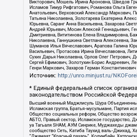
Викторович, Мошель Ирина Ароновна, Шведов Гри
Исламов Тимур Рифгатович, Романова Ольга Евге
Анатольевич, Верховский Александр Маркович, П
Татьяна Николаевна, Золотарева Екатерина Алек
Юрьевна, Саранг Анна Васильевна, Захарова Свет
Андрей Юрьевич, Мосин Алексей Геннадьевич, Ге
Дмитриевна, Вититинова Елена Владимировна, Ба
Николаевна, Ганнушкина Светлана Алексеевна, За
Шуманов Илья Вячеславович, Арапова Галина Юрь
Васильевич, Протасова Ирина Вячеславовна, Лит
Сухих Дарья Николаевна, Орлов Олег Петрович, 
Сергей Ефимович, Золотухин Борис Андреевич, Л
Генри Маркович, Захаров Герман Константинович
Источник:
http://unro.minjust.ru/NKOFore
* Единый федеральный список организа
законодательством Российской Федера
Высший военный Маджлисуль Шура Объединенных с
Исламская группа, Братья-мусульмане, Партия ис
Общество социальных реформ, Общество возрожд
АБТО, Правый сектор, Исламское государство, Д
уа Тагьаля SHAM, АУМ Синрике, Муджахеды джама
сообщество Сеть, Катиба Таухид валь-Джихад, Хай
“Джамаат “Красный пахарь”, Колумбайн, Хатлонск