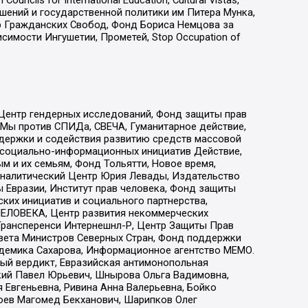
ls for International Education, Cultural Vistas,
ошений и государственной политики им Питера Мунка,
 Гражданских Свобод, Фонд Бориса Немцова за
имости Ингушетии, Прометей, Stop Occupation of
 Центр гендерных исследований, Фонд защиты прав
 Мы против СПИДа, СВЕЧА, Гуманитарное действие,
ддержки и содействия развитию средств массовой
р социально-информационных инициатив Действие,
 и их семьям, Фонд Тольятти, Новое время,
, Аналитический Центр Юрия Левады, Издательство
 Евразии, Институт прав человека, Фонд защиты
ких инициатив и социального партнерства,
ЕЛОВЕКА, Центр развития некоммерческих
 Трансперенси Интернешнл-Р, Центр Защиты Прав
овета Министров Северных Стран, Фонд поддержки
адемика Сахарова, Информационное агентство МЕМО.
ый вердикт, Евразийская антимонопольная
кий Павел Юрьевич, Шнырова Ольга Вадимовна,
 Евгеньевна, Ривина Анна Валерьевна, Бойко
хоев Магомед Бекханович, Шарипков Олег