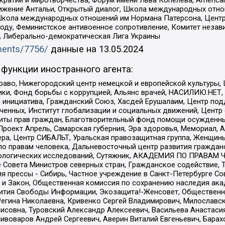
и и миротворчества, Форум имени Льва Копелева, American Counci
ое движение Антальи, Открытый диалог, Школа международных отн
Школа международных отношений им Нормана Патерсона, Центр
ду, Феминистское антивоенное сопротивление, Комитет независ
а, Либерально-демократическая Лига Украины
uments/7756/
данные на
13.05.2024
функции иностранного агента:
раво, Нижегородский центр немецкой и европейской культуры,
тики, Фонд борьбы с коррупцией, Альянс врачей, НАСИЛИЮ.НЕТ,
я инициатива, Гражданский Союз, Хасдей Ерушалаим, Центр по
юченных, Институт глобализации и социальных движений, Цент
ты прав граждан, Благотворительный фонд помощи осужденным
а, Проект Апрель, Самарская губерния, Эра здоровья, Мемориал
ера, Центр СИБАЛЬТ, Уральская правозащитная группа, Женщины
по правам человека, Дальневосточный центр развития гражданс
ологических исследований, Сутяжник, АКАДЕМИЯ ПО ПРАВАМ Ч
е Совета Министров северных стран, Гражданское содействие,
я прессы - Сибирь, Частное учреждение в Санкт-Петербурге С
 и Закон, Общественная комиссия по сохранению наследия ак
звития Свободы Информации, Экозащита!-Женсовет, Общественн
Регина Николаевна, Кривенко Сергей Владимирович, Милославс
совна, Туровский Александр Алексеевич, Васильева Анастасия
Пивоваров Андрей Сергеевич, Аверин Виталий Евгеньевич, Бара