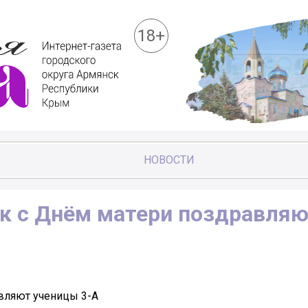
18+
НОВОСТИ
к с Днём матери поздравля
вляют ученицы 3-А