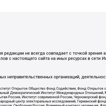
 редакции не всегда совпадает с точкой зрения а
ов с настоящего сайта на иных ресурсах в сети И
ых неправительственных организаций, деятельнос
ститут Открытое Общество Фонд Содействия, Фонд Открытое 
альный Демократический Институт Международных Отношений,
тая Россия, Институт современной России, Черноморский фонд
родный центр электоральных исследований, Германский фонд
рсов, Свободная Россия, Всемирный конгресс украинцев, Атла