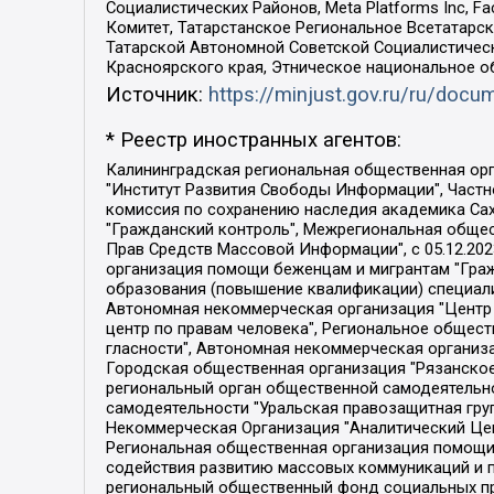
Социалистических Районов, Meta Platforms Inc, 
Комитет, Татарстанское Региональное Всетатар
Татарской Автономной Советской Социалистическ
Красноярского края, Этническое национальное о
Источник:
https://minjust.gov.ru/ru/doc
* Реестр иностранных агентов:
Калининградская региональная общественная организация "Экозащита!-Женсовет", Фонд содействия защите прав и свобод граждан "Общественный вердикт", Фонд "Институт Развития Свободы Информации", Частное учреждение "Информационное агентство МЕМО. РУ", Региональная общественная организация "Общественная комиссия по сохранению наследия академика Сахарова", Фонд поддержки свободы прессы, Санкт-Петербургская общественная правозащитная организация "Гражданский контроль", Межрегиональная общественная организация "Информационно-просветительский центр "Мемориал", Региональный Фонд "Центр Защиты Прав Средств Массовой Информации", с 05.12.2023 Фонд "Центр Защиты Прав Средств массовой информации", Региональная общественная благотворительная организация помощи беженцам и мигрантам "Гражданское содействие", Негосударственное образовательное учреждение дополнительного профессионального образования (повышение квалификации) специалистов "АКАДЕМИЯ ПО ПРАВАМ ЧЕЛОВЕКА", Свердловская региональная общественная организация "Сутяжник", Автономная некоммерческая организация "Центр независимых социологических исследований", Союз общественных объединений "Российский исследовательский центр по правам человека", Региональное общественное учреждение научно-информационный центр "МЕМОРИАЛ", Некоммерческая организация "Фонд защиты гласности", Автономная некоммерческая организация "Институт прав человека", Городская общественная организация "Екатеринбургское общество "МЕМОРИАЛ", Городская общественная организация "Рязанское историко-просветительское и правозащитное общество "Мемориал" (Рязанский Мемориал), Челябинский региональный орган общественной самодеятельности – женское общественное объединение "Женщины Евразии", Челябинский региональный орган общественной самодеятельности "Уральская правозащитная группа", Фонд содействия защите здоровья и социальной справедливости имени Андрея Рылькова, Автономная Некоммерческая Организация "Аналитический Центр Юрия Левады", Автономная некоммерческая организация социальной поддержки населения "Проект Апрель", Региональная общественная организация помощи женщинам и детям, находящимся в кризисной ситуации "Информационно-методический центр "Анна", Фонд содействия развитию массовых коммуникаций и правовому просвещению "Так-так-Так", Фонд содействия устойчивому развитию "Серебряная тайга", Свердловский региональный общественный фонд социальных проектов "Новое время", "Idel.Реалии", Кавказ.Реалии, Крым.Реалии, Телеканал Настоящее Время, Татаро-башкирская служба Радио Свобода (Azatliq Radiosi), Радио Свободная Европа/Радио Свобода (PCE/PC), "Сибирь.Реалии", "Фактограф", Благотворительный фонд помощи осужденным и их семьям, Автономная некоммерческая организация "Институт глобализации и социальных движений", Фонд "В защиту прав заключенных", Частное учреждение "Центр поддержки и содействия развитию средств массовой информации", Пензенский региональный общественный благотворительный фонд "Гражданский союз", "Север.Реалии", Некоммерческая организация Фонд "Правовая инициатива", 