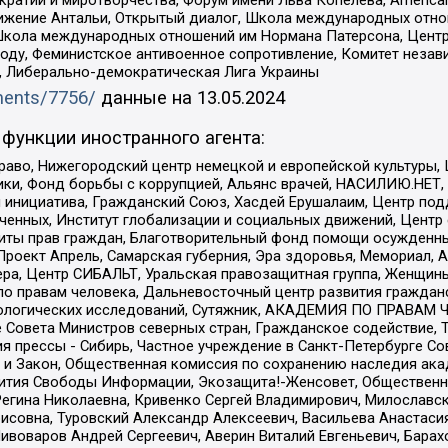
и и миротворчества, Форум имени Льва Копелева, American Counci
ое движение Антальи, Открытый диалог, Школа международных отн
Школа международных отношений им Нормана Патерсона, Центр
ду, Феминистское антивоенное сопротивление, Комитет независ
а, Либерально-демократическая Лига Украины
uments/7756/
данные на
13.05.2024
функции иностранного агента:
раво, Нижегородский центр немецкой и европейской культуры,
тики, Фонд борьбы с коррупцией, Альянс врачей, НАСИЛИЮ.НЕТ,
я инициатива, Гражданский Союз, Хасдей Ерушалаим, Центр по
юченных, Институт глобализации и социальных движений, Цент
ты прав граждан, Благотворительный фонд помощи осужденным
а, Проект Апрель, Самарская губерния, Эра здоровья, Мемориал
ера, Центр СИБАЛЬТ, Уральская правозащитная группа, Женщины
по правам человека, Дальневосточный центр развития гражданс
ологических исследований, Сутяжник, АКАДЕМИЯ ПО ПРАВАМ Ч
е Совета Министров северных стран, Гражданское содействие,
я прессы - Сибирь, Частное учреждение в Санкт-Петербурге С
 и Закон, Общественная комиссия по сохранению наследия ак
звития Свободы Информации, Экозащита!-Женсовет, Общественн
Регина Николаевна, Кривенко Сергей Владимирович, Милославс
совна, Туровский Александр Алексеевич, Васильева Анастасия
Пивоваров Андрей Сергеевич, Аверин Виталий Евгеньевич, Бара