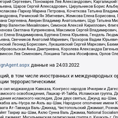
горий Сергеевич, Пономарев Лев Александрович, Каргалицкий 
ньевна, Щаров Сергей Алексадрович, Цирульников Борис Альбер
ислакова-Паркер Марина Петровна, Кочеткова Татьяна Владими
сандровна, Рачинский Ян Збигневич, Жемкова Елена Борисовна,
лана Сергеевна, Аверин Владимир Анатольевич, Щур Татьяна М
фтер Валентин Михайлович, Симонов Алексей Кириллович, Флиг
женова Светлана Куприяновна, Максимов Сергей Владимирович, 
кс Елена Владимировна, Буртина Елена Юрьевна, Гендель Людм
евна, Свечников Анатолий Мариевич, Прохоров Вадим Юрьевич
инский Леонид Борисович, Лукашевский Сергей Маркович, Бахм
Добровольская Анна Дмитриевна, Королева Александра Евгенье
евинсон Лев Семенович, Локшина Татьяна Иосифовна, Орлов Ол
ignAgent.aspx
данные на
24.03.2022
ций, в том числе иностранных и международных ор
ции террористическими:
ил моджахедов Кавказа, Конгресс народов Ичкерии и Дагеста
ламского освобождения, Лашкар-И-Тайба, Исламская группа, Дв
ения исламского наследия, Дом двух святых, Джунд аш-Шам, 
жабха аль-Нусра ли-Ахль аш-Шам, Народное ополчение имени К.
ата Ат-Тавхида Валь-Джихад, Чистопольский Джамаат, Рохнам
ят Тахрир аш-Шам, Ахлю Сунна Валь Джамаа, National Socialism
ий джамаат, Мусульманская религиозная группа п. Кушкуль г. 