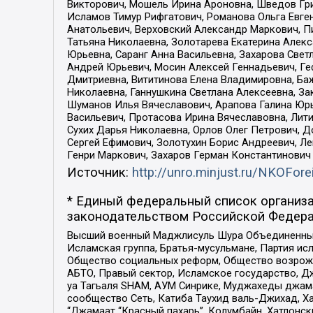
Викторович, Мошель Ирина Ароновна, Шведов Гри
Исламов Тимур Рифгатович, Романова Ольга Евге
Анатольевич, Верховский Александр Маркович, П
Татьяна Николаевна, Золотарева Екатерина Алек
Юрьевна, Саранг Анна Васильевна, Захарова Свет
Андрей Юрьевич, Мосин Алексей Геннадьевич, Ге
Дмитриевна, Вититинова Елена Владимировна, Ба
Николаевна, Ганнушкина Светлана Алексеевна, За
Шуманов Илья Вячеславович, Арапова Галина Юрь
Васильевич, Протасова Ирина Вячеславовна, Лит
Сухих Дарья Николаевна, Орлов Олег Петрович, 
Сергей Ефимович, Золотухин Борис Андреевич, Л
Генри Маркович, Захаров Герман Константинович
Источник:
http://unro.minjust.ru/NKOFore
* Единый федеральный список организа
законодательством Российской Федера
Высший военный Маджлисуль Шура Объединенных с
Исламская группа, Братья-мусульмане, Партия ис
Общество социальных реформ, Общество возрожд
АБТО, Правый сектор, Исламское государство, Д
уа Тагьаля SHAM, АУМ Синрике, Муджахеды джама
сообщество Сеть, Катиба Таухид валь-Джихад, Хай
“Джамаат “Красный пахарь”, Колумбайн, Хатлонск