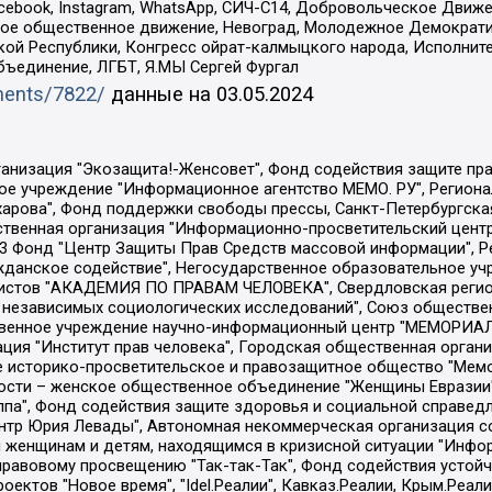
Facebook, Instagram, WhatsApp, СИЧ-С14, Добровольческое Движ
ское общественное движение, Невоград, Молодежное Демократ
ой Республики, Конгресс ойрат-калмыцкого народа, Исполнит
бъединение, ЛГБТ, Я.МЫ Сергей Фургал
uments/7822/
данные на
03.05.2024
Общество с ограниченной ответственностью "Радио Свободная Европа/Радио Свобода", Чешское информационное агентство "MEDIUM-ORIENT", Красноярская региональная общественная организация "Мы против СПИДа", Камалягин Денис Николаевич, Маркелов Сергей Евгеньевич, Пономарев Лев Александрович, Савицкая Людмила Алексеевна, Автономная некоммерческая организация "Центр по работе с проблемой насилия "НАСИЛИЮ.НЕТ", Межрегиональный профессиональный союз работников здравоохранения "Альянс врачей", Юридическое лицо, зарегистрированное в Латвийской Республике, SIA "Medusa Project" (регистрационный номер 40103797863, дата регистрации 10.06.2014), Некоммерческая организация "Фонд по борьбе с коррупцией", Автономная некоммерческая организация "Институт права и публичной политики", Баданин Роман Сергеевич, Гликин Максим Александрович, Железнова Мария Михайловна, Лукьянова Юлия Сергеевна, Маетная Елизавета Витальевна, Маняхин Петр Борисович, Чуракова Ольга Владимировна, Ярош Юлия Петровна, Юридическое лицо "The Insider SIA", зарегистрированное в Риге, Латвийская Республика (дата регистрации 26.06.2015), являющееся администратором доменного имени интернет-издания "The Insider SIA", https://theins.ru, Постернак Алексей Евгеньевич, Рубин Михаил Аркадьевич, Анин Роман Александрович, Юридическое лицо Istories fonds, зарегистрированное в Латвийской Республике (регистрационный номер 50008295751, дата регистрации 24.02.2020), Великовский Дмитрий Александрович, Долинина Ирина Николаевна, Мароховская Алеся Алексеевна, Шлейнов Роман Юрьевич, Шмагун Олеся Валентиновна, Общество с ограниченной ответственностью "Альтаир 2021", Общество с ограниченной ответственностью "Вега 2021", Общество с ограниченной ответственностью "Главный редактор 2021", Общество с ограниченной ответственностью "Ромашки монолит", Важенков Артем Валерьевич, Ивановская областная общественная организация "Центр гендерных исследований", Гурман Юрий Альбертович, Медиапроект "ОВД-Инфо", Егоров Владимир Владимирович, Жилинский Владимир Александрович, Общество с ограниченной ответственностью "ЗП", Иванова София Юрьевна, Карезина Инна Павловна, Кильтау Екатерина Викторовна, Петров Алексей Викторович, Пискунов Сергей Евгеньевич, Смирнов Сергей Сергеевич, Тихонов Михаил Сергеевич, Общество с ограниченной ответственностью "ЖУРНАЛИСТ-ИНОСТРАННЫЙ АГЕНТ", Арапова Галина Юрьевна, Вольтская Татьяна Анатольевна, Американская компания "Mason G.E.S. Anonymous Foundation" (США), являющаяся владельцем интернет-издания https://mnews.world/, Компания "Stichting Bellingcat", зарегистрированная в Нидерландах (дата регистрации 11.07.2018), Захаров Андрей Вячеславович, Клепиковская Екатерина Дмитриевна, Общество с ограниченной ответственностью "МЕМО", Перл Роман Александрович, Симонов Евгений Алексеевич, Соловьева Елена Анатольевна, Сотников Даниил Владимирович, Сурначева Елизавета Дмитриевна, Автономная некоммерческая организация по защите прав человека и информированию населения "Якутия – Наше Мнение", Общество с ограниченной ответственностью "Москоу диджитал медиа", с 26.01.2023 Общество с ограниченной ответственностью "Чайка Белые сады", Ветошкина Валерия Валерьевна, Заговора Максим Александрович, Межрегиональное общественное движение "Российская ЛГБТ - сеть", Оленичев Максим Владимирович, Павлов Иван Юрьевич, Скворцова Елена Сергеевна, Общество с ограниченной ответственностью "Как бы инагент", Кочетков Игорь Викторович, Общество с ограниченной ответственностью "Честные выборы", Еланчик Олег Александрович, Общество с ограниченной ответственностью "Нобелевский призыв", Гималова Регина Эмилевна, Григорьев Андрей Валерьевич, Григорьева Алина Александровна, Ассоциация по содействию защите прав призывников, альтернативнослужащих и военнослужащих "Правозащитная группа "Гражданин.Армия.Право", Хисамова Регина Фаритовна, Автономная некоммерческая организация по реализа