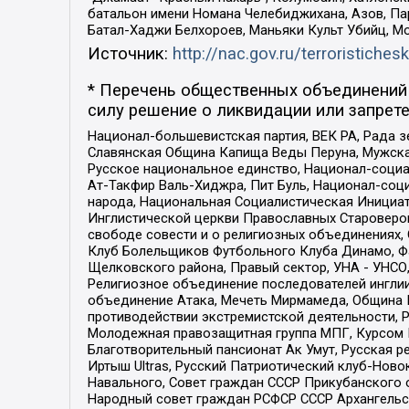
батальон имени Номана Челебиджихана, Азов, Па
Батал-Хаджи Белхороев, Маньяки Культ Убийц, М
Источник:
http://nac.gov.ru/terroristichesk
* Перечень общественных объединений 
силу решение о ликвидации или запрете
Национал-большевистская партия, ВЕК РА, Рада 
Славянская Община Капища Веды Перуна, Мужская
Русское национальное единство, Национал-социа
Ат-Такфир Валь-Хиджра, Пит Буль, Национал-соц
народа, Национальная Социалистическая Инициат
Инглистической церкви Православных Староверов
свободе совести и о религиозных объединениях,
Клуб Болельщиков Футбольного Клуба Динамо, Фа
Щелковского района, Правый сектор, УНА - УНСО, У
Религиозное объединение последователей инглии
объединение Атака, Мечеть Мирмамеда, Община К
противодействии экстремистской деятельности, 
Молодежная правозащитная группа МПГ, Курсом П
Благотворительный пансионат Ак Умут, Русская ре
Иртыш Ultras, Русский Патриотический клуб-Нов
Навального, Совет граждан СССР Прикубанского 
Народный совет граждан РСФСР СССР Архангельск