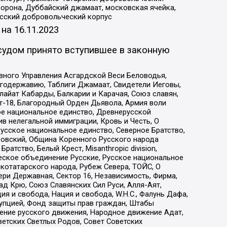
орона, Дуббайский джамаат, московская ячейка,
усский добровольческий корпус
 на
16.11.2023
судом принято вступившее в законную
вного Управления Асгардской Веси Беловодья,
годержавию, Таблиги Джамаат, Свидетели Иеговы,
айат Кабарды, Балкарии и Карачая, Союз славян,
т-18, Благородный Орден Дьявола, Армия воли
ое национальное единство, Древнерусской
 нелегальной иммиграции, Кровь и Честь, О
усское национальное единство, Северное Братство,
ровский, Община Коренного Русского народа
атство, Белый Крест, Misanthropic division,
еское объединение Русские, Русское национальное
котатарского народа, Рубеж Севера, ТОЙС, О
ри Державная, Сектор 16, Независимость, Фирма,
д Крю, Союз Славянских Сил Руси, Алля-Аят,
я и свобода, Нация и свобода, W.H.С., Фалунь Дафа,
рупцией, Фонд защиты прав граждан, Штабы
ение русского движения, Народное движение Адат,
етских Светлых Родов, Совет Советских