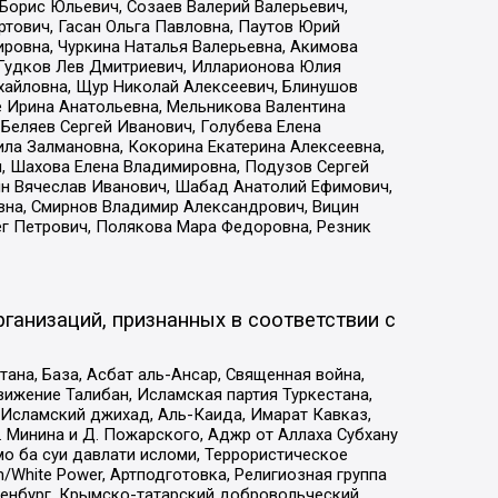
Борис Юльевич, Созаев Валерий Валерьевич,
тович, Гасан Ольга Павловна, Паутов Юрий
ровна, Чуркина Наталья Валерьевна, Акимова
 Гудков Лев Дмитриевич, Илларионова Юлия
ихайловна, Щур Николай Алексеевич, Блинушов
е Ирина Анатольевна, Мельникова Валентина
Беляев Сергей Иванович, Голубева Елена
ила Залмановна, Кокорина Екатерина Алексеевна,
, Шахова Елена Владимировна, Подузов Сергей
ин Вячеслав Иванович, Шабад Анатолий Ефимович,
вна, Смирнов Владимир Александрович, Вицин
ег Петрович, Полякова Мара Федоровна, Резник
ганизаций, признанных в соответствии с
на, База, Асбат аль-Ансар, Священная война,
ижение Талибан, Исламская партия Туркестана,
Исламский джихад, Аль-Каида, Имарат Кавказ,
 Минина и Д. Пожарского, Аджр от Аллаха Субхану
о ба суи давлати исломи, Террористическое
/White Power, Артподготовка, Религиозная группа
Оренбург, Крымско-татарский добровольческий