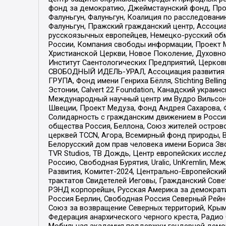
фонд за демократию, Джеймстаунский фонд, Прож
Фалуньгун, Фалуньгун, Коалиция по расследован
Фалуньгун, Пражский гражданский центр, Ассоци
русскоязычных европейцев, Немецко-русский об
России, Компания свободы информации, Проект М
Христианской Церкви, Новое Поколение, Духовн
Институт Саентологических Предприятий, Церков
СВОБОДНЫЙ ИДЕЛЬ-УРАЛ, Ассоциация развития ж
ГРУПА, Фонд имени Генриха Бёлля, Stichting Bellin
Эстонии, Calvert 22 Foundation, Канадский укра
Международный научный центр им Вудро Вильсона
Швеции, Проект Медуза, Фонд Андрея Сахарова, Ф
Солидарность с гражданским движением в России 
общества Россия, Беллона, Союз жителей острово
церквей TCCN, Агора, Всемирный фонд природы, B
Белорусский дом прав человека имени Бориса Зво
TVR Studios, ТВ Дождь, Центр европейских иссл
Россию, Свободная Бурятия, Uralic, UnKremlin, 
Развития, Комитет-2024, Центрально-Европейски
трактатов Свидетелей Иеговы, Гражданский Совет
РЭНД корпорейшн, Русская Америка за демократи
Россия Берлин, Свободная Россия Северный Рейн-В
Союз за возвращение Северных территорий, Крымско
Федерация анархического черного креста, Радио