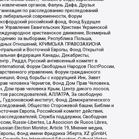
 извлечения органов, Фалунь Дафа, Друзья
рганизация по расследованию преследований
тр либеральной современности, Форум
 Оксфордский российский фонд, Фонд Будущее
е Управление Евангельских Христиан Украинской
еждународное христианское движение, Всемирный
людению за выборами, Республика Польша,
народных Отношений, КРИМСЬКА ПРАВОЗАХИСНА
ы Центральной и Восточной Европы, Фонд Открытой
иональная федерация Канады, Декабристы,
тр , Риддл, Русский антивоенный комитет в
nternational, Форум Свободных Народов ПостРоссии,
дарственного управления, Форум гражданского
рнешнл, Фонд борьбы с коррупцией Инк, Завет
прав человека Чернигов, Фонд Дом Прав Человека,
н, Дом прав человека Крым, Центр дикого лосося,
стов расследователей, АЛЛАТРА, За свободную
д, Гудзоновский институт, Фонд Демократического
сследований, Общество Сторожевой башни, Библии и
сточная Европа, Российский комитет действия,
-расследователей, Служба поддержки, Свободная
 Russie-Libertes, La Asocicion de Rusos Libres,
an Election Monitor, Article 19, Мнение медиа,
Европы, Фонд имени Фридриха Эберта, XZ gGmbH,