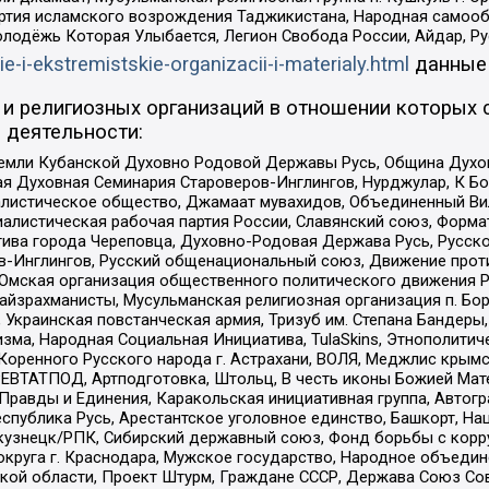
ртия исламского возрождения Таджикистана, Народная самооб
олодёжь Которая Улыбается, Легион Свобода России, Айдар, Р
ie-i-ekstremistskie-organizacii-i-materialy.html
данные
и религиозных организаций в отношении которых 
 деятельности:
земли Кубанской Духовно Родовой Державы Русь, Община Духо
 Духовная Семинария Староверов-Инглингов, Нурджулар, К Бо
листическое общество, Джамаат мувахидов, Объединенный Вил
иалистическая рабочая партия России, Славянский союз, Форма
ива города Череповца, Духовно-Родовая Держава Русь, Русск
-Инглингов, Русский общенациональный союз, Движение против
 Омская организация общественного политического движения Р
йзрахманисты, Мусульманская религиозная организация п. Бо
краинская повстанческая армия, Тризуб им. Степана Бандеры, Бр
зма, Народная Социальная Инициатива, TulaSkins, Этнополитич
оренного Русского народа г. Астрахани, ВОЛЯ, Меджлис крымс
РЕВТАТПОД, Артподготовка, Штольц, В честь иконы Божией Мате
равды и Единения, Каракольская инициативная группа, Автогра
спублика Русь, Арестантское уголовное единство, Башкорт, Наци
окузнецк/РПК, Сибирский державный союз, Фонд борьбы с кор
округа г. Краснодара, Мужское государство, Народное объедин
ой области, Проект Штурм, Граждане СССР, Держава Союз Сов