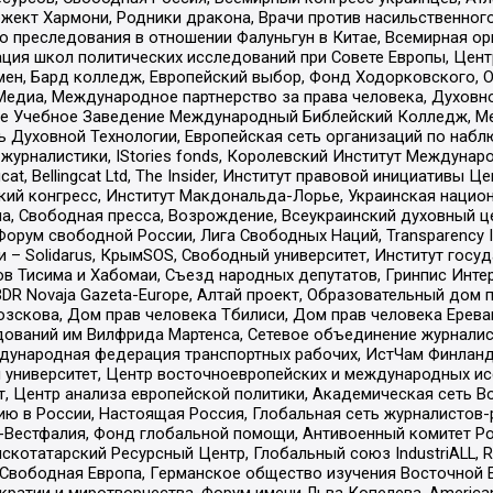
ект Хармони, Родники дракона, Врачи против насильственного
ию преследования в отношении Фалуньгун в Китае, Всемирная о
ация школ политических исследований при Совете Европы, Цен
мен, Бард колледж, Европейский выбор, Фонд Ходорковского,
едиа, Международное партнерство за права человека, Духовно
ое Учебное Заведение Международный Библейский Колледж, М
ь Духовной Технологии, Европейская сеть организаций по наб
урналистики, IStories fonds, Королевский Институт Между
gcat, Bellingcat Ltd, The Insider, Институт правовой инициатив
инский конгресс, Институт Макдональда-Лорье, Украинская нац
, Свободная пресса, Возрождение, Всеукраинский духовный цен
орум свободной России, Лига Свободных Наций, Transparеncy I
– Solidarus, КрымSOS, Свободный университет, Институт госу
в Тисима и Хабомаи, Съезд народных депутатов, Гринпис Инте
DR Novaja Gazeta-Europe, Алтай проект, Образовательный дом 
зскова, Дом прав человека Тбилиси, Дом прав человека Ерева
едований им Вилфрида Мартенса, Сетевое объединение журнали
Международная федерация транспортных рабочих, ИстЧам Финлан
й университет, Центр восточноевропейских и международных и
, Центр анализа европейской политики, Академическая сеть Во
ю в России, Настоящая Россия, Глобальная сеть журналистов
естфалия, Фонд глобальной помощи, Антивоенный комитет России,
татарский Ресурсный Центр, Глобальный союз IndustriALL, Russi
 Свободная Европа, Германское общество изучения Восточной 