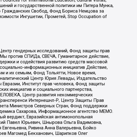
ls for International Education, Cultural Vistas,
ошений и государственной политики им Питера Мунка,
 Гражданских Свобод, Фонд Бориса Немцова за
имости Ингушетии, Прометей, Stop Occupation of
 Центр гендерных исследований, Фонд защиты прав
 Мы против СПИДа, СВЕЧА, Гуманитарное действие,
ддержки и содействия развитию средств массовой
р социально-информационных инициатив Действие,
 и их семьям, Фонд Тольятти, Новое время,
, Аналитический Центр Юрия Левады, Издательство
 Евразии, Институт прав человека, Фонд защиты
ких инициатив и социального партнерства,
ЕЛОВЕКА, Центр развития некоммерческих
 Трансперенси Интернешнл-Р, Центр Защиты Прав
овета Министров Северных Стран, Фонд поддержки
адемика Сахарова, Информационное агентство МЕМО.
ый вердикт, Евразийская антимонопольная
кий Павел Юрьевич, Шнырова Ольга Вадимовна,
 Евгеньевна, Ривина Анна Валерьевна, Бойко
хоев Магомед Бекханович, Шарипков Олег