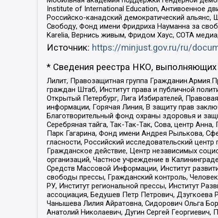
Мобильная академия поддержки гендерной демократи
Institute of International Education, Антивоенн
Российско-канадский демократический альянс, 
Свободу, Фонд имени Фридриха Науманна за свобо
Karelia, Вернись живым, Фридом Хаус, СОТА меди
Источник:
https://minjust.gov.ru/ru/doc
* Сведения реестра НКО, выполняющих 
Лилит, Правозащитная группа Гражданин.Армия.П
граждан Штаб, Институт права и публичной поли
Открытый Петербург, Лига Избирателей, Правова
информации, Горячая Линия, В защиту прав закл
Благотворительный фонд охраны здоровья и защи
Серебряная тайга, Так-Так-Так, Сова, центр Анн
Парк Гагарина, Фонд имени Андрея Рылькова, Сф
гласности, Российский исследовательский центр 
Гражданское действие, Центр независимых соци
организаций, Частное учреждение в Калининград
Средств Массовой Информации, Институт развити
свободы прессы, Гражданский контроль, Человек
РУ, Институт региональной прессы, Институт Ра
ассоциация, Бедушев Петр Петрович, Дзугкоева 
Чанышева Лилия Айратовна, Сидорович Ольга Бори
Анатолий Николаевич, Дугин Сергей Георгиевич, 