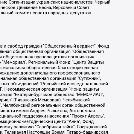
ение Организации украинских националистов, Черный
ическое Движение Весна, Верховный Совет
ельный комитет совета народных депутатов
ции социально-правовых программ "Лилит", Дальневосточное общественное движение "Маяк", Санкт-Петербургская ЛГБТ-инициативная группа "Выход", Инициативная группа ЛГБТ+ "Реверс", Алексеев Андрей Викторович, Бекбулатова Таисия Львовна, Беляев Иван Михайлович, Владыкина Елена Сергеевна, Гельман Марат Александрович, Никульшина Вероника Юрьевна, Толоконникова Надежда Андреевна, Шендерович Виктор Анатольевич, Общество с ограниченной ответственностью "Данное сообщение", Общество с ограниченной ответственностью Издательский дом "Новая глава", Айнбиндер Александра Александровна, Московский комьюнити-центр для ЛГБТ+инициатив, Благотворительный фонд развития филантропии, Deutsche Welle (Германия, Kurt-Schumacher-Strasse 3, 53113 Bonn), Борзунова Мария Михайловна, Воробьев Виктор Викторович, Голубева Анна Львовна, Константинова Алла Михайловна, Малкова Ирина Владимировна, Мурадов Мурад Абдулгалимович, Осетинская Елизавета Николаевна, Понасенков Евгений Николаевич, Ганапольский Матвей Юрьевич, Киселев Евгений Алексеевич, Борухович Ирина Григорьевна, Дремин Иван Тимофеевич, Дубровский Дмитрий Викторович, Красноярская региональная общественная организация поддержки и развития альтернативных образовательных технологий и межкультурных коммуникаций "ИНТЕРРА", Маяковская Екатерина Алексеевна, Фейгин Марк Захарович, Филимонов Андрей Викторович, Дзугкоева Регина Николаевна, Доброхотов Роман Александрович, Дудь Юрий Александрович, Елкин Сергей Владимирович, Кругликов Кирилл Игоревич, Сабунаева Мария Леонидовна, Семенов Алексей Владимирович, Шаинян Карен Багратович, Шульман Екатерина Михайловна, Асафьев Артур Валерьевич, Вахштайн Виктор Семенович, Венедиктов Алексей Алексеевич, Лушникова Екатерина Евгеньевна, Волков Леонид Михайлович, Невзоров Александр Глебович, Пархоменко Сергей Борисович, Сироткин Ярослав Николаевич, Кара-Мурза Владимир Владимирович, Баранова Наталья Владимировна, Гозман Леонид Яковлевич, Кагарлицкий Борис Юльевич, Климарев Михаил Валерьевич, Милов Владимир Станиславович, Автономная некоммерческая организация Краснодарский центр современного искусства "Типография", Моргенштерн Алишер Тагирович, Соболь Любовь Эдуардовна, Общество с ограниченной ответственностью "ЛИЗА НОРМ", Каспаров Гарри Кимович, Ходорковский Михаил Борисович, Общество с ограниченной ответственностью "Апрельские тезисы", Данилович Ирина Брониславовна, Кашин Олег Владимирович, Петров Николай Владимирович, Пивоваров Алексей Владимирович, Соколов Михаил Владимирович, Цветкова Юлия Владимировна, Чичваркин Евгений Александрович, Комитет против пыток/Команда против пыток, Общество с ограниченной ответственностью "Первый научный", Общество с ограниченной ответственностью "Вертолет и ко", Белоцерковская Вероника Борисовна, Кац Максим Евгеньевич, Лазарева Татьяна Юрьевна, Шаведдинов Руслан Табризович, Яшин Илья Валерьевич, Общество с ограниченной ответственностью "Иноагент ААВ", Алешковский Дмитрий Петрович, Альбац Евгения Марковна, Быков Дмитрий Львович, Галямина Юлия Евгеньевна, Лойко Сергей Леонидович, Мартынов Кирилл Константинович, Медведев Сергей Александрович, Крашенинников Федор Геннадиевич, Гордеева Катерина Вл