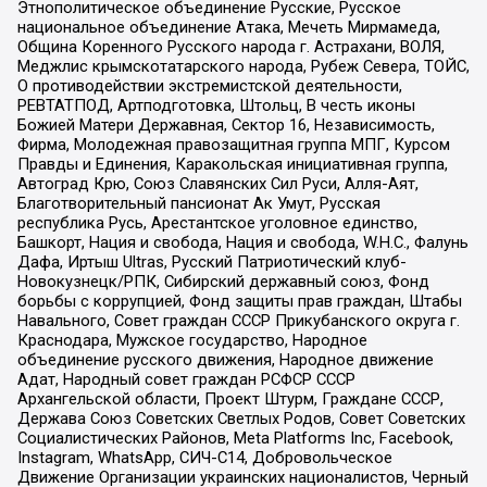
Этнополитическое объединение Русские, Русское
национальное объединение Атака, Мечеть Мирмамеда,
Община Коренного Русского народа г. Астрахани, ВОЛЯ,
Меджлис крымскотатарского народа, Рубеж Севера, ТОЙС,
О противодействии экстремистской деятельности,
РЕВТАТПОД, Артподготовка, Штольц, В честь иконы
Божией Матери Державная, Сектор 16, Независимость,
Фирма, Молодежная правозащитная группа МПГ, Курсом
Правды и Единения, Каракольская инициативная группа,
Автоград Крю, Союз Славянских Сил Руси, Алля-Аят,
Благотворительный пансионат Ак Умут, Русская
республика Русь, Арестантское уголовное единство,
Башкорт, Нация и свобода, Нация и свобода, W.H.С., Фалунь
Дафа, Иртыш Ultras, Русский Патриотический клуб-
Новокузнецк/РПК, Сибирский державный союз, Фонд
борьбы с коррупцией, Фонд защиты прав граждан, Штабы
Навального, Совет граждан СССР Прикубанского округа г.
Краснодара, Мужское государство, Народное
объединение русского движения, Народное движение
Адат, Народный совет граждан РСФСР СССР
Архангельской области, Проект Штурм, Граждане СССР,
Держава Союз Советских Светлых Родов, Совет Советских
Социалистических Районов, Meta Platforms Inc, Facebook,
Instagram, WhatsApp, СИЧ-С14, Добровольческое
Движение Организации украинских националистов, Черный