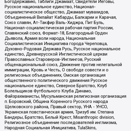
Богодержавию, Таблиги Джамаат, Свидетели Иеговы,
Русское национальное единство, Национал-
социалистическое общество, Джамаат мувахидов,
Объединенный Вилайат Кабарды, Балкарии и Карачая,
Союз славян, Ат-Такфир Валь-Хиджра, Пит Буль,
Национал-социалистическая рабочая партия России,
Славянский союз, Формат-18, Благородный Орден
Дьявола, Армия воли народа, Национальная
Социалистическая Инициатива города Череповца,
Духовно-Родовая Держава Русь, Русское национальное
единство, Древнерусской Инглистической церкви
Православных Староверов-Инглингов, Русский
общенациональный союз, Движение против нелегальной
иммиграции, Кровь и Честь, О свободе совести и о
религиозных объединениях, Омская организация
общественного политического движения Русское
национальное единство, Северное Братство, Клуб
Болельщиков Футбольного Клуба Динамо,
Файзрахманисты, Мусульманская религиозная организация
п. Боровский, Община Коренного Русского народа
Щелковского района, Правый сектор, УНА - УНСО,
Украинская повстанческая армия, Тризуб им. Степана
Бандеры, Братство, Белый Крест, Misanthropic division,
Религиозное объединение последователей инглиизма,
Народная Социальная Инициатива, TulaSkins,