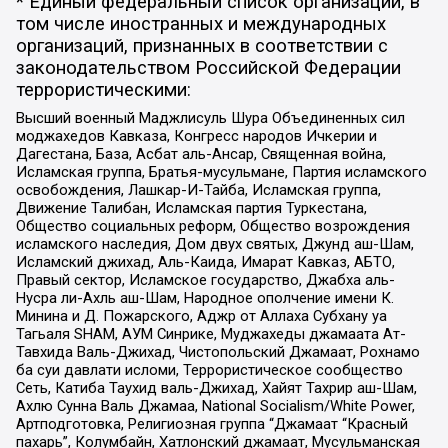
* Единый федеральный список организаций, в
том числе иностранных и международных
организаций, признанных в соответствии с
законодательством Российской Федерации
террористическими:
Высший военный Маджлисуль Шура Объединенных сил
моджахедов Кавказа, Конгресс народов Ичкерии и
Дагестана, База, Асбат аль-Ансар, Священная война,
Исламская группа, Братья-мусульмане, Партия исламского
освобождения, Лашкар-И-Тайба, Исламская группа,
Движение Талибан, Исламская партия Туркестана,
Общество социальных реформ, Общество возрождения
исламского наследия, Дом двух святых, Джунд аш-Шам,
Исламский джихад, Аль-Каида, Имарат Кавказ, АБТО,
Правый сектор, Исламское государство, Джабха аль-
Нусра ли-Ахль аш-Шам, Народное ополчение имени К.
Минина и Д. Пожарского, Аджр от Аллаха Субхану уа
Тагьаля SHAM, АУМ Синрике, Муджахеды джамаата Ат-
Тавхида Валь-Джихад, Чистопольский Джамаат, Рохнамо
ба суи давлати исломи, Террористическое сообщество
Сеть, Катиба Таухид валь-Джихад, Хайят Тахрир аш-Шам,
Ахлю Сунна Валь Джамаа, National Socialism/White Power,
Артподготовка, Религиозная группа “Джамаат “Красный
пахарь”, Колумбайн, Хатлонский джамаат, Мусульманская