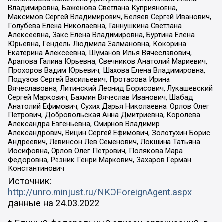
Владимировна, Баженова Светлана Куприяновна,
Максимов Сергей Владимирович, Беляев Сергей Иванович,
Голубева Елена Николаевна, Ганнушкина Светлана
Алексеевна, Закс Елена Владимировна, Буртина Елена
Юрьевна, Гендель Людмила Залмановна, Кокорина
Екатерина Алексеевна, Шуманов Илья Вячеславович,
Арапова Галина Юрьевна, Свечников Анатолий Мариевич,
Прохоров Вадим Юрьевич, Шахова Елена Владимировна,
Подузов Сергей Васильевич, Протасова Ирина
Вячеславовна, Литинский Леонид Борисович, Лукашевский
Сергей Маркович, Бахмин Вячеслав Иванович, Шабад
Анатолий Ефимович, Сухих Дарья Николаевна, Орлов Олег
Петрович, Добровольская Анна Дмитриевна, Королева
Александра Евгеньевна, Смирнов Владимир
Александрович, Вицин Сергей Ефимович, Золотухин Борис
Андреевич, Левинсон Лев Семенович, Локшина Татьяна
Иосифовна, Орлов Олег Петрович, Полякова Мара
Федоровна, Резник Генри Маркович, Захаров Герман
Константинович
Источник:
http://unro.minjust.ru/NKOForeignAgent.aspx
данные на
24.03.2022