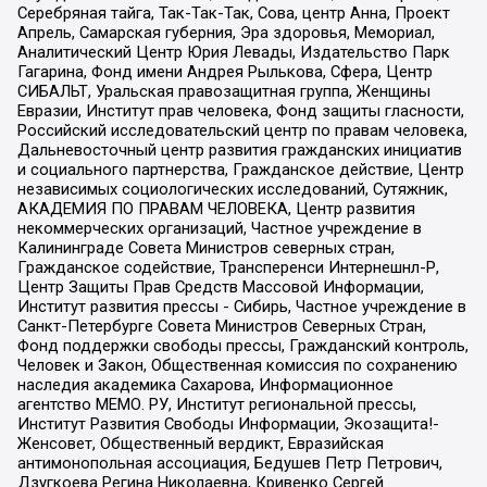
Серебряная тайга, Так-Так-Так, Сова, центр Анна, Проект
Апрель, Самарская губерния, Эра здоровья, Мемориал,
Аналитический Центр Юрия Левады, Издательство Парк
Гагарина, Фонд имени Андрея Рылькова, Сфера, Центр
СИБАЛЬТ, Уральская правозащитная группа, Женщины
Евразии, Институт прав человека, Фонд защиты гласности,
Российский исследовательский центр по правам человека,
Дальневосточный центр развития гражданских инициатив
и социального партнерства, Гражданское действие, Центр
независимых социологических исследований, Сутяжник,
АКАДЕМИЯ ПО ПРАВАМ ЧЕЛОВЕКА, Центр развития
некоммерческих организаций, Частное учреждение в
Калининграде Совета Министров северных стран,
Гражданское содействие, Трансперенси Интернешнл-Р,
Центр Защиты Прав Средств Массовой Информации,
Институт развития прессы - Сибирь, Частное учреждение в
Санкт-Петербурге Совета Министров Северных Стран,
Фонд поддержки свободы прессы, Гражданский контроль,
Человек и Закон, Общественная комиссия по сохранению
наследия академика Сахарова, Информационное
агентство МЕМО. РУ, Институт региональной прессы,
Институт Развития Свободы Информации, Экозащита!-
Женсовет, Общественный вердикт, Евразийская
антимонопольная ассоциация, Бедушев Петр Петрович,
Дзугкоева Регина Николаевна, Кривенко Сергей