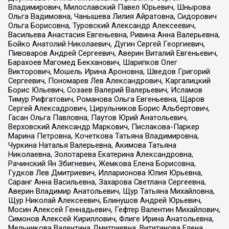
Владимирович, Милославский Павел Юрьевич, Шнырова
Ольга Вадимовна, Чанышева Лилия Айратовна, Сидорович
Ольга Борисовна, Туровский Александр Алексеевич,
Васильева Анастасия Евгеньевна, Ривина Анна Валерьевна,
Бойко Анатолий Николаевич, Дугин Сергей Георгиевич,
Пивоваров Андрей Сергеевич, Аверин Виталий Евгеньевич,
Барахоев Магомед Бекханович, Шарипков Олег
Викторович, Мошель Ирина Ароновна, Шведов Григорий
Сергеевич, Пономарев Лев Александрович, Каргалицкий
Борис Юльевич, Созаев Валерий Валерьевич, Исламов
Тимур Рифгатович, Романова Ольга Евгеньевна, Щаров
Сергей Алексадрович, Цирульников Борис Альбертович,
Гасан Ольга Павловна, Паутов Юрий Анатольевич,
Верховский Александр Маркович, Пислакова-Паркер
Марина Петровна, Кочеткова Татьяна Владимировна,
Чуркина Наталья Валерьевна, Акимова Татьяна
Николаевна, Золотарева Екатерина Александровна,
Рачинский Ян Збигневич, Жемкова Елена Борисовна,
Гудков Лев Дмитриевич, Илларионова Юлия Юрьевна,
Саранг Анна Васильевна, Захарова Светлана Сергеевна,
Аверин Владимир Анатольевич, Щур Татьяна Михайловна,
Щур Николай Алексеевич, Блинушов Андрей Юрьевич,
Мосин Алексей Геннадьевич, Гефтер Валентин Михайлович,
Симонов Алексей Кириллович, Флиге Ирина Анатольевна,
Мельникова Валентина Дмитриевна, Вититинова Елена