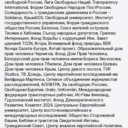
свободной России, Лига Свободных Наций, Transparеncy
International, Форум Свободных Народов ПостРоссии,
Солидарность с гражданским движением в России –
Solidarus, КрымSOS, Свободный университет, Институт
государственного управления, Форум гражданского
общества Россия, Беллона, Союз жителей островов
Тисима и Хабомаи, Съезд народных депутатов, Гринпис
Интернешнл, Фонд борьбы с коррупцией Инк, Завет
церквей TCCN, Агора, Всемирный фонд природы, BDR
Novaja Gazeta-Europe, Алтай проект, Образовательный дом
прав человека Чернигов, Фонд Дом Прав Человека,
Белорусский дом прав человека имени Бориса Звозскова,
Дом прав человека Тбилиси, Дом прав человека Ереван,
Дом прав человека Крым, Центр дикого лосося, TVR
Studios, ТВ Дождь, Центр европейских исследований им
Вилфрида Мартенса, Сетевое объединение журналистов
расследователей, АЛЛАТРА, За свободную Россию,
Свободная Бурятия, Uralic, UnKremlin, Международная
федерация транспортных рабочих, ИстЧам Финланд,
Гудзоновский институт, Фонд Демократического
Развития, Комитет-2024, Центрально-Европейский
университет, Центр восточноевропейских и
международных исследований, Общество Сторожевой
башни, Библии и трактатов Свидетелей Иеговы,
Гражданский Совет, Центр анализа европейской политики,