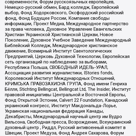
современности, Форум русскоязычных европейцев,
Немецко-русский обмен, Бард колледж, Европейский
выбор, Фонд Ходорковского, Оксфордский российский
фонд, Фонд Будущее России, Компания свободы
информации, Проект Медиа, Международное партнерство
за права человека, Духовное Управление Евангельских
Христиан Украинской Христианской Церкви, Новое
Поколение, Духовное Учебное Заведение Международный
Библейский Колледж, Международное христианское
движение, Всемирный Институт Саентологических
Предприятий, Церковь Духовной Технологии, Европейская
сеть организаций по наблюдению за выборами,
Республика Польша, СВОБОДНЫЙ ИДЕЛЬ-УРАЛ,
Ассоциация развития журналистики, IStories fonds,
Королевский Институт Международных Отношений,
КРИМСЬКА ПРАВОЗАХИСНА ГРУПА, Фонд имени Генриха
Бёлля, Stichting Bellingcat, Bellingcat Ltd, The Insider, Институт
правовой инициативы Центральной и Восточной Европы,
Фонд Открытой Эстонии, Calvert 22 Foundation, Канадский
украинский конгресс, Институт Макдональда-Лорье,
Украинская национальная федерация Канады,
Декабристы, Международный научный центр им Вудро
Вильсона, Свободная пресса, Возрождение, Всеукраинский
духовный центр , Риддл, Русский антивоенный комитет в
Швеции, Проект Медуза, Фонд Андрея Сахарова, Форум