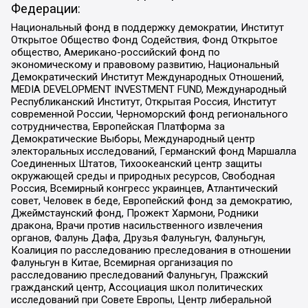
Федерации:
Национальный фонд в поддержку демократии, Институт
Открытое Общество Фонд Содействия, Фонд Открытое
общество, Американо-российский фонд по
экономическому и правовому развитию, Национальный
Демократический Институт Международных Отношений,
MEDIA DEVELOPMENT INVESTMENT FUND, Международный
Республиканский Институт, Открытая Россия, Институт
современной России, Черноморский фонд регионального
сотрудничества, Европейская Платформа за
Демократические Выборы, Международный центр
электоральных исследований, Германский фонд Маршалла
Соединенных Штатов, Тихоокеанский центр защиты
окружающей среды и природных ресурсов, Свободная
Россия, Всемирный конгресс украинцев, Атлантический
совет, Человек в беде, Европейский фонд за демократию,
Джеймстаунский фонд, Прожект Хармони, Родники
дракона, Врачи против насильственного извлечения
органов, Фалунь Дафа, Друзья Фалуньгун, Фалуньгун,
Коалиция по расследованию преследования в отношении
Фалуньгун в Китае, Всемирная организация по
расследованию преследований Фалуньгун, Пражский
гражданский центр, Ассоциация школ политических
исследований при Совете Европы, Центр либеральной