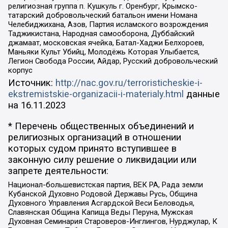
религиозная группа п. Кушкуль г. Оренбург, Крымско-
татарский добровольческий батальон имени Номана
Челебиджихана, Азов, Партия исламского возрождения
Таджикистана, Народная самооборона, Дуббайский
джамаат, московская ячейка, Батал-Хаджи Белхороев,
Маньяки Культ Убийц, Молодёжь Которая Улыбается,
Легион Свобода России, Айдар, Русский добровольческий
корпус
Источник:
http://nac.gov.ru/terroristicheskie-i-
ekstremistskie-organizacii-i-materialy.html
данные
на
16.11.2023
* Перечень общественных объединений и
религиозных организаций в отношении
которых судом принято вступившее в
законную силу решение о ликвидации или
запрете деятельности:
Национал-большевистская партия, ВЕК РА, Рада земли
Кубанской Духовно Родовой Державы Русь, Община
Духовного Управления Асгардской Веси Беловодья,
Славянская Община Капища Веды Перуна, Мужская
Духовная Семинария Староверов-Инглингов, Нурджулар, К