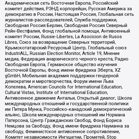
Академическая сеть Восточная Европа, Российский
комитет действия, РЭНД корпорейшн, Русская Америка за
демократию в России, Настоящая Россия, Глобальная сеть
журналистов-расследователей, Служба поддержки,
Свободная Россия Берлин, Свободная Россия Северный
Рейн-Вестфалия, Фонд глобальной помощи, Антивоенный
комитет России, Russie-Libertes, La Asocicion de Rusos
Libres, Союз за возвращение Северных территорий,
Крымскотатарский Ресурсный Центр, Глобальный союз
IndustriALL, Russian Election Monitor, Article 19, Мнение
медиа, Федерация анархического черного креста, Радио
Свободная Европа, Германское общество изучения
Восточной Европы, Фонд имени Фридриха Эберта, XZ
gGmbH, Мобильная академия поддержки гендерной
демократии и миротворчества, Форум имени Льва
Копелева, American Councils for International Education,
Cultural Vistas, Institute of International Education,
Антивоенное движение Антальи, Открытый диалог, Школа
международных отношений и государственной политики
им Питера Мунка, Российско-канадский демократический
альянс, Школа международных отношений им Нормана
Патерсона, Центр Гражданских Свобод, Фонд Бориса
Немцова за Свободу, Фонд имени Фридриха Науманна за
свободу, Феминистское антивоенное сопротивление,
Комитет независимости Ингушетии, Прометей, Stop