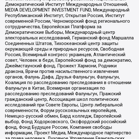
Демократический Институт Международных Отношений,
MEDIA DEVELOPMENT INVESTMENT FUND, Международный
Республиканский Институт, Открытая Россия, Институт
современной России, Черноморский фонд регионального
сотрудничества, Европейская Платформа за
Демократические Выборы, Международный центр
электоральных исследований, Германский фонд Маршалла
Соединенных Штатов, Тихоокеанский центр защиты
окружающей среды и природных ресурсов, Свободная
Россия, Всемирный конгресс украинцев, Атлантический
совет, Человек в беде, Европейский фонд за демократию,
Джеймстаунский фонд, Прожект Хармони, Родники
дракона, Врачи против насильственного извлечения
органов, Фалунь Дафа, Друзья Фалуньгун, Фалуньгун,
Коалиция по расследованию преследования в отношении
Фалуньгун в Китае, Всемирная организация по
расследованию преследований Фалуньгун, Пражский
гражданский центр, Ассоциация школ политических
исследований при Совете Европы, Центр либеральной
современности, Форум русскоязычных европейцев,
Немецко-русский обмен, Бард колледж, Европейский
выбор, Фонд Ходорковского, Оксфордский российский
фонд, Фонд Будущее России, Компания свободы
информации, Проект Медиа, Международное партнерство
за права человека, Духовное Управление Евангельских