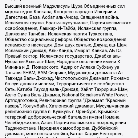
Высший военный Маджлисуль Шура Объединенных сил
моджахедов Кавказа, Конгресс народов Ичкерии и
Дагестана, База, Асбат аль-Ансар, Священная война,
Исламская группа, Братья-мусульмане, Партия исламского
освобождения, Лашкар-И-Тайба, Исламская группа,
Движение Талибан, Исламская партия Туркестана,
Общество социальных реформ, Общество возрождения
исламского наследия, Дом двух святых, Джунд аш-Шам,
Исламский джихад, Аль-Каида, Имарат Кавказ, АБТО,
Правый сектор, Исламское государство, Джабха аль-
Нусра ли-Ахль аш-Шам, Народное ополчение имени К.
Минина и Д. Пожарского, Аджр от Аллаха Субхану уа
Тагьаля SHAM, АУМ Синрике, Муджахеды джамаата Ат-
Тавхида Валь-Джихад, Чистопольский Джамаат, Рохнамо
ба суи давлати исломи, Террористическое сообщество
Сеть, Катиба Таухид валь-Джихад, Хайят Тахрир аш-Шам,
Ахлю Сунна Валь Джамаа, National Socialism/White Power,
Артподготовка, Религиозная группа “Джамаат “Красный
пахарь”, Колумбайн, Хатлонский джамаат, Мусульманская
религиозная группа п. Кушкуль г. Оренбург, Крымско-
татарский добровольческий батальон имени Номана
Челебиджихана, Азов, Партия исламского возрождения
Таджикистана, Народная самооборона, Дуббайский
джамаат, московская ячейка, Батал-Хаджи Белхороев,