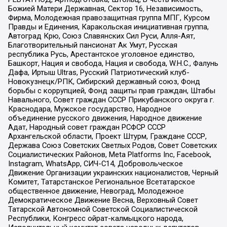
Божией Матери Державная, Сектор 16, Независимость,
Фирма, Молодежная правозащитная группа МПГ, Курсом
Правды и Единения, Каракольская инициативная группа,
Автоград Крю, Союз Славянских Сил Руси, Алля-Аят,
Благотворительный пансионат Ак Умут, Русская
республика Русь, Арестантское уголовное единство,
Башкорт, Нация и свобода, Нация и свобода, W.H.С., Фалунь
Дафа, Иртыш Ultras, Русский Патриотический клуб-
Новокузнецк/РПК, Сибирский державный союз, Фонд
борьбы с коррупцией, Фонд защиты прав граждан, Штабы
Навального, Совет граждан СССР Прикубанского округа г.
Краснодара, Мужское государство, Народное
объединение русского движения, Народное движение
Адат, Народный совет граждан РСФСР СССР
Архангельской области, Проект Штурм, Граждане СССР,
Держава Союз Советских Светлых Родов, Совет Советских
Социалистических Районов, Meta Platforms Inc, Facebook,
Instagram, WhatsApp, СИЧ-С14, Добровольческое
Движение Организации украинских националистов, Черный
Комитет, Татарстанское Региональное Всетатарское
общественное движение, Невоград, Молодежное
Демократическое Движение Весна, Верховный Совет
Татарской Автономной Советской Социалистической
Республики, Конгресс ойрат-калмыцкого народа,