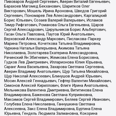
Пивоваров Андрей Сергеевич, Аверин Виталий Евгеньевич,
Барахоев Магомед Бекханович, Шарипков Олег
Викторович, Мошель Ирина Ароновна, Шведов Григорий
Сергеевич, Пономарев Лев Александрович, Каргалицкий
Борис Юльевич, Созаев Валерий Валерьевич, Исламов
Тимур Рифгатович, Романова Ольга Евгеньевна, Щаров
Сергей Алексадрович, Цирульников Борис Альбертович,
Гасан Ольга Павловна, Паутов Юрий Анатольевич,
Верховский Александр Маркович, Пислакова-Паркер
Марина Петровна, Кочеткова Татьяна Владимировна,
Чуркина Наталья Валерьевна, Акимова Татьяна
Николаевна, Золотарева Екатерина Александровна,
Рачинский Ян Збигневич, Жемкова Елена Борисовна,
Гудков Лев Дмитриевич, Илларионова Юлия Юрьевна,
Саранг Анна Васильевна, Захарова Светлана Сергеевна,
Аверин Владимир Анатольевич, Щур Татьяна Михайловна,
Щур Николай Алексеевич, Блинушов Андрей Юрьевич,
Мосин Алексей Геннадьевич, Гефтер Валентин Михайлович,
Симонов Алексей Кириллович, Флиге Ирина Анатольевна,
Мельникова Валентина Дмитриевна, Вититинова Елена
Владимировна, Баженова Светлана Куприяновна,
Максимов Сергей Владимирович, Беляев Сергей Иванович,
Голубева Елена Николаевна, Ганнушкина Светлана
Алексеевна, Закс Елена Владимировна, Буртина Елена
Юрьевна, Гендель Людмила Залмановна, Кокорина