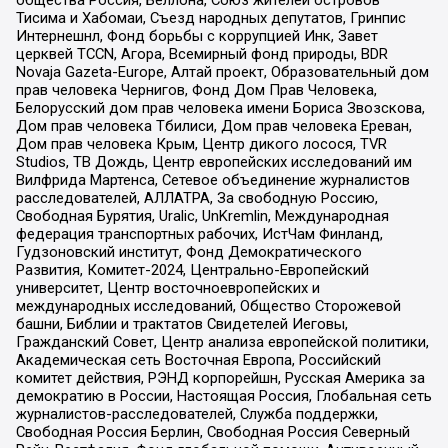
общества Россия, Беллона, Союз жителей островов
Тисима и Хабомаи, Съезд народных депутатов, Гринпис
Интернешнл, Фонд борьбы с коррупцией Инк, Завет
церквей TCCN, Агора, Всемирный фонд природы, BDR
Novaja Gazeta-Europe, Алтай проект, Образовательный дом
прав человека Чернигов, Фонд Дом Прав Человека,
Белорусский дом прав человека имени Бориса Звозскова,
Дом прав человека Тбилиси, Дом прав человека Ереван,
Дом прав человека Крым, Центр дикого лосося, TVR
Studios, ТВ Дождь, Центр европейских исследований им
Вилфрида Мартенса, Сетевое объединение журналистов
расследователей, АЛЛАТРА, За свободную Россию,
Свободная Бурятия, Uralic, UnKremlin, Международная
федерация транспортных рабочих, ИстЧам Финланд,
Гудзоновский институт, Фонд Демократического
Развития, Комитет-2024, Центрально-Европейский
университет, Центр восточноевропейских и
международных исследований, Общество Сторожевой
башни, Библии и трактатов Свидетелей Иеговы,
Гражданский Совет, Центр анализа европейской политики,
Академическая сеть Восточная Европа, Российский
комитет действия, РЭНД корпорейшн, Русская Америка за
демократию в России, Настоящая Россия, Глобальная сеть
журналистов-расследователей, Служба поддержки,
Свободная Россия Берлин, Свободная Россия Северный