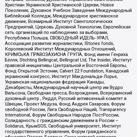
Христиан Украинской Христианской Церкви, Новое
Поколение, Духовное Учебное Заведение Международный
Библейский Колледж, Международное христианское
движение, Всемирный Институт Саентологических
Предприятий, Церковь Духовной Технологии, Европейская
сеть организаций по наблюдению за выборами,
Республика Польша, СВОБОДНЫЙ ИДЕЛЬ-УРАЛ,
Ассоциация развития журналистики, IStories fonds,
Королевский Институт Международных Отношений,
КРИМСЬКА ПРАВОЗАХИСНА ГРУПА, Фонд имени Генриха
Бёлля, Stichting Bellingcat, Bellingcat Ltd, The Insider, Институт
правовой инициативы Центральной и Восточной Европы,
Фонд Открытой Эстонии, Calvert 22 Foundation, Канадский
украинский конгресс, Институт Макдональда-Лорье,
Украинская национальная федерация Канады,
Декабристы, Международный научный центр им Вудро
Вильсона, Свободная пресса, Возрождение, Всеукраинский
духовный центр , Риддл, Русский антивоенный комитет в
Швеции, Проект Медуза, Фонд Андрея Сахарова, Форум
свободной России, Лига Свободных Наций, Transparеncy
International, Форум Свободных Народов ПостРоссии,
Солидарность с гражданским движением в России –
Solidarus, КрымSOS, Свободный университет, Институт
государственного управления, Форум гражданского