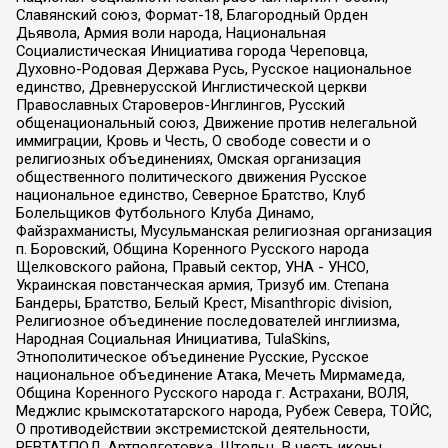
Славянский союз, Формат-18, Благородный Орден
Дьявола, Армия воли народа, Национальная
Социалистическая Инициатива города Череповца,
Духовно-Родовая Держава Русь, Русское национальное
единство, Древнерусской Инглистической церкви
Православных Староверов-Инглингов, Русский
общенациональный союз, Движение против нелегальной
иммиграции, Кровь и Честь, О свободе совести и о
религиозных объединениях, Омская организация
общественного политического движения Русское
национальное единство, Северное Братство, Клуб
Болельщиков Футбольного Клуба Динамо,
Файзрахманисты, Мусульманская религиозная организация
п. Боровский, Община Коренного Русского народа
Щелковского района, Правый сектор, УНА - УНСО,
Украинская повстанческая армия, Тризуб им. Степана
Бандеры, Братство, Белый Крест, Misanthropic division,
Религиозное объединение последователей инглиизма,
Народная Социальная Инициатива, TulaSkins,
Этнополитическое объединение Русские, Русское
национальное объединение Атака, Мечеть Мирмамеда,
Община Коренного Русского народа г. Астрахани, ВОЛЯ,
Меджлис крымскотатарского народа, Рубеж Севера, ТОЙС,
О противодействии экстремистской деятельности,
РЕВТАТПОД, Артподготовка, Штольц, В честь иконы