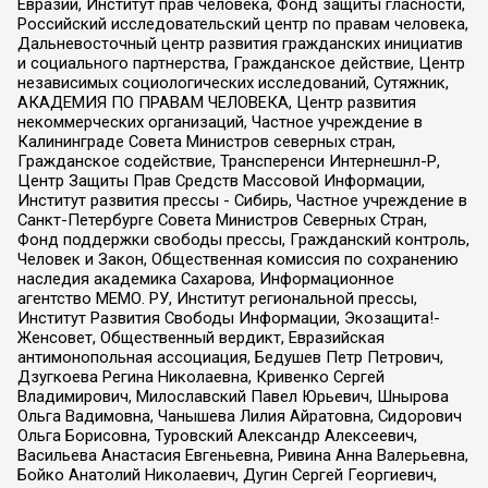
Евразии, Институт прав человека, Фонд защиты гласности,
Российский исследовательский центр по правам человека,
Дальневосточный центр развития гражданских инициатив
и социального партнерства, Гражданское действие, Центр
независимых социологических исследований, Сутяжник,
АКАДЕМИЯ ПО ПРАВАМ ЧЕЛОВЕКА, Центр развития
некоммерческих организаций, Частное учреждение в
Калининграде Совета Министров северных стран,
Гражданское содействие, Трансперенси Интернешнл-Р,
Центр Защиты Прав Средств Массовой Информации,
Институт развития прессы - Сибирь, Частное учреждение в
Санкт-Петербурге Совета Министров Северных Стран,
Фонд поддержки свободы прессы, Гражданский контроль,
Человек и Закон, Общественная комиссия по сохранению
наследия академика Сахарова, Информационное
агентство МЕМО. РУ, Институт региональной прессы,
Институт Развития Свободы Информации, Экозащита!-
Женсовет, Общественный вердикт, Евразийская
антимонопольная ассоциация, Бедушев Петр Петрович,
Дзугкоева Регина Николаевна, Кривенко Сергей
Владимирович, Милославский Павел Юрьевич, Шнырова
Ольга Вадимовна, Чанышева Лилия Айратовна, Сидорович
Ольга Борисовна, Туровский Александр Алексеевич,
Васильева Анастасия Евгеньевна, Ривина Анна Валерьевна,
Бойко Анатолий Николаевич, Дугин Сергей Георгиевич,