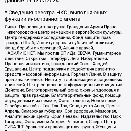
данные на
13.05.2024
* Сведения реестра НКО, выполняющих
функции иностранного агента:
Лилит, Правозащитная группа Гражданин.Армия.Право,
Нижегородский центр немецкой и европейской культуры,
Центр гендерных исследований, Фонд защиты прав
граждан Штаб, Институт права и публичной политики,
Фонд борьбы с коррупцией, Альянс врачей,
НАСИЛИЮ.НЕТ, Мы против СПИДа, СВЕЧА, Гуманитарное
действие, Открытый Петербург, Лига Избирателей,
Правовая инициатива, Гражданский Союз, Хасдей
Ерушалаим, Центр поддержки и содействия развитию
средств массовой информации, Горячая Линия, В защиту
прав заключенных, Институт глобализации и социальных
движений, Центр социально-информационных инициатив
Действие, Благотворительный фонд охраны здоровья и
защиты прав граждан, Благотворительный фонд помощи
осужденным и их семьям, Фонд Тольятти, Новое время,
Серебряная тайга, Так-Так-Так, Сова, центр Анна, Проект
Апрель, Самарская губерния, Эра здоровья, Мемориал,
Аналитический Центр Юрия Левады, Издательство Парк
Гагарина, Фонд имени Андрея Рылькова, Сфера, Центр
СИБАЛЬТ, Уральская правозащитная группа, Женщины