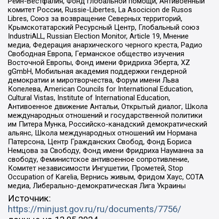
Рейн-Вестфалия, Фонд глобальной помощи, Антивоенный
комитет России, Russie-Libertes, La Asocicion de Rusos
Libres, Союз за возвращение Северных территорий,
Крымскотатарский Ресурсный Центр, Глобальный союз
IndustriALL, Russian Election Monitor, Article 19, Мнение
медиа, Федерация анархического черного креста, Радио
Свободная Европа, Германское общество изучения
Восточной Европы, Фонд имени Фридриха Эберта, XZ
gGmbH, Мобильная академия поддержки гендерной
демократии и миротворчества, Форум имени Льва
Копелева, American Councils for International Education,
Cultural Vistas, Institute of International Education,
Антивоенное движение Антальи, Открытый диалог, Школа
международных отношений и государственной политики
им Питера Мунка, Российско-канадский демократический
альянс, Школа международных отношений им Нормана
Патерсона, Центр Гражданских Свобод, Фонд Бориса
Немцова за Свободу, Фонд имени Фридриха Науманна за
свободу, Феминистское антивоенное сопротивление,
Комитет независимости Ингушетии, Прометей, Stop
Occupation of Karelia, Вернись живым, Фридом Хаус, СОТА
медиа, Либерально-демократическая Лига Украины
Источник:
https://minjust.gov.ru/ru/documents/7756/