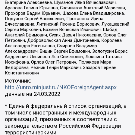
Екатерина Алексеевна, Шуманов Илья Вячеславович,
Арапова Галина Юрьевна, Свечников Анатолий Мариевич,
Прохоров Вадим Юрьевич, Шахова Елена Владимировна,
Подузов Сергей Васильевич, Протасова Ирина
Вячеславовна, Литинский Леонид Борисович, Лукашевский
Сергей Маркович, Бахмин Вячеслав Иванович, Шабад
Анатолий Ефимович, Сухих Дарья Николаевна, Орлов Олег
Петрович, Добровольская Анна Дмитриевна, Королева
Александра Евгеньевна, Смирнов Владимир
Александрович, Вицин Сергей Ефимович, Золотухин Борис
Андреевич, Левинсон Лев Семенович, Локшина Татьяна
Иосифовна, Орлов Олег Петрович, Полякова Мара
Федоровна, Резник Генри Маркович, Захаров Герман
Константинович
Источник:
http://unro.minjust.ru/NKOForeignAgent.aspx
данные на
24.03.2022
* Единый федеральный список организаций, в
том числе иностранных и международных
организаций, признанных в соответствии с
законодательством Российской Федерации
террористическими: