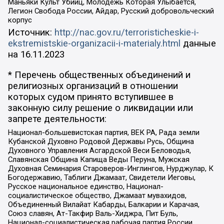
Маньяки Культ Убийц, Молодёжь Которая Улыбается,
Легион Свобода России, Айдар, Русский добровольческий
корпус
Источник:
http://nac.gov.ru/terroristicheskie-i-
ekstremistskie-organizacii-i-materialy.html
данные
на
16.11.2023
* Перечень общественных объединений и
религиозных организаций в отношении
которых судом принято вступившее в
законную силу решение о ликвидации или
запрете деятельности:
Национал-большевистская партия, ВЕК РА, Рада земли
Кубанской Духовно Родовой Державы Русь, Община
Духовного Управления Асгардской Веси Беловодья,
Славянская Община Капища Веды Перуна, Мужская
Духовная Семинария Староверов-Инглингов, Нурджулар, К
Богодержавию, Таблиги Джамаат, Свидетели Иеговы,
Русское национальное единство, Национал-
социалистическое общество, Джамаат мувахидов,
Объединенный Вилайат Кабарды, Балкарии и Карачая,
Союз славян, Ат-Такфир Валь-Хиджра, Пит Буль,
Национал-социалистическая рабочая партия России,